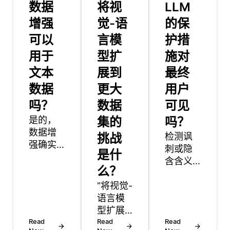
数据
将视
LLM
增强
觉-语
的保
可以
言模
护措
用于
型扩
施对
文本
展到
最终
数据
更大
用户
吗？
数据
可见
是的，
集的
吗？
数据增
挑战
检测讽
强确实
刺或隐
是什
可以用
含含义
于文本
么？
具有挑
数据。
"将视觉-
战性，
数据增
语言模
但LLM
强是一
型扩展
护栏可
种通过
Read
到更大
Read
以通过
Read