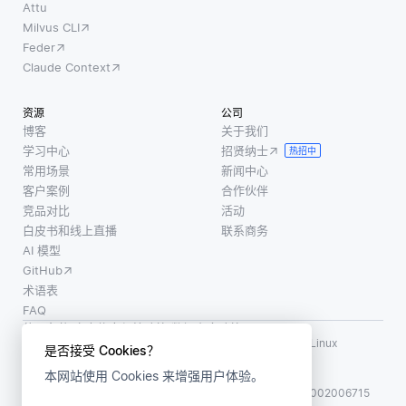
像，但
Attu
增长，
以分析
Milvus CLI
类似的
对处理
周围的
Feder
方法也
能力和
上下文
Claude Context
可以有
内存的
和单词
效地应
需求也
选择，
资源
公司
用于文
随之上
以确定
博客
关于我们
本处
升。这
语句是
学习中心
招贤纳士
热招中
理。 增
可能导
否具有
常用场景
新闻中心
强文本
致更长
隐含或
客户案例
合作伙伴
数据的
的训练
讽刺的
竞品对比
活动
方法有
白皮书和线上直播
联系商务
时间，
含义。
多种。
AI 模型
并且可
例如，
GitHub
能需要
术语表
更昂贵
FAQ
的硬
使用条款
·
个人信息保护政策
·
数据安全政策
件。例
LF AI、LF AI & Data、Milvus，以及相关的开源项目名称为 Linux
是否接受 Cookies？
Foundation 所有商标
如，
本网站使用 Cookies 来增强用户体验。
版权所有 ©2026 上海赜睿信息科技有限公司保留所有权利
ICP 备案:
沪ICP备2023014543号-1
沪公网安备31011002006715