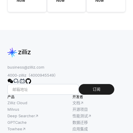
从现有
Now
Now
Now
数据集
使用包
数据中
面临着
含情感
创建额
几个挑
分析，
外训练
战，开
上下文
示例以
发人员
理解和
提高机
和技术
讽刺检
器学习
专业人
测的高
模型性
员需要
级语言
能的技
考虑其
模型来
术。虽
中的几
提供帮
business@zilliz.com
然这个
个主要
助。虽
4000-zilliz（4000945549）
概念通
问题。
然讽刺
常与图
一个主
通常依
订阅
像相
要问题
赖于难
产品
开发者
关，常
是计算
以在文
Zilliz Cloud
文档
见的技
负担的
本中传
Milvus
开源项目
术包括
Deep Searcher
性能测试
增加。
达的语
旋转或
GPTCache
数据迁移
随着数
气，但
翻转图
Towhee
应用集成
据集的
护栏可