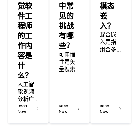
觉软
中常
模态
件工
见的
嵌
程师
挑战
入？
的工
有哪
混合嵌
入是指
作内
些？
组合多
容是
可伸缩
种类型
性是矢
什
的嵌入
量搜索
或模态
么？
系统的
以捕获
人工智
主要关
更丰
能视频
注点，
富，更
分析广
尤其是
全面的
泛应用
Read
随着数
Read
Read
信息的
Now
Now
Now
于各行
据量和
表示。
各业，
查询复
在数据
以提高
杂性的
来自多
运营效
增加。
个来源