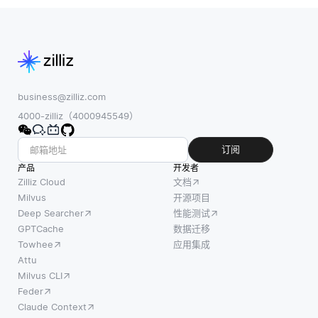
率、安
必须解
或格式
全性和
决几个
的场景
客户体
挑战，
中，混
验。安
以确保
合嵌入
全和监
矢量搜
将每个
控行业
索系统
business@zilliz.com
模态的
是最大
能够有
4000-zilliz（4000945549）
特征组
的受益
效地处
合成一
者之
理不断
订阅
个统一
一。基
增长的
产品
开发者
的表
于AI的
需求。
Zilliz Cloud
文档
示。例
视频分
一个关
Milvus
开源项目
如，混
Deep Searcher
性能测试
析有助
键挑战
合嵌入
GPTCache
数据迁移
于自动
是管理
可以将
Towhee
应用集成
检测可
高维数
文本嵌
Attu
疑活
据。向
入 (例
Milvus CLI
动，识
量嵌入
如，用
Feder
别人员
通常由
于自然
Claude Context
并实时
许多维