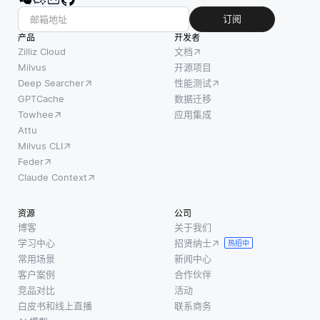
订阅
产品
开发者
Zilliz Cloud
文档
Milvus
开源项目
Deep Searcher
性能测试
GPTCache
数据迁移
Towhee
应用集成
Attu
Milvus CLI
Feder
Claude Context
资源
公司
博客
关于我们
学习中心
招贤纳士
热招中
常用场景
新闻中心
客户案例
合作伙伴
竞品对比
活动
白皮书和线上直播
联系商务