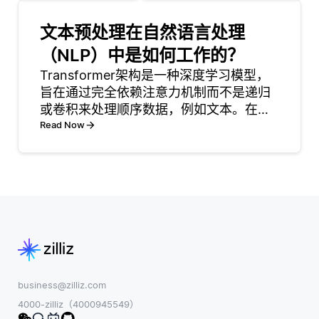
一个中央通信点，确
多样性。这种
保数据保持一致，并
方法涉及在系
文本预处理在自然语言处理
有效处理跨多个位置
统上运行各种
（NLP）中是如何工作的？
的查询。这涉及将查
应用程序或工
询指向适当的节点，
作负载，以测
Transformer架构是一种深度学习模型，
聚合结果，并保持涉
量其处理多样
旨在通过完全依赖注意力机制而不是递归
及分布式系统不同部
化场景的能
或卷积来处理顺序数据，例如文本。在开
分的事
力。通过使用
创性的论文中介绍了 “注意力就是你所需要
Read Now
多种工作负载
的一切” (2017)，它已经成为像BERT和
——包括计算
GPT这样的现代NLP模型的基础。
密集型任务、
内存重操作或
输入/输出绑
定的过程——
开发人员可以
更
business@zilliz.com
4000-zilliz（4000945549）