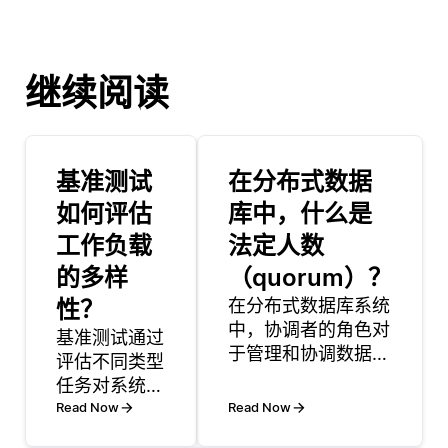
继续阅读
基准测试
在分布式数据
如何评估
库中，什么是
工作负载
法定人数
的多样
（quorum）？
性？
在分布式数据库系统
中，协调者的角色对
基准测试通过
于管理和协调数据库
评估不同类型
网络内各个节点之间
任务对系统性
的交互至关重要。实
能的影响来评
Read Now
Read Now
际上，协调者充当了
估工作负载的