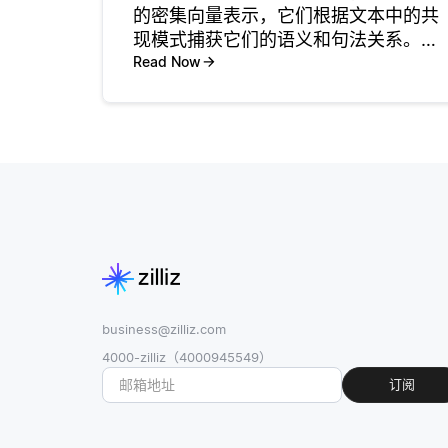
的密集向量表示，它们根据文本中的共
现模式捕获它们的语义和句法关系。这
些嵌入将具有相似含义的单词映射到高
Read Now
维空间中靠近的点。 Word2Vec使用神
经网络通过从其上下文预测单词 (Skip-
Gra
business@zilliz.com
4000-zilliz（4000945549）
订阅