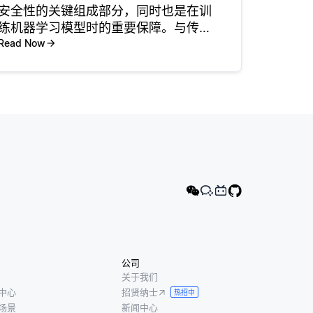
安全性的关键组成部分，同时也是在训
练机器学习模型时的重要保障。与传统
的机器学习将数据集中在服务器上不
Read Now
同，联邦学习将模型训练过程分散到众
多边缘设备上，如智能手机或物联网设
备。每个设备处理本地数据并计算模型
的更
公司
关于我们
中心
招贤纳士
热招中
场景
新闻中心