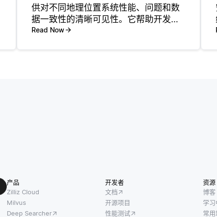
供对不同地理位置系统性能、问题和数
据一致性的清晰可见性。它帮助开发者
和运营团队监控数据库的健康状态，跟
Read Now
踪查询，确保数据被正确复制。通过实
施可观测性工具，例如日志记录、指标
收集和分布式追踪，团队可以识别由于
延
产品
开发者
资源
Zilliz Cloud
文档
博客
Milvus
开源项目
学习
Deep Searcher
性能测试
常用