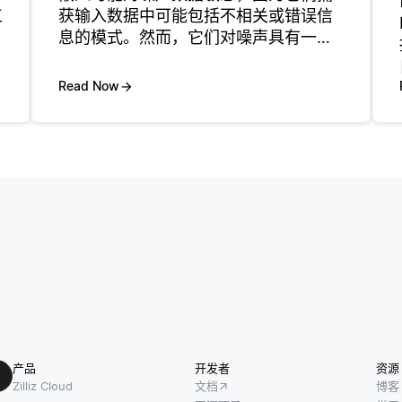
工
获输入数据中可能包括不相关或错误信
息的模式。然而，它们对噪声具有一定
的鲁棒性，这取决于它们是如何被训练
的。例如，在训练期间，嵌入可以从大
Read Now
型语料库中学习可概括的模式，这可以
帮助平滑一些噪声。 在处理噪声数据
产品
开发者
资源
Zilliz Cloud
文档
博客