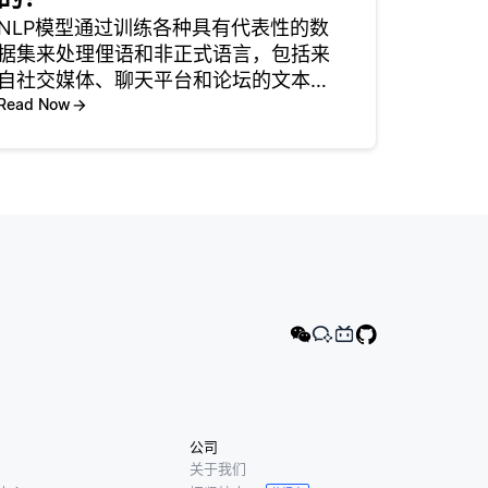
NLP模型通过训练各种具有代表性的数
据集来处理俚语和非正式语言，包括来
自社交媒体、聊天平台和论坛的文本。
这些数据集将模型暴露于非标准语言模
Read Now
式、缩写和惯用表达式。例如，在
Twitter数据上训练的模型学会解释俚
语，如 “lit” (令人兴奋)
公司
关于我们