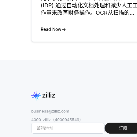
(IDP) 通过自动化文档处理和减少人工
作量来改善财务操作。OCR从扫描的文
档 (如发票或支票) 中提取文本，使其能
够以数字方式访问。 IDP通过使用AI从
Read Now
非结构化文档中分类、验证和提取结构
化信
business@zilliz.com
4000-zilliz（4000945549）
订阅