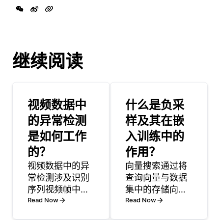
继续阅读
视频数据中
什么是负采
的异常检测
样及其在嵌
是如何工作
入训练中的
的？
作用？
视频数据中的异
向量搜索通过将
常检测涉及识别
查询向量与数据
序列视频帧中与
集中的存储向量
正常模式显著不
Read Now
进行比较以识别
Read Now
同的异常模式或
最相似的向量来