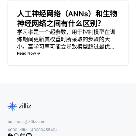
行为。这个过程
检索结果。该过
通常从视频预处
程包括三个主要
人工神经网络（ANNs）和生物
理开始，将视频
步骤: 向量生成，
神经网络之间有什么区别？
拆分成单独的帧
相似性度量和检
或段进行分析。
学习率是一个超参数，用于控制模型在训
索。 首先，使用
开发人员通常采
练期间更新其权重时所采取的步骤的大
嵌入模型 (如
用能够分析像素
小。高学习率可能会导致模型超过最优
Word2Vec或
值、运动向量或
解，而低学习率可能会导致收敛速度较慢
Read Now
Sentence-
甚至从视频中的
和训练时间较长。 学习率通常通过反复试
BERT) 将数据转
物体提取的高级
验或使用学习率计划等技术或Adam等自
换为向量。每个
特征的算法。诸
适应方法进行调整。调整
向量封装相
如背景减法、光
流
business@zilliz.com
4000-zilliz（4000945549）