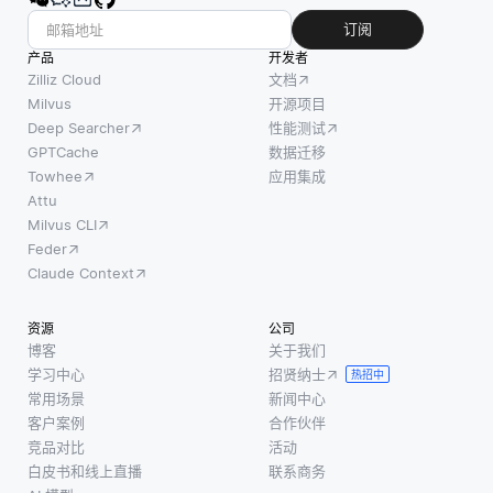
订阅
产品
开发者
Zilliz Cloud
文档
Milvus
开源项目
Deep Searcher
性能测试
GPTCache
数据迁移
Towhee
应用集成
Attu
Milvus CLI
Feder
Claude Context
资源
公司
博客
关于我们
学习中心
招贤纳士
热招中
常用场景
新闻中心
客户案例
合作伙伴
竞品对比
活动
白皮书和线上直播
联系商务