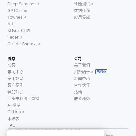
是网络攻
Deep Searcher
性能测试
习不
击，IaaS
GPTCache
数据迁移
需要
都允许企
Towhee
应用集成
为每
业迅速在
Attu
个新
Milvus CLI
云中
任务
Feder
提供
Claude Context
大型
数据
资源
公司
集，
博客
关于我们
而是
学习中心
招贤纳士
热招中
利用
常用场景
新闻中心
从先
客户案例
合作伙伴
前学
竞品对比
活动
白皮书和线上直播
联系商务
习的
AI 模型
任务
GitHub
中获
术语表
得的
FAQ
知
使用条款
·
个人信息保护政策
·
数据安全政策
识。