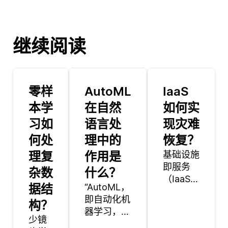
继续阅读
零样
AutoML
IaaS
本学
在自然
如何实
习如
语言处
现灾难
何处
理中的
恢复？
理复
作用是
基础设施
即服务
杂数
什么？
（IaaS）
据结
“AutoML，
在灾难恢
即自动化机
构？
复中扮演
器学习，在
着至关重
少镜
自然语言处
要的角