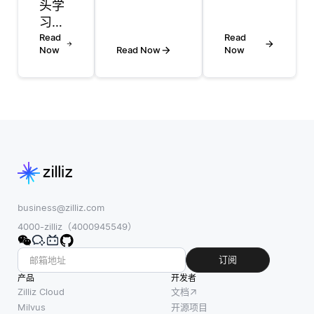
头学
理（NLP）
色，因为
习是
中发挥着重
它通过互
一种
Read
Read
要作用，通
联网提供
Now
Read Now
Now
机器
过简化模型
灵活和可
学习
开发过程，
扩展的计
方
使其对更广
算资源。
法，
泛的用户群
该模型消
旨在
体可及，包
除了维护
帮助
括那些在机
物理硬件
模型
器学习方面
的需求，
以最
expertise
使组织能
少的
有限的用
够按需访
标记
business@zilliz.com
户。
问资源。
数据
4000-zilliz（4000945549）
AutoML 工
在发生灾
适应
具自动化选
难时，无
新任
订阅
择、训练和
论是自然
务。
产品
优化特定
开发者
灾害、硬
少镜
Zilliz Cloud
文档
NLP 任务
件故障还
头学
Milvus
开源项目