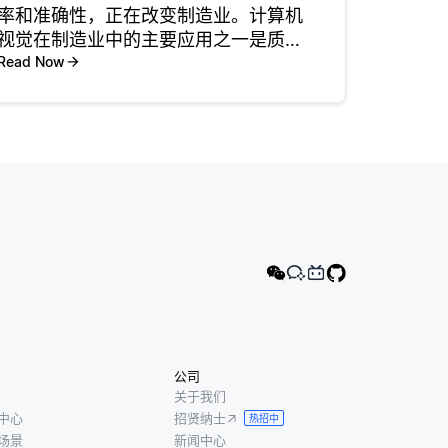
率和准确性，正在改变制造业。计算机
视觉在制造业中的主要应用之一是质量
控制。计算机视觉系统用于检查产品的
Read Now
缺陷，确保只有符合要求标准的产品才
能进入市场。这种自动化检查过程比人
工检查更快，更可靠，大大减少了错误
的
公司
关于我们
中心
招贤纳士
热招中
场景
新闻中心