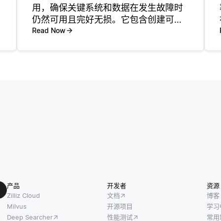
用，确保关键系统和数据在发生故障时
仍然可用且完好无损。它包含创建可以
在主系统失败时接管的重复系统、数据
Read Now
-
或资源。这一策略将停机时间和数据丢
失降至最低，使企业能够迅速从硬件故
障、网络攻击或自然灾害等突发事件中
恢
产品
开发者
资源
Zilliz Cloud
文档
博客
Milvus
开源项目
学习
Deep Searcher
性能测试
常用