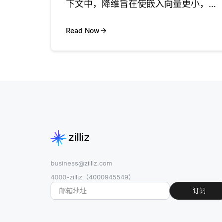
下文中，降维旨在使嵌入向量更小，更
高效，而不会丢失数据点之间的关键语
义或结构关系。 例如，在高维嵌入空间
Read Now
中，降维技术 (如主成分分析 (PCA)，t
sne或自动编码器)
business@zilliz.com
4000-zilliz（4000945549）
订阅