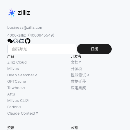
(例如，
系统通
件下可
文档、
过各种
能发生
图像或
策略处
的情况
用户) 的
理歧
来了解
business@zilliz.com
数量增
义，例
AI系统
4000-zilliz（4000945549）
加，生
如使用
如何做
成和比
上下
出特定
订阅
较嵌入
文，同
的决策
产品
开发者
的计算
义词和
或预
Zilliz Cloud
文档
成本增
用户意
测。具
Milvus
开源项目
加。在
Deep Searcher
性能测试
图消除
体来
大的嵌
GPTCache
数据迁移
歧义查
说，它
入空间
Towhee
应用集成
询。 通
涉及识
中搜索
Attu
常使用
别输入
Milvus CLI
相似的
自然语
数据的
Feder
项目可
言处理
最小变
Claude Context
能在计
(NLP)
化，这
算上变
技术，
些变化
资源
公司
得昂