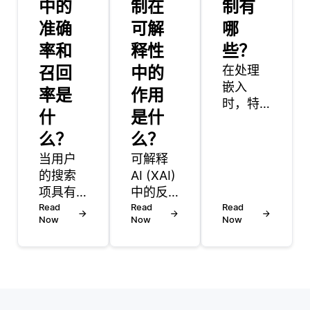
中的
制在
制有
准确
可解
哪
率和
释性
些？
召回
中的
在处理
嵌入
率是
作用
时，特
什
是什
别是在
么？
么？
处理大
型数据
当用户
可解释
集或高
的搜索
AI (XAI)
维嵌入
项具有
中的反
空间
多种可
Read
事实解
Read
Read
时，可
Now
Now
Now
能的含
释是指
扩展性
义或解
一种策
是一个
释时，
略，用
重大挑
会发生
于通过
战。随
歧义查
检查在
着项目
询。IR
不同条