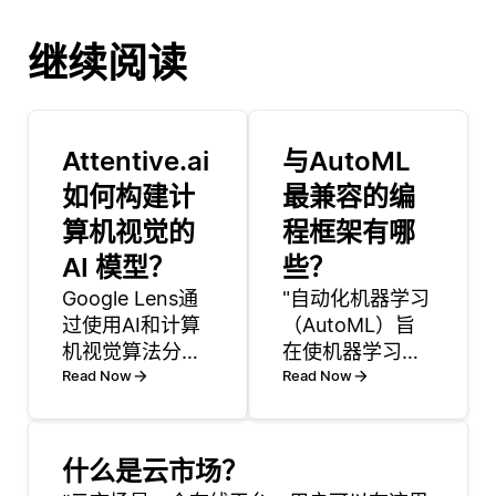
继续阅读
Attentive.ai
与AutoML
如何构建计
最兼容的编
算机视觉的
程框架有哪
AI 模型？
些？
Google Lens通
"自动化机器学习
过使用AI和计算
（AutoML）旨
机视觉算法分析
在使机器学习过
图像来识别对
Read Now
程更加易于访问
Read Now
象，文本或场
和高效。多种编
景。它采用在大
程框架与
型数据集上训练
AutoML兼容，
什么是云市场？
的深度学习模型
使开发者更容易