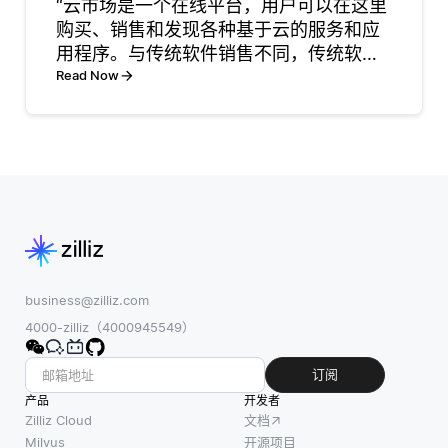
“云市场是一个在线平台，用户可以在这里
来识别输入图像
将自动化工作流
购买、销售和发现各种基于云的服务和应
中的模式和特
集成到他们的项
用程序。与传统软件销售不同，传统软件
征。 一旦被处
目中。值得注意
往往需要实体交付或大量的许可协议，而
Read Now
理，系统提供上
的框架包括
云市场通过让用户访问托管在云中的软件
下文信息，诸如
TensorFlow、
和服务来简化这一过程。这意味着开发者
识别用于在线购
PyTorch和
和组织可以轻松找到满足
物的产品、翻译
Scikit-learn等。
文本或从名片提
每个框
取联系细
business@zilliz.com
4000-zilliz（4000945549）
订阅
产品
开发者
Zilliz Cloud
文档
Milvus
开源项目