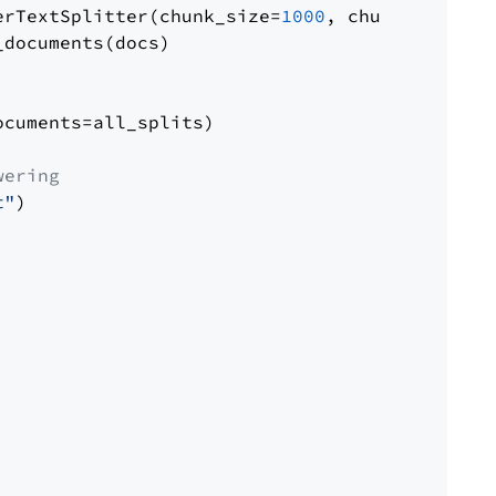
erTextSplitter(chunk_size=
1000
, chunk_overlap
documents(docs)

cuments=all_splits)

wering
t"
)
