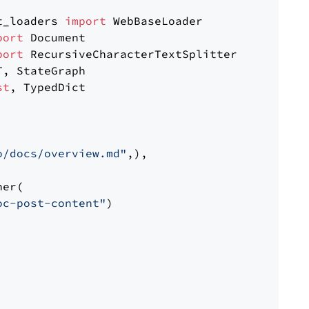
t_loaders 
import
port
port
st
, TypedDict

o/docs/overview.md"
,),

er(

oc-post-content"
)
