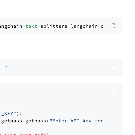
angchain-
text
i]"
I_KEY"
):

 getpass.getpass(
"Enter API key for OpenAI: "