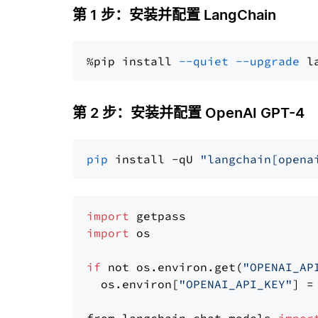
第 1 步：安装并配置 LangChain
%pip install 
--quiet
--upgrade
 l
第 2 步：安装并配置 OpenAI GPT-4
pip
 install -qU 
"langchain[opena
import
import
 os

if
 not os.environ.get(
"OPENAI_AP
  os.environ[
"OPENAI_API_KEY"
] =