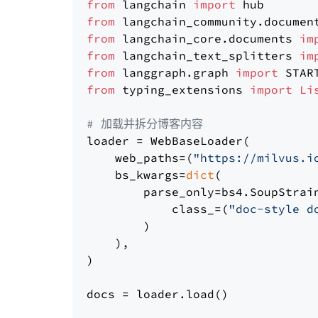
from
 langchain 
import
from
 langchain_community.documen
from
 langchain_core.documents 
im
from
 langchain_text_splitters 
im
from
 langgraph.graph 
import
from
 typing_extensions 
import
Li
# 加载并拆分博客内容
loader = WebBaseLoader(

    web_paths=(
"https://milvus.i
    bs_kwargs=
dict
(

        parse_only=bs4.SoupStrain
            class_=(
"doc-style d
        )

    ),

)

docs = loader.load()
