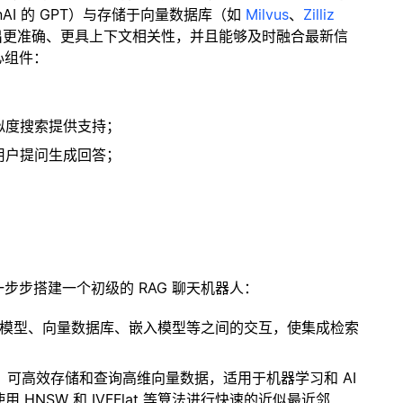
enAI 的 GPT）与存储于向量数据库（如
Milvus
、
Zilliz
出更准确、更具上下文相关性，并且能够及时融合最新信
心组件：
；
似度搜索提供支持；
用户提问生成回答；
一步步搭建一个初级的 RAG 聊天机器人：
言模型、向量数据库、嵌入模型等之间的交互，使集成检索
开源扩展，可高效存储和查询高维向量数据，适用于机器学习和 AI
NSW 和 IVFFlat 等算法进行快速的近似最近邻