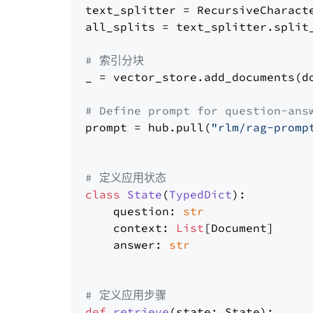
text_splitter = RecursiveCharact
all_splits = text_splitter.split_
# 索引分块
_ = vector_store.add_documents(do
# Define prompt for question-ans
prompt = hub.pull(
"rlm/rag-promp
# 定义应用状态
class
State
(
TypedDict
):

    question: 
str
    context: 
List
[Document]

    answer: 
str
# 定义应用步骤
def
retrieve
(
state: State
):
