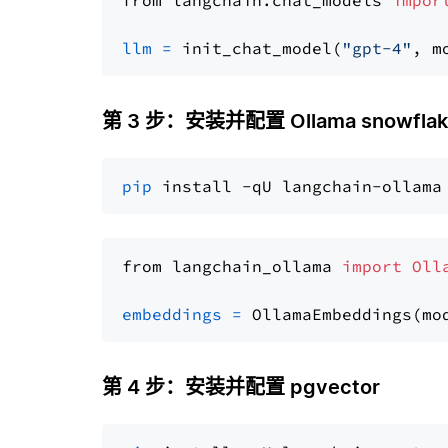
from langchain.chat_models 
impor
llm
=
 init_chat_model(
"gpt-4"
, m
第 3 步：安装并配置 Ollama snowflake
pip
from langchain_ollama 
import
Oll
embeddings
=
 OllamaEmbeddings(mo
第 4 步：安装并配置 pgvector