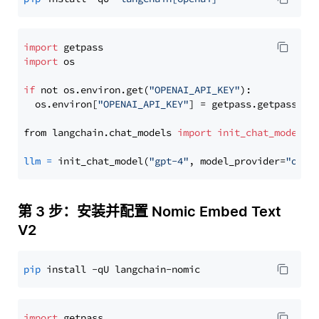
import
import
 os

if
 not os.environ.get(
"OPENAI_API_KEY"
):

  os.environ[
"OPENAI_API_KEY"
] = getpass.getpass(
"E
from langchain.chat_models 
import
init_chat_model
llm
=
 init_chat_model(
"gpt-4"
, model_provider=
"open
第 3 步：安装并配置 Nomic Embed Text
V2
pip
import