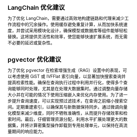
LangChain 优化建议
为了优化 LangChain，需要通过高效地构建链路和代理来减少工
作流程中的冗余操作。使用缓存避免重复计算，从而加快系统速
度，并尝试采用模块化设计，确保模型或数据库等组件能够轻松
替换。这将提供灵活性和效率，使您能够快速扩展系统，而无需
不必要的延迟或复杂性。
pgvector 优化建议
为了优化 pgvector 在检索增强生成（RAG）设置中的表现，可
以考虑使用 GiST 或 IVFFlat 索引向量，以显著加快搜索查询并
提高检索性能。确保在查询执行过程中利用并行化，使得多个查
询能够同时处理，尤其是在处理大数据集时。通过调整向量存储
大小并在可能的情况下使用压缩嵌入来优化内存使用。为了进一
步提升查询速度，可以实现预过滤技术，在查询之前缩小搜索空
间。定期重建索引，以确保其与新数据保持同步。通过微调向量
化模型来减少维度，同时不牺牲准确性，从而提升存储效率和检
索时间。最后，仔细管理资源分配，利用水平扩展处理更大的数
据集，并将计算密集型操作卸载到专用处理单元，以保持在高流
量期间的响应能力。