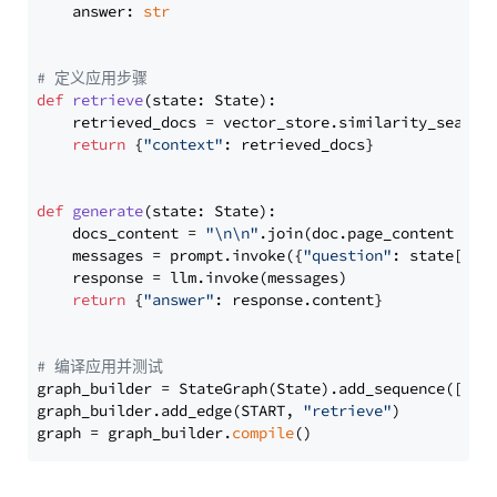
    answer: 
str
# 定义应用步骤
def
retrieve
(
state: State
):

    retrieved_docs = vector_store.similarity_search
return
 {
"context"
: retrieved_docs}

def
generate
(
state: State
):

    docs_content = 
"\n\n"
.join(doc.page_content 
for
    messages = prompt.invoke({
"question"
: state[
"qu
    response = llm.invoke(messages)

return
 {
"answer"
: response.content}

# 编译应用并测试
graph_builder = StateGraph(State).add_sequence([retr
graph_builder.add_edge(START, 
"retrieve"
)

graph = graph_builder.
compile