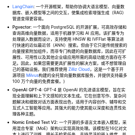
LangChain
: 一个开源框架，帮助你协调大语言模型、向量数
据库、嵌入模型等之间的交互，使集成检索增强生成（RAG）
管道变得更容易。
Pgvector
: 一个面向 PostgreSQL 的开源扩展，可高效存储和
查询高维向量数据，适用于机器学习和 AI 应用。该扩展专为
处理嵌入数据而设计，支持使用 HNSW 和 IVFFlat 等算法进
行快速的近似最近邻（ANN）搜索。但由于它只是传统搜索的
向量搜索附加组件，而非专门构建的向量数据库，因此在可扩
展性、可用性以及其他企业级应用所需的高级功能方面存在不
足。因此，如果您需要更具扩展性的解决方案，或不想管理自
己的基础设施，我们推荐使用
Zilliz Cloud
，这是一个基于开
源项目
Milvus
构建的全托管向量数据库服务，并提供支持最多
100 万个向量的免费套餐。)
OpenAI GPT-4
: GPT-4 是 OpenAI 的先进语言模型，旨在实
现全面理解和上下文感知的文本生成。它在创意写作、复杂问
题解决和细致对话方面表现出色，适用于内容创作、辅导和交
互式人工智能等应用。其强大的能力使其能以深度和连贯性处
理各种主题。
Nomic Embed Text V2
: 一个开源的多语言文本嵌入模型，采
用混合专家（MoE）架构以实现高效处理。该模型在16亿对文
本上进行了训练，擅长于检索任务，支持灵活的嵌入维度，并