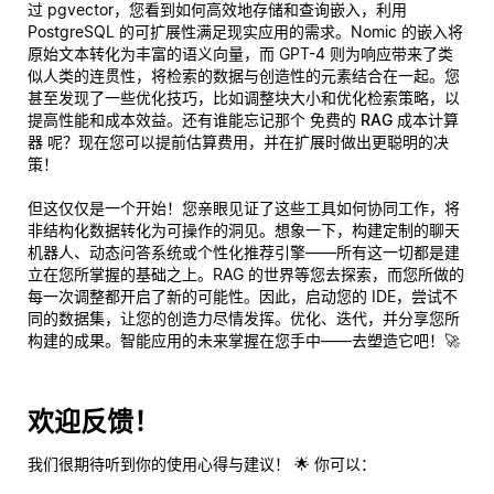
过 pgvector，您看到如何高效地存储和查询嵌入，利用
PostgreSQL 的可扩展性满足现实应用的需求。Nomic 的嵌入将
原始文本转化为丰富的语义向量，而 GPT-4 则为响应带来了类
似人类的连贯性，将检索的数据与创造性的元素结合在一起。您
甚至发现了一些优化技巧，比如调整块大小和优化检索策略，以
提高性能和成本效益。还有谁能忘记那个
免费的 RAG 成本计算
器
呢？现在您可以提前估算费用，并在扩展时做出更聪明的决
策！
但这仅仅是一个开始！您亲眼见证了这些工具如何协同工作，将
非结构化数据转化为可操作的洞见。想象一下，构建定制的聊天
机器人、动态问答系统或个性化推荐引擎——所有这一切都是建
立在您所掌握的基础之上。RAG 的世界等您去探索，而您所做的
每一次调整都开启了新的可能性。因此，启动您的 IDE，尝试不
同的数据集，让您的创造力尽情发挥。优化、迭代，并分享您所
构建的成果。智能应用的未来掌握在您手中——去塑造它吧！🚀
欢迎反馈！
我们很期待听到你的使用心得与建议！ 🌟 你可以：