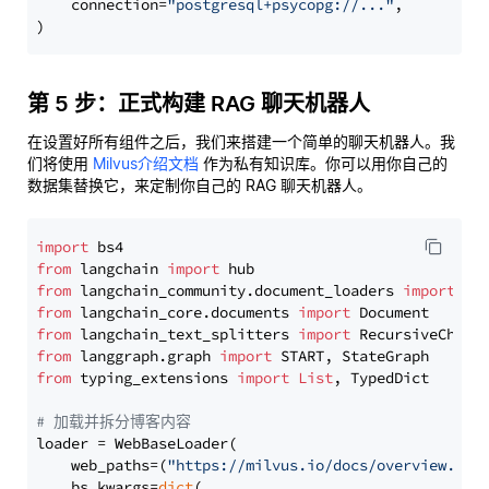
    connection=
"postgresql+psycopg://..."
,

第 5 步：正式构建 RAG 聊天机器人
在设置好所有组件之后，我们来搭建一个简单的聊天机器人。我
们将使用
Milvus介绍文档
作为私有知识库。你可以用你自己的
数据集替换它，来定制你自己的 RAG 聊天机器人。
import
from
 langchain 
import
from
 langchain_community.document_loaders 
import
from
 langchain_core.documents 
import
from
 langchain_text_splitters 
import
from
 langgraph.graph 
import
from
 typing_extensions 
import
List
, TypedDict

# 加载并拆分博客内容
loader = WebBaseLoader(

    web_paths=(
"https://milvus.io/docs/overview.md"
,
    bs_kwargs=
dict
(
