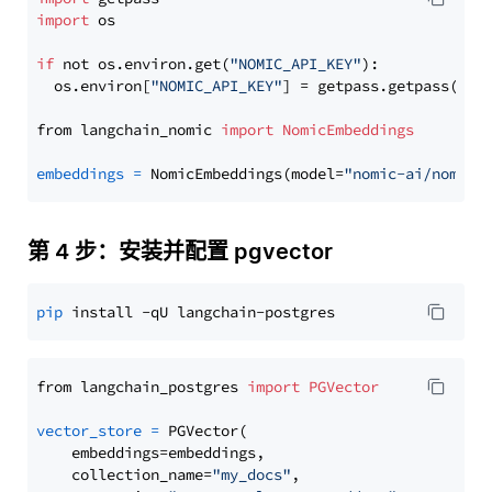
import
 os

if
 not os.environ.get(
"NOMIC_API_KEY"
):

  os.environ[
"NOMIC_API_KEY"
] = getpass.getpass(
"En
from langchain_nomic 
import
NomicEmbeddings
embeddings
=
 NomicEmbeddings(model=
"nomic-ai/nomic-
第 4 步：安装并配置 pgvector
pip
from langchain_postgres 
import
PGVector
vector_store
=
 PGVector(

    embeddings=embeddings,

    collection_name=
"my_docs"
,
