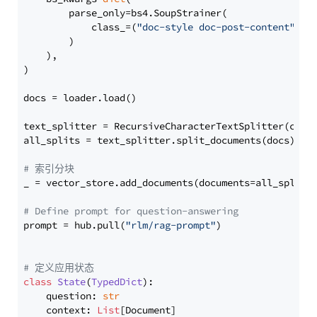
        parse_only=bs4.SoupStrainer(

            class_=(
"doc-style doc-post-content"
)

        )

    ),

)

docs = loader.load()

text_splitter = RecursiveCharacterTextSplitter(chun
all_splits = text_splitter.split_documents(docs)

# 索引分块
_ = vector_store.add_documents(documents=all_splits)
# Define prompt for question-answering
prompt = hub.pull(
"rlm/rag-prompt"
)

# 定义应用状态
class
State
(
TypedDict
):

    question: 
str
    context: 
List
[Document]
