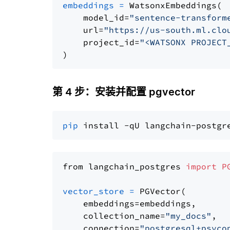
embeddings
=
 WatsonxEmbeddings(

    model_id=
"sentence-transform
    url=
"https://us-south.ml.clo
    project_id=
"<WATSONX PROJECT
第 4 步：安装并配置 pgvector
pip
from langchain_postgres 
import
P
vector_store
=
 PGVector(

    embeddings=embeddings,

    collection_name=
"my_docs"
,

    connection=
"postgresql+psyco