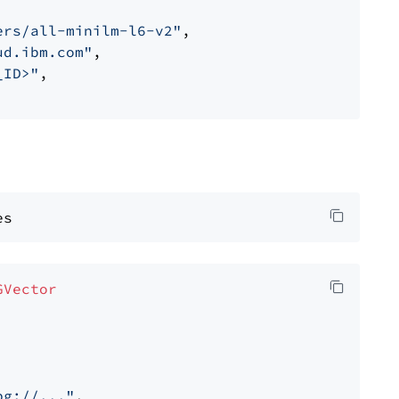
ers/all-minilm-l6-v2"
,

ud.ibm.com"
,

_ID>"
,

GVector
pg://..."
,
