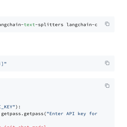
angchain-
text
i]"
I_KEY"
):

 getpass.getpass(
"Enter API key for OpenAI: "