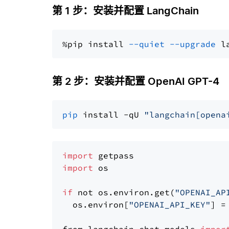
第 1 步：安装并配置 LangChain
%pip install 
--quiet
--upgrade
 l
第 2 步：安装并配置 OpenAI GPT-4
pip
 install -qU 
"langchain[opena
import
import
 os

if
 not os.environ.get(
"OPENAI_AP
  os.environ[
"OPENAI_API_KEY"
] =