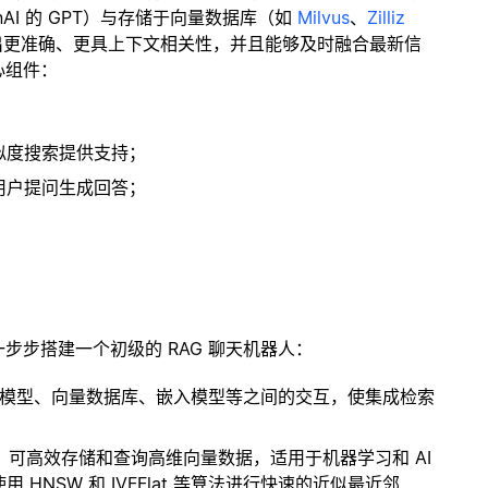
enAI 的 GPT）与存储于向量数据库（如
Milvus
、
Zilliz
出更准确、更具上下文相关性，并且能够及时融合最新信
心组件：
；
似度搜索提供支持；
用户提问生成回答；
一步步搭建一个初级的 RAG 聊天机器人：
言模型、向量数据库、嵌入模型等之间的交互，使集成检索
开源扩展，可高效存储和查询高维向量数据，适用于机器学习和 AI
NSW 和 IVFFlat 等算法进行快速的近似最近邻