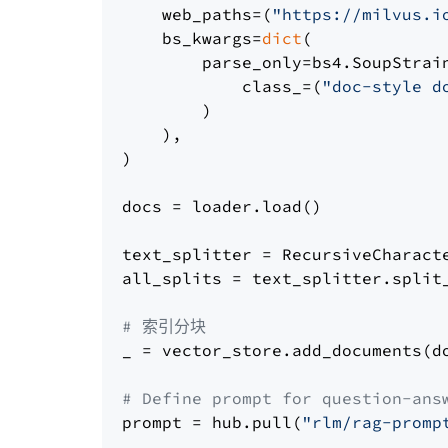
    web_paths=(
"https://milvus.i
    bs_kwargs=
dict
(

        parse_only=bs4.SoupStrain
            class_=(
"doc-style d
        )

    ),

)

docs = loader.load()

text_splitter = RecursiveCharact
all_splits = text_splitter.split_
# 索引分块
_ = vector_store.add_documents(do
# Define prompt for question-ans
prompt = hub.pull(
"rlm/rag-promp