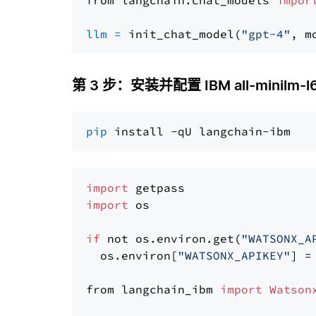
from langchain.chat_models 
impor
llm
=
 init_chat_model(
"gpt-4"
, m
第 3 步：安装并配置 IBM all-minilm-l
pip
import
import
 os

if
 not os.environ.get(
"WATSONX_A
  os.environ[
"WATSONX_APIKEY"
] =
from langchain_ibm 
import
Watson