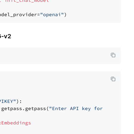
t
init_chat_model
odel_provider=
"openai"
6-v2
PIKEY"
):

 getpass.getpass(
"Enter API key for IBM watso
xEmbeddings