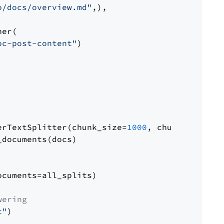
o/docs/overview.md"
,),

er(

oc-post-content"
)

erTextSplitter(chunk_size=
1000
, chunk_overlap
documents(docs)

cuments=all_splits)

wering
t"
)
