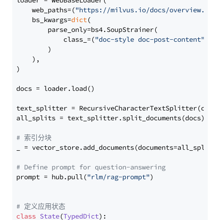
loader = WebBaseLoader(

    web_paths=(
"https://milvus.io/docs/overview.md"
,
    bs_kwargs=
dict
(

        parse_only=bs4.SoupStrainer(

            class_=(
"doc-style doc-post-content"
)

        )

    ),

)

docs = loader.load()

text_splitter = RecursiveCharacterTextSplitter(chun
all_splits = text_splitter.split_documents(docs)

# 索引分块
_ = vector_store.add_documents(documents=all_splits)
# Define prompt for question-answering
prompt = hub.pull(
"rlm/rag-prompt"
)

# 定义应用状态
class
State
(
TypedDict
):
