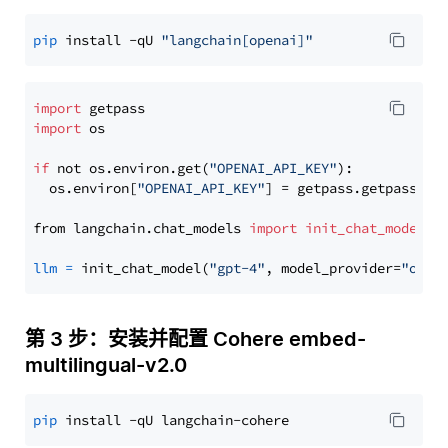
pip
 install -qU 
"langchain[openai]"
import
import
 os

if
 not os.environ.get(
"OPENAI_API_KEY"
):

  os.environ[
"OPENAI_API_KEY"
] = getpass.getpass(
"E
from langchain.chat_models 
import
init_chat_model
llm
=
 init_chat_model(
"gpt-4"
, model_provider=
"open
第 3 步：安装并配置 Cohere embed-
multilingual-v2.0
pip