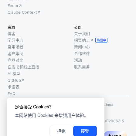
Feder
Claude Context
资源
公司
博客
关于我们
学习中心
招贤纳士
热招中
常用场景
新闻中心
客户案例
合作伙伴
竞品对比
活动
白皮书和线上直播
联系商务
AI 模型
GitHub
术语表
FAQ
使用条款
·
个人信息保护政策
·
数据安全政策
LF AI、LF AI & Data、Milvus，以及相关的开源项目名称为 Linux
是否接受 Cookies？
Foundation 所有商标
本网站使用 Cookies 来增强用户体验。
版权所有 ©2026 上海赜睿信息科技有限公司保留所有权利
ICP 备案:
沪ICP备2023014543号-1
沪公网安备31011002006715
拒绝
接受