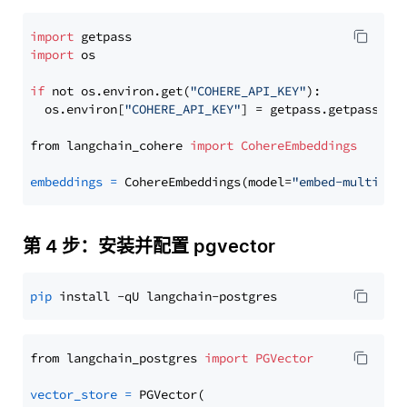
import
import
 os

if
 not os.environ.get(
"COHERE_API_KEY"
):

  os.environ[
"COHERE_API_KEY"
] = getpass.getpass(
"E
from langchain_cohere 
import
CohereEmbeddings
embeddings
=
 CohereEmbeddings(model=
"embed-multilin
第 4 步：安装并配置 pgvector
pip
from langchain_postgres 
import
PGVector
vector_store
=
 PGVector(
