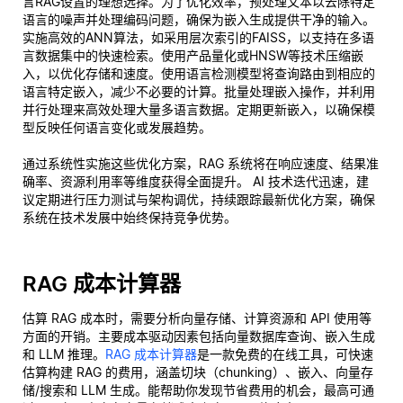
言RAG设置的理想选择。为了优化效率，预处理文本以去除特定
语言的噪声并处理编码问题，确保为嵌入生成提供干净的输入。
实施高效的ANN算法，如采用层次索引的FAISS，以支持在多语
言数据集中的快速检索。使用产品量化或HNSW等技术压缩嵌
入，以优化存储和速度。使用语言检测模型将查询路由到相应的
语言特定嵌入，减少不必要的计算。批量处理嵌入操作，并利用
并行处理来高效处理大量多语言数据。定期更新嵌入，以确保模
型反映任何语言变化或发展趋势。
通过系统性实施这些优化方案，RAG 系统将在响应速度、结果准
确率、资源利用率等维度获得全面提升。 AI 技术迭代迅速，建
议定期进行压力测试与架构调优，持续跟踪最新优化方案，确保
系统在技术发展中始终保持竞争优势。
RAG 成本计算器
估算 RAG 成本时，需要分析向量存储、计算资源和 API 使用等
方面的开销。主要成本驱动因素包括向量数据库查询、嵌入生成
和 LLM 推理。
RAG 成本计算器
是一款免费的在线工具，可快速
估算构建 RAG 的费用，涵盖切块（chunking）、嵌入、向量存
储/搜索和 LLM 生成。能帮助你发现节省费用的机会，最高可通