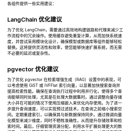
各组件提供一些实用建议：
LangChain 优化建议
为了优化 LangChain，需要通过高效地构建链路和代理来减少工
作流程中的冗余操作。使用缓存避免重复计算，从而加快系统速
度，并尝试采用模块化设计，确保模型或数据库等组件能够轻松
替换。这将提供灵活性和效率，使您能够快速扩展系统，而无需
不必要的延迟或复杂性。
pgvector 优化建议
为了优化 pgvector 在检索增强生成（RAG）设置中的表现，可
以考虑使用 GiST 或 IVFFlat 索引向量，以显著加快搜索查询并
提高检索性能。确保在查询执行过程中利用并行化，使得多个查
询能够同时处理，尤其是在处理大数据集时。通过调整向量存储
大小并在可能的情况下使用压缩嵌入来优化内存使用。为了进一
步提升查询速度，可以实现预过滤技术，在查询之前缩小搜索空
间。定期重建索引，以确保其与新数据保持同步。通过微调向量
化模型来减少维度，同时不牺牲准确性，从而提升存储效率和检
索时间。最后，仔细管理资源分配，利用水平扩展处理更大的数