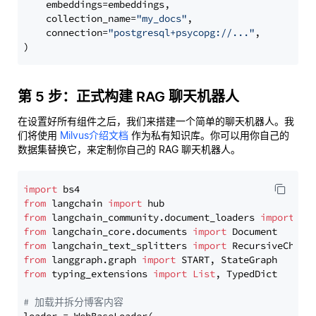
    embeddings=embeddings,

    collection_name=
"my_docs"
,

    connection=
"postgresql+psycopg://..."
,

第 5 步：正式构建 RAG 聊天机器人
在设置好所有组件之后，我们来搭建一个简单的聊天机器人。我
们将使用
Milvus介绍文档
作为私有知识库。你可以用你自己的
数据集替换它，来定制你自己的 RAG 聊天机器人。
import
from
 langchain 
import
from
 langchain_community.document_loaders 
import
from
 langchain_core.documents 
import
from
 langchain_text_splitters 
import
from
 langgraph.graph 
import
from
 typing_extensions 
import
List
, TypedDict

# 加载并拆分博客内容