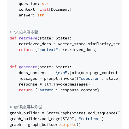
    question: 
str
    context: 
List
[Document]

    answer: 
str
# 定义应用步骤
def
retrieve
(
state: State
):

    retrieved_docs = vector_store.similarity_search
return
 {
"context"
: retrieved_docs}

def
generate
(
state: State
):

    docs_content = 
"\n\n"
.join(doc.page_content 
for
    messages = prompt.invoke({
"question"
: state[
"qu
    response = llm.invoke(messages)

return
 {
"answer"
: response.content}

# 编译应用并测试
graph_builder = StateGraph(State).add_sequence([retr
graph_builder.add_edge(START, 
"retrieve"
)

graph = graph_builder.
compile