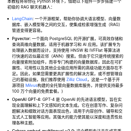
本教程将带你在 Python 环境下，借助以下组件一步步搭建一个
初级的 RAG 聊天机器人：
LangChain
: 一个开源框架，帮助你协调大语言模型、向量数
据库、嵌入模型等之间的交互，使集成检索增强生成（RAG）
管道变得更容易。
Pgvector
: 一个面向 PostgreSQL 的开源扩展，可高效存储和
查询高维向量数据，适用于机器学习和 AI 应用。该扩展专为
处理嵌入数据而设计，支持使用 HNSW 和 IVFFlat 等算法进
行快速的近似最近邻（ANN）搜索。但由于它只是传统搜索的
向量搜索附加组件，而非专门构建的向量数据库，因此在可扩
展性、可用性以及其他企业级应用所需的高级功能方面存在不
足。因此，如果您需要更具扩展性的解决方案，或不想管理自
己的基础设施，我们推荐使用
Zilliz Cloud
，这是一个基于开
源项目
Milvus
构建的全托管向量数据库服务，并提供支持最多
100 万个向量的免费套餐。)
OpenAI GPT-4
: GPT-4 是 OpenAI 的先进语言模型，旨在实
现全面理解和上下文感知的文本生成。它在创意写作、复杂问
题解决和细致对话方面表现出色，适用于内容创作、辅导和交
互式人工智能等应用。其强大的能力使其能以深度和连贯性处
理各种主题。
Cohere embed-multilingual-v2.0
: 这个模型专注于生成高质