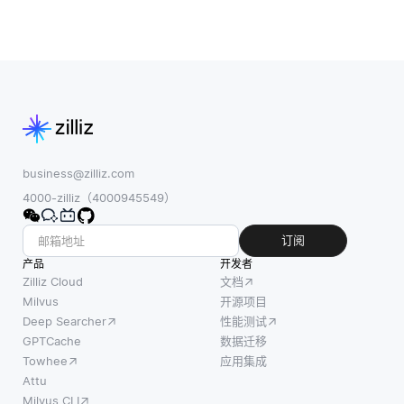
business@zilliz.com
4000-zilliz（4000945549）
订阅
产品
开发者
Zilliz Cloud
文档
Milvus
开源项目
Deep Searcher
性能测试
GPTCache
数据迁移
Towhee
应用集成
Attu
Milvus CLI