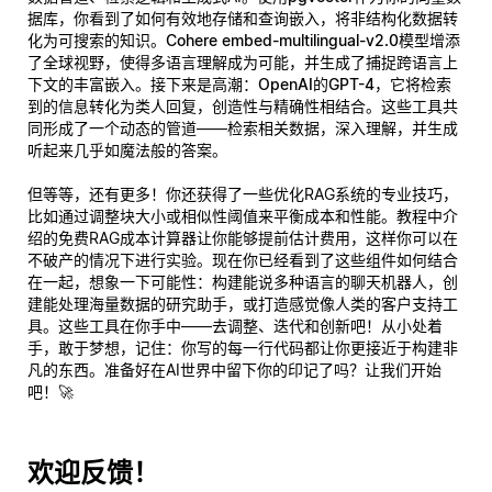
据库，你看到了如何有效地存储和查询嵌入，将非结构化数据转
化为可搜索的知识。
Cohere embed-multilingual-v2.0
模型增添
了全球视野，使得多语言理解成为可能，并生成了捕捉跨语言上
下文的丰富嵌入。接下来是高潮：
OpenAI的GPT-4
，它将检索
到的信息转化为类人回复，创造性与精确性相结合。这些工具共
同形成了一个动态的管道——检索相关数据，深入理解，并生成
听起来几乎如魔法般的答案。
但等等，还有更多！你还获得了一些优化RAG系统的专业技巧，
比如通过调整块大小或相似性阈值来平衡成本和性能。教程中介
绍的免费RAG成本计算器让你能够提前估计费用，这样你可以在
不破产的情况下进行实验。现在你已经看到了这些组件如何结合
在一起，想象一下可能性：构建能说多种语言的聊天机器人，创
建能处理海量数据的研究助手，或打造感觉像人类的客户支持工
具。这些工具在你手中——去调整、迭代和创新吧！从小处着
手，敢于梦想，记住：你写的每一行代码都让你更接近于构建非
凡的东西。准备好在AI世界中留下你的印记了吗？让我们开始
吧！🚀
欢迎反馈！