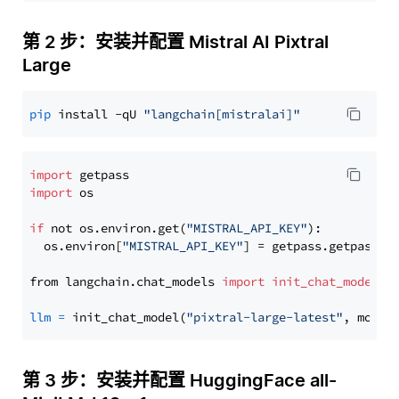
第 2 步：安装并配置 Mistral AI Pixtral
Large
pip
 install -qU 
"langchain[mistralai]"
import
import
 os

if
 not os.environ.get(
"MISTRAL_API_KEY"
):

  os.environ[
"MISTRAL_API_KEY"
] = getpass.getpass(
"
from langchain.chat_models 
import
init_chat_model
llm
=
 init_chat_model(
"pixtral-large-latest"
, model
第 3 步：安装并配置 HuggingFace all-