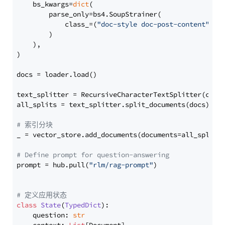
    bs_kwargs=
dict
(

        parse_only=bs4.SoupStrainer(

            class_=(
"doc-style doc-post-content"
)

        )

    ),

)

docs = loader.load()

text_splitter = RecursiveCharacterTextSplitter(chun
all_splits = text_splitter.split_documents(docs)

# 索引分块
_ = vector_store.add_documents(documents=all_splits)
# Define prompt for question-answering
prompt = hub.pull(
"rlm/rag-prompt"
)

# 定义应用状态
class
State
(
TypedDict
):

    question: 
str