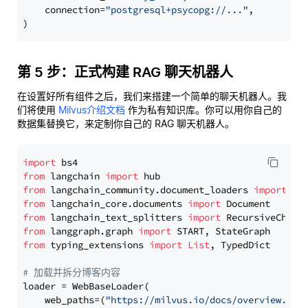
    connection=
"postgresql+psycopg://..."
,

第 5 步：正式构建 RAG 聊天机器人
在设置好所有组件之后，我们来搭建一个简单的聊天机器人。我
们将使用
Milvus介绍文档
作为私有知识库。你可以用你自己的
数据集替换它，来定制你自己的 RAG 聊天机器人。
import
from
 langchain 
import
from
 langchain_community.document_loaders 
import
from
 langchain_core.documents 
import
from
 langchain_text_splitters 
import
from
 langgraph.graph 
import
from
 typing_extensions 
import
List
, TypedDict

# 加载并拆分博客内容
loader = WebBaseLoader(

    web_paths=(
"https://milvus.io/docs/overview.md"
,