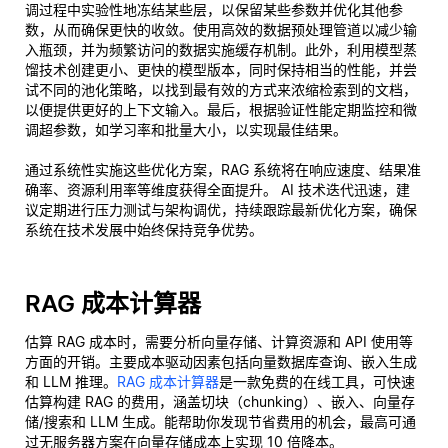
调过程中实验性地冻结某些层，以保留某些参数并优化其他参
数，从而确保更快的收敛。使用高效的数据预处理管道以减少输
入瓶颈，并为频繁访问的数据实施缓存机制。此外，利用模型蒸
馏技术创建更小、更快的模型版本，同时保持相当的性能，并尝
试不同的池化策略，以找到最有效的方式来浓缩检索到的文档，
以便提供更好的上下文输入。最后，根据验证性能定期监控和微
调超参数，如学习率和批量大小，以实现最佳结果。
通过系统性实施这些优化方案，RAG 系统将在响应速度、结果准
确率、资源利用率等维度获得全面提升。 AI 技术迭代迅速，建
议定期进行压力测试与架构调优，持续跟踪最新优化方案，确保
系统在技术发展中始终保持竞争优势。
RAG 成本计算器
估算 RAG 成本时，需要分析向量存储、计算资源和 API 使用等
方面的开销。主要成本驱动因素包括向量数据库查询、嵌入生成
和 LLM 推理。
RAG 成本计算器
是一款免费的在线工具，可快速
估算构建 RAG 的费用，涵盖切块（chunking）、嵌入、向量存
储/搜索和 LLM 生成。能帮助你发现节省费用的机会，最高可通
过无服务器方案在向量存储成本上实现 10 倍降本。