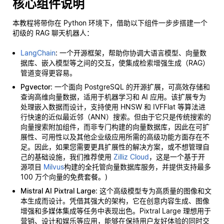
核心组件说明
本教程将带你在 Python 环境下，借助以下组件一步步搭建一个
初级的 RAG 聊天机器人：
LangChain
: 一个开源框架，帮助你协调大语言模型、向量数
据库、嵌入模型等之间的交互，使集成检索增强生成（RAG）
管道变得更容易。
Pgvector
: 一个面向 PostgreSQL 的开源扩展，可高效存储和
查询高维向量数据，适用于机器学习和 AI 应用。该扩展专为
处理嵌入数据而设计，支持使用 HNSW 和 IVFFlat 等算法进
行快速的近似最近邻（ANN）搜索。但由于它只是传统搜索的
向量搜索附加组件，而非专门构建的向量数据库，因此在可扩
展性、可用性以及其他企业级应用所需的高级功能方面存在不
足。因此，如果您需要更具扩展性的解决方案，或不想管理自
己的基础设施，我们推荐使用
Zilliz Cloud
，这是一个基于开
源项目
Milvus
构建的全托管向量数据库服务，并提供支持最多
100 万个向量的免费套餐。)
Mistral AI Pixtral Large
: 这个高级模型专为高质量的图像和文
本生成而设计。凭借其强大的架构，它在创意内容生成、图像
增强和多媒体集成等任务中表现出色。Pixtral Large 理想用于
营销、设计和娱乐等应用，能够在保持用户友好体验的同时交