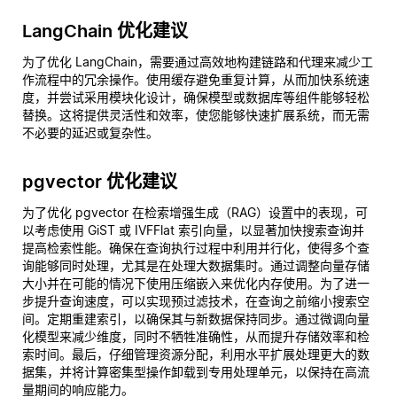
LangChain 优化建议
为了优化 LangChain，需要通过高效地构建链路和代理来减少工
作流程中的冗余操作。使用缓存避免重复计算，从而加快系统速
度，并尝试采用模块化设计，确保模型或数据库等组件能够轻松
替换。这将提供灵活性和效率，使您能够快速扩展系统，而无需
不必要的延迟或复杂性。
pgvector 优化建议
为了优化 pgvector 在检索增强生成（RAG）设置中的表现，可
以考虑使用 GiST 或 IVFFlat 索引向量，以显著加快搜索查询并
提高检索性能。确保在查询执行过程中利用并行化，使得多个查
询能够同时处理，尤其是在处理大数据集时。通过调整向量存储
大小并在可能的情况下使用压缩嵌入来优化内存使用。为了进一
步提升查询速度，可以实现预过滤技术，在查询之前缩小搜索空
间。定期重建索引，以确保其与新数据保持同步。通过微调向量
化模型来减少维度，同时不牺牲准确性，从而提升存储效率和检
索时间。最后，仔细管理资源分配，利用水平扩展处理更大的数
据集，并将计算密集型操作卸载到专用处理单元，以保持在高流
量期间的响应能力。