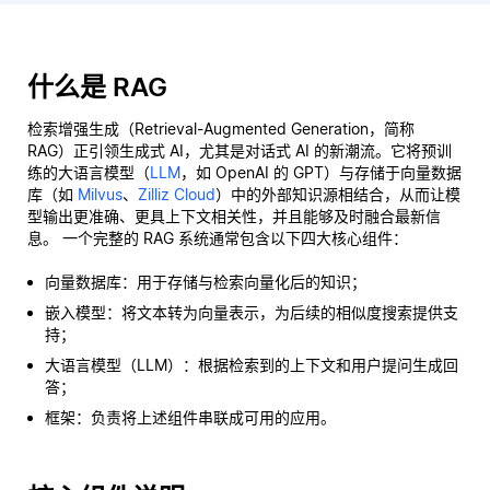
什么是 RAG
检索增强生成（Retrieval-Augmented Generation，简称
RAG）正引领生成式 AI，尤其是对话式 AI 的新潮流。它将预训
练的大语言模型（
LLM
，如 OpenAI 的 GPT）与存储于向量数据
库（如
Milvus
、
Zilliz Cloud
）中的外部知识源相结合，从而让模
型输出更准确、更具上下文相关性，并且能够及时融合最新信
息。 一个完整的 RAG 系统通常包含以下四大核心组件：
向量数据库：用于存储与检索向量化后的知识；
嵌入模型：将文本转为向量表示，为后续的相似度搜索提供支
持；
大语言模型（LLM）：根据检索到的上下文和用户提问生成回
答；
框架：负责将上述组件串联成可用的应用。