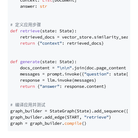
    context: 
List
[Document]

    answer: 
str
# 定义应用步骤
def
retrieve
(
state: State
):

    retrieved_docs = vector_store.similarity_search
return
 {
"context"
: retrieved_docs}

def
generate
(
state: State
):

    docs_content = 
"\n\n"
.join(doc.page_content 
for
    messages = prompt.invoke({
"question"
: state[
"qu
    response = llm.invoke(messages)

return
 {
"answer"
: response.content}

# 编译应用并测试
graph_builder = StateGraph(State).add_sequence([retr
graph_builder.add_edge(START, 
"retrieve"
)

graph = graph_builder.
compile