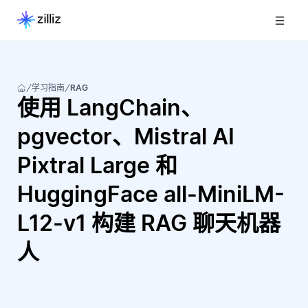
学习指南
RAG
使用 LangChain、
pgvector、Mistral AI
Pixtral Large 和
HuggingFace all-MiniLM-
L12-v1 构建 RAG 聊天机器
人