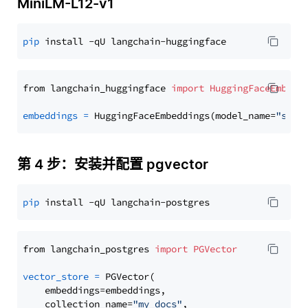
MiniLM-L12-v1
pip
from langchain_huggingface 
import
HuggingFaceEmbedd
embeddings
=
 HuggingFaceEmbeddings(model_name=
"sent
第 4 步：安装并配置 pgvector
pip
from langchain_postgres 
import
PGVector
vector_store
=
 PGVector(

    embeddings=embeddings,

    collection_name=
"my_docs"
,
