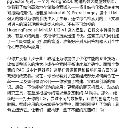
pgvector 配对，一个为 PostgreSQL 构建的强大向量数据库，
你看到了如何高效地存储和检索嵌入——将非结构化数据转变为
可搜索的知识。接着是 Mistral AI 的 Pixtral Large，这个 LLM
强大的模型为你的系统注入了生命，通过综合检索到的上下文和
对语言的深刻理解生成类人响应。还有不可忽视的
HuggingFace all-MiniLM-L12-v1 嵌入模型，它将文本转换为紧
凑、有意义的向量，使相似性搜索迅速飞快。这些工具共同创建
了一个既智能又可扩展的管道，准备好应对从问答机器人到个性
化推荐等各种应用！
但你并没有止步于此！教程还为你提供了优化性能的专业技巧，
比如调整嵌入的块大小或在检索时平衡速度和准确性。而那个免
费的 RAG 成本计算器呢？这是在资源预算和智能扩展方面的游
戏规则改变者。现在，你已经看到了这些组成部分如何契合在一
起——以及如何微调它们——你掌握了构建、实验和创新的知
识。想象一下你能够创造的应用：更智能的聊天机器人、动态的
研究工具，甚至是根据你的需求量身定制的 AI 助手。那么，继
续吧——打开你的 IDE，尝试不同的数据集，让你的创造力尽情
驰骋。智能应用的未来掌握在你手中，而你刚刚提升了你的工具
包去塑造它。让我们一起构建一些了不起的东西吧！ 🚀