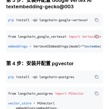
第 3 步：安装并配置 Google Vertex AI
textembedding-gecko@003
pip
from langchain_google_vertexai 
import
VertexAIEmbed
embeddings
=
 VertexAIEmbeddings(model=
"textembeddin
第 4 步：安装并配置 pgvector
pip
from langchain_postgres 
import
PGVector
vector_store
=
 PGVector(

    embeddings=embeddings,
