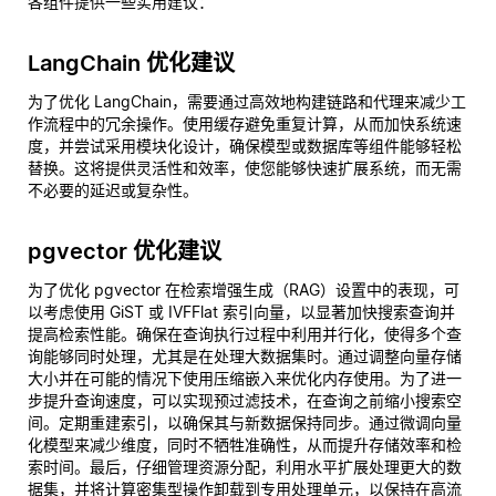
各组件提供一些实用建议：
LangChain 优化建议
为了优化 LangChain，需要通过高效地构建链路和代理来减少工
作流程中的冗余操作。使用缓存避免重复计算，从而加快系统速
度，并尝试采用模块化设计，确保模型或数据库等组件能够轻松
替换。这将提供灵活性和效率，使您能够快速扩展系统，而无需
不必要的延迟或复杂性。
pgvector 优化建议
为了优化 pgvector 在检索增强生成（RAG）设置中的表现，可
以考虑使用 GiST 或 IVFFlat 索引向量，以显著加快搜索查询并
提高检索性能。确保在查询执行过程中利用并行化，使得多个查
询能够同时处理，尤其是在处理大数据集时。通过调整向量存储
大小并在可能的情况下使用压缩嵌入来优化内存使用。为了进一
步提升查询速度，可以实现预过滤技术，在查询之前缩小搜索空
间。定期重建索引，以确保其与新数据保持同步。通过微调向量
化模型来减少维度，同时不牺牲准确性，从而提升存储效率和检
索时间。最后，仔细管理资源分配，利用水平扩展处理更大的数
据集，并将计算密集型操作卸载到专用处理单元，以保持在高流