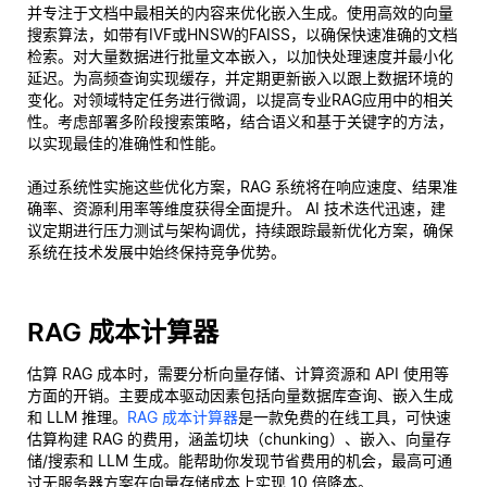
并专注于文档中最相关的内容来优化嵌入生成。使用高效的向量
搜索算法，如带有IVF或HNSW的FAISS，以确保快速准确的文档
检索。对大量数据进行批量文本嵌入，以加快处理速度并最小化
延迟。为高频查询实现缓存，并定期更新嵌入以跟上数据环境的
变化。对领域特定任务进行微调，以提高专业RAG应用中的相关
性。考虑部署多阶段搜索策略，结合语义和基于关键字的方法，
以实现最佳的准确性和性能。
通过系统性实施这些优化方案，RAG 系统将在响应速度、结果准
确率、资源利用率等维度获得全面提升。 AI 技术迭代迅速，建
议定期进行压力测试与架构调优，持续跟踪最新优化方案，确保
系统在技术发展中始终保持竞争优势。
RAG 成本计算器
估算 RAG 成本时，需要分析向量存储、计算资源和 API 使用等
方面的开销。主要成本驱动因素包括向量数据库查询、嵌入生成
和 LLM 推理。
RAG 成本计算器
是一款免费的在线工具，可快速
估算构建 RAG 的费用，涵盖切块（chunking）、嵌入、向量存
储/搜索和 LLM 生成。能帮助你发现节省费用的机会，最高可通
过无服务器方案在向量存储成本上实现 10 倍降本。