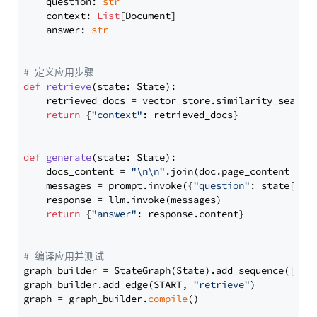
    question: 
str
    context: 
List
[Document]

    answer: 
str
# 定义应用步骤
def
retrieve
(
state: State
):

    retrieved_docs = vector_store.similarity_search
return
 {
"context"
: retrieved_docs}

def
generate
(
state: State
):

    docs_content = 
"\n\n"
.join(doc.page_content 
for
    messages = prompt.invoke({
"question"
: state[
"qu
    response = llm.invoke(messages)

return
 {
"answer"
: response.content}

# 编译应用并测试
graph_builder = StateGraph(State).add_sequence([retr
graph_builder.add_edge(START, 
"retrieve"
)

graph = graph_builder.
compile