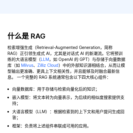
什么是 RAG
检索增强生成（Retrieval-Augmented Generation，简称
RAG）正引领生成式 AI，尤其是对话式 AI 的新潮流。它将预训
练的大语言模型（
LLM
，如 OpenAI 的 GPT）与存储于向量数据
库（如
Milvus
、
Zilliz Cloud
）中的外部知识源相结合，从而让模
型输出更准确、更具上下文相关性，并且能够及时融合最新信
息。 一个完整的 RAG 系统通常包含以下四大核心组件：
向量数据库：用于存储与检索向量化后的知识；
嵌入模型：将文本转为向量表示，为后续的相似度搜索提供支
持；
大语言模型（LLM）：根据检索到的上下文和用户提问生成回
答；
框架：负责将上述组件串联成可用的应用。