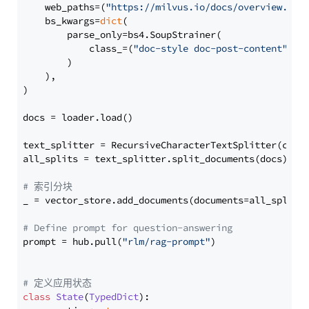
    web_paths=(
"https://milvus.io/docs/overview.md"
,
    bs_kwargs=
dict
(

        parse_only=bs4.SoupStrainer(

            class_=(
"doc-style doc-post-content"
)

        )

    ),

)

docs = loader.load()

text_splitter = RecursiveCharacterTextSplitter(chun
all_splits = text_splitter.split_documents(docs)

# 索引分块
_ = vector_store.add_documents(documents=all_splits)
# Define prompt for question-answering
prompt = hub.pull(
"rlm/rag-prompt"
)

# 定义应用状态
class
State
(
TypedDict
):
