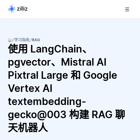
学习指南
RAG
使用 LangChain、
pgvector、Mistral AI
Pixtral Large 和 Google
Vertex AI
textembedding-
gecko@003 构建 RAG 聊
天机器人