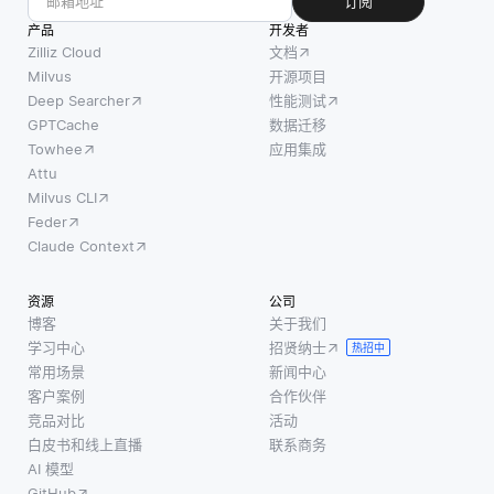
订阅
产品
开发者
Zilliz Cloud
文档
Milvus
开源项目
Deep Searcher
性能测试
GPTCache
数据迁移
Towhee
应用集成
Attu
Milvus CLI
Feder
Claude Context
资源
公司
博客
关于我们
学习中心
招贤纳士
热招中
常用场景
新闻中心
客户案例
合作伙伴
竞品对比
活动
白皮书和线上直播
联系商务
AI 模型
GitHub