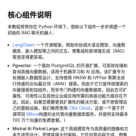
核心组件说明
本教程将带你在 Python 环境下，借助以下组件一步步搭建一个
初级的 RAG 聊天机器人：
LangChain
: 一个开源框架，帮助你协调大语言模型、向量数
据库、嵌入模型等之间的交互，使集成检索增强生成（RAG）
管道变得更容易。
Pgvector
: 一个面向 PostgreSQL 的开源扩展，可高效存储和
查询高维向量数据，适用于机器学习和 AI 应用。该扩展专为
处理嵌入数据而设计，支持使用 HNSW 和 IVFFlat 等算法进
行快速的近似最近邻（ANN）搜索。但由于它只是传统搜索的
向量搜索附加组件，而非专门构建的向量数据库，因此在可扩
展性、可用性以及其他企业级应用所需的高级功能方面存在不
足。因此，如果您需要更具扩展性的解决方案，或不想管理自
己的基础设施，我们推荐使用
Zilliz Cloud
，这是一个基于开
源项目
Milvus
构建的全托管向量数据库服务，并提供支持最多
100 万个向量的免费套餐。)
Mistral AI Pixtral Large
: 这个高级模型专为高质量的图像和文
本生成而设计。凭借其强大的架构，它在创意内容生成、图像