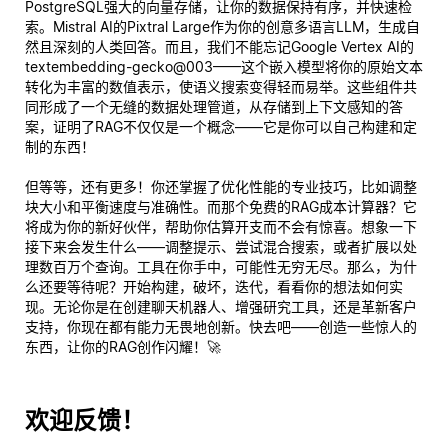
PostgreSQL强大的向量存储，让你的数据保持有序，并快速检
索。Mistral AI的Pixtral Large作为你的创意多语言LLM，生成自
然且深刻的人类回答。而且，我们不能忘记Google Vertex AI的
textembedding-gecko@003——这个嵌入模型将你的原始文本
转化为丰富的数值表示，使语义搜索变得轻而易举。这些组件共
同形成了一个无缝的数据处理管道，从存储到上下文感知的答
案，证明了RAG不仅仅是一个概念——它是你可以自己构建和定
制的东西！
但等等，还有更多！你还掌握了优化性能的专业技巧，比如调整
块大小和平衡速度与准确性。而那个免费的RAG成本计算器？它
将成为你的新好伙伴，帮助你估算开支而不会有惊喜。想象一下
接下来会发生什么——调整提示、尝试混合搜索，或者扩展以处
理数百万个查询。工具在你手中，可能性无穷无尽。那么，为什
么还要等待呢？开始构建，破坏，迭代，看看你的想法如何实
现。无论你是在创建聊天机器人、增强研究工具，还是革新客户
支持，你现在都有能力无畏地创新。快去吧——创造一些惊人的
东西，让你的RAG创作闪耀！🚀
欢迎反馈！