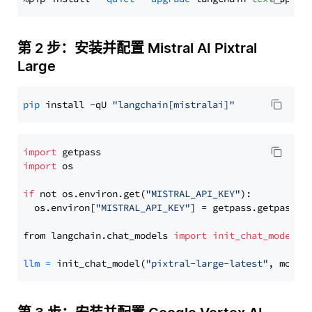
第 2 步：安装并配置 Mistral AI Pixtral
Large
pip
 install -qU 
"langchain[mistralai]"
import
import
 os

if
 not os.environ.get(
"MISTRAL_API_KEY"
):

  os.environ[
"MISTRAL_API_KEY"
] = getpass.getpass(
"
from langchain.chat_models 
import
init_chat_model
llm
=
 init_chat_model(
"pixtral-large-latest"
, model