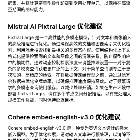
据集，并将计算密集型操作卸载到专用处理单元，以保持在高流
量期间的响应能力。
Mistral AI Pixtral Large 优化建议
Pixtral Large 是一个高性能的多模态模型，针对文本和图像输入
的高级推理进行优化。通过确保高效的文档和图像索引来优化检
索，利用混合搜索找到最相关的多模态内容。使用结构化上下文
格式化提供检索到的文本和图像之间的清晰关系，防止模型响应
中的模糊性。通过动态控制检索深度来调整推理设置——对于复
杂的多模态查询获取更广泛的上下文，对于简单查询则专注于更
狭窄的、高精度的检索。在将数据传递给模型之前，通过过滤冗
余数据来优化令牌效率，以确保推理速度保持高效。对于频繁请
求的多模态查询使用缓存，以减少处理开销。如果在生产环境中
部署 Pixtral Large，请在多个节点之间分配推理，以有效处理大
规模工作负载，同时保持延迟目标。
Cohere embed-english-v3.0 优化建议
Cohere embed-english-v3.0 是一种专为英语文本设计的强大
嵌入模型。为了优化检索，请对输入文本进行预处理，以消除不