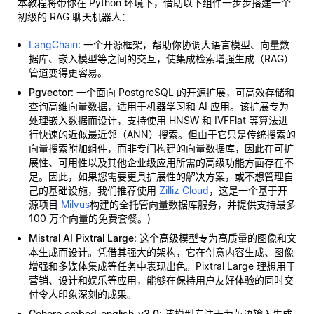
本教程将带你在 Python 环境下，借助以下组件一步步搭建一个
初级的 RAG 聊天机器人：
LangChain
: 一个开源框架，帮助你协调大语言模型、向量数
据库、嵌入模型等之间的交互，使集成检索增强生成（RAG）
管道变得更容易。
Pgvector
: 一个面向 PostgreSQL 的开源扩展，可高效存储和
查询高维向量数据，适用于机器学习和 AI 应用。该扩展专为
处理嵌入数据而设计，支持使用 HNSW 和 IVFFlat 等算法进
行快速的近似最近邻（ANN）搜索。但由于它只是传统搜索的
向量搜索附加组件，而非专门构建的向量数据库，因此在可扩
展性、可用性以及其他企业级应用所需的高级功能方面存在不
足。因此，如果您需要更具扩展性的解决方案，或不想管理自
己的基础设施，我们推荐使用
Zilliz Cloud
，这是一个基于开
源项目
Milvus
构建的全托管向量数据库服务，并提供支持最多
100 万个向量的免费套餐。)
Mistral AI Pixtral Large
: 这个高级模型专为高质量的图像和文
本生成而设计。凭借其强大的架构，它在创意内容生成、图像
增强和多媒体集成等任务中表现出色。Pixtral Large 理想用于
营销、设计和娱乐等应用，能够在保持用户友好体验的同时交
付令人印象深刻的成果。
Cohere embed-english-v3.0
: 该模型专注于为英语输入生成