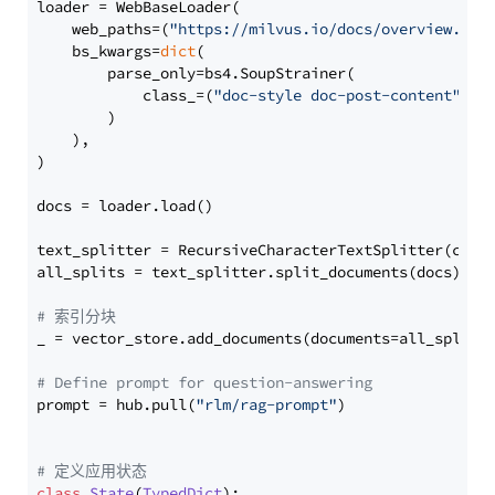
loader = WebBaseLoader(

    web_paths=(
"https://milvus.io/docs/overview.md"
,
    bs_kwargs=
dict
(

        parse_only=bs4.SoupStrainer(

            class_=(
"doc-style doc-post-content"
)

        )

    ),

)

docs = loader.load()

text_splitter = RecursiveCharacterTextSplitter(chun
all_splits = text_splitter.split_documents(docs)

# 索引分块
_ = vector_store.add_documents(documents=all_splits)
# Define prompt for question-answering
prompt = hub.pull(
"rlm/rag-prompt"
)

# 定义应用状态
class
State
(
TypedDict
):
