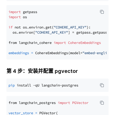
import
import
 os

if
 not os.environ.get(
"COHERE_API_KEY"
):

  os.environ[
"COHERE_API_KEY"
] = getpass.getpass(
"E
from langchain_cohere 
import
CohereEmbeddings
embeddings
=
 CohereEmbeddings(model=
"embed-english-
第 4 步：安装并配置 pgvector
pip
from langchain_postgres 
import
PGVector
vector_store
=
 PGVector(
