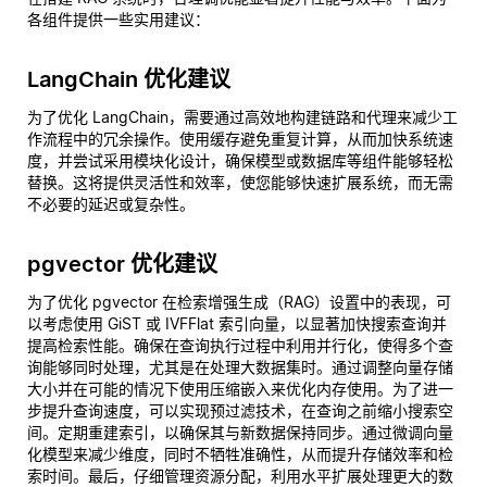
各组件提供一些实用建议：
LangChain 优化建议
为了优化 LangChain，需要通过高效地构建链路和代理来减少工
作流程中的冗余操作。使用缓存避免重复计算，从而加快系统速
度，并尝试采用模块化设计，确保模型或数据库等组件能够轻松
替换。这将提供灵活性和效率，使您能够快速扩展系统，而无需
不必要的延迟或复杂性。
pgvector 优化建议
为了优化 pgvector 在检索增强生成（RAG）设置中的表现，可
以考虑使用 GiST 或 IVFFlat 索引向量，以显著加快搜索查询并
提高检索性能。确保在查询执行过程中利用并行化，使得多个查
询能够同时处理，尤其是在处理大数据集时。通过调整向量存储
大小并在可能的情况下使用压缩嵌入来优化内存使用。为了进一
步提升查询速度，可以实现预过滤技术，在查询之前缩小搜索空
间。定期重建索引，以确保其与新数据保持同步。通过微调向量
化模型来减少维度，同时不牺牲准确性，从而提升存储效率和检
索时间。最后，仔细管理资源分配，利用水平扩展处理更大的数