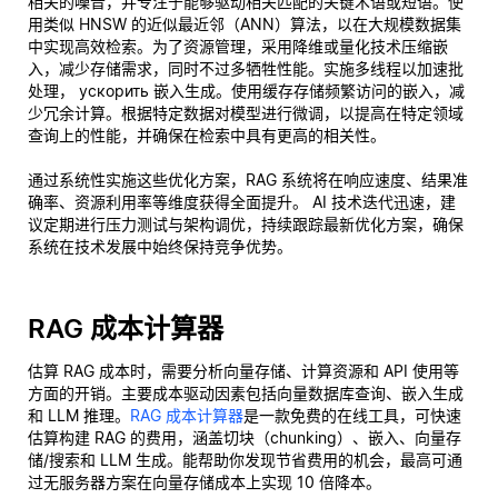
相关的噪音，并专注于能够驱动相关匹配的关键术语或短语。使
用类似 HNSW 的近似最近邻（ANN）算法，以在大规模数据集
中实现高效检索。为了资源管理，采用降维或量化技术压缩嵌
入，减少存储需求，同时不过多牺牲性能。实施多线程以加速批
处理， ускорить 嵌入生成。使用缓存存储频繁访问的嵌入，减
少冗余计算。根据特定数据对模型进行微调，以提高在特定领域
查询上的性能，并确保在检索中具有更高的相关性。
通过系统性实施这些优化方案，RAG 系统将在响应速度、结果准
确率、资源利用率等维度获得全面提升。 AI 技术迭代迅速，建
议定期进行压力测试与架构调优，持续跟踪最新优化方案，确保
系统在技术发展中始终保持竞争优势。
RAG 成本计算器
估算 RAG 成本时，需要分析向量存储、计算资源和 API 使用等
方面的开销。主要成本驱动因素包括向量数据库查询、嵌入生成
和 LLM 推理。
RAG 成本计算器
是一款免费的在线工具，可快速
估算构建 RAG 的费用，涵盖切块（chunking）、嵌入、向量存
储/搜索和 LLM 生成。能帮助你发现节省费用的机会，最高可通
过无服务器方案在向量存储成本上实现 10 倍降本。