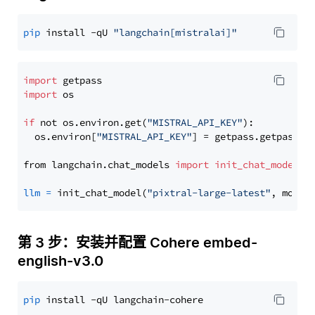
pip
 install -qU 
"langchain[mistralai]"
import
import
 os

if
 not os.environ.get(
"MISTRAL_API_KEY"
):

  os.environ[
"MISTRAL_API_KEY"
] = getpass.getpass(
"
from langchain.chat_models 
import
init_chat_model
llm
=
 init_chat_model(
"pixtral-large-latest"
, model
第 3 步：安装并配置 Cohere embed-
english-v3.0
pip