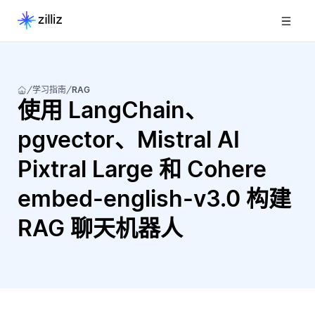
学习指南
RAG
使用 LangChain、
pgvector、Mistral AI
Pixtral Large 和 Cohere
embed-english-v3.0 构建
RAG 聊天机器人