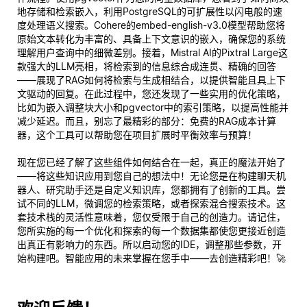
地存储和检索嵌入，利用PostgreSQL的可扩展性以闪电般的速
度处理语义搜索。Cohere的embed-english-v3.0模型帮助您将
原始文本转化为丰富的、具备上下文意识的嵌入，确保您的系统
理解用户查询中的细微差别。接着，Mistral AI的Pixtral Large这
款强大的LLM亮相，将检索到的信息综合成连贯、精确的回答
——展现了RAG如何将检索与生成相结合，以提供智能且具上下
文驱动的回复。在此过程中，您还发现了一些实用的优化策略，
比如为嵌入调整块大小和pgvector中的索引策略，以提高性能并
减少延迟。而且，别忘了最精彩的部分：免费的RAG成本计算
器，这个工具可以帮助您在项目扩展时平衡效率与预算！
现在您已经了解了这些组件如何结合在一起，真正的魔法开始了
——将这些知识应用到您自己的想法中！无论您是在构建聊天机
器人、研究助手还是自定义知识库，您都拥有了创新的工具。尝
试不同的LLM，微调您的检索策略，或者探索混合搜索技术。这
套技术栈的灵活性意味着，您仅受限于自己的创造力。请记住，
您所实施的每一个优化和探索的每一个数据集都使您更接近创造
出真正有影响力的东西。所以启动您的IDE，调整那些参数，开
始构建吧。智能应用的未来掌握在您手中——去创造精彩吧！🚀