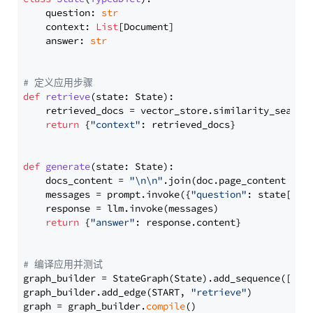
    question: 
str
    context: 
List
[Document]

    answer: 
str
# 定义应用步骤
def
retrieve
(
state: State
):

    retrieved_docs = vector_store.similarity_search
return
 {
"context"
: retrieved_docs}

def
generate
(
state: State
):

    docs_content = 
"\n\n"
.join(doc.page_content 
for
    messages = prompt.invoke({
"question"
: state[
"qu
    response = llm.invoke(messages)

return
 {
"answer"
: response.content}

# 编译应用并测试
graph_builder = StateGraph(State).add_sequence([retr
graph_builder.add_edge(START, 
"retrieve"
)

graph = graph_builder.
compile