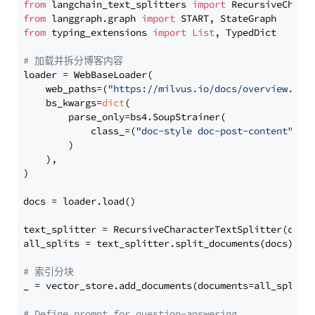
from
 langchain_text_splitters 
import
from
 langgraph.graph 
import
from
 typing_extensions 
import
List
, TypedDict

# 加载并拆分博客内容
loader = WebBaseLoader(

    web_paths=(
"https://milvus.io/docs/overview.md"
,
    bs_kwargs=
dict
(

        parse_only=bs4.SoupStrainer(

            class_=(
"doc-style doc-post-content"
)

        )

    ),

)

docs = loader.load()

text_splitter = RecursiveCharacterTextSplitter(chun
all_splits = text_splitter.split_documents(docs)

# 索引分块
_ = vector_store.add_documents(documents=all_splits)
# Define prompt for question-answering