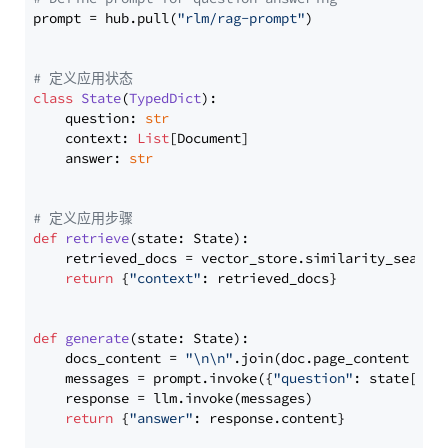
prompt = hub.pull(
"rlm/rag-prompt"
)

# 定义应用状态
class
State
(
TypedDict
):

    question: 
str
    context: 
List
[Document]

    answer: 
str
# 定义应用步骤
def
retrieve
(
state: State
):

    retrieved_docs = vector_store.similarity_search
return
 {
"context"
: retrieved_docs}

def
generate
(
state: State
):

    docs_content = 
"\n\n"
.join(doc.page_content 
for
    messages = prompt.invoke({
"question"
: state[
"qu
    response = llm.invoke(messages)

return
 {
"answer"
: response.content}
