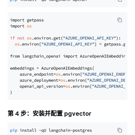
import getpass

import 
os
if
not
os
.environ.get(
"AZURE_OPENAI_API_KEY"
):

os
.environ[
"AZURE_OPENAI_API_KEY"
] = getpass.getp
from langchain_openai import AzureOpenAIEmbeddings

embeddings = AzureOpenAIEmbeddings(

    azure_endpoint=
os
.environ[
"AZURE_OPENAI_ENDPOIN
    azure_deployment=
os
.environ[
"AZURE_OPENAI_DEPLO
    openai_api_version=
os
.environ[
"AZURE_OPENAI_API
第 4 步：安装并配置 pgvector
pip