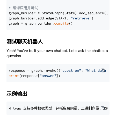
# 编译应用并测试
graph_builder = StateGraph(State).add_sequence([retr
graph_builder.add_edge(START, 
"retrieve"
)

graph = graph_builder.
compile
测试聊天机器人
Yeah! You've built your own chatbot. Let's ask the chatbot a
question.
response = graph.invoke({
"question"
: 
"What data typ
print
(response[
"answer"
示例输出