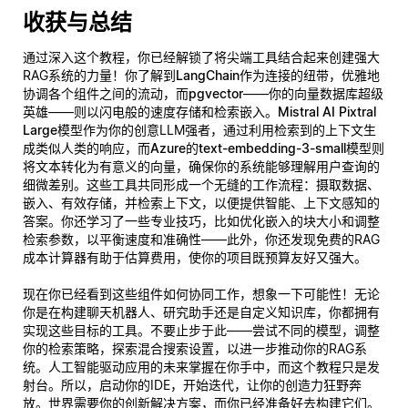
收获与总结
通过深入这个教程，你已经解锁了将尖端工具结合起来创建强大
RAG系统的力量！你了解到
LangChain
作为连接的纽带，优雅地
协调各个组件之间的流动，而
pgvector
——你的向量数据库超级
英雄——则以闪电般的速度存储和检索嵌入。
Mistral AI Pixtral
Large
模型作为你的创意LLM强者，通过利用检索到的上下文生
成类似人类的响应，而
Azure的text-embedding-3-small
模型则
将文本转化为有意义的向量，确保你的系统能够理解用户查询的
细微差别。这些工具共同形成一个无缝的工作流程：摄取数据、
嵌入、有效存储，并检索上下文，以便提供智能、上下文感知的
答案。你还学习了一些专业技巧，比如优化嵌入的块大小和调整
检索参数，以平衡速度和准确性——此外，你还发现免费的RAG
成本计算器有助于估算费用，使你的项目既预算友好又强大。
现在你已经看到这些组件如何协同工作，想象一下可能性！无论
你是在构建聊天机器人、研究助手还是自定义知识库，你都拥有
实现这些目标的工具。不要止步于此——尝试不同的模型，调整
你的检索策略，探索混合搜索设置，以进一步推动你的RAG系
统。人工智能驱动应用的未来掌握在你手中，而这个教程只是发
射台。所以，启动你的IDE，开始迭代，让你的创造力狂野奔
放。世界需要你的创新解决方案，而你已经准备好去构建它们。