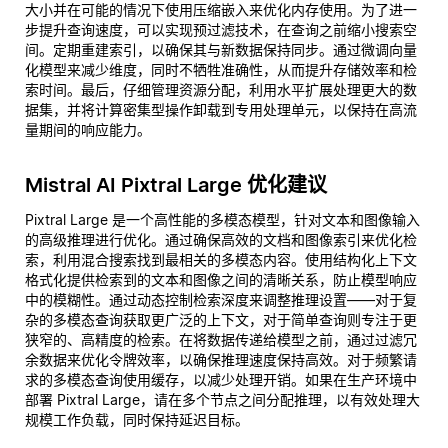
大小并在可能的情况下使用压缩嵌入来优化内存使用。为了进一
步提升查询速度，可以实现预过滤技术，在查询之前缩小搜索空
间。定期重建索引，以确保其与新数据保持同步。通过微调向量
化模型来减少维度，同时不牺牲准确性，从而提升存储效率和检
索时间。最后，仔细管理资源分配，利用水平扩展处理更大的数
据集，并将计算密集型操作卸载到专用处理单元，以保持在高流
量期间的响应能力。
Mistral AI Pixtral Large 优化建议
Pixtral Large 是一个高性能的多模态模型，针对文本和图像输入
的高级推理进行优化。通过确保高效的文档和图像索引来优化检
索，利用混合搜索找到最相关的多模态内容。使用结构化上下文
格式化提供检索到的文本和图像之间的清晰关系，防止模型响应
中的模糊性。通过动态控制检索深度来调整推理设置——对于复
杂的多模态查询获取更广泛的上下文，对于简单查询则专注于更
狭窄的、高精度的检索。在将数据传递给模型之前，通过过滤冗
余数据来优化令牌效率，以确保推理速度保持高效。对于频繁请
求的多模态查询使用缓存，以减少处理开销。如果在生产环境中
部署 Pixtral Large，请在多个节点之间分配推理，以有效处理大
规模工作负载，同时保持延迟目标。