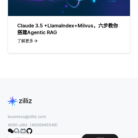
Claude 3.5 +LlamaIndex+Milvus，六步教你
搭建Agentic RAG
了解更多
business@zilliz.com
4000-zilliz（4000945549）