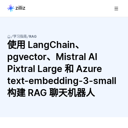
学习指南
RAG
使用 LangChain、
pgvector、Mistral AI
Pixtral Large 和 Azure
text-embedding-3-small
构建 RAG 聊天机器人