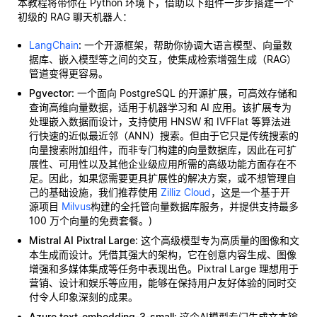
本教程将带你在 Python 环境下，借助以下组件一步步搭建一个
初级的 RAG 聊天机器人：
LangChain
: 一个开源框架，帮助你协调大语言模型、向量数
据库、嵌入模型等之间的交互，使集成检索增强生成（RAG）
管道变得更容易。
Pgvector
: 一个面向 PostgreSQL 的开源扩展，可高效存储和
查询高维向量数据，适用于机器学习和 AI 应用。该扩展专为
处理嵌入数据而设计，支持使用 HNSW 和 IVFFlat 等算法进
行快速的近似最近邻（ANN）搜索。但由于它只是传统搜索的
向量搜索附加组件，而非专门构建的向量数据库，因此在可扩
展性、可用性以及其他企业级应用所需的高级功能方面存在不
足。因此，如果您需要更具扩展性的解决方案，或不想管理自
己的基础设施，我们推荐使用
Zilliz Cloud
，这是一个基于开
源项目
Milvus
构建的全托管向量数据库服务，并提供支持最多
100 万个向量的免费套餐。)
Mistral AI Pixtral Large
: 这个高级模型专为高质量的图像和文
本生成而设计。凭借其强大的架构，它在创意内容生成、图像
增强和多媒体集成等任务中表现出色。Pixtral Large 理想用于
营销、设计和娱乐等应用，能够在保持用户友好体验的同时交
付令人印象深刻的成果。
Azure text-embedding-3-small
: 这个AI模型专门生成文本输