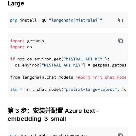
Large
pip
 install -qU 
"langchain[mistralai]"
import
import
 os

if
 not os.environ.get(
"MISTRAL_API_KEY"
):

  os.environ[
"MISTRAL_API_KEY"
] = getpass.getpass(
"
from langchain.chat_models 
import
init_chat_model
llm
=
 init_chat_model(
"pixtral-large-latest"
, model
第 3 步：安装并配置 Azure text-
embedding-3-small
pip