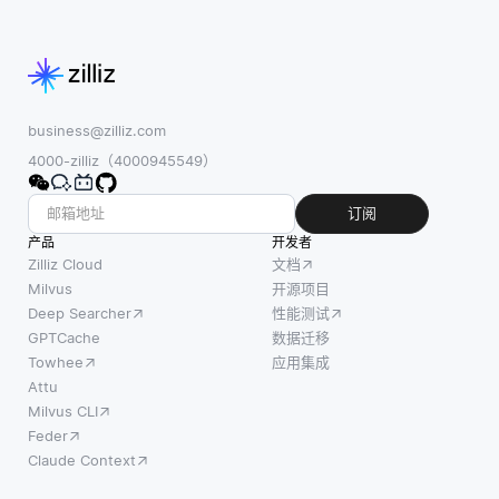
business@zilliz.com
4000-zilliz（4000945549）
订阅
产品
开发者
Zilliz Cloud
文档
Milvus
开源项目
Deep Searcher
性能测试
GPTCache
数据迁移
Towhee
应用集成
Attu
Milvus CLI
Feder
Claude Context