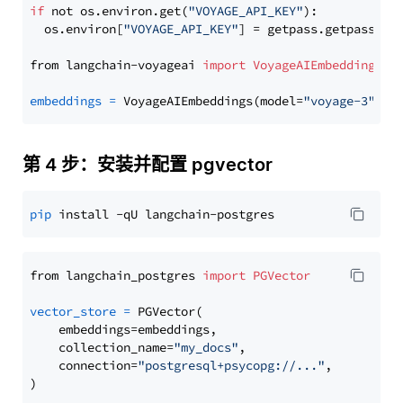
if
 not os.environ.get(
"VOYAGE_API_KEY"
):

  os.environ[
"VOYAGE_API_KEY"
] = getpass.getpass(
"E
from langchain-voyageai 
import
VoyageAIEmbeddings
embeddings
=
 VoyageAIEmbeddings(model=
"voyage-3"
第 4 步：安装并配置 pgvector
pip
from langchain_postgres 
import
PGVector
vector_store
=
 PGVector(

    embeddings=embeddings,

    collection_name=
"my_docs"
,

    connection=
"postgresql+psycopg://..."
,
