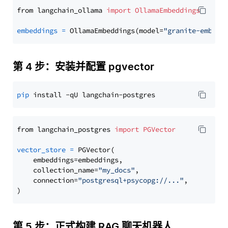
from langchain_ollama 
import
OllamaEmbeddings
embeddings
=
 OllamaEmbeddings(model=
"granite-embedd
第 4 步：安装并配置 pgvector
pip
from langchain_postgres 
import
PGVector
vector_store
=
 PGVector(

    embeddings=embeddings,

    collection_name=
"my_docs"
,

    connection=
"postgresql+psycopg://..."
,

第 5 步：正式构建 RAG 聊天机器人