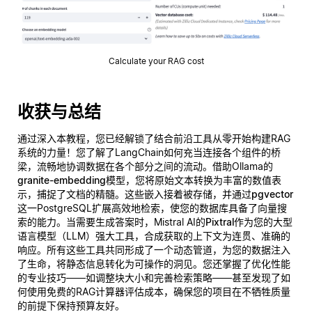
Calculate your RAG cost
收获与总结
通过深入本教程，您已经解锁了结合前沿工具从零开始构建RAG
系统的力量！您了解了LangChain如何充当连接各个组件的桥
梁，流畅地协调数据在各个部分之间的流动。借助Ollama的
granite-embedding
模型，您将原始文本转换为丰富的数值表
示，捕捉了文档的精髓。这些嵌入接着被存储，并通过
pgvector
这一PostgreSQL扩展高效地检索，使您的数据库具备了向量搜
索的能力。当需要生成答案时，Mistral AI的
Pixtral
作为您的大型
语言模型（LLM）强大工具，合成获取的上下文为连贯、准确的
响应。所有这些工具共同形成了一个动态管道，为您的数据注入
了生命，将静态信息转化为可操作的洞见。您还掌握了优化性能
的专业技巧——如调整块大小和完善检索策略——甚至发现了如
何使用免费的RAG计算器评估成本，确保您的项目在不牺牲质量
的前提下保持预算友好。