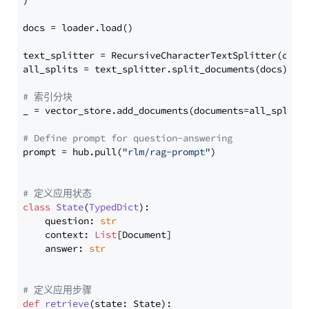
)

docs = loader.load()

text_splitter = RecursiveCharacterTextSplitter(chun
all_splits = text_splitter.split_documents(docs)

# 索引分块
_ = vector_store.add_documents(documents=all_splits)
# Define prompt for question-answering
prompt = hub.pull(
"rlm/rag-prompt"
)

# 定义应用状态
class
State
(
TypedDict
):

    question: 
str
    context: 
List
[Document]

    answer: 
str
# 定义应用步骤
def
retrieve
(
state: State
):
