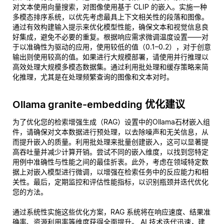
对文本使用向量搜索，对图像使用基于 CLIP 的嵌入。实施一种
多模态排序系统，以优先考虑最具上下文相关性的段落和图像。
通过有效构建输入提示来优化模型性能，确保文本和视觉信息良
好集成，避免不必要的重复。根据响应需求微调温度设置——对
于以准确性为驱动的应用，使用较低的值（0.1–0.2），对于创意
输出则使用较高的值。如果进行大规模部署，请使用并行推理以
高效处理大规模多模态数据集。通过利用批处理和缓存策略来简
化推理，尤其是在处理频繁查询的图像和文本对时。
Ollama granite-embedding 优化建议
为了优化您的检索增强生成（RAG）设置中的Ollama石材嵌入组
件，请确保对文本数据进行预处理，以去除噪声和无关信息，从
而提升嵌入的质量。利用批处理来批量创建嵌入，这可以显著提
高吞吐量并减少计算开销。尝试不同的嵌入维度，以找到您特定
用例中准确性与性能之间的最佳折衷。此外，考虑在领域特定数
据上对嵌入模型进行微调，以增强在检索任务中的反应能力和相
关性。最后，定期监控和评估性能指标，以识别瓶颈并迭代优化
您的方法。
通过系统性实施这些优化方案，RAG 系统将在响应速度、结果准
确率、资源利用率等维度获得全面提升。 AI 技术迭代迅速，建