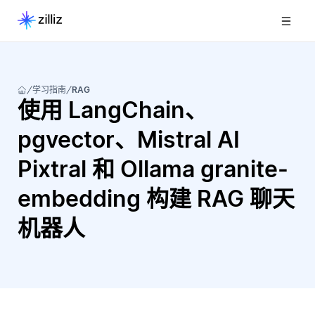
学习指南
RAG
使用 LangChain、
pgvector、Mistral AI
Pixtral 和 Ollama granite-
embedding 构建 RAG 聊天
机器人