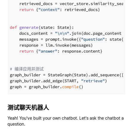
    retrieved_docs = vector_store.similarity_search
return
 {
"context"
: retrieved_docs}

def
generate
(
state: State
):

    docs_content = 
"\n\n"
.join(doc.page_content 
for
    messages = prompt.invoke({
"question"
: state[
"qu
    response = llm.invoke(messages)

return
 {
"answer"
: response.content}

# 编译应用并测试
graph_builder = StateGraph(State).add_sequence([retr
graph_builder.add_edge(START, 
"retrieve"
)

graph = graph_builder.
compile
测试聊天机器人
Yeah! You've built your own chatbot. Let's ask the chatbot a
question.