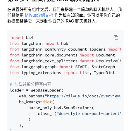
在设置好所有组件之后，我们来搭建一个简单的聊天机器人。我
们将使用
Milvus介绍文档
作为私有知识库。你可以用你自己的
数据集替换它，来定制你自己的 RAG 聊天机器人。
import
from
 langchain 
import
from
 langchain_community.document_loaders 
import
from
 langchain_core.documents 
import
from
 langchain_text_splitters 
import
from
 langgraph.graph 
import
from
 typing_extensions 
import
List
, TypedDict

# 加载并拆分博客内容
loader = WebBaseLoader(

    web_paths=(
"https://milvus.io/docs/overview.md"
,
    bs_kwargs=
dict
(

        parse_only=bs4.SoupStrainer(

            class_=(
"doc-style doc-post-content"
)

        )

    ),
