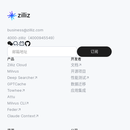
business@zilliz.com
4000-zilliz（4000945549）
订阅
产品
开发者
Zilliz Cloud
文档
Milvus
开源项目
Deep Searcher
性能测试
GPTCache
数据迁移
Towhee
应用集成
Attu
Milvus CLI
Feder
Claude Context