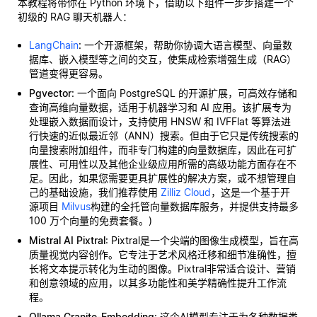
本教程将带你在 Python 环境下，借助以下组件一步步搭建一个
初级的 RAG 聊天机器人：
LangChain
: 一个开源框架，帮助你协调大语言模型、向量数
据库、嵌入模型等之间的交互，使集成检索增强生成（RAG）
管道变得更容易。
Pgvector
: 一个面向 PostgreSQL 的开源扩展，可高效存储和
查询高维向量数据，适用于机器学习和 AI 应用。该扩展专为
处理嵌入数据而设计，支持使用 HNSW 和 IVFFlat 等算法进
行快速的近似最近邻（ANN）搜索。但由于它只是传统搜索的
向量搜索附加组件，而非专门构建的向量数据库，因此在可扩
展性、可用性以及其他企业级应用所需的高级功能方面存在不
足。因此，如果您需要更具扩展性的解决方案，或不想管理自
己的基础设施，我们推荐使用
Zilliz Cloud
，这是一个基于开
源项目
Milvus
构建的全托管向量数据库服务，并提供支持最多
100 万个向量的免费套餐。)
Mistral AI Pixtral
: Pixtral是一个尖端的图像生成模型，旨在高
质量视觉内容创作。它专注于艺术风格迁移和细节准确性，擅
长将文本提示转化为生动的图像。Pixtral非常适合设计、营销
和创意领域的应用，以其多功能性和美学精确性提升工作流
程。
Ollama Granite-Embedding
: 这个AI模型专注于为各种数据类