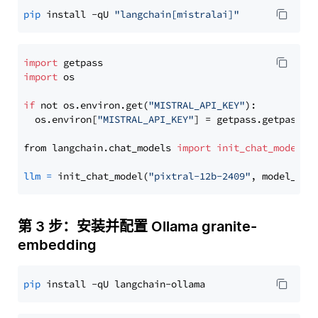
pip
 install -qU 
"langchain[mistralai]"
import
import
 os

if
 not os.environ.get(
"MISTRAL_API_KEY"
):

  os.environ[
"MISTRAL_API_KEY"
] = getpass.getpass(
"
from langchain.chat_models 
import
init_chat_model
llm
=
 init_chat_model(
"pixtral-12b-2409"
, model_pro
第 3 步：安装并配置 Ollama granite-
embedding
pip