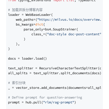
from
 typing_extensions 
import
List
, TypedDict

# 加载并拆分博客内容
loader = WebBaseLoader(

    web_paths=(
"https://milvus.io/docs/overview.md"
,
    bs_kwargs=
dict
(

        parse_only=bs4.SoupStrainer(

            class_=(
"doc-style doc-post-content"
)

        )

    ),

)

docs = loader.load()

text_splitter = RecursiveCharacterTextSplitter(chun
all_splits = text_splitter.split_documents(docs)

# 索引分块
_ = vector_store.add_documents(documents=all_splits)
# Define prompt for question-answering
prompt = hub.pull(
"rlm/rag-prompt"
)
