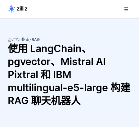
学习指南
RAG
使用 LangChain、
pgvector、Mistral AI
Pixtral 和 IBM
multilingual-e5-large 构建
RAG 聊天机器人