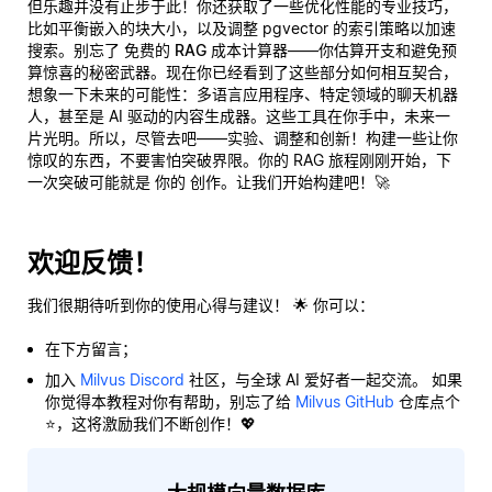
但乐趣并没有止步于此！你还获取了一些优化性能的专业技巧，
比如平衡嵌入的块大小，以及调整 pgvector 的索引策略以加速
搜索。别忘了
免费的 RAG 成本计算器
——你估算开支和避免预
算惊喜的秘密武器。现在你已经看到了这些部分如何相互契合，
想象一下未来的可能性：多语言应用程序、特定领域的聊天机器
人，甚至是 AI 驱动的内容生成器。这些工具在你手中，未来一
片光明。所以，尽管去吧——实验、调整和创新！构建一些让你
惊叹的东西，不要害怕突破界限。你的 RAG 旅程刚刚开始，下
一次突破可能就是
你的
创作。让我们开始构建吧！🚀
欢迎反馈！
我们很期待听到你的使用心得与建议！ 🌟 你可以：
在下方留言；
加入
Milvus Discord
社区，与全球 AI 爱好者一起交流。 如果
你觉得本教程对你有帮助，别忘了给
Milvus GitHub
仓库点个
⭐，这将激励我们不断创作！💖