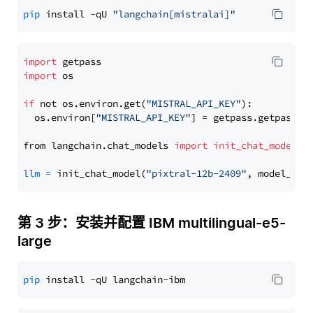
pip
 install -qU 
"langchain[mistralai]"
import
import
 os

if
 not os.environ.get(
"MISTRAL_API_KEY"
):

  os.environ[
"MISTRAL_API_KEY"
] = getpass.getpass(
"
from langchain.chat_models 
import
init_chat_model
llm
=
 init_chat_model(
"pixtral-12b-2409"
, model_pro
第 3 步：安装并配置 IBM multilingual-e5-
large
pip