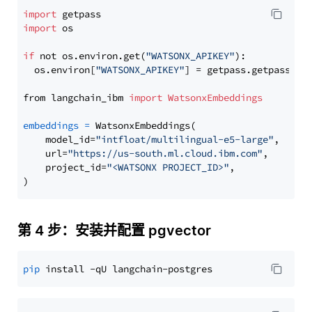
import
import
 os

if
 not os.environ.get(
"WATSONX_APIKEY"
):

  os.environ[
"WATSONX_APIKEY"
] = getpass.getpass(
"E
from langchain_ibm 
import
WatsonxEmbeddings
embeddings
=
 WatsonxEmbeddings(

    model_id=
"intfloat/multilingual-e5-large"
,

    url=
"https://us-south.ml.cloud.ibm.com"
,

    project_id=
"<WATSONX PROJECT_ID>"
,

第 4 步：安装并配置 pgvector
pip