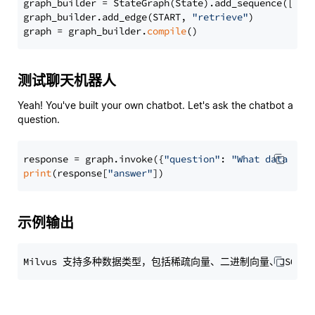
graph_builder = StateGraph(State).add_sequence([retr
graph_builder.add_edge(START, 
"retrieve"
)

graph = graph_builder.
compile
测试聊天机器人
Yeah! You've built your own chatbot. Let's ask the chatbot a
question.
response = graph.invoke({
"question"
: 
"What data typ
print
(response[
"answer"
示例输出