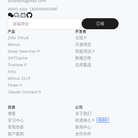
business@zilliz.com
4000-zilliz（4000945549）
订阅
产品
开发者
Zilliz Cloud
文档
Milvus
开源项目
Deep Searcher
性能测试
GPTCache
数据迁移
Towhee
应用集成
Attu
Milvus CLI
Feder
Claude Context
资源
公司
博客
关于我们
学习中心
招贤纳士
热招中
常用场景
新闻中心
客户案例
合作伙伴