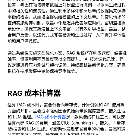
设置，考虑在领域特定数据上对模型进行微调，以提高生成过程
中的相关性和连贯性。通过利用多样化和高质量的数据集来保持
平衡的检索，从而增强提供给模型的上下文质量。为常见请求的
查询实施缓存机制，以最小化延迟并改善响应时间。密切监控提
示设计，确保其简洁且上下文丰富，以有效引导模型。最后，整
合用户反馈，以迭代方式完善检索和生成过程，从而提升整体性
能和用户满意度。
通过系统性实施这些优化方案，RAG 系统将在响应速度、结果准
确率、资源利用率等维度获得全面提升。 AI 技术迭代迅速，建
议定期进行压力测试与架构调优，持续跟踪最新优化方案，确保
系统在技术发展中始终保持竞争优势。
RAG 成本计算器
估算 RAG 成本时，需要分析向量存储、计算资源和 API 使用等
方面的开销。主要成本驱动因素包括向量数据库查询、嵌入生成
和 LLM 推理。
RAG 成本计算器
是一款免费的在线工具，可快速
估算构建 RAG 的费用，涵盖切块（chunking）、嵌入、向量存
储/搜索和 LLM 生成。能帮助你发现节省费用的机会，最高可通
过无服务器方案在向量存储成本上实现 10 倍降本。