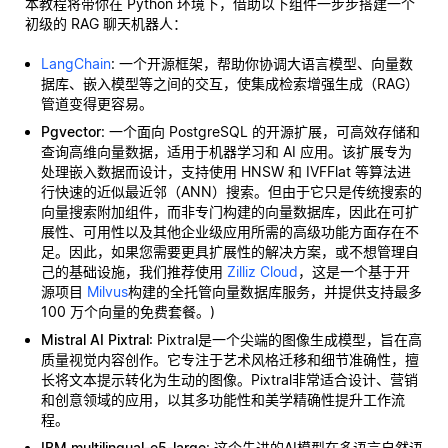
本教程将带你在 Python 环境下，借助以下组件一步步搭建一个
初级的 RAG 聊天机器人：
LangChain
: 一个开源框架，帮助你协调大语言模型、向量数
据库、嵌入模型等之间的交互，使集成检索增强生成（RAG）
管道变得更容易。
Pgvector
: 一个面向 PostgreSQL 的开源扩展，可高效存储和
查询高维向量数据，适用于机器学习和 AI 应用。该扩展专为
处理嵌入数据而设计，支持使用 HNSW 和 IVFFlat 等算法进
行快速的近似最近邻（ANN）搜索。但由于它只是传统搜索的
向量搜索附加组件，而非专门构建的向量数据库，因此在可扩
展性、可用性以及其他企业级应用所需的高级功能方面存在不
足。因此，如果您需要更具扩展性的解决方案，或不想管理自
己的基础设施，我们推荐使用
Zilliz Cloud
，这是一个基于开
源项目
Milvus
构建的全托管向量数据库服务，并提供支持最多
100 万个向量的免费套餐。)
Mistral AI Pixtral
: Pixtral是一个尖端的图像生成模型，旨在高
质量视觉内容创作。它专注于艺术风格迁移和细节准确性，擅
长将文本提示转化为生动的图像。Pixtral非常适合设计、营销
和创意领域的应用，以其多功能性和美学精确性提升工作流
程。
IBM multilingual-e5-large
: 这个先进的AI模型在多语言自然语