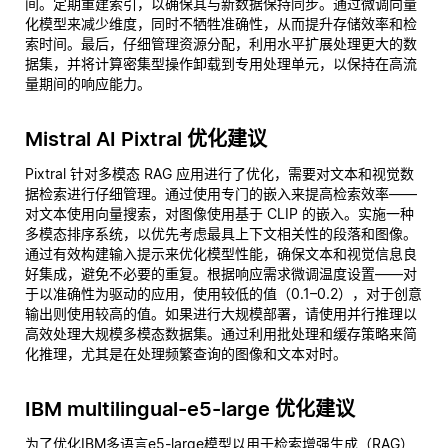
间。定期重建索引，以确保其与新数据保持同步。通过微调向量
化模型来减少维度，同时不牺牲准确性，从而提升存储效率和检
索时间。最后，仔细管理资源分配，利用水平扩展处理更大的数
据集，并将计算密集型操作卸载到专用处理单元，以保持在高流
量期间的响应能力。
Mistral AI Pixtral 优化建议
Pixtral 针对多模态 RAG 应用进行了优化，需要对文本和视觉数
据检索进行仔细管理。通过使用专门的嵌入来提高检索效率——
对文本使用向量搜索，对图像使用基于 CLIP 的嵌入。实施一种
多模态排序系统，以优先考虑最具上下文相关性的段落和图像。
通过有效构建输入提示来优化模型性能，确保文本和视觉信息良
好集成，避免不必要的重复。根据响应需求微调温度设置——对
于以准确性为驱动的应用，使用较低的值（0.1–0.2），对于创意
输出则使用较高的值。如果进行大规模部署，请使用并行推理以
高效处理大规模多模态数据集。通过利用批处理和缓存策略来简
化推理，尤其是在处理频繁查询的图像和文本对时。
IBM multilingual-e5-large 优化建议
为了优化IBM多语言e5-large模型以用于检索增强生成（RAG）