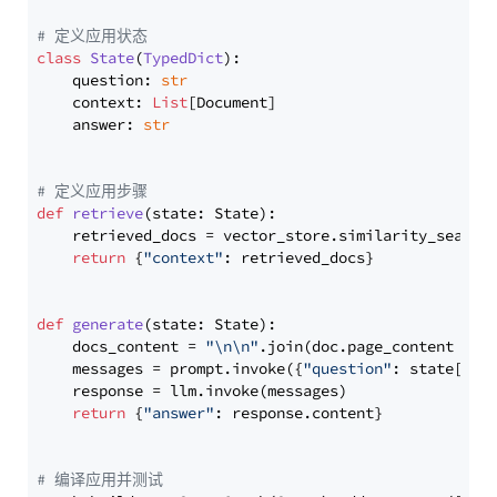
# 定义应用状态
class
State
(
TypedDict
):

    question: 
str
    context: 
List
[Document]

    answer: 
str
# 定义应用步骤
def
retrieve
(
state: State
):

    retrieved_docs = vector_store.similarity_search
return
 {
"context"
: retrieved_docs}

def
generate
(
state: State
):

    docs_content = 
"\n\n"
.join(doc.page_content 
for
    messages = prompt.invoke({
"question"
: state[
"qu
    response = llm.invoke(messages)

return
 {
"answer"
: response.content}

# 编译应用并测试