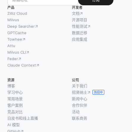
产品
开发者
Zilliz Cloud
文档
Milvus
开源项目
Deep Searcher
性能测试
GPTCache
数据迁移
Towhee
应用集成
Attu
Milvus CLI
Feder
Claude Context
资源
公司
博客
关于我们
学习中心
招贤纳士
热招中
常用场景
新闻中心
客户案例
合作伙伴
竞品对比
活动
白皮书和线上直播
联系商务
AI 模型
GitHub