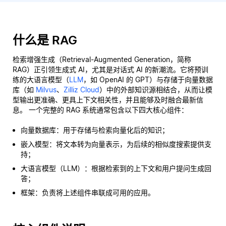
什么是 RAG
检索增强生成（Retrieval-Augmented Generation，简称
RAG）正引领生成式 AI，尤其是对话式 AI 的新潮流。它将预训
练的大语言模型（
LLM
，如 OpenAI 的 GPT）与存储于向量数据
库（如
Milvus
、
Zilliz Cloud
）中的外部知识源相结合，从而让模
型输出更准确、更具上下文相关性，并且能够及时融合最新信
息。 一个完整的 RAG 系统通常包含以下四大核心组件：
向量数据库：用于存储与检索向量化后的知识；
嵌入模型：将文本转为向量表示，为后续的相似度搜索提供支
持；
大语言模型（LLM）：根据检索到的上下文和用户提问生成回
答；
框架：负责将上述组件串联成可用的应用。