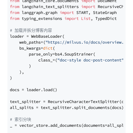
from
 langchain_core.documents 
import
from
 langchain_text_splitters 
import
from
 langgraph.graph 
import
from
 typing_extensions 
import
List
, TypedDict

# 加载并拆分博客内容
loader = WebBaseLoader(

    web_paths=(
"https://milvus.io/docs/overview.md"
,
    bs_kwargs=
dict
(

        parse_only=bs4.SoupStrainer(

            class_=(
"doc-style doc-post-content"
)

        )

    ),

)

docs = loader.load()

text_splitter = RecursiveCharacterTextSplitter(chun
all_splits = text_splitter.split_documents(docs)

# 索引分块
_ = vector_store.add_documents(documents=all_splits)