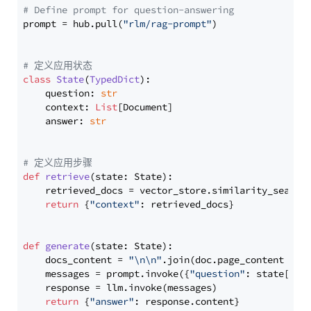
# Define prompt for question-answering
prompt = hub.pull(
"rlm/rag-prompt"
)

# 定义应用状态
class
State
(
TypedDict
):

    question: 
str
    context: 
List
[Document]

    answer: 
str
# 定义应用步骤
def
retrieve
(
state: State
):

    retrieved_docs = vector_store.similarity_search
return
 {
"context"
: retrieved_docs}

def
generate
(
state: State
):

    docs_content = 
"\n\n"
.join(doc.page_content 
for
    messages = prompt.invoke({
"question"
: state[
"qu
    response = llm.invoke(messages)

return
 {
"answer"
: response.content}
