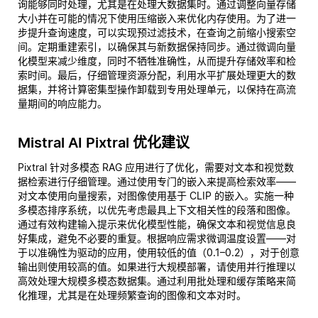
询能够同时处理，尤其是在处理大数据集时。通过调整向量存储
大小并在可能的情况下使用压缩嵌入来优化内存使用。为了进一
步提升查询速度，可以实现预过滤技术，在查询之前缩小搜索空
间。定期重建索引，以确保其与新数据保持同步。通过微调向量
化模型来减少维度，同时不牺牲准确性，从而提升存储效率和检
索时间。最后，仔细管理资源分配，利用水平扩展处理更大的数
据集，并将计算密集型操作卸载到专用处理单元，以保持在高流
量期间的响应能力。
Mistral AI Pixtral 优化建议
Pixtral 针对多模态 RAG 应用进行了优化，需要对文本和视觉数
据检索进行仔细管理。通过使用专门的嵌入来提高检索效率——
对文本使用向量搜索，对图像使用基于 CLIP 的嵌入。实施一种
多模态排序系统，以优先考虑最具上下文相关性的段落和图像。
通过有效构建输入提示来优化模型性能，确保文本和视觉信息良
好集成，避免不必要的重复。根据响应需求微调温度设置——对
于以准确性为驱动的应用，使用较低的值（0.1–0.2），对于创意
输出则使用较高的值。如果进行大规模部署，请使用并行推理以
高效处理大规模多模态数据集。通过利用批处理和缓存策略来简
化推理，尤其是在处理频繁查询的图像和文本对时。