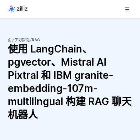
学习指南
RAG
使用 LangChain、
pgvector、Mistral AI
Pixtral 和 IBM granite-
embedding-107m-
multilingual 构建 RAG 聊天
机器人