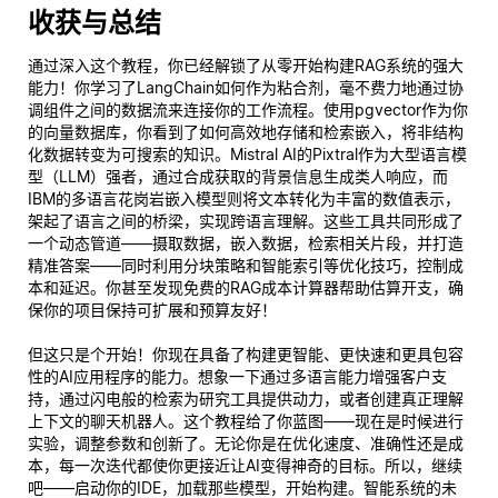
收获与总结
通过深入这个教程，你已经解锁了从零开始构建RAG系统的强大
能力！你学习了LangChain如何作为粘合剂，毫不费力地通过协
调组件之间的数据流来连接你的工作流程。使用pgvector作为你
的向量数据库，你看到了如何高效地存储和检索嵌入，将非结构
化数据转变为可搜索的知识。Mistral AI的Pixtral作为大型语言模
型（LLM）强者，通过合成获取的背景信息生成类人响应，而
IBM的多语言花岗岩嵌入模型则将文本转化为丰富的数值表示，
架起了语言之间的桥梁，实现跨语言理解。这些工具共同形成了
一个动态管道——摄取数据，嵌入数据，检索相关片段，并打造
精准答案——同时利用分块策略和智能索引等优化技巧，控制成
本和延迟。你甚至发现免费的RAG成本计算器帮助估算开支，确
保你的项目保持可扩展和预算友好！
但这只是个开始！你现在具备了构建更智能、更快速和更具包容
性的AI应用程序的能力。想象一下通过多语言能力增强客户支
持，通过闪电般的检索为研究工具提供动力，或者创建真正理解
上下文的聊天机器人。这个教程给了你蓝图——现在是时候进行
实验，调整参数和创新了。无论你是在优化速度、准确性还是成
本，每一次迭代都使你更接近让AI变得神奇的目标。所以，继续
吧——启动你的IDE，加载那些模型，开始构建。智能系统的未