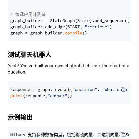
# 编译应用并测试
graph_builder = StateGraph(State).add_sequence([retr
graph_builder.add_edge(START, 
"retrieve"
)

graph = graph_builder.
compile
测试聊天机器人
Yeah! You've built your own chatbot. Let's ask the chatbot a
question.
response = graph.invoke({
"question"
: 
"What data typ
print
(response[
"answer"
示例输出