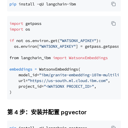
pip
import
import
 os

if
 not os.environ.get(
"WATSONX_APIKEY"
):

  os.environ[
"WATSONX_APIKEY"
] = getpass.getpass(
"E
from langchain_ibm 
import
WatsonxEmbeddings
embeddings
=
 WatsonxEmbeddings(

    model_id=
"ibm/granite-embedding-107m-multilingu
    url=
"https://us-south.ml.cloud.ibm.com"
,

    project_id=
"<WATSONX PROJECT_ID>"
,

第 4 步：安装并配置 pgvector