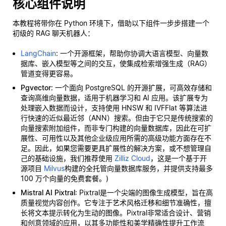
核心组件说明
本教程将带你在 Python 环境下，借助以下组件一步步搭建一个
初级的 RAG 聊天机器人：
LangChain
: 一个开源框架，帮助你协调大语言模型、向量数
据库、嵌入模型等之间的交互，使集成检索增强生成（RAG）
管道变得更容易。
Pgvector
: 一个面向 PostgreSQL 的开源扩展，可高效存储和
查询高维向量数据，适用于机器学习和 AI 应用。该扩展专为
处理嵌入数据而设计，支持使用 HNSW 和 IVFFlat 等算法进
行快速的近似最近邻（ANN）搜索。但由于它只是传统搜索的
向量搜索附加组件，而非专门构建的向量数据库，因此在可扩
展性、可用性以及其他企业级应用所需的高级功能方面存在不
足。因此，如果您需要更具扩展性的解决方案，或不想管理自
己的基础设施，我们推荐使用
Zilliz Cloud
，这是一个基于开
源项目
Milvus
构建的全托管向量数据库服务，并提供支持最多
100 万个向量的免费套餐。)
Mistral AI Pixtral
: Pixtral是一个尖端的图像生成模型，旨在高
质量视觉内容创作。它专注于艺术风格迁移和细节准确性，擅
长将文本提示转化为生动的图像。Pixtral非常适合设计、营销
和创意领域的应用，以其多功能性和美学精确性提升工作流