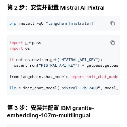
第 2 步：安装并配置 Mistral AI Pixtral
pip
 install -qU 
"langchain[mistralai]"
import
import
 os

if
 not os.environ.get(
"MISTRAL_API_KEY"
):

  os.environ[
"MISTRAL_API_KEY"
] = getpass.getpass(
"
from langchain.chat_models 
import
init_chat_model
llm
=
 init_chat_model(
"pixtral-12b-2409"
, model_pro
第 3 步：安装并配置 IBM granite-
embedding-107m-multilingual