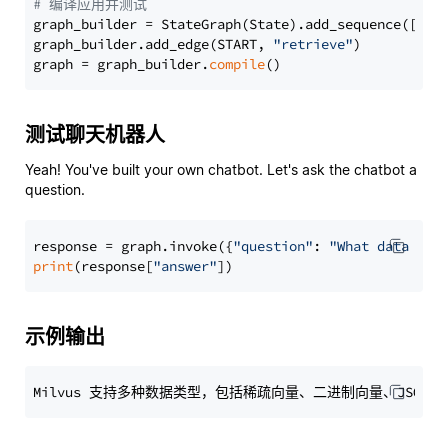
# 编译应用并测试
graph_builder = StateGraph(State).add_sequence([retr
graph_builder.add_edge(START, 
"retrieve"
)

graph = graph_builder.
compile
测试聊天机器人
Yeah! You've built your own chatbot. Let's ask the chatbot a
question.
response = graph.invoke({
"question"
: 
"What data typ
print
(response[
"answer"
示例输出