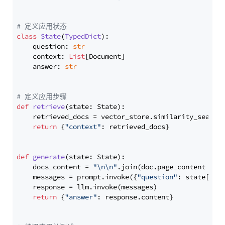
# 定义应用状态
class
State
(
TypedDict
):

    question: 
str
    context: 
List
[Document]

    answer: 
str
# 定义应用步骤
def
retrieve
(
state: State
):

    retrieved_docs = vector_store.similarity_search
return
 {
"context"
: retrieved_docs}

def
generate
(
state: State
):

    docs_content = 
"\n\n"
.join(doc.page_content 
for
    messages = prompt.invoke({
"question"
: state[
"qu
    response = llm.invoke(messages)

return
 {
"answer"
: response.content}
