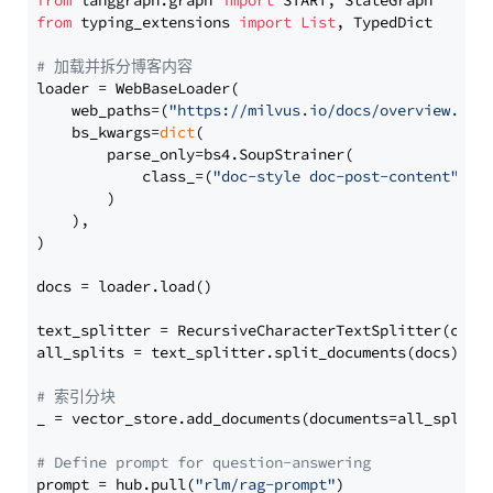
from
 langgraph.graph 
import
from
 typing_extensions 
import
List
, TypedDict

# 加载并拆分博客内容
loader = WebBaseLoader(

    web_paths=(
"https://milvus.io/docs/overview.md"
,
    bs_kwargs=
dict
(

        parse_only=bs4.SoupStrainer(

            class_=(
"doc-style doc-post-content"
)

        )

    ),

)

docs = loader.load()

text_splitter = RecursiveCharacterTextSplitter(chun
all_splits = text_splitter.split_documents(docs)

# 索引分块
_ = vector_store.add_documents(documents=all_splits)
# Define prompt for question-answering
prompt = hub.pull(
"rlm/rag-prompt"
)
