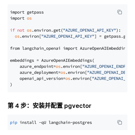
import getpass

import 
os
if
not
os
.environ.get(
"AZURE_OPENAI_API_KEY"
):

os
.environ[
"AZURE_OPENAI_API_KEY"
] = getpass.getp
from langchain_openai import AzureOpenAIEmbeddings

embeddings = AzureOpenAIEmbeddings(

    azure_endpoint=
os
.environ[
"AZURE_OPENAI_ENDPOIN
    azure_deployment=
os
.environ[
"AZURE_OPENAI_DEPLO
    openai_api_version=
os
.environ[
"AZURE_OPENAI_API
第 4 步：安装并配置 pgvector
pip