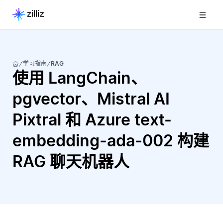
学习指南
RAG
使用 LangChain、
pgvector、Mistral AI
Pixtral 和 Azure text-
embedding-ada-002 构建
RAG 聊天机器人