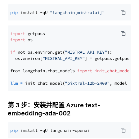
pip
 install -qU 
"langchain[mistralai]"
import
import
 os

if
 not os.environ.get(
"MISTRAL_API_KEY"
):

  os.environ[
"MISTRAL_API_KEY"
] = getpass.getpass(
"
from langchain.chat_models 
import
init_chat_model
llm
=
 init_chat_model(
"pixtral-12b-2409"
, model_pro
第 3 步：安装并配置 Azure text-
embedding-ada-002
pip