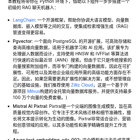
本教程将带你在 Python 环境下，借助以下组件一步步搭建一个
初级的 RAG 聊天机器人：
LangChain
: 一个开源框架，帮助你协调大语言模型、向量数
据库、嵌入模型等之间的交互，使集成检索增强生成（RAG）
管道变得更容易。
Pgvector
: 一个面向 PostgreSQL 的开源扩展，可高效存储和
查询高维向量数据，适用于机器学习和 AI 应用。该扩展专为
处理嵌入数据而设计，支持使用 HNSW 和 IVFFlat 等算法进
行快速的近似最近邻（ANN）搜索。但由于它只是传统搜索的
向量搜索附加组件，而非专门构建的向量数据库，因此在可扩
展性、可用性以及其他企业级应用所需的高级功能方面存在不
足。因此，如果您需要更具扩展性的解决方案，或不想管理自
己的基础设施，我们推荐使用
Zilliz Cloud
，这是一个基于开
源项目
Milvus
构建的全托管向量数据库服务，并提供支持最多
100 万个向量的免费套餐。)
Mistral AI Pixtral
: Pixtral是一个尖端的图像生成模型，旨在高
质量视觉内容创作。它专注于艺术风格迁移和细节准确性，擅
长将文本提示转化为生动的图像。Pixtral非常适合设计、营销
和创意领域的应用，以其多功能性和美学精确性提升工作流
程。
Azure text-embedding-ada-002
: 这个模型专注于生成高质