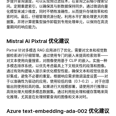
步提升查询速度，可以实现预过滤技术，在查询之前缩小搜索空
间。定期重建索引，以确保其与新数据保持同步。通过微调向量
化模型来减少维度，同时不牺牲准确性，从而提升存储效率和检
索时间。最后，仔细管理资源分配，利用水平扩展处理更大的数
据集，并将计算密集型操作卸载到专用处理单元，以保持在高流
量期间的响应能力。
Mistral AI Pixtral 优化建议
Pixtral 针对多模态 RAG 应用进行了优化，需要对文本和视觉数
据检索进行仔细管理。通过使用专门的嵌入来提高检索效率——
对文本使用向量搜索，对图像使用基于 CLIP 的嵌入。实施一种
多模态排序系统，以优先考虑最具上下文相关性的段落和图像。
通过有效构建输入提示来优化模型性能，确保文本和视觉信息良
好集成，避免不必要的重复。根据响应需求微调温度设置——对
于以准确性为驱动的应用，使用较低的值（0.1–0.2），对于创意
输出则使用较高的值。如果进行大规模部署，请使用并行推理以
高效处理大规模多模态数据集。通过利用批处理和缓存策略来简
化推理，尤其是在处理频繁查询的图像和文本对时。
Azure text-embedding-ada-002 优化建议