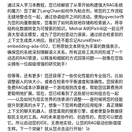
通过深入学习本教程，您已经解锁了从零开始构建强大RAG系统
的魔力！您了解了LangChain如何作为粘合剂，将您的工作流程
无缝地整合在一起，通过协调组件之间的流动。使用pgvector作
为您的向量数据库，您看到了如何高效地存储和检索嵌入，将非
结构化数据转变为可搜索的知识。Mistral AI的Pixtrāl这一前沿开
源大型语言模型，成为了您的创意动力源泉，通过综合检索到的
上下文生成类人响应。我们还不能忘记Azure的text-
embedding-ada-002，它将原始文本转化为丰富的数值表示，
确保您的系统深刻理解语义关系。所有这些工具共同形成了一个
动态的RAG管道，以精准和细腻的方式回答问题——就像在您指
尖拥有一位超级增强的研究助手！
但等等，还有更多！您还获得了一些优化性能的专业技巧，比如
调整嵌入的块大小，或者在检索中平衡速度和准确性。您探索的
免费RAG成本计算器是一个游戏规则改变者，帮助您估算费用并
更聪明地扩展。现在，您已经看到了这些部分如何组合在一起
——以及如何为现实世界的场景进行调整——是时候将您的技能
提升到更高的水平了。想象一下您将构建的应用程序：
真正
理解
上下文的聊天机器人、感觉直观的搜索引擎，或者使复杂数据获
取民主化的工具。AI的未来是协作的、创造性的，而您可以塑造
它。所以启动您的IDE，无畏地实验，让您的RAG驱动创新熠熠
生辉。下一个突破？就从您点击运行开始！🚀