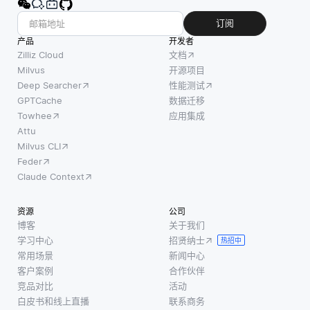
订阅
产品
开发者
Zilliz Cloud
文档
Milvus
开源项目
Deep Searcher
性能测试
GPTCache
数据迁移
Towhee
应用集成
Attu
Milvus CLI
Feder
Claude Context
资源
公司
博客
关于我们
学习中心
招贤纳士
热招中
常用场景
新闻中心
客户案例
合作伙伴
竞品对比
活动
白皮书和线上直播
联系商务