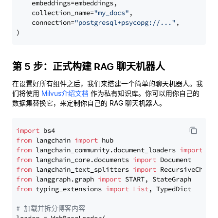
    embeddings=embeddings,

    collection_name=
"my_docs"
,

    connection=
"postgresql+psycopg://..."
,

第 5 步：正式构建 RAG 聊天机器人
在设置好所有组件之后，我们来搭建一个简单的聊天机器人。我
们将使用
Milvus介绍文档
作为私有知识库。你可以用你自己的
数据集替换它，来定制你自己的 RAG 聊天机器人。
import
from
 langchain 
import
from
 langchain_community.document_loaders 
import
from
 langchain_core.documents 
import
from
 langchain_text_splitters 
import
from
 langgraph.graph 
import
from
 typing_extensions 
import
List
, TypedDict

# 加载并拆分博客内容