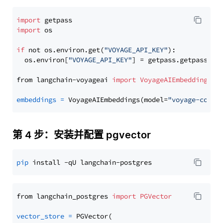
import
import
 os

if
 not os.environ.get(
"VOYAGE_API_KEY"
):

  os.environ[
"VOYAGE_API_KEY"
] = getpass.getpass(
"E
from langchain-voyageai 
import
VoyageAIEmbeddings
embeddings
=
 VoyageAIEmbeddings(model=
"voyage-code-
第 4 步：安装并配置 pgvector
pip
from langchain_postgres 
import
PGVector
vector_store
=
 PGVector(
