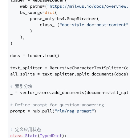
loader = WebBaseLoader(

    web_paths=(
"https://milvus.io/docs/overview.md"
,
    bs_kwargs=
dict
(

        parse_only=bs4.SoupStrainer(

            class_=(
"doc-style doc-post-content"
)

        )

    ),

)

docs = loader.load()

text_splitter = RecursiveCharacterTextSplitter(chun
all_splits = text_splitter.split_documents(docs)

# 索引分块
_ = vector_store.add_documents(documents=all_splits)
# Define prompt for question-answering
prompt = hub.pull(
"rlm/rag-prompt"
)

# 定义应用状态
class
State
(
TypedDict
):
