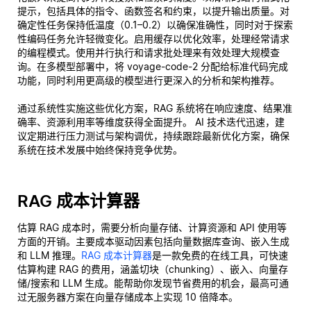
提示，包括具体的指令、函数签名和约束，以提升输出质量。对
确定性任务保持低温度（0.1–0.2）以确保准确性，同时对于探索
性编码任务允许轻微变化。启用缓存以优化效率，处理经常请求
的编程模式。使用并行执行和请求批处理来有效处理大规模查
询。在多模型部署中，将 voyage-code-2 分配给标准代码完成
功能，同时利用更高级的模型进行更深入的分析和架构推荐。
通过系统性实施这些优化方案，RAG 系统将在响应速度、结果准
确率、资源利用率等维度获得全面提升。 AI 技术迭代迅速，建
议定期进行压力测试与架构调优，持续跟踪最新优化方案，确保
系统在技术发展中始终保持竞争优势。
RAG 成本计算器
估算 RAG 成本时，需要分析向量存储、计算资源和 API 使用等
方面的开销。主要成本驱动因素包括向量数据库查询、嵌入生成
和 LLM 推理。
RAG 成本计算器
是一款免费的在线工具，可快速
估算构建 RAG 的费用，涵盖切块（chunking）、嵌入、向量存
储/搜索和 LLM 生成。能帮助你发现节省费用的机会，最高可通
过无服务器方案在向量存储成本上实现 10 倍降本。