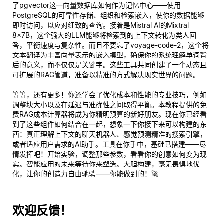
了pgvector这一向量数据库如何作为记忆中心——使用
PostgreSQL的可靠性存储、组织和检索嵌入，使你的数据能够
即时访问，以应对细致的查询。接着是Mistral AI的Mixtral
8x7B，这个强大的LLM能够将检索到的上下文转化为类人回
答，平衡速度与复杂性。而且不要忘了voyage-code-2，这个将
文本翻译为丰富向量表示的嵌入模型，确保你的系统理解单词背
后的
意义
，而不仅仅是关键字。这些工具共同创建了一个动态且
可扩展的RAG管道，准备以精准的方式解决现实世界的问题。
等等，还有更多！你还学会了优化成本和性能的专业技巧，例如
调整块大小以及在延迟与准确性之间取得平衡。本教程提供的免
费RAG成本计算器将成为你精明预算的新好朋友。现在你已经看
到了这些组件如何结合在一起，想象一下你接下来可以构建的东
西：真正理解上下文的聊天机器人、感觉预测精准的搜索引擎，
或者适应用户需求的AI助手。工具在你手中，基础已搭建——尽
情发挥吧！开始实验，调整那些参数，看看你的创意如何变为现
实。智能应用的未来等待你来塑造。大胆构建，毫无畏惧地优
化，让你的创造力自由驰骋——你能做到的！🚀
欢迎反馈！