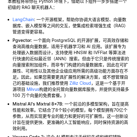
本教程将带你在 Python 环境下，借助以下组件一步步搭建一个
初级的 RAG 聊天机器人：
LangChain
: 一个开源框架，帮助你协调大语言模型、向量数
据库、嵌入模型等之间的交互，使集成检索增强生成（RAG）
管道变得更容易。
Pgvector
: 一个面向 PostgreSQL 的开源扩展，可高效存储和
查询高维向量数据，适用于机器学习和 AI 应用。该扩展专为
处理嵌入数据而设计，支持使用 HNSW 和 IVFFlat 等算法进
行快速的近似最近邻（ANN）搜索。但由于它只是传统搜索的
向量搜索附加组件，而非专门构建的向量数据库，因此在可扩
展性、可用性以及其他企业级应用所需的高级功能方面存在不
足。因此，如果您需要更具扩展性的解决方案，或不想管理自
己的基础设施，我们推荐使用
Zilliz Cloud
，这是一个基于开
源项目
Milvus
构建的全托管向量数据库服务，并提供支持最多
100 万个向量的免费套餐。)
Mistral AI's Mixtral 8x7B
: 一个前沿的多模型架构，旨在提高
性能和效率。它结合了8个较小的模型，每个模型拥有70亿个
参数，从而实现更专业的能力和更好的可扩展性。这一创新设
计旨在提供更快、更准确的人工智能响应，同时保持资源的高
效利用。
Voyage Code 2
: 这个 AI 模型专注于代码生成和编程辅助，