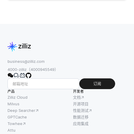
business@zilliz.com
4000-zilliz（4000945549）
订阅
产品
开发者
Zilliz Cloud
文档
Milvus
开源项目
Deep Searcher
性能测试
GPTCache
数据迁移
Towhee
应用集成
Attu