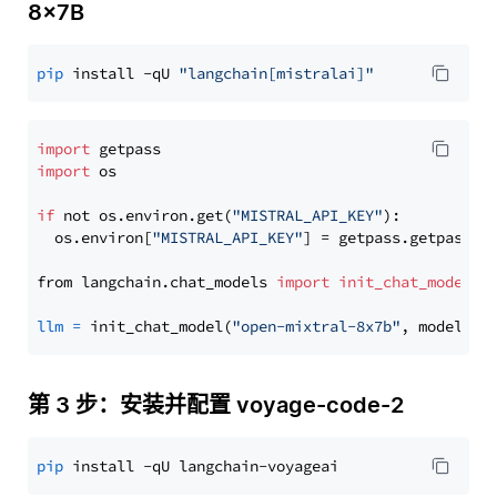
8x7B
pip
 install -qU 
"langchain[mistralai]"
import
import
 os

if
 not os.environ.get(
"MISTRAL_API_KEY"
):

  os.environ[
"MISTRAL_API_KEY"
] = getpass.getpass(
"
from langchain.chat_models 
import
init_chat_model
llm
=
 init_chat_model(
"open-mixtral-8x7b"
, model_pr
第 3 步：安装并配置 voyage-code-2
pip