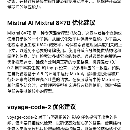
据集，并将计算密集型操作卸载到专用处理单元，以保持在高流
量期间的响应能力。
Mistral AI Mixtral 8x7B 优化建议
Mixtral 8x7B 是一种专家混合模型 (MoE)，这意味着每个查询仅
使用其参数的一个子集，从而优化效率并保持高性能。为了最大
化检索增强生成 (RAG) 的效率，确保检索管道返回高度相关的上
下文，以避免不必要的令牌使用。使用自适应分块提供结构化和
简明的信息，防止检索过多或冗余的数据。通过调整路由策略来
优化推理速度，确保有效利用正确的专家路径。微调温度 (0.1–
0.3 用于事实任务) 和 top-p 设置，以保持响应的一致性。如果
在自托管或基于 API 的环境中运行 Mixtral，请利用批处理和并
行处理来高效处理高吞吐量的请求。在多层系统中将 Mixtral 与
其他模型结合时，对推理密集型查询进行选择性使用，同时将简
单任务委派给较小的模型。
voyage-code-2 优化建议
voyage-code-2 对于与代码相关的 RAG 任务提供了出色的性
能，但需要仔细优化检索，以确保高效和准确的结果。使用结构
化嵌入来提高代码片段搜索和检索的精度。以清晰的结构格式化