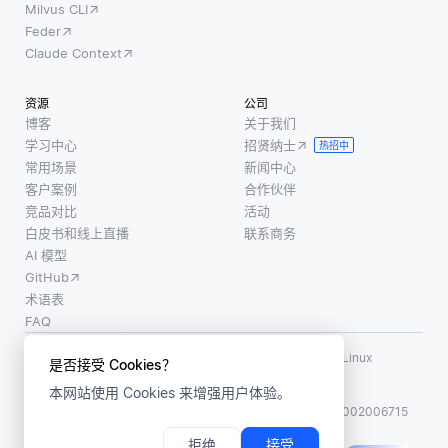
Milvus CLI
Feder
Claude Context
资源
公司
博客
关于我们
学习中心
招贤纳士
热招中
常用场景
新闻中心
客户案例
合作伙伴
竞品对比
活动
白皮书和线上直播
联系商务
AI 模型
GitHub
术语表
FAQ
使用条款
·
个人信息保护政策
·
数据安全政策
LF AI、LF AI & Data、Milvus，以及相关的开源项目名称为 Linux
是否接受 Cookies？
Foundation 所有商标
本网站使用 Cookies 来增强用户体验。
版权所有 ©2026 上海赜睿信息科技有限公司保留所有权利
ICP 备案:
沪ICP备2023014543号-1
沪公网安备31011002006715
拒绝
接受