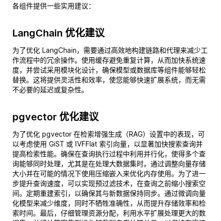
各组件提供一些实用建议：
LangChain 优化建议
为了优化 LangChain，需要通过高效地构建链路和代理来减少工
作流程中的冗余操作。使用缓存避免重复计算，从而加快系统速
度，并尝试采用模块化设计，确保模型或数据库等组件能够轻松
替换。这将提供灵活性和效率，使您能够快速扩展系统，而无需
不必要的延迟或复杂性。
pgvector 优化建议
为了优化 pgvector 在检索增强生成（RAG）设置中的表现，可
以考虑使用 GiST 或 IVFFlat 索引向量，以显著加快搜索查询并
提高检索性能。确保在查询执行过程中利用并行化，使得多个查
询能够同时处理，尤其是在处理大数据集时。通过调整向量存储
大小并在可能的情况下使用压缩嵌入来优化内存使用。为了进一
步提升查询速度，可以实现预过滤技术，在查询之前缩小搜索空
间。定期重建索引，以确保其与新数据保持同步。通过微调向量
化模型来减少维度，同时不牺牲准确性，从而提升存储效率和检
索时间。最后，仔细管理资源分配，利用水平扩展处理更大的数