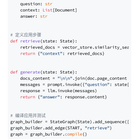
    question: 
str
    context: 
List
[Document]

    answer: 
str
# 定义应用步骤
def
retrieve
(
state: State
):

    retrieved_docs = vector_store.similarity_search
return
 {
"context"
: retrieved_docs}

def
generate
(
state: State
):

    docs_content = 
"\n\n"
.join(doc.page_content 
for
    messages = prompt.invoke({
"question"
: state[
"qu
    response = llm.invoke(messages)

return
 {
"answer"
: response.content}

# 编译应用并测试
graph_builder = StateGraph(State).add_sequence([retr
graph_builder.add_edge(START, 
"retrieve"
)

graph = graph_builder.
compile