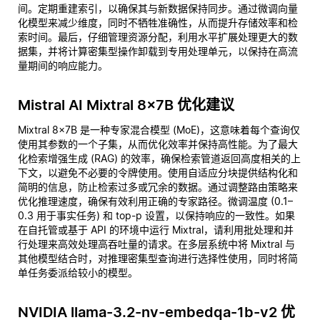
间。定期重建索引，以确保其与新数据保持同步。通过微调向量
化模型来减少维度，同时不牺牲准确性，从而提升存储效率和检
索时间。最后，仔细管理资源分配，利用水平扩展处理更大的数
据集，并将计算密集型操作卸载到专用处理单元，以保持在高流
量期间的响应能力。
Mistral AI Mixtral 8x7B 优化建议
Mixtral 8x7B 是一种专家混合模型 (MoE)，这意味着每个查询仅
使用其参数的一个子集，从而优化效率并保持高性能。为了最大
化检索增强生成 (RAG) 的效率，确保检索管道返回高度相关的上
下文，以避免不必要的令牌使用。使用自适应分块提供结构化和
简明的信息，防止检索过多或冗余的数据。通过调整路由策略来
优化推理速度，确保有效利用正确的专家路径。微调温度 (0.1–
0.3 用于事实任务) 和 top-p 设置，以保持响应的一致性。如果
在自托管或基于 API 的环境中运行 Mixtral，请利用批处理和并
行处理来高效处理高吞吐量的请求。在多层系统中将 Mixtral 与
其他模型结合时，对推理密集型查询进行选择性使用，同时将简
单任务委派给较小的模型。
NVIDIA llama-3.2-nv-embedqa-1b-v2 优