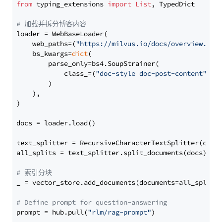
from
 typing_extensions 
import
List
, TypedDict

# 加载并拆分博客内容
loader = WebBaseLoader(

    web_paths=(
"https://milvus.io/docs/overview.md"
,
    bs_kwargs=
dict
(

        parse_only=bs4.SoupStrainer(

            class_=(
"doc-style doc-post-content"
)

        )

    ),

)

docs = loader.load()

text_splitter = RecursiveCharacterTextSplitter(chun
all_splits = text_splitter.split_documents(docs)

# 索引分块
_ = vector_store.add_documents(documents=all_splits)
# Define prompt for question-answering
prompt = hub.pull(
"rlm/rag-prompt"
)
