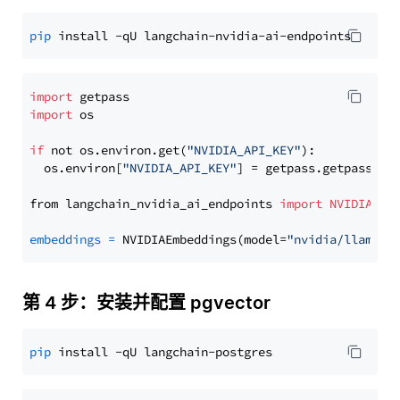
pip
import
import
 os

if
 not os.environ.get(
"NVIDIA_API_KEY"
):

  os.environ[
"NVIDIA_API_KEY"
] = getpass.getpass(
"E
from langchain_nvidia_ai_endpoints 
import
NVIDIAEmb
embeddings
=
 NVIDIAEmbeddings(model=
"nvidia/llama-3
第 4 步：安装并配置 pgvector
pip