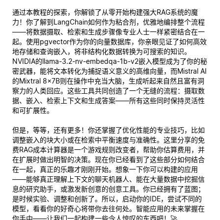
通过本教程的探索，你解锁了从零开始构建强大RAG系统的魔
力！你了解到LangChain如何作为粘合剂，优雅地编排整个流程
——将数据摄取、检索和生成步骤像专业人士一样紧密结合在一
起。使用pgvector作为你的向量数据库，你亲眼见证了如何高效
地存储和查询嵌入，将非结构化数据转换为可搜索的知识。
NVIDIA的llama-3.2-nv-embedqa-1b-v2嵌入模型成为了你的秘
密武器，能将文本转化为捕捉语义意义的高维向量，而Mistral AI
的Mixtral 8x7B则在操作中充当大脑，生成听起来自然且富有洞
察力的人类回应。这些工具共同创造了一个无缝的流程：摄取数
据、嵌入、检索上下文和生成答案——所有这些同时保持灵活性
和可扩展性。
但是，等等，还有更多！你还掌握了优化性能的专业技巧，比如
调整嵌入的块大小或在检索中平衡速度与准确性。这里分享的免
费RAG成本计算器是一个游戏规则改变者，帮助你估算费用，并
在扩展时做出明智的决策。现在你已经看到了这些部分如何结合
在一起，真正的乐趣才刚刚开始。想象一下你可以构建的应用
——能够
真正
理解上下文的聊天机器人、能在大量数据中挖掘信
息的研究助手，或激发新创意的创意工具。你已经拥有了蓝图；
是时候实验、调整和创新了。所以，启动你的IDE，尝试不同的
模型，看看你的好奇心将带你去往何处。智能应用的未来掌握在
你手中——让我们一起构建一些令人惊叹的东西吧！🚀