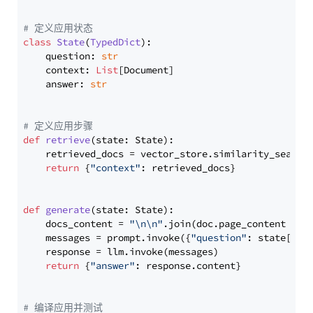
# 定义应用状态
class
State
(
TypedDict
):

    question: 
str
    context: 
List
[Document]

    answer: 
str
# 定义应用步骤
def
retrieve
(
state: State
):

    retrieved_docs = vector_store.similarity_search
return
 {
"context"
: retrieved_docs}

def
generate
(
state: State
):

    docs_content = 
"\n\n"
.join(doc.page_content 
for
    messages = prompt.invoke({
"question"
: state[
"qu
    response = llm.invoke(messages)

return
 {
"answer"
: response.content}

# 编译应用并测试