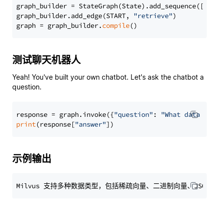
graph_builder = StateGraph(State).add_sequence([retr
graph_builder.add_edge(START, 
"retrieve"
)

graph = graph_builder.
compile
测试聊天机器人
Yeah! You've built your own chatbot. Let's ask the chatbot a
question.
response = graph.invoke({
"question"
: 
"What data typ
print
(response[
"answer"
示例输出