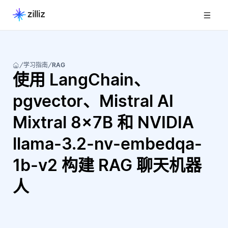
学习指南
RAG
使用 LangChain、
pgvector、Mistral AI
Mixtral 8x7B 和 NVIDIA
llama-3.2-nv-embedqa-
1b-v2 构建 RAG 聊天机器
人