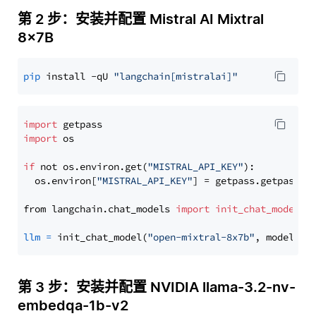
第 2 步：安装并配置 Mistral AI Mixtral
8x7B
pip
 install -qU 
"langchain[mistralai]"
import
import
 os

if
 not os.environ.get(
"MISTRAL_API_KEY"
):

  os.environ[
"MISTRAL_API_KEY"
] = getpass.getpass(
"
from langchain.chat_models 
import
init_chat_model
llm
=
 init_chat_model(
"open-mixtral-8x7b"
, model_pr
第 3 步：安装并配置 NVIDIA llama-3.2-nv-
embedqa-1b-v2