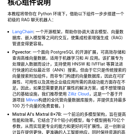
核心组件说明
本教程将带你在 Python 环境下，借助以下组件一步步搭建一个
初级的 RAG 聊天机器人：
LangChain
: 一个开源框架，帮助你协调大语言模型、向量数
据库、嵌入模型等之间的交互，使集成检索增强生成（RAG）
管道变得更容易。
Pgvector
: 一个面向 PostgreSQL 的开源扩展，可高效存储和
查询高维向量数据，适用于机器学习和 AI 应用。该扩展专为
处理嵌入数据而设计，支持使用 HNSW 和 IVFFlat 等算法进
行快速的近似最近邻（ANN）搜索。但由于它只是传统搜索的
向量搜索附加组件，而非专门构建的向量数据库，因此在可扩
展性、可用性以及其他企业级应用所需的高级功能方面存在不
足。因此，如果您需要更具扩展性的解决方案，或不想管理自
己的基础设施，我们推荐使用
Zilliz Cloud
，这是一个基于开
源项目
Milvus
构建的全托管向量数据库服务，并提供支持最多
100 万个向量的免费套餐。)
Mistral AI's Mixtral 8x7B
: 一个前沿的多模型架构，旨在提高
性能和效率。它结合了8个较小的模型，每个模型拥有70亿个
参数，从而实现更专业的能力和更好的可扩展性。这一创新设
计旨在提供更快、更准确的人工智能响应，同时保持资源的高