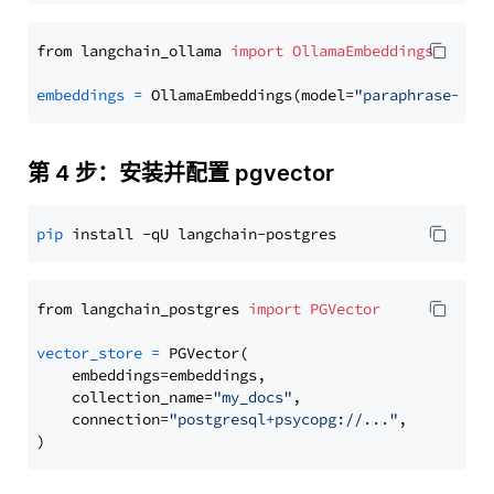
from langchain_ollama 
import
OllamaEmbeddings
embeddings
=
 OllamaEmbeddings(model=
"paraphrase-mul
第 4 步：安装并配置 pgvector
pip
from langchain_postgres 
import
PGVector
vector_store
=
 PGVector(

    embeddings=embeddings,

    collection_name=
"my_docs"
,

    connection=
"postgresql+psycopg://..."
,
