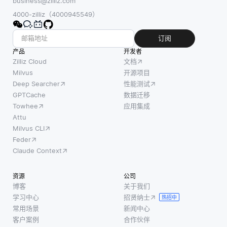
business@zilliz.com
4000-zilliz（4000945549）
订阅
产品
开发者
Zilliz Cloud
文档
Milvus
开源项目
Deep Searcher
性能测试
GPTCache
数据迁移
Towhee
应用集成
Attu
Milvus CLI
Feder
Claude Context
资源
公司
博客
关于我们
学习中心
招贤纳士
热招中
常用场景
新闻中心
客户案例
合作伙伴