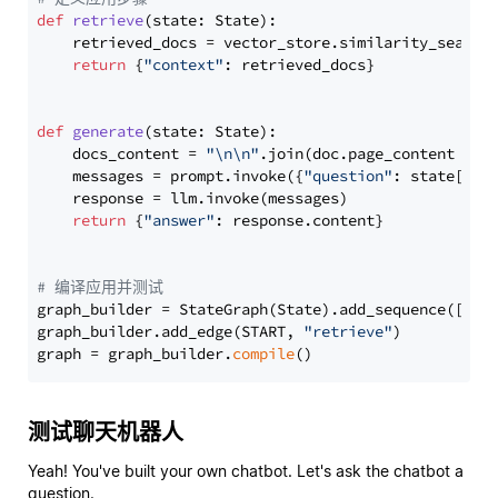
def
retrieve
(
state: State
):

    retrieved_docs = vector_store.similarity_search
return
 {
"context"
: retrieved_docs}

def
generate
(
state: State
):

    docs_content = 
"\n\n"
.join(doc.page_content 
for
    messages = prompt.invoke({
"question"
: state[
"qu
    response = llm.invoke(messages)

return
 {
"answer"
: response.content}

# 编译应用并测试
graph_builder = StateGraph(State).add_sequence([retr
graph_builder.add_edge(START, 
"retrieve"
)

graph = graph_builder.
compile
测试聊天机器人
Yeah! You've built your own chatbot. Let's ask the chatbot a
question.