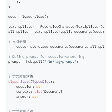
    ),

)

docs = loader.load()

text_splitter = RecursiveCharacterTextSplitter(chun
all_splits = text_splitter.split_documents(docs)

# 索引分块
_ = vector_store.add_documents(documents=all_splits)
# Define prompt for question-answering
prompt = hub.pull(
"rlm/rag-prompt"
)

# 定义应用状态
class
State
(
TypedDict
):

    question: 
str
    context: 
List
[Document]

    answer: 
str
# 定义应用步骤