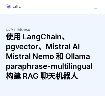
学习指南
RAG
使用 LangChain、
pgvector、Mistral AI
Mistral Nemo 和 Ollama
paraphrase-multilingual
构建 RAG 聊天机器人