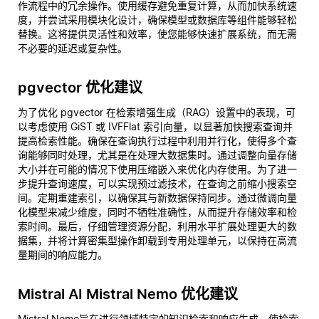
作流程中的冗余操作。使用缓存避免重复计算，从而加快系统速
度，并尝试采用模块化设计，确保模型或数据库等组件能够轻松
替换。这将提供灵活性和效率，使您能够快速扩展系统，而无需
不必要的延迟或复杂性。
pgvector 优化建议
为了优化 pgvector 在检索增强生成（RAG）设置中的表现，可
以考虑使用 GiST 或 IVFFlat 索引向量，以显著加快搜索查询并
提高检索性能。确保在查询执行过程中利用并行化，使得多个查
询能够同时处理，尤其是在处理大数据集时。通过调整向量存储
大小并在可能的情况下使用压缩嵌入来优化内存使用。为了进一
步提升查询速度，可以实现预过滤技术，在查询之前缩小搜索空
间。定期重建索引，以确保其与新数据保持同步。通过微调向量
化模型来减少维度，同时不牺牲准确性，从而提升存储效率和检
索时间。最后，仔细管理资源分配，利用水平扩展处理更大的数
据集，并将计算密集型操作卸载到专用处理单元，以保持在高流
量期间的响应能力。
Mistral AI Mistral Nemo 优化建议
Mistral Nemo旨在进行领域特定的知识检索和响应生成，使检索