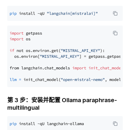
pip
 install -qU 
"langchain[mistralai]"
import
import
 os

if
 not os.environ.get(
"MISTRAL_API_KEY"
):

  os.environ[
"MISTRAL_API_KEY"
] = getpass.getpass(
"
from langchain.chat_models 
import
init_chat_model
llm
=
 init_chat_model(
"open-mistral-nemo"
, model_pr
第 3 步：安装并配置 Ollama paraphrase-
multilingual
pip