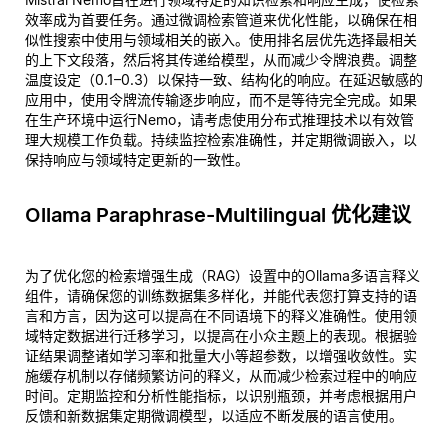
效率成为首要任务。通过微调检索管道来优化性能，以确保在相
似性搜索中使用与领域相关的嵌入。使用排名层优先选择最相关
的上下文段落，然后将其传递给模型，从而减少令牌浪费。调整
温度设定（0.1–0.3）以保持一致、结构化的响应。在延迟敏感的
应用中，使用令牌流传输逐步响应，而不是等待完全完成。如果
在生产环境中运行Nemo，请考虑使用分布式推理技术以有效管
理大规模工作负载。持续监控检索准确性，并定期微调嵌入，以
保持响应与领域特定更新的一致性。
Ollama Paraphrase-Multilingual 优化建议
为了优化您的检索增强生成（RAG）设置中的Ollama多语言释义
组件，请确保您的训练数据集多样化，并能代表您打算支持的语
言和方言，因为这可以提高在不同语境下的释义准确性。使用领
域特定数据进行迁移学习，以提高在小众主题上的表现。根据验
证结果调整诸如学习率和批量大小等超参数，以增强收敛性。实
施缓存机制以存储频繁访问的释义，从而减少检索过程中的响应
时间。定期监控和分析性能指标，以识别瓶颈，并考虑根据用户
反馈和新数据集定期微调模型，以适应不断发展的语言使用。