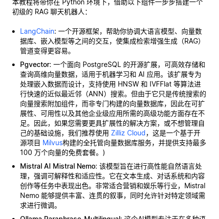
本教程将带你在 Python 环境下，借助以下组件一步步搭建一个
初级的 RAG 聊天机器人：
LangChain
: 一个开源框架，帮助你协调大语言模型、向量数
据库、嵌入模型等之间的交互，使集成检索增强生成（RAG）
管道变得更容易。
Pgvector
: 一个面向 PostgreSQL 的开源扩展，可高效存储和
查询高维向量数据，适用于机器学习和 AI 应用。该扩展专为
处理嵌入数据而设计，支持使用 HNSW 和 IVFFlat 等算法进
行快速的近似最近邻（ANN）搜索。但由于它只是传统搜索的
向量搜索附加组件，而非专门构建的向量数据库，因此在可扩
展性、可用性以及其他企业级应用所需的高级功能方面存在不
足。因此，如果您需要更具扩展性的解决方案，或不想管理自
己的基础设施，我们推荐使用
Zilliz Cloud
，这是一个基于开
源项目
Milvus
构建的全托管向量数据库服务，并提供支持最多
100 万个向量的免费套餐。)
Mistral AI Mistral Nemo
: 该模型旨在进行高性能自然语言处
理，强调可解释性和适应性。它在文本生成、对话系统和内容
创作等任务中表现出色。非常适合营销和娱乐等行业，Mistral
Nemo 能够提供丰富、连贯的叙事，同时允许针对特定领域需
求进行微调。
Ollama Paraphrase-Multilingual
: 这个AI模型专注于在多种语