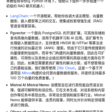
本教程将带你在 Python 环境下，借助以下组件一步步搭建一个
初级的 RAG 聊天机器人：
LangChain
: 一个开源框架，帮助你协调大语言模型、向量数
据库、嵌入模型等之间的交互，使集成检索增强生成（RAG）
管道变得更容易。
Pgvector
: 一个面向 PostgreSQL 的开源扩展，可高效存储和
查询高维向量数据，适用于机器学习和 AI 应用。该扩展专为
处理嵌入数据而设计，支持使用 HNSW 和 IVFFlat 等算法进
行快速的近似最近邻（ANN）搜索。但由于它只是传统搜索的
向量搜索附加组件，而非专门构建的向量数据库，因此在可扩
展性、可用性以及其他企业级应用所需的高级功能方面存在不
足。因此，如果您需要更具扩展性的解决方案，或不想管理自
己的基础设施，我们推荐使用
Zilliz Cloud
，这是一个基于开
源项目
Milvus
构建的全托管向量数据库服务，并提供支持最多
100 万个向量的免费套餐。)
Mistral AI Mistral Nemo
: 该模型旨在进行高性能自然语言处
理，强调可解释性和适应性。它在文本生成、对话系统和内容
创作等任务中表现出色。非常适合营销和娱乐等行业，Mistral
Nemo 能够提供丰富、连贯的叙事，同时允许针对特定领域需
求进行微调。
Ollama all-minilm
: Ollama all-minilm 是一种轻量级的基于变