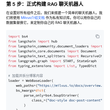
第 5 步：正式构建 RAG 聊天机器人
在设置好所有组件之后，我们来搭建一个简单的聊天机器人。我
们将使用
Milvus介绍文档
作为私有知识库。你可以用你自己的
数据集替换它，来定制你自己的 RAG 聊天机器人。
import
from
 langchain 
import
from
 langchain_community.document_loaders 
import
from
 langchain_core.documents 
import
from
 langchain_text_splitters 
import
from
 langgraph.graph 
import
from
 typing_extensions 
import
List
, TypedDict

# 加载并拆分博客内容
loader = WebBaseLoader(

    web_paths=(
"https://milvus.io/docs/overview.md"
,
    bs_kwargs=
dict
(

        parse_only=bs4.SoupStrainer(

            class_=(
"doc-style doc-post-content"
)

        )
