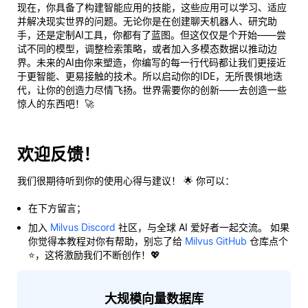
现在，你具备了构建智能应用的技能，这些应用可以
学习
、
适应
并
解决现实世界的问题
。无论你是在创建聊天机器人、研究助
手，还是定制AI工具，你都有了蓝图。但这仅仅是个开始——尝
试不同的模型，调整检索策略，或者加入多模态数据以推动边
界。未来的AI由你来塑造，你编写的每一行代码都让我们更接近
于更智能、更易接触的技术。所以启动你的IDE，无所畏惧地迭
代，让你的创造力尽情飞扬。世界需要你的创新——去创造一些
惊人的东西吧！🚀
欢迎反馈！
我们很期待听到你的使用心得与建议！ 🌟 你可以：
在下方留言；
加入
Milvus Discord
社区，与全球 AI 爱好者一起交流。 如果
你觉得本教程对你有帮助，别忘了给
Milvus GitHub
仓库点个
⭐，这将激励我们不断创作！💖
大规模向量数据库