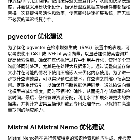
作流程中的冗余操作。使用缓存避免重复计算，从而加快系统速
度，并尝试采用模块化设计，确保模型或数据库等组件能够轻松
替换。这将提供灵活性和效率，使您能够快速扩展系统，而无需
不必要的延迟或复杂性。
pgvector 优化建议
为了优化 pgvector 在检索增强生成（RAG）设置中的表现，可
以考虑使用 GiST 或 IVFFlat 索引向量，以显著加快搜索查询并
提高检索性能。确保在查询执行过程中利用并行化，使得多个查
询能够同时处理，尤其是在处理大数据集时。通过调整向量存储
大小并在可能的情况下使用压缩嵌入来优化内存使用。为了进一
步提升查询速度，可以实现预过滤技术，在查询之前缩小搜索空
间。定期重建索引，以确保其与新数据保持同步。通过微调向量
化模型来减少维度，同时不牺牲准确性，从而提升存储效率和检
索时间。最后，仔细管理资源分配，利用水平扩展处理更大的数
据集，并将计算密集型操作卸载到专用处理单元，以保持在高流
量期间的响应能力。
Mistral AI Mistral Nemo 优化建议
Mistral Nemo旨在进行领域特定的知识检索和响应生成，使检索