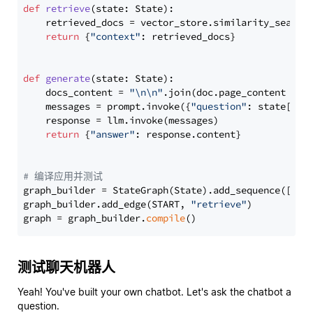
def
retrieve
(
state: State
):

    retrieved_docs = vector_store.similarity_search
return
 {
"context"
: retrieved_docs}

def
generate
(
state: State
):

    docs_content = 
"\n\n"
.join(doc.page_content 
for
    messages = prompt.invoke({
"question"
: state[
"qu
    response = llm.invoke(messages)

return
 {
"answer"
: response.content}

# 编译应用并测试
graph_builder = StateGraph(State).add_sequence([retr
graph_builder.add_edge(START, 
"retrieve"
)

graph = graph_builder.
compile
测试聊天机器人
Yeah! You've built your own chatbot. Let's ask the chatbot a
question.