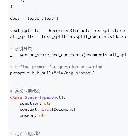
    ),

)

docs = loader.load()

text_splitter = RecursiveCharacterTextSplitter(chun
all_splits = text_splitter.split_documents(docs)

# 索引分块
_ = vector_store.add_documents(documents=all_splits)
# Define prompt for question-answering
prompt = hub.pull(
"rlm/rag-prompt"
)

# 定义应用状态
class
State
(
TypedDict
):

    question: 
str
    context: 
List
[Document]

    answer: 
str
# 定义应用步骤