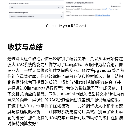
Calculate your RAG cost
收获与总结
通过深入这个教程，你已经解锁了结合尖端工具以从零开始构建
强大RAG系统的能力！你学习了
LangChain
如何作为粘合剂，像
专业人士一样无缝协调组件之间的交互。通过将
pgvector
整合为
你的向量数据库，你已经掌握了高效存储和检索嵌入，将非结构
化数据转化为可搜索的知识。将其与
Mistral AI
的能力结合（并
选择通过
Ollama
本地运行模型）为你的系统赋予了生成深刻、上
下文相关响应的智慧。同时，
all-minilm
嵌入模型将文本转化为有
意义的向量，确保你的RAG管道理解细微差别并提供精准结果。
在这个过程中，你掌握了优化技巧——比如调整块大小和平衡速
度与精确度的权衡——让你的系统更精简且高效。别忘了锦上添
花的部分：那个免费的
RAG成本计算器
可以帮助你的项目在扩展
时保持预算友好！