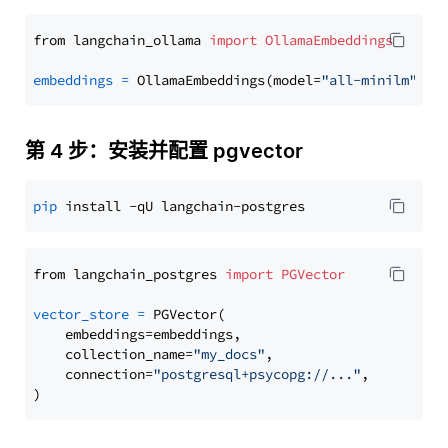
from langchain_ollama 
import
OllamaEmbeddings
embeddings
=
 OllamaEmbeddings(model=
"all-minilm"
第 4 步：安装并配置 pgvector
pip
from langchain_postgres 
import
PGVector
vector_store
=
 PGVector(

    embeddings=embeddings,

    collection_name=
"my_docs"
,

    connection=
"postgresql+psycopg://..."
,
