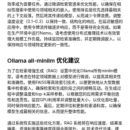
效率成为首要任务。通过微调检索管道来优化性能，以确保在相
似性搜索中使用与领域相关的嵌入。使用排名层优先选择最相关
的上下文段落，然后将其传递给模型，从而减少令牌浪费。调整
温度设定（0.1–0.3）以保持一致、结构化的响应。在延迟敏感的
应用中，使用令牌流传输逐步响应，而不是等待完全完成。如果
在生产环境中运行Nemo，请考虑使用分布式推理技术以有效管
理大规模工作负载。持续监控检索准确性，并定期微调嵌入，以
保持响应与领域特定更新的一致性。
Ollama all-minilm 优化建议
为了在检索增强生成（RAG）设置中优化Ollama所有minilm模
型，请考虑在特定领域数据上对模型进行微调，以提高其相关性
和准确性。使用FAISS等高效索引技术，以便更快地从大型数据
集中检索嵌入，确保检索和生成阶段之间的顺畅互动。在生成过
程中调整温度和top-k采样参数，以根据您的应用需求平衡创造
性和连贯性。监控GPU利用率并调整批量大小，以优化吞吐量，
同时保持响应能力。最后，定期评估和更新检索语料库，以确保
模型生成最相关的信息，从而提升整体性能。
通过系统性实施这些优化方案，RAG 系统将在响应速度、结果准
确率、资源利用率等维度获得全面提升。 AI 技术迭代迅速，建