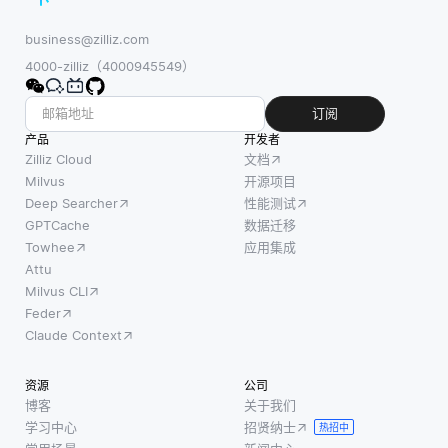
business@zilliz.com
4000-zilliz（4000945549）
订阅
产品
开发者
Zilliz Cloud
文档
Milvus
开源项目
Deep Searcher
性能测试
GPTCache
数据迁移
Towhee
应用集成
Attu
Milvus CLI
Feder
Claude Context
资源
公司
博客
关于我们
学习中心
招贤纳士
热招中