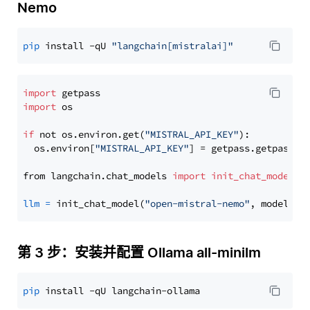
Nemo
pip
 install -qU 
"langchain[mistralai]"
import
import
 os

if
 not os.environ.get(
"MISTRAL_API_KEY"
):

  os.environ[
"MISTRAL_API_KEY"
] = getpass.getpass(
"
from langchain.chat_models 
import
init_chat_model
llm
=
 init_chat_model(
"open-mistral-nemo"
, model_pr
第 3 步：安装并配置 Ollama all-minilm
pip