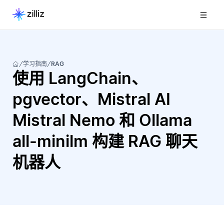
学习指南
RAG
使用 LangChain、
pgvector、Mistral AI
Mistral Nemo 和 Ollama
all-minilm 构建 RAG 聊天
机器人