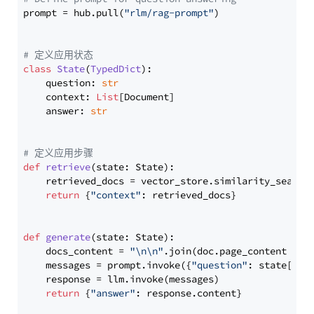
prompt = hub.pull(
"rlm/rag-prompt"
)

# 定义应用状态
class
State
(
TypedDict
):

    question: 
str
    context: 
List
[Document]

    answer: 
str
# 定义应用步骤
def
retrieve
(
state: State
):

    retrieved_docs = vector_store.similarity_search
return
 {
"context"
: retrieved_docs}

def
generate
(
state: State
):

    docs_content = 
"\n\n"
.join(doc.page_content 
for
    messages = prompt.invoke({
"question"
: state[
"qu
    response = llm.invoke(messages)

return
 {
"answer"
: response.content}
