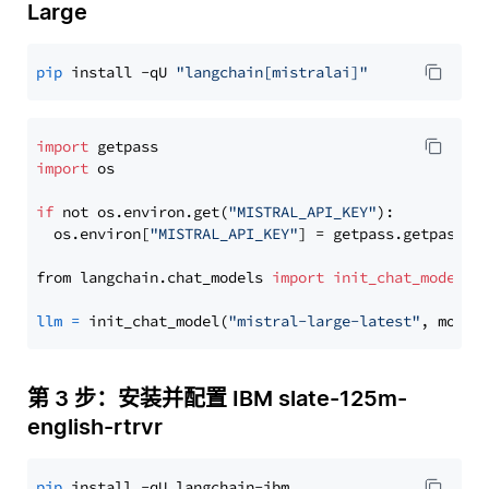
Large
pip
 install -qU 
"langchain[mistralai]"
import
import
 os

if
 not os.environ.get(
"MISTRAL_API_KEY"
):

  os.environ[
"MISTRAL_API_KEY"
] = getpass.getpass(
"
from langchain.chat_models 
import
init_chat_model
llm
=
 init_chat_model(
"mistral-large-latest"
, model
第 3 步：安装并配置 IBM slate-125m-
english-rtrvr
pip