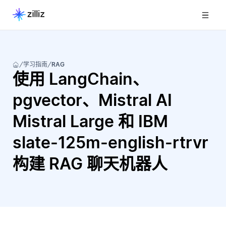
学习指南
RAG
使用 LangChain、
pgvector、Mistral AI
Mistral Large 和 IBM
slate-125m-english-rtrvr
构建 RAG 聊天机器人