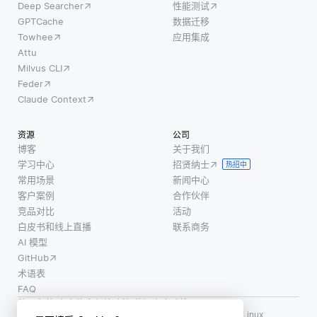
Deep Searcher
性能测试
GPTCache
数据迁移
Towhee
应用集成
Attu
Milvus CLI
Feder
Claude Context
资源
公司
博客
关于我们
学习中心
招贤纳士
热招中
常用场景
新闻中心
客户案例
合作伙伴
竞品对比
活动
白皮书和线上直播
联系商务
AI 模型
GitHub
术语表
FAQ
使用条款
·
个人信息保护政策
·
数据安全政策
LF AI、LF AI & Data、Milvus，以及相关的开源项目名称为 Linux