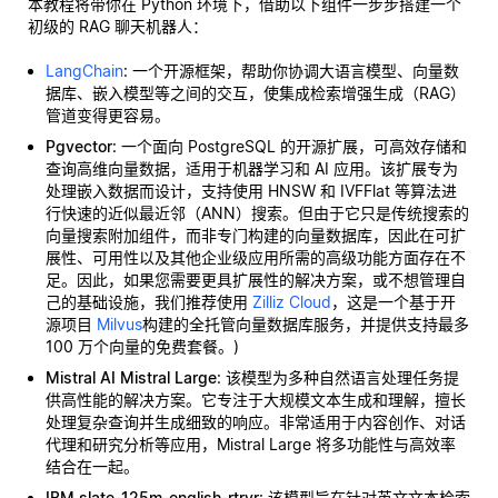
本教程将带你在 Python 环境下，借助以下组件一步步搭建一个
初级的 RAG 聊天机器人：
LangChain
: 一个开源框架，帮助你协调大语言模型、向量数
据库、嵌入模型等之间的交互，使集成检索增强生成（RAG）
管道变得更容易。
Pgvector
: 一个面向 PostgreSQL 的开源扩展，可高效存储和
查询高维向量数据，适用于机器学习和 AI 应用。该扩展专为
处理嵌入数据而设计，支持使用 HNSW 和 IVFFlat 等算法进
行快速的近似最近邻（ANN）搜索。但由于它只是传统搜索的
向量搜索附加组件，而非专门构建的向量数据库，因此在可扩
展性、可用性以及其他企业级应用所需的高级功能方面存在不
足。因此，如果您需要更具扩展性的解决方案，或不想管理自
己的基础设施，我们推荐使用
Zilliz Cloud
，这是一个基于开
源项目
Milvus
构建的全托管向量数据库服务，并提供支持最多
100 万个向量的免费套餐。)
Mistral AI Mistral Large
: 该模型为多种自然语言处理任务提
供高性能的解决方案。它专注于大规模文本生成和理解，擅长
处理复杂查询并生成细致的响应。非常适用于内容创作、对话
代理和研究分析等应用，Mistral Large 将多功能性与高效率
结合在一起。
IBM slate-125m-english-rtrvr
: 该模型旨在针对英文文本检索