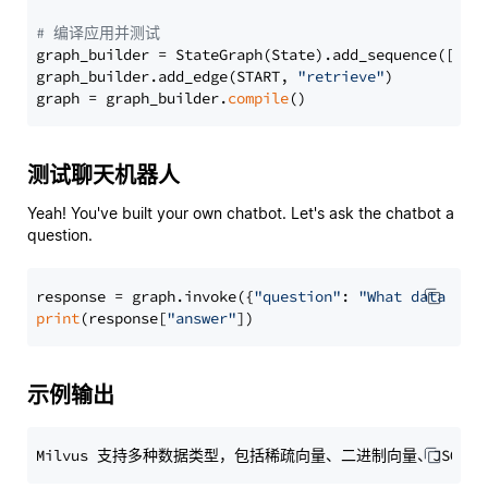
# 编译应用并测试
graph_builder = StateGraph(State).add_sequence([retr
graph_builder.add_edge(START, 
"retrieve"
)

graph = graph_builder.
compile
测试聊天机器人
Yeah! You've built your own chatbot. Let's ask the chatbot a
question.
response = graph.invoke({
"question"
: 
"What data typ
print
(response[
"answer"
示例输出