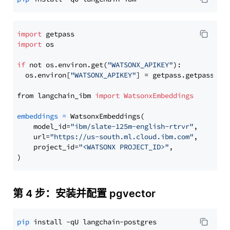
import
import
 os

if
 not os.environ.get(
"WATSONX_APIKEY"
):

  os.environ[
"WATSONX_APIKEY"
] = getpass.getpass(
"E
from langchain_ibm 
import
WatsonxEmbeddings
embeddings
=
 WatsonxEmbeddings(

    model_id=
"ibm/slate-125m-english-rtrvr"
,

    url=
"https://us-south.ml.cloud.ibm.com"
,

    project_id=
"<WATSONX PROJECT_ID>"
,

第 4 步：安装并配置 pgvector
pip