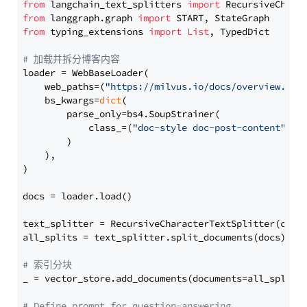
from
 langchain_text_splitters 
import
from
 langgraph.graph 
import
from
 typing_extensions 
import
List
, TypedDict

# 加载并拆分博客内容
loader = WebBaseLoader(

    web_paths=(
"https://milvus.io/docs/overview.md"
,
    bs_kwargs=
dict
(

        parse_only=bs4.SoupStrainer(

            class_=(
"doc-style doc-post-content"
)

        )

    ),

)

docs = loader.load()

text_splitter = RecursiveCharacterTextSplitter(chun
all_splits = text_splitter.split_documents(docs)

# 索引分块
_ = vector_store.add_documents(documents=all_splits)
# Define prompt for question-answering