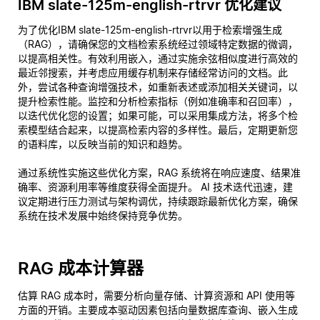
IBM slate-125m-english-rtrvr 优化建议
为了优化IBM slate-125m-english-rtrvr以用于检索增强生成
（RAG），请确保您的文档检索系统经过领域特定数据的微调，
以提高相关性。有效利用嵌入，通过实施余弦相似度进行高效的
最近邻搜索，并考虑应用缓存机制来存储经常访问的文档。此
外，尝试各种查询增强技术，如重新表述或添加相关关键词，以
提升检索性能。监控和分析检索指标（例如准确率和召回率），
以迭代优化您的设置；如果可能，可以采用集成方法，将多个检
索模型结合起来，以提高检索内容的多样性。最后，定期更新您
的语料库，以反映当前的知识和趋势。
通过系统性实施这些优化方案，RAG 系统将在响应速度、结果准
确率、资源利用率等维度获得全面提升。 AI 技术迭代迅速，建
议定期进行压力测试与架构调优，持续跟踪最新优化方案，确保
系统在技术发展中始终保持竞争优势。
RAG 成本计算器
估算 RAG 成本时，需要分析向量存储、计算资源和 API 使用等
方面的开销。主要成本驱动因素包括向量数据库查询、嵌入生成