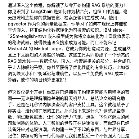
通过深入这个教程，你解锁了从零开始构建 RAG 系统的魔力！
你见识到了
LangChain
是如何作为粘合剂，组织工作流程，毫
无缝隙地连接你的数据管道、检索逻辑和生成式 AI。使用
pgvector
作为你的向量数据库，你学习了如何在规模上存储和
查询嵌入，将非结构化数据转化为可搜索的知识。
IBM slate-
125m-english-rtrvr
嵌入模型成为你将文本转化为丰富数值表示
的秘密武器，使得快速语义搜索成为可能。而且不能忘记
Mistral AI 的 Mistral Large
，它成为你的创意动力源，生成自然
且上下文感知的人类般的响应。这些工具共同形成了一个动态的
RAG 流水线——数据切块、嵌入、检索最相关的部分，并合成几
乎让人惊叹的答案。你甚至获得了优化性能的专业技巧，比如微
调切块大小和平衡延迟与准确性，以及一个免费的 RAG 成本计
算器，使你的项目预算更友好！
但这仅仅是个开始！你现在已经拥有了构建更智能应用程序的蓝
图——无论是理解细微差别的聊天机器人、总结论文的研究助
手，还是在几秒钟内解决查询的客户支持工具。这个教程赋予了
你实验、迭代和扩展的工具。那么接下来是什么？调整那些参
数，测试新数据集，让你的创造力飞驰。想象一下你将解决的问
题和创造的体验。人工智能的世界正在快速演变，而你现在已经
装备好应对这股浪潮。去构建一些了不起的东西，与世界分享，
记住：你编写的每一行代码都让我们更接近一个不仅强大而且是