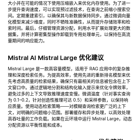
大小并在可能的情况下使用压缩嵌入来优化内存使用。为了进一
步提升查询速度，可以实现预过滤技术，在查询之前缩小搜索空
间。定期重建索引，以确保其与新数据保持同步。通过微调向量
化模型来减少维度，同时不牺牲准确性，从而提升存储效率和检
索时间。最后，仔细管理资源分配，利用水平扩展处理更大的数
据集，并将计算密集型操作卸载到专用处理单元，以保持在高流
量期间的响应能力。
Mistral AI Mistral Large 优化建议
Mistral Large 是一款高容量模型，适用于 RAG 应用中的复杂推
理和深度检索任务。为提高效率，使用先进的重新排名模型来优
先考虑高质量的检索结果，确保只有最相关的信息被包含在上下
文窗口中。通过逻辑地分割和结构化输入提示来优化令牌效率，
避免过多的上下文导致推理速度变慢。微调温度（针对事实查询
为 0.1–0.2，针对创造性推理可达 0.5）和采样参数，以保持响
应质量。使用动态检索策略——对模糊查询检索更广泛的上下
文，对明确的问题缩小范围。部署缓存和异步处理，以高效处理
高吞吐量的工作负载。如果在云环境中运行 Mistral Large，动态
分配资源以平衡性能和成本。