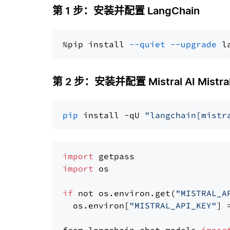
第 1 步：安装并配置 LangChain
%pip install 
--quiet
--upgrade
 l
第 2 步：安装并配置 Mistral AI Mistral
pip
 install -qU 
"langchain[mistr
import
import
 os

if
 not os.environ.get(
"MISTRAL_A
  os.environ[
"MISTRAL_API_KEY"
] 