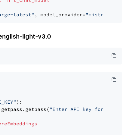
t
init_chat_model
arge-latest"
, model_provider=
"mistralai"
lish-light-v3.0
I_KEY"
):

 getpass.getpass(
"Enter API key for Cohere: "
ereEmbeddings