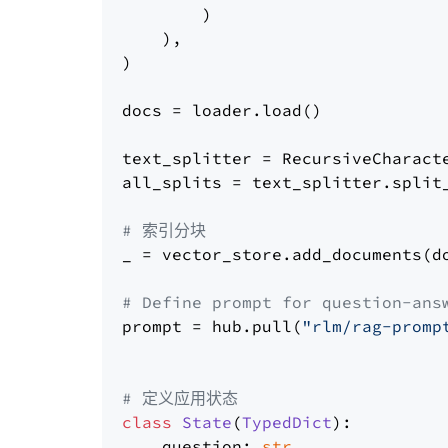
        )

    ),

)

docs = loader.load()

text_splitter = RecursiveCharact
all_splits = text_splitter.split_
# 索引分块
_ = vector_store.add_documents(do
# Define prompt for question-ans
prompt = hub.pull(
"rlm/rag-promp
# 定义应用状态
class
State
(
TypedDict
):

    question: 
str