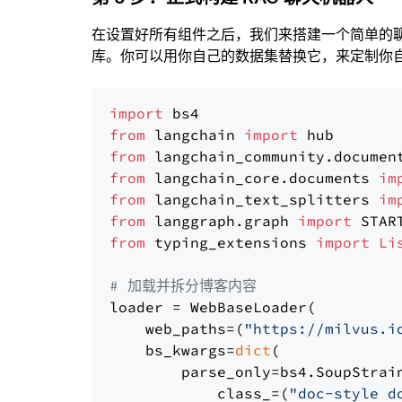
在设置好所有组件之后，我们来搭建一个简单的
库。你可以用你自己的数据集替换它，来定制你自己
import
from
 langchain 
import
from
 langchain_community.documen
from
 langchain_core.documents 
im
from
 langchain_text_splitters 
im
from
 langgraph.graph 
import
from
 typing_extensions 
import
Li
# 加载并拆分博客内容
loader = WebBaseLoader(

    web_paths=(
"https://milvus.i
    bs_kwargs=
dict
(

        parse_only=bs4.SoupStrain
            class_=(
"doc-style d