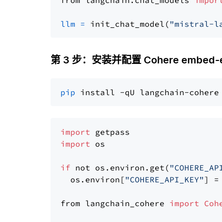
from langchain.chat_models 
impor
llm
=
 init_chat_model(
"mistral-l
第 3 步：安装并配置 Cohere embed-eng
pip
import
import
 os

if
 not os.environ.get(
"COHERE_AP
  os.environ[
"COHERE_API_KEY"
] =
from langchain_cohere 
import
Coh