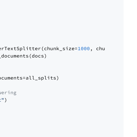
erTextSplitter(chunk_size=
1000
, chunk_overlap
documents(docs)

cuments=all_splits)

wering
t"
)
