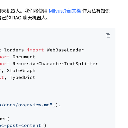
聊天机器人。我们将使用
Milvus介绍文档
作为私有知识
的 RAG 聊天机器人。
t_loaders 
import
port
port
st
, TypedDict

o/docs/overview.md"
,),

er(

oc-post-content"
)
