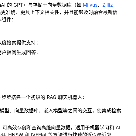
enAI 的 GPT）与存储于向量数据库（如
Milvus
、
Zilliz
出更准确、更具上下文相关性，并且能够及时融合最新信
心组件：
；
似度搜索提供支持；
用户提问生成回答；
一步步搭建一个初级的 RAG 聊天机器人：
言模型、向量数据库、嵌入模型等之间的交互，使集成检索
开源扩展，可高效存储和查询高维向量数据，适用于机器学习和 AI
NSW 和 IVFFlat 等算法进行快速的近似最近邻