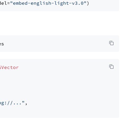
del=
"embed-english-light-v3.0"
GVector
pg://..."
,
