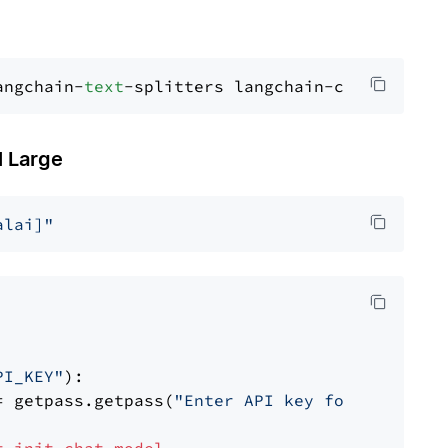
angchain-
text
 Large
alai]"
PI_KEY"
):

= getpass.getpass(
"Enter API key for Mistral 