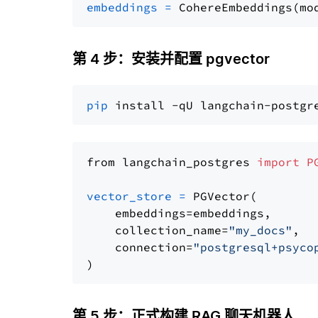
embeddings
=
 CohereEmbeddings(mo
第 4 步：安装并配置 pgvector
pip
from langchain_postgres 
import
P
vector_store
=
 PGVector(

    embeddings=embeddings,

    collection_name=
"my_docs"
,

    connection=
"postgresql+psyco
第 5 步：正式构建 RAG 聊天机器人