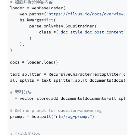
# 加载并拆分博客内容
loader = WebBaseLoader(

    web_paths=(
"https://milvus.io/docs/overview.md"
,
    bs_kwargs=
dict
(

        parse_only=bs4.SoupStrainer(

            class_=(
"doc-style doc-post-content"
)

        )

    ),

)

docs = loader.load()

text_splitter = RecursiveCharacterTextSplitter(chun
all_splits = text_splitter.split_documents(docs)

# 索引分块
_ = vector_store.add_documents(documents=all_splits)
# Define prompt for question-answering
prompt = hub.pull(
"rlm/rag-prompt"
)

# 定义应用状态