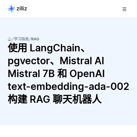
学习指南
RAG
使用 LangChain、
pgvector、Mistral AI
Mistral 7B 和 OpenAI
text-embedding-ada-002
构建 RAG 聊天机器人