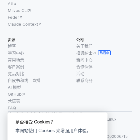
Attu
Milvus CLI
Feder
Claude Context
资源
公司
博客
关于我们
学习中心
招贤纳士
热招中
常用场景
新闻中心
客户案例
合作伙伴
竞品对比
活动
白皮书和线上直播
联系商务
AI 模型
GitHub
术语表
FAQ
使用条款
·
个人信息保护政策
·
数据安全政策
LF AI、LF AI & Data、Milvus，以及相关的开源项目名称为 Linux
是否接受 Cookies？
Foundation 所有商标
本网站使用 Cookies 来增强用户体验。
版权所有 ©2026 上海赜睿信息科技有限公司保留所有权利
ICP 备案:
沪ICP备2023014543号-1
沪公网安备31011002006715