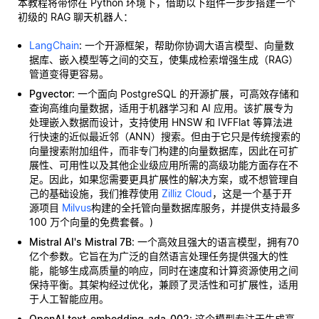
本教程将带你在 Python 环境下，借助以下组件一步步搭建一个
初级的 RAG 聊天机器人：
LangChain
: 一个开源框架，帮助你协调大语言模型、向量数
据库、嵌入模型等之间的交互，使集成检索增强生成（RAG）
管道变得更容易。
Pgvector
: 一个面向 PostgreSQL 的开源扩展，可高效存储和
查询高维向量数据，适用于机器学习和 AI 应用。该扩展专为
处理嵌入数据而设计，支持使用 HNSW 和 IVFFlat 等算法进
行快速的近似最近邻（ANN）搜索。但由于它只是传统搜索的
向量搜索附加组件，而非专门构建的向量数据库，因此在可扩
展性、可用性以及其他企业级应用所需的高级功能方面存在不
足。因此，如果您需要更具扩展性的解决方案，或不想管理自
己的基础设施，我们推荐使用
Zilliz Cloud
，这是一个基于开
源项目
Milvus
构建的全托管向量数据库服务，并提供支持最多
100 万个向量的免费套餐。)
Mistral AI's Mistral 7B
: 一个高效且强大的语言模型，拥有70
亿个参数。它旨在为广泛的自然语言处理任务提供强大的性
能，能够生成高质量的响应，同时在速度和计算资源使用之间
保持平衡。其架构经过优化，兼顾了灵活性和可扩展性，适用
于人工智能应用。
OpenAI text-embedding-ada-002
: 这个模型专注于生成高