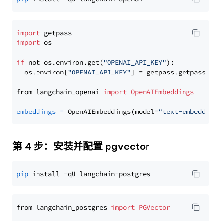
import
import
 os

if
 not os.environ.get(
"OPENAI_API_KEY"
):

  os.environ[
"OPENAI_API_KEY"
] = getpass.getpass(
"E
from langchain_openai 
import
OpenAIEmbeddings
embeddings
=
 OpenAIEmbeddings(model=
"text-embedding
第 4 步：安装并配置 pgvector
pip
from langchain_postgres 
import
PGVector