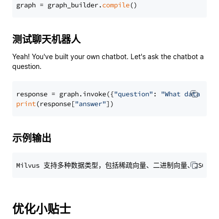
graph = graph_builder.
compile
测试聊天机器人
Yeah! You've built your own chatbot. Let's ask the chatbot a
question.
response = graph.invoke({
"question"
: 
"What data typ
print
(response[
"answer"
示例输出
优化小贴士