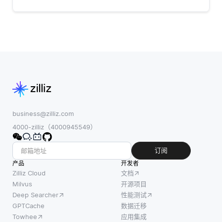
business@zilliz.com
4000-zilliz（4000945549）
订阅
产品
开发者
Zilliz Cloud
文档
Milvus
开源项目
Deep Searcher
性能测试
GPTCache
数据迁移
Towhee
应用集成