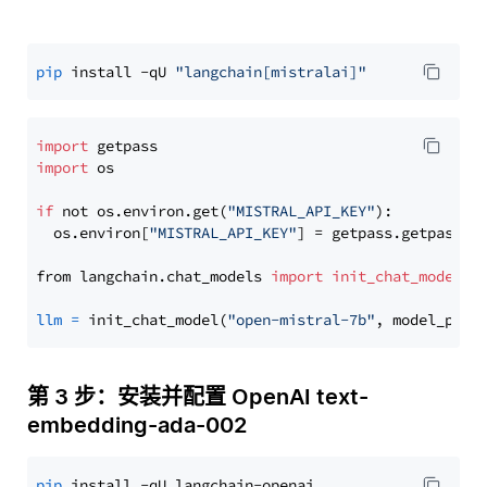
pip
 install -qU 
"langchain[mistralai]"
import
import
 os

if
 not os.environ.get(
"MISTRAL_API_KEY"
):

  os.environ[
"MISTRAL_API_KEY"
] = getpass.getpass(
"
from langchain.chat_models 
import
init_chat_model
llm
=
 init_chat_model(
"open-mistral-7b"
, model_prov
第 3 步：安装并配置 OpenAI text-
embedding-ada-002
pip