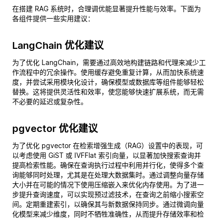
在搭建 RAG 系统时，合理调优能显著提升性能与效率。下面为
各组件提供一些实用建议：
LangChain 优化建议
为了优化 LangChain，需要通过高效地构建链路和代理来减少工
作流程中的冗余操作。使用缓存避免重复计算，从而加快系统速
度，并尝试采用模块化设计，确保模型或数据库等组件能够轻松
替换。这将提供灵活性和效率，使您能够快速扩展系统，而无需
不必要的延迟或复杂性。
pgvector 优化建议
为了优化 pgvector 在检索增强生成（RAG）设置中的表现，可
以考虑使用 GiST 或 IVFFlat 索引向量，以显著加快搜索查询并
提高检索性能。确保在查询执行过程中利用并行化，使得多个查
询能够同时处理，尤其是在处理大数据集时。通过调整向量存储
大小并在可能的情况下使用压缩嵌入来优化内存使用。为了进一
步提升查询速度，可以实现预过滤技术，在查询之前缩小搜索空
间。定期重建索引，以确保其与新数据保持同步。通过微调向量
化模型来减少维度，同时不牺牲准确性，从而提升存储效率和检