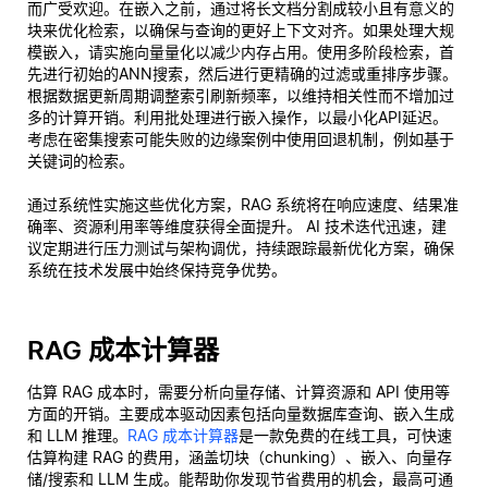
而广受欢迎。在嵌入之前，通过将长文档分割成较小且有意义的
块来优化检索，以确保与查询的更好上下文对齐。如果处理大规
模嵌入，请实施向量量化以减少内存占用。使用多阶段检索，首
先进行初始的ANN搜索，然后进行更精确的过滤或重排序步骤。
根据数据更新周期调整索引刷新频率，以维持相关性而不增加过
多的计算开销。利用批处理进行嵌入操作，以最小化API延迟。
考虑在密集搜索可能失败的边缘案例中使用回退机制，例如基于
关键词的检索。
通过系统性实施这些优化方案，RAG 系统将在响应速度、结果准
确率、资源利用率等维度获得全面提升。 AI 技术迭代迅速，建
议定期进行压力测试与架构调优，持续跟踪最新优化方案，确保
系统在技术发展中始终保持竞争优势。
RAG 成本计算器
估算 RAG 成本时，需要分析向量存储、计算资源和 API 使用等
方面的开销。主要成本驱动因素包括向量数据库查询、嵌入生成
和 LLM 推理。
RAG 成本计算器
是一款免费的在线工具，可快速
估算构建 RAG 的费用，涵盖切块（chunking）、嵌入、向量存
储/搜索和 LLM 生成。能帮助你发现节省费用的机会，最高可通