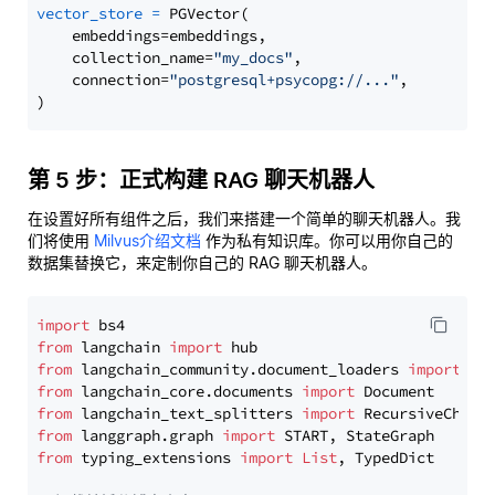
vector_store
=
 PGVector(

    embeddings=embeddings,

    collection_name=
"my_docs"
,

    connection=
"postgresql+psycopg://..."
,

第 5 步：正式构建 RAG 聊天机器人
在设置好所有组件之后，我们来搭建一个简单的聊天机器人。我
们将使用
Milvus介绍文档
作为私有知识库。你可以用你自己的
数据集替换它，来定制你自己的 RAG 聊天机器人。
import
from
 langchain 
import
from
 langchain_community.document_loaders 
import
from
 langchain_core.documents 
import
from
 langchain_text_splitters 
import
from
 langgraph.graph 
import
from
 typing_extensions 
import
List
, TypedDict
