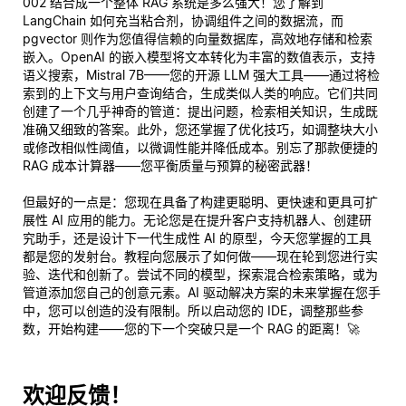
002 结合成一个整体 RAG 系统是多么强大！您了解到
LangChain 如何充当粘合剂，协调组件之间的数据流，而
pgvector 则作为您值得信赖的向量数据库，高效地存储和检索
嵌入。OpenAI 的嵌入模型将文本转化为丰富的数值表示，支持
语义搜索，Mistral 7B——您的开源 LLM 强大工具——通过将检
索到的上下文与用户查询结合，生成类似人类的响应。它们共同
创建了一个几乎神奇的管道：提出问题，检索相关知识，生成既
准确又细致的答案。此外，您还掌握了优化技巧，如调整块大小
或修改相似性阈值，以微调性能并降低成本。别忘了那款便捷的
RAG 成本计算器——您平衡质量与预算的秘密武器！
但最好的一点是：您现在具备了构建更聪明、更快速和更具可扩
展性 AI 应用的能力。无论您是在提升客户支持机器人、创建研
究助手，还是设计下一代生成性 AI 的原型，今天您掌握的工具
都是您的发射台。教程向您展示了
如何做
——现在轮到您进行实
验、迭代和创新了。尝试不同的模型，探索混合检索策略，或为
管道添加您自己的创意元素。AI 驱动解决方案的未来掌握在您手
中，您可以创造的没有限制。所以启动您的 IDE，调整那些参
数，开始构建——您的下一个突破只是一个 RAG 的距离！🚀
欢迎反馈！