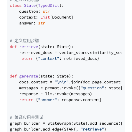
class
State
(
TypedDict
):

    question: 
str
    context: 
List
[Document]

    answer: 
str
# 定义应用步骤
def
retrieve
(
state: State
):

    retrieved_docs = vector_store.similarity_search
return
 {
"context"
: retrieved_docs}

def
generate
(
state: State
):

    docs_content = 
"\n\n"
.join(doc.page_content 
for
    messages = prompt.invoke({
"question"
: state[
"qu
    response = llm.invoke(messages)

return
 {
"answer"
: response.content}

# 编译应用并测试
graph_builder = StateGraph(State).add_sequence([retr
graph_builder.add_edge(START, 
"retrieve"
)
