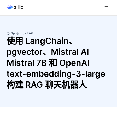
学习指南
RAG
使用 LangChain、
pgvector、Mistral AI
Mistral 7B 和 OpenAI
text-embedding-3-large
构建 RAG 聊天机器人