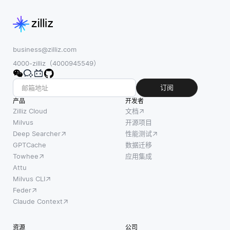
business@zilliz.com
4000-zilliz（4000945549）
订阅
产品
开发者
Zilliz Cloud
文档
Milvus
开源项目
Deep Searcher
性能测试
GPTCache
数据迁移
Towhee
应用集成
Attu
Milvus CLI
Feder
Claude Context
资源
公司