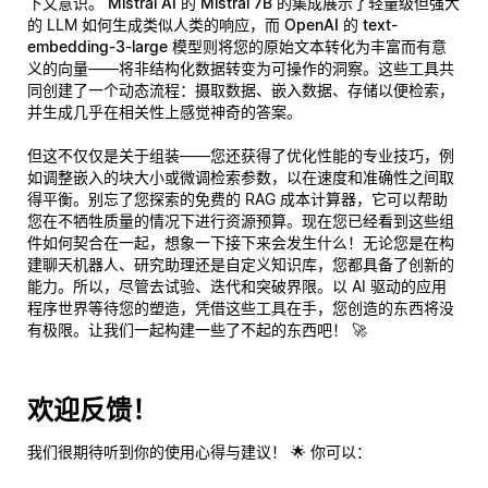
下文意识。
Mistral AI 的 Mistral 7B
的集成展示了轻量级但强大
的 LLM 如何生成类似人类的响应，而
OpenAI 的 text-
embedding-3-large
模型则将您的原始文本转化为丰富而有意
义的向量——将非结构化数据转变为可操作的洞察。这些工具共
同创建了一个动态流程：摄取数据、嵌入数据、存储以便检索，
并生成几乎在相关性上感觉神奇的答案。
但这不仅仅是关于组装——您还获得了优化性能的专业技巧，例
如调整嵌入的块大小或微调检索参数，以在速度和准确性之间取
得平衡。别忘了您探索的免费的 RAG 成本计算器，它可以帮助
您在不牺牲质量的情况下进行资源预算。现在您已经看到这些组
件如何契合在一起，想象一下接下来会发生什么！无论您是在构
建聊天机器人、研究助理还是自定义知识库，您都具备了创新的
能力。所以，尽管去试验、迭代和突破界限。以 AI 驱动的应用
程序世界等待您的塑造，凭借这些工具在手，您创造的东西将没
有极限。让我们一起构建一些了不起的东西吧！ 🚀
欢迎反馈！
我们很期待听到你的使用心得与建议！ 🌟 你可以：