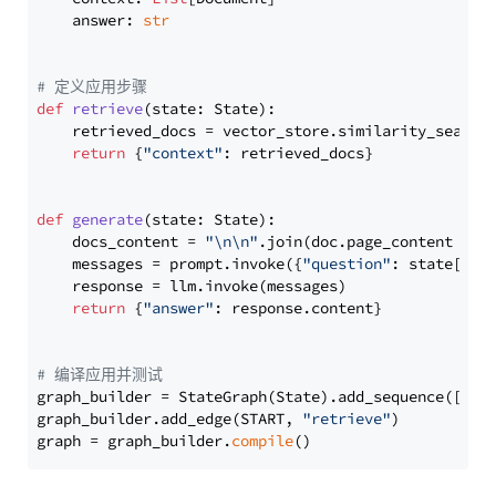
    answer: 
str
# 定义应用步骤
def
retrieve
(
state: State
):

    retrieved_docs = vector_store.similarity_search
return
 {
"context"
: retrieved_docs}

def
generate
(
state: State
):

    docs_content = 
"\n\n"
.join(doc.page_content 
for
    messages = prompt.invoke({
"question"
: state[
"qu
    response = llm.invoke(messages)

return
 {
"answer"
: response.content}

# 编译应用并测试
graph_builder = StateGraph(State).add_sequence([retr
graph_builder.add_edge(START, 
"retrieve"
)

graph = graph_builder.
compile