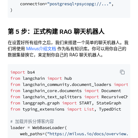
    connection=
"postgresql+psycopg://..."
,

第 5 步：正式构建 RAG 聊天机器人
在设置好所有组件之后，我们来搭建一个简单的聊天机器人。我
们将使用
Milvus介绍文档
作为私有知识库。你可以用你自己的
数据集替换它，来定制你自己的 RAG 聊天机器人。
import
from
 langchain 
import
from
 langchain_community.document_loaders 
import
from
 langchain_core.documents 
import
from
 langchain_text_splitters 
import
from
 langgraph.graph 
import
from
 typing_extensions 
import
List
, TypedDict

# 加载并拆分博客内容
loader = WebBaseLoader(

    web_paths=(
"https://milvus.io/docs/overview.md"
,