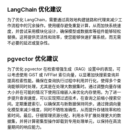
LangChain 优化建议
为了优化 LangChain，需要通过高效地构建链路和代理来减少工
作流程中的冗余操作。使用缓存避免重复计算，从而加快系统速
度，并尝试采用模块化设计，确保模型或数据库等组件能够轻松
替换。这将提供灵活性和效率，使您能够快速扩展系统，而无需
不必要的延迟或复杂性。
pgvector 优化建议
为了优化 pgvector 在检索增强生成（RAG）设置中的表现，可
以考虑使用 GiST 或 IVFFlat 索引向量，以显著加快搜索查询并
提高检索性能。确保在查询执行过程中利用并行化，使得多个查
询能够同时处理，尤其是在处理大数据集时。通过调整向量存储
大小并在可能的情况下使用压缩嵌入来优化内存使用。为了进一
步提升查询速度，可以实现预过滤技术，在查询之前缩小搜索空
间。定期重建索引，以确保其与新数据保持同步。通过微调向量
化模型来减少维度，同时不牺牲准确性，从而提升存储效率和检
索时间。最后，仔细管理资源分配，利用水平扩展处理更大的数
据集，并将计算密集型操作卸载到专用处理单元，以保持在高流
量期间的响应能力。