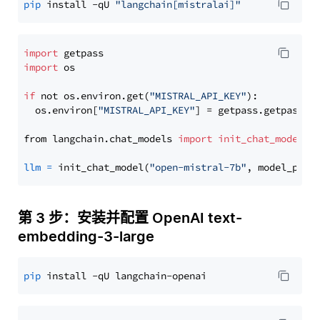
pip
 install -qU 
"langchain[mistralai]"
import
import
 os

if
 not os.environ.get(
"MISTRAL_API_KEY"
):

  os.environ[
"MISTRAL_API_KEY"
] = getpass.getpass(
"
from langchain.chat_models 
import
init_chat_model
llm
=
 init_chat_model(
"open-mistral-7b"
, model_prov
第 3 步：安装并配置 OpenAI text-
embedding-3-large
pip