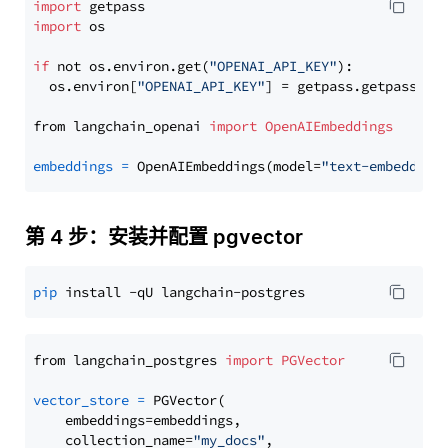
import
import
 os

if
 not os.environ.get(
"OPENAI_API_KEY"
):

  os.environ[
"OPENAI_API_KEY"
] = getpass.getpass(
"E
from langchain_openai 
import
OpenAIEmbeddings
embeddings
=
 OpenAIEmbeddings(model=
"text-embedding
第 4 步：安装并配置 pgvector
pip
from langchain_postgres 
import
PGVector
vector_store
=
 PGVector(

    embeddings=embeddings,

    collection_name=
"my_docs"
,
