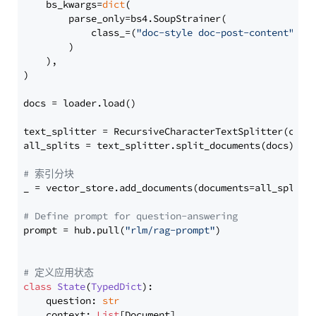
    bs_kwargs=
dict
(

        parse_only=bs4.SoupStrainer(

            class_=(
"doc-style doc-post-content"
)

        )

    ),

)

docs = loader.load()

text_splitter = RecursiveCharacterTextSplitter(chun
all_splits = text_splitter.split_documents(docs)

# 索引分块
_ = vector_store.add_documents(documents=all_splits)
# Define prompt for question-answering
prompt = hub.pull(
"rlm/rag-prompt"
)

# 定义应用状态
class
State
(
TypedDict
):

    question: 
str
    context: 
List
[Document]
