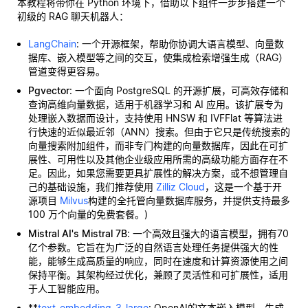
本教程将带你在 Python 环境下，借助以下组件一步步搭建一个
初级的 RAG 聊天机器人：
LangChain
: 一个开源框架，帮助你协调大语言模型、向量数
据库、嵌入模型等之间的交互，使集成检索增强生成（RAG）
管道变得更容易。
Pgvector
: 一个面向 PostgreSQL 的开源扩展，可高效存储和
查询高维向量数据，适用于机器学习和 AI 应用。该扩展专为
处理嵌入数据而设计，支持使用 HNSW 和 IVFFlat 等算法进
行快速的近似最近邻（ANN）搜索。但由于它只是传统搜索的
向量搜索附加组件，而非专门构建的向量数据库，因此在可扩
展性、可用性以及其他企业级应用所需的高级功能方面存在不
足。因此，如果您需要更具扩展性的解决方案，或不想管理自
己的基础设施，我们推荐使用
Zilliz Cloud
，这是一个基于开
源项目
Milvus
构建的全托管向量数据库服务，并提供支持最多
100 万个向量的免费套餐。)
Mistral AI's Mistral 7B
: 一个高效且强大的语言模型，拥有70
亿个参数。它旨在为广泛的自然语言处理任务提供强大的性
能，能够生成高质量的响应，同时在速度和计算资源使用之间
保持平衡。其架构经过优化，兼顾了灵活性和可扩展性，适用
于人工智能应用。
**
text-embedding-3-large
: OpenAI的文本嵌入模型，生成