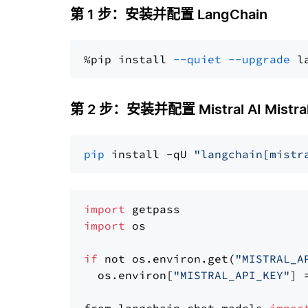
第 1 步：安装并配置 LangChain
%pip install 
--quiet
--upgrade
 l
第 2 步：安装并配置 Mistral AI Mistral
pip
 install -qU 
"langchain[mistr
import
import
 os

if
 not os.environ.get(
"MISTRAL_A
  os.environ[
"MISTRAL_API_KEY"
] 