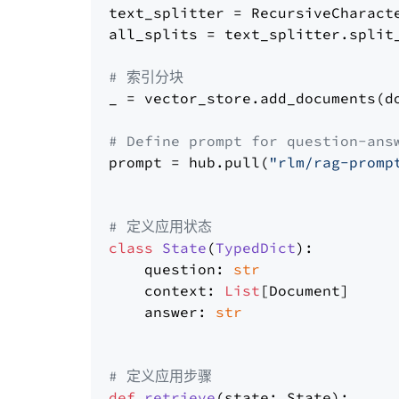
text_splitter = RecursiveCharact
all_splits = text_splitter.split_
# 索引分块
_ = vector_store.add_documents(do
# Define prompt for question-ans
prompt = hub.pull(
"rlm/rag-promp
# 定义应用状态
class
State
(
TypedDict
):

    question: 
str
    context: 
List
[Document]

    answer: 
str
# 定义应用步骤
def
retrieve
(
state: State
):
