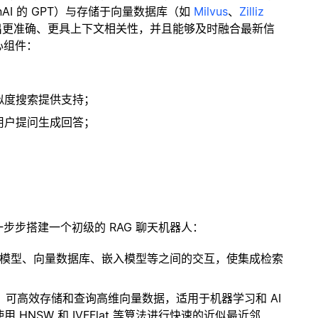
enAI 的 GPT）与存储于向量数据库（如
Milvus
、
Zilliz
出更准确、更具上下文相关性，并且能够及时融合最新信
心组件：
；
似度搜索提供支持；
用户提问生成回答；
一步步搭建一个初级的 RAG 聊天机器人：
言模型、向量数据库、嵌入模型等之间的交互，使集成检索
开源扩展，可高效存储和查询高维向量数据，适用于机器学习和 AI
NSW 和 IVFFlat 等算法进行快速的近似最近邻