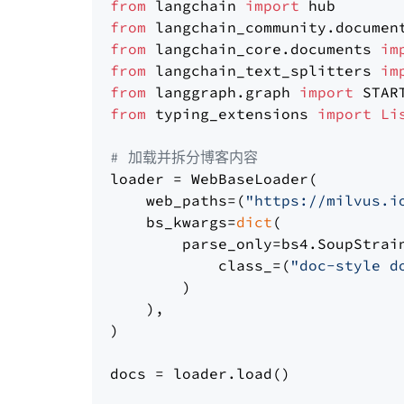
from
 langchain 
import
from
 langchain_community.documen
from
 langchain_core.documents 
im
from
 langchain_text_splitters 
im
from
 langgraph.graph 
import
from
 typing_extensions 
import
Li
# 加载并拆分博客内容
loader = WebBaseLoader(

    web_paths=(
"https://milvus.i
    bs_kwargs=
dict
(

        parse_only=bs4.SoupStrain
            class_=(
"doc-style d
        )

    ),

)

docs = loader.load()
