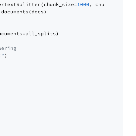
erTextSplitter(chunk_size=
1000
, chunk_overlap
documents(docs)

cuments=all_splits)

wering
t"
)
