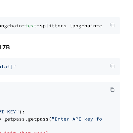
angchain-
text
 7B
alai]"
PI_KEY"
):

= getpass.getpass(
"Enter API key for Mistral 