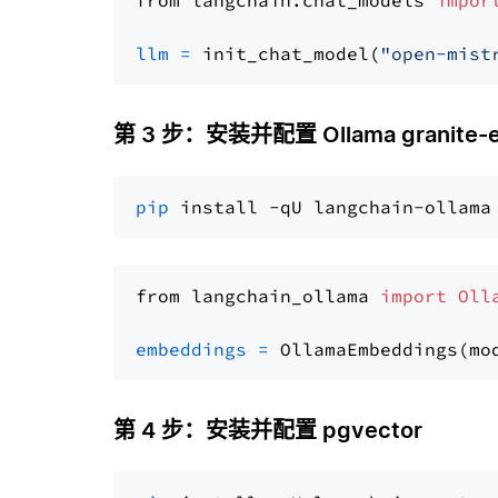
from langchain.chat_models 
impor
llm
=
 init_chat_model(
"open-mist
第 3 步：安装并配置 Ollama granite-
pip
from langchain_ollama 
import
Oll
embeddings
=
 OllamaEmbeddings(mo
第 4 步：安装并配置 pgvector