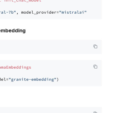
t
init_chat_model
ral-7b"
, model_provider=
"mistralai"
embedding
amaEmbeddings
del=
"granite-embedding"