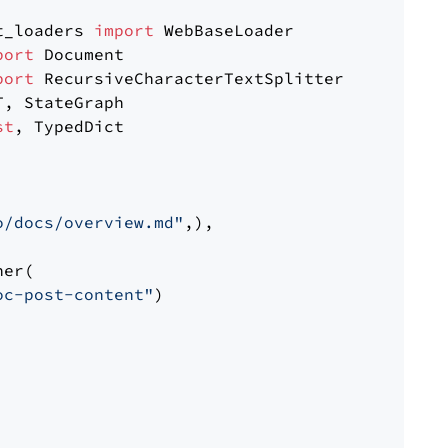
t_loaders 
import
port
port
st
, TypedDict

o/docs/overview.md"
,),

er(

oc-post-content"
)
