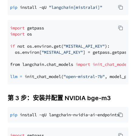
pip
 install -qU 
"langchain[mistralai]"
import
import
 os

if
 not os.environ.get(
"MISTRAL_API_KEY"
):

  os.environ[
"MISTRAL_API_KEY"
] = getpass.getpass(
"
from langchain.chat_models 
import
init_chat_model
llm
=
 init_chat_model(
"open-mistral-7b"
, model_prov
第 3 步：安装并配置 NVIDIA bge-m3
pip
import