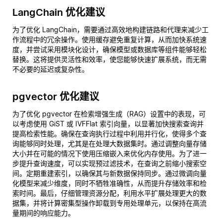
LangChain 优化建议
为了优化 LangChain，需要通过高效地构建链路和代理来减少工
作流程中的冗余操作。使用缓存避免重复计算，从而加快系统速
度，并尝试采用模块化设计，确保模型或数据库等组件能够轻松
替换。这将提供灵活性和效率，使您能够快速扩展系统，而无需
不必要的延迟或复杂性。
pgvector 优化建议
为了优化 pgvector 在检索增强生成（RAG）设置中的表现，可
以考虑使用 GiST 或 IVFFlat 索引向量，以显著加快搜索查询并
提高检索性能。确保在查询执行过程中利用并行化，使得多个查
询能够同时处理，尤其是在处理大数据集时。通过调整向量存储
大小并在可能的情况下使用压缩嵌入来优化内存使用。为了进一
步提升查询速度，可以实现预过滤技术，在查询之前缩小搜索空
间。定期重建索引，以确保其与新数据保持同步。通过微调向量
化模型来减少维度，同时不牺牲准确性，从而提升存储效率和检
索时间。最后，仔细管理资源分配，利用水平扩展处理更大的数
据集，并将计算密集型操作卸载到专用处理单元，以保持在高流
量期间的响应能力。