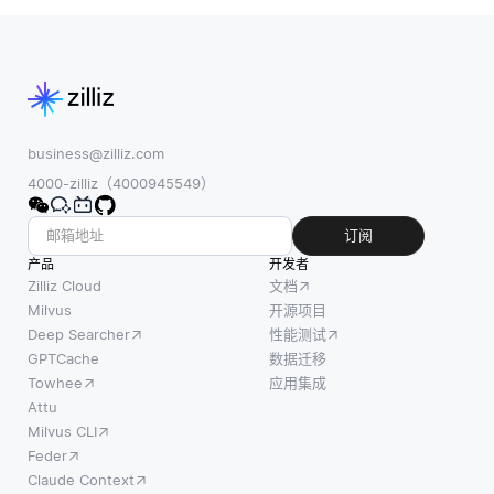
business@zilliz.com
4000-zilliz（4000945549）
订阅
产品
开发者
Zilliz Cloud
文档
Milvus
开源项目
Deep Searcher
性能测试
GPTCache
数据迁移
Towhee
应用集成
Attu
Milvus CLI
Feder
Claude Context