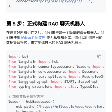
    connection=
"postgresql+psycopg://..."
,

第 5 步：正式构建 RAG 聊天机器人
在设置好所有组件之后，我们来搭建一个简单的聊天机器人。我
们将使用
Milvus介绍文档
作为私有知识库。你可以用你自己的
数据集替换它，来定制你自己的 RAG 聊天机器人。
import
from
 langchain 
import
from
 langchain_community.document_loaders 
import
from
 langchain_core.documents 
import
from
 langchain_text_splitters 
import
from
 langgraph.graph 
import
from
 typing_extensions 
import
List
, TypedDict

# 加载并拆分博客内容
loader = WebBaseLoader(

    web_paths=(
"https://milvus.io/docs/overview.md"
,
    bs_kwargs=
dict
(
