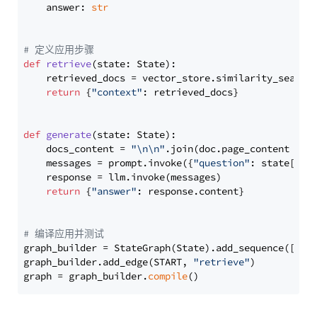
    answer: 
str
# 定义应用步骤
def
retrieve
(
state: State
):

    retrieved_docs = vector_store.similarity_search
return
 {
"context"
: retrieved_docs}

def
generate
(
state: State
):

    docs_content = 
"\n\n"
.join(doc.page_content 
for
    messages = prompt.invoke({
"question"
: state[
"qu
    response = llm.invoke(messages)

return
 {
"answer"
: response.content}

# 编译应用并测试
graph_builder = StateGraph(State).add_sequence([retr
graph_builder.add_edge(START, 
"retrieve"
)

graph = graph_builder.
compile