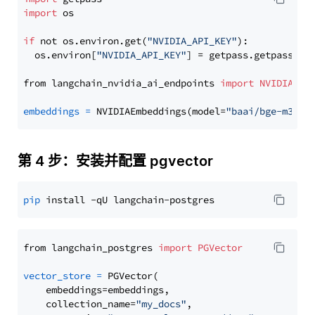
import
 os

if
 not os.environ.get(
"NVIDIA_API_KEY"
):

  os.environ[
"NVIDIA_API_KEY"
] = getpass.getpass(
"E
from langchain_nvidia_ai_endpoints 
import
NVIDIAEmb
embeddings
=
 NVIDIAEmbeddings(model=
"baai/bge-m3"
第 4 步：安装并配置 pgvector
pip
from langchain_postgres 
import
PGVector
vector_store
=
 PGVector(

    embeddings=embeddings,

    collection_name=
"my_docs"
,
