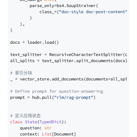
        parse_only=bs4.SoupStrainer(

            class_=(
"doc-style doc-post-content"
)

        )

    ),

)

docs = loader.load()

text_splitter = RecursiveCharacterTextSplitter(chun
all_splits = text_splitter.split_documents(docs)

# 索引分块
_ = vector_store.add_documents(documents=all_splits)
# Define prompt for question-answering
prompt = hub.pull(
"rlm/rag-prompt"
)

# 定义应用状态
class
State
(
TypedDict
):

    question: 
str
    context: 
List
[Document]
