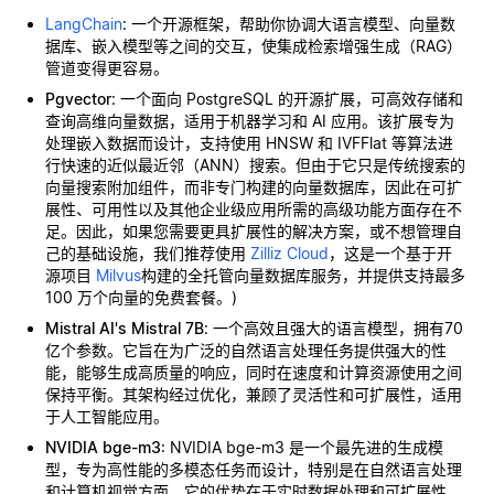
LangChain
: 一个开源框架，帮助你协调大语言模型、向量数
据库、嵌入模型等之间的交互，使集成检索增强生成（RAG）
管道变得更容易。
Pgvector
: 一个面向 PostgreSQL 的开源扩展，可高效存储和
查询高维向量数据，适用于机器学习和 AI 应用。该扩展专为
处理嵌入数据而设计，支持使用 HNSW 和 IVFFlat 等算法进
行快速的近似最近邻（ANN）搜索。但由于它只是传统搜索的
向量搜索附加组件，而非专门构建的向量数据库，因此在可扩
展性、可用性以及其他企业级应用所需的高级功能方面存在不
足。因此，如果您需要更具扩展性的解决方案，或不想管理自
己的基础设施，我们推荐使用
Zilliz Cloud
，这是一个基于开
源项目
Milvus
构建的全托管向量数据库服务，并提供支持最多
100 万个向量的免费套餐。)
Mistral AI's Mistral 7B
: 一个高效且强大的语言模型，拥有70
亿个参数。它旨在为广泛的自然语言处理任务提供强大的性
能，能够生成高质量的响应，同时在速度和计算资源使用之间
保持平衡。其架构经过优化，兼顾了灵活性和可扩展性，适用
于人工智能应用。
NVIDIA bge-m3
: NVIDIA bge-m3 是一个最先进的生成模
型，专为高性能的多模态任务而设计，特别是在自然语言处理
和计算机视觉方面。它的优势在于实时数据处理和可扩展性，