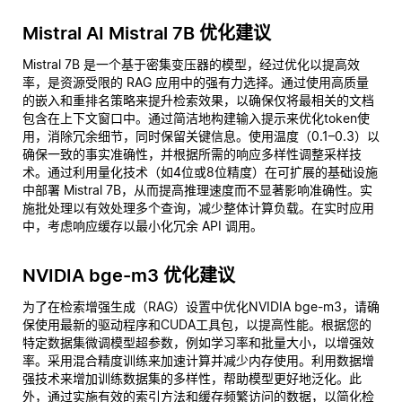
Mistral AI Mistral 7B 优化建议
Mistral 7B 是一个基于密集变压器的模型，经过优化以提高效
率，是资源受限的 RAG 应用中的强有力选择。通过使用高质量
的嵌入和重排名策略来提升检索效果，以确保仅将最相关的文档
包含在上下文窗口中。通过简洁地构建输入提示来优化token使
用，消除冗余细节，同时保留关键信息。使用温度（0.1–0.3）以
确保一致的事实准确性，并根据所需的响应多样性调整采样技
术。通过利用量化技术（如4位或8位精度）在可扩展的基础设施
中部署 Mistral 7B，从而提高推理速度而不显著影响准确性。实
施批处理以有效处理多个查询，减少整体计算负载。在实时应用
中，考虑响应缓存以最小化冗余 API 调用。
NVIDIA bge-m3 优化建议
为了在检索增强生成（RAG）设置中优化NVIDIA bge-m3，请确
保使用最新的驱动程序和CUDA工具包，以提高性能。根据您的
特定数据集微调模型超参数，例如学习率和批量大小，以增强效
率。采用混合精度训练来加速计算并减少内存使用。利用数据增
强技术来增加训练数据集的多样性，帮助模型更好地泛化。此
外，通过实施有效的索引方法和缓存频繁访问的数据，以简化检