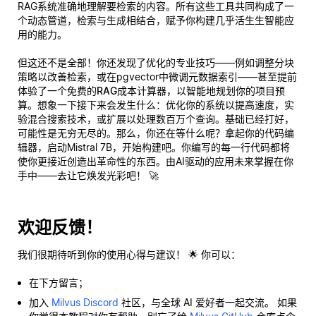
RAG系统
准确地
理解要检索的内容。所有这些工具共同构成了一
个动态管道，检索与生成相结合，赋予你构建几乎
活生生
智能应
用的能力。
但这还不是全部！你还发现了优化的专业技巧——例如调整分块
策略以改善检索，或在pgvector中微调元数据索引——甚至提前
体验了一个
免费的RAG成本计算器
，以智能地规划你的项目预
算。想象一下接下来会发生什么：优化你的系统以提高速度，实
验混合搜索技术，或扩展以处理数百万个查询。基础已经打好，
可能性是无穷无尽的。那么，你还在等什么呢？拿起你的代码编
辑器，启动Mistral 7B，开始构建吧。你编写的每一行代码都将
使你更接近创造出革命性的东西。由AI驱动的应用未来掌握在你
手中——去让它焕发光彩吧！ 🚀
欢迎反馈！
我们很期待听到你的使用心得与建议！ 🌟 你可以：
在下方留言；
加入
Milvus Discord
社区，与全球 AI 爱好者一起交流。 如果