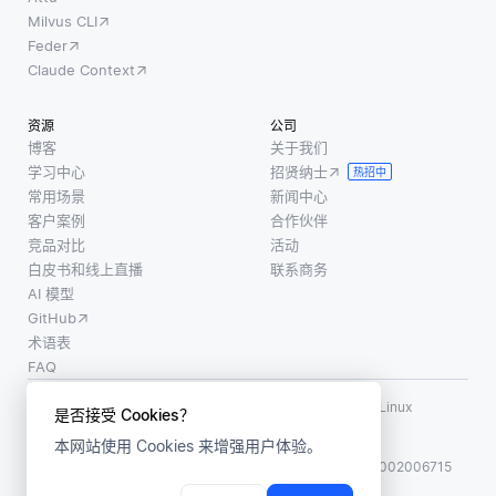
Milvus CLI
Feder
Claude Context
资源
公司
博客
关于我们
学习中心
招贤纳士
热招中
常用场景
新闻中心
客户案例
合作伙伴
竞品对比
活动
白皮书和线上直播
联系商务
AI 模型
GitHub
术语表
FAQ
使用条款
·
个人信息保护政策
·
数据安全政策
LF AI、LF AI & Data、Milvus，以及相关的开源项目名称为 Linux
是否接受 Cookies？
Foundation 所有商标
本网站使用 Cookies 来增强用户体验。
版权所有 ©2026 上海赜睿信息科技有限公司保留所有权利
ICP 备案:
沪ICP备2023014543号-1
沪公网安备31011002006715