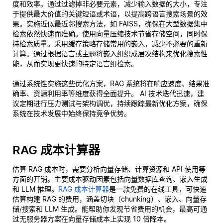
度和效率。通过过滤掉非必要元素，减少输入数据的大小，专注
于提供最大价值的关键短语或术语，以提高跨语言搜索场景的效
果。实施近似最近邻搜索方法，如 FAISS，确保在大型数据集中
检索依然快速而准确。使用向量压缩技术节省存储空间，同时保
持检索质量。采用缓存策略存储常用的嵌入，减少不必要的重新
计算。通过根据语言或主题将嵌入组织成层次结构来优化搜索性
能，从而实现更快速的特定语言组检索。
通过系统性实施这些优化方案，RAG 系统将在响应速度、结果准
确率、资源利用率等维度获得全面提升。 AI 技术迭代迅速，建
议定期进行压力测试与架构调优，持续跟踪最新优化方案，确保
系统在技术发展中始终保持竞争优势。
RAG 成本计算器
估算 RAG 成本时，需要分析向量存储、计算资源和 API 使用等
方面的开销。主要成本驱动因素包括向量数据库查询、嵌入生成
和 LLM 推理。
RAG 成本计算器
是一款免费的在线工具，可快速
估算构建 RAG 的费用，涵盖切块（chunking）、嵌入、向量存
储/搜索和 LLM 生成。能帮助你发现节省费用的机会，最高可通
过无服务器方案在向量存储成本上实现 10 倍降本。