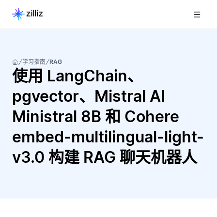
学习指南
RAG
使用 LangChain、
pgvector、Mistral AI
Ministral 8B 和 Cohere
embed-multilingual-light-
v3.0 构建 RAG 聊天机器人