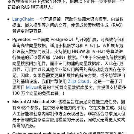
本教程将带你在 Python 环境下，借助以下组件一步步搭建一个
初级的 RAG 聊天机器人：
LangChain
: 一个开源框架，帮助你协调大语言模型、向量数
据库、嵌入模型等之间的交互，使集成检索增强生成（RAG）
管道变得更容易。
Pgvector
: 一个面向 PostgreSQL 的开源扩展，可高效存储和
查询高维向量数据，适用于机器学习和 AI 应用。该扩展专为
处理嵌入数据而设计，支持使用 HNSW 和 IVFFlat 等算法进
行快速的近似最近邻（ANN）搜索。但由于它只是传统搜索的
向量搜索附加组件，而非专门构建的向量数据库，因此在可扩
展性、可用性以及其他企业级应用所需的高级功能方面存在不
足。因此，如果您需要更具扩展性的解决方案，或不想管理自
己的基础设施，我们推荐使用
Zilliz Cloud
，这是一个基于开
源项目
Milvus
构建的全托管向量数据库服务，并提供支持最多
100 万个向量的免费套餐。)
Mistral AI Ministral 8B
: 该模型旨在满足高性能生成任务，拥
有80亿个参数，提供效率与能力的平衡。它在文档生成、对话
人工智能和创意内容制作方面表现出色。非常适合寻求强大但
易于管理的复杂语言应用模型的开发者，同时又无需更大架构
所需的资源。
Cohere embed-multilingual-light-v3.0
: 该模型旨在高效地进