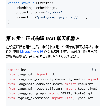
vector_store
=
 PGVector(

    embeddings=embeddings,

    collection_name=
"my_docs"
,

    connection=
"postgresql+psycopg://..."
,

第 5 步：正式构建 RAG 聊天机器人
在设置好所有组件之后，我们来搭建一个简单的聊天机器人。我
们将使用
Milvus介绍文档
作为私有知识库。你可以用你自己的
数据集替换它，来定制你自己的 RAG 聊天机器人。
import
from
 langchain 
import
from
 langchain_community.document_loaders 
import
from
 langchain_core.documents 
import
from
 langchain_text_splitters 
import
from
 langgraph.graph 
import
from
 typing_extensions 
import
List
, TypedDict
