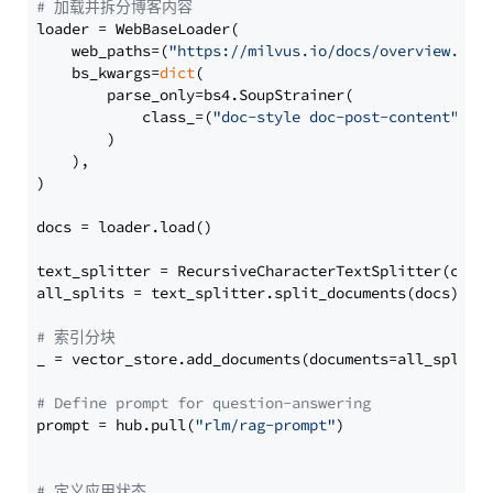
# 加载并拆分博客内容
loader = WebBaseLoader(

    web_paths=(
"https://milvus.io/docs/overview.md"
,
    bs_kwargs=
dict
(

        parse_only=bs4.SoupStrainer(

            class_=(
"doc-style doc-post-content"
)

        )

    ),

)

docs = loader.load()

text_splitter = RecursiveCharacterTextSplitter(chun
all_splits = text_splitter.split_documents(docs)

# 索引分块
_ = vector_store.add_documents(documents=all_splits)
# Define prompt for question-answering
prompt = hub.pull(
"rlm/rag-prompt"
)

# 定义应用状态