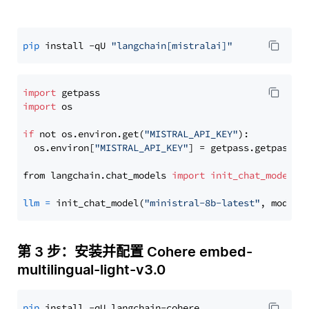
pip
 install -qU 
"langchain[mistralai]"
import
import
 os

if
 not os.environ.get(
"MISTRAL_API_KEY"
):

  os.environ[
"MISTRAL_API_KEY"
] = getpass.getpass(
"
from langchain.chat_models 
import
init_chat_model
llm
=
 init_chat_model(
"ministral-8b-latest"
, model_
第 3 步：安装并配置 Cohere embed-
multilingual-light-v3.0
pip