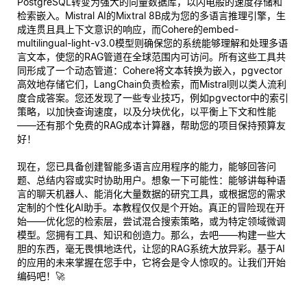
PostgreSQL转变为强大的向量数据库，以闪电般的速度存储和
检索嵌入。Mistral AI的Mixtral 8B成为您的多语言推理引擎，生
成连贯且具上下文意识的响应，而Cohere的embed-
multilingual-light-v3.0模型则确保您的系统能够理解和处理多语
言文本，使您的RAG管道在全球范围内可访问。所有这些工具共
同形成了一个动态管道：Cohere将文本转换为嵌入，pgvector
高效地存储它们，LangChain负责检索，而Mistral则以类人流利
度合成答案。您还发现了一些专业技巧，例如pgvector中的索引
策略，以加快查询速度，以及分块优化，以平衡上下文和性能
——还有那个免费的RAG成本计算器，帮助您的项目保持预算友
好！
现在，您已具备创建智能多语言应用程序的能力，能够回答问
题、总结内容或实时协助用户。想象一下可能性：能够讲每种语
言的聊天机器人、能消化大量数据的研究工具，或根据您的需求
定制的个性化AI助手。本教程仅仅是个开始。真正的冒险现在开
始——优化您的检索层，尝试混合搜索策略，或为特定领域微调
模型。您拥有工具、知识和创造力。那么，去吧——构建一些大
胆的东西，毫无畏惧地迭代，让您的RAG系统大放异彩。基于AI
的应用的未来掌握在您手中，它将会是
令人惊叹的
。让我们开始
编码吧！🚀