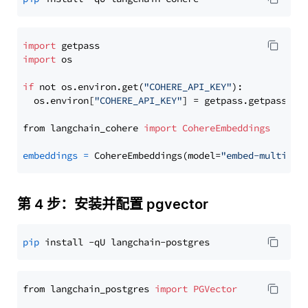
import
import
 os

if
 not os.environ.get(
"COHERE_API_KEY"
):

  os.environ[
"COHERE_API_KEY"
] = getpass.getpass(
"E
from langchain_cohere 
import
CohereEmbeddings
embeddings
=
 CohereEmbeddings(model=
"embed-multilin
第 4 步：安装并配置 pgvector
pip
from langchain_postgres 
import
PGVector