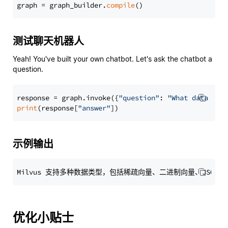
graph = graph_builder.
compile
测试聊天机器人
Yeah! You've built your own chatbot. Let's ask the chatbot a
question.
response = graph.invoke({
"question"
: 
"What data typ
print
(response[
"answer"
示例输出
优化小贴士