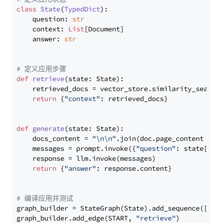
class
State
(
TypedDict
):

    question: 
str
    context: 
List
[Document]

    answer: 
str
# 定义应用步骤
def
retrieve
(
state: State
):

    retrieved_docs = vector_store.similarity_search
return
 {
"context"
: retrieved_docs}

def
generate
(
state: State
):

    docs_content = 
"\n\n"
.join(doc.page_content 
for
    messages = prompt.invoke({
"question"
: state[
"qu
    response = llm.invoke(messages)

return
 {
"answer"
: response.content}

# 编译应用并测试
graph_builder = StateGraph(State).add_sequence([retr
graph_builder.add_edge(START, 
"retrieve"
)
