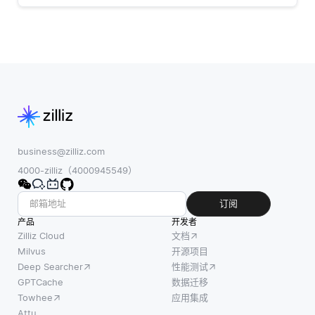
business@zilliz.com
4000-zilliz（4000945549）
订阅
产品
开发者
Zilliz Cloud
文档
Milvus
开源项目
Deep Searcher
性能测试
GPTCache
数据迁移
Towhee
应用集成
Attu