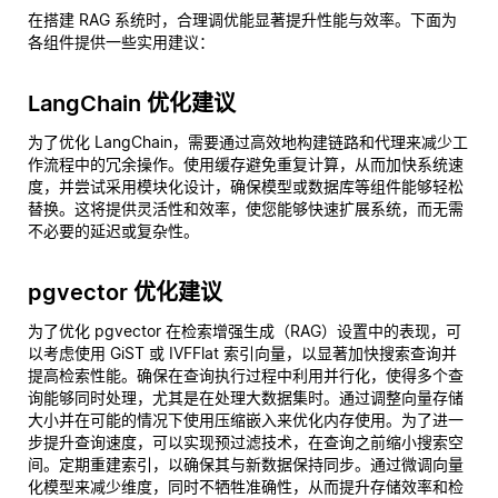
在搭建 RAG 系统时，合理调优能显著提升性能与效率。下面为
各组件提供一些实用建议：
LangChain 优化建议
为了优化 LangChain，需要通过高效地构建链路和代理来减少工
作流程中的冗余操作。使用缓存避免重复计算，从而加快系统速
度，并尝试采用模块化设计，确保模型或数据库等组件能够轻松
替换。这将提供灵活性和效率，使您能够快速扩展系统，而无需
不必要的延迟或复杂性。
pgvector 优化建议
为了优化 pgvector 在检索增强生成（RAG）设置中的表现，可
以考虑使用 GiST 或 IVFFlat 索引向量，以显著加快搜索查询并
提高检索性能。确保在查询执行过程中利用并行化，使得多个查
询能够同时处理，尤其是在处理大数据集时。通过调整向量存储
大小并在可能的情况下使用压缩嵌入来优化内存使用。为了进一
步提升查询速度，可以实现预过滤技术，在查询之前缩小搜索空
间。定期重建索引，以确保其与新数据保持同步。通过微调向量
化模型来减少维度，同时不牺牲准确性，从而提升存储效率和检