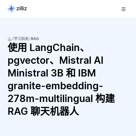
学习指南
RAG
使用 LangChain、
pgvector、Mistral AI
Ministral 3B 和 IBM
granite-embedding-
278m-multilingual 构建
RAG 聊天机器人