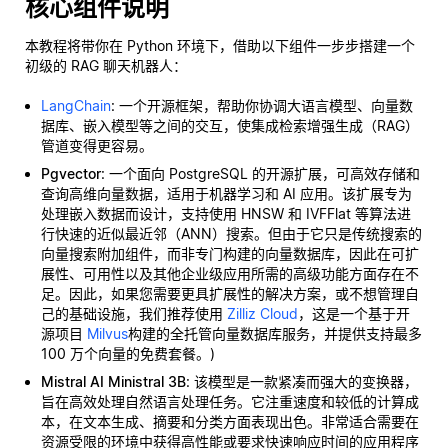
核心组件说明
本教程将带你在 Python 环境下，借助以下组件一步步搭建一个
初级的 RAG 聊天机器人：
LangChain
: 一个开源框架，帮助你协调大语言模型、向量数
据库、嵌入模型等之间的交互，使集成检索增强生成（RAG）
管道变得更容易。
Pgvector
: 一个面向 PostgreSQL 的开源扩展，可高效存储和
查询高维向量数据，适用于机器学习和 AI 应用。该扩展专为
处理嵌入数据而设计，支持使用 HNSW 和 IVFFlat 等算法进
行快速的近似最近邻（ANN）搜索。但由于它只是传统搜索的
向量搜索附加组件，而非专门构建的向量数据库，因此在可扩
展性、可用性以及其他企业级应用所需的高级功能方面存在不
足。因此，如果您需要更具扩展性的解决方案，或不想管理自
己的基础设施，我们推荐使用
Zilliz Cloud
，这是一个基于开
源项目
Milvus
构建的全托管向量数据库服务，并提供支持最多
100 万个向量的免费套餐。)
Mistral AI Ministral 3B
: 该模型是一款紧凑而强大的变换器，
旨在高效处理自然语言处理任务。它注重速度和较低的计算成
本，在文本生成、摘要和分类方面表现出色。非常适合需要在
资源受限的环境中获得高性能或要求快速响应时间的应用程序