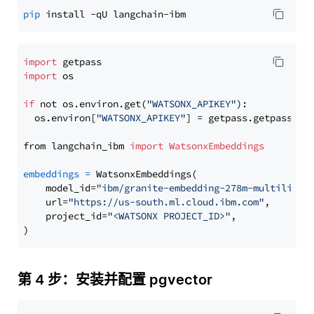
pip
import
import
 os

if
 not os.environ.get(
"WATSONX_APIKEY"
):

  os.environ[
"WATSONX_APIKEY"
] = getpass.getpass(
"E
from langchain_ibm 
import
WatsonxEmbeddings
embeddings
=
 WatsonxEmbeddings(

    model_id=
"ibm/granite-embedding-278m-multilingu
    url=
"https://us-south.ml.cloud.ibm.com"
,

    project_id=
"<WATSONX PROJECT_ID>"
,

第 4 步：安装并配置 pgvector