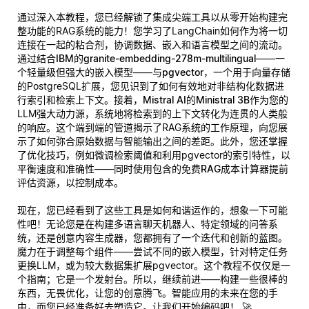
通过深入本教程，您已经解锁了集成尖端工具以从零开始构建完
整功能的RAG系统的能力！您学习了LangChain如何作为将一切
连接在一起的粘合剂，协调数据、嵌入和语言模型之间的流动。
通过结合
IBM的granite-embedding-278m-multilingual
——一
个轻量级但强大的嵌入模型——与
pgvector
，一个用于向量存储
的PostgreSQL扩展，您见识到了如何有效地对非结构化数据进
行索引和检索上下文。接着，
Mistral AI的Ministral 3B
作为您的
LLM强大动力源，系统地将检索到的上下文转化为连贯的人类般
的响应。这个端到端的管道揭示了RAG系统的工作原理，向您展
示了如何弥合原始数据与智能输出之间的差距。此外，您还掌握
了优化技巧，例如微调检索阈值和利用pgvector的索引特性，以
平衡速度和准确性——同时使用包含的
免费RAG成本计算器
提前
评估资源，以控制成本。
现在，您已经看到了这些工具是如何和谐运作的，想象一下可能
性吧！无论您是在构建多语言聊天机器人、特定领域的问答系
统，还是创意内容生成器，您都拥有了一个迭代和创新的蓝图。
魔力在于调整每个组件——尝试不同的嵌入模型，针对特定任务
更换LLM，或为较大数据集扩展pgvector。这个教程不仅仅是一
个指南；它是一个发射台。所以，继续前进——构建一些很棒的
东西，无畏优化，让您的创意腾飞。智能应用的未来在您的手
中，而您已经准备好去塑造它。让我们开始编码吧！ 🚀