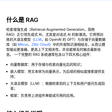
什么是 RAG
检索增强生成（Retrieval-Augmented Generation，简称
RAG）正引领生成式 AI，尤其是对话式 AI 的新潮流。它将预训
练的大语言模型（
LLM
，如 OpenAI 的 GPT）与存储于向量数据
库（如
Milvus
、
Zilliz Cloud
）中的外部知识源相结合，从而让模
型输出更准确、更具上下文相关性，并且能够及时融合最新信
息。 一个完整的 RAG 系统通常包含以下四大核心组件：
向量数据库：用于存储与检索向量化后的知识；
嵌入模型：将文本转为向量表示，为后续的相似度搜索提供支
持；
大语言模型（LLM）：根据检索到的上下文和用户提问生成回
答；
框架：负责将上述组件串联成可用的应用。