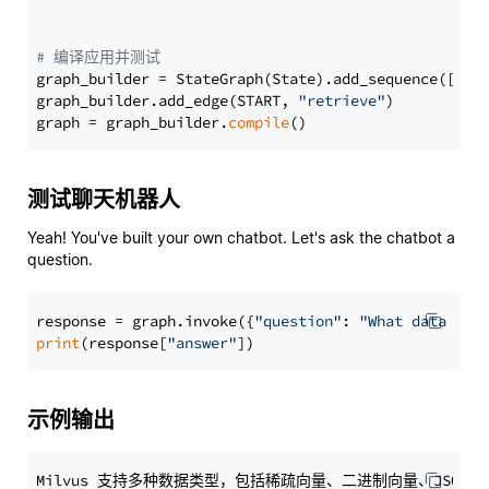
# 编译应用并测试
graph_builder = StateGraph(State).add_sequence([retr
graph_builder.add_edge(START, 
"retrieve"
)

graph = graph_builder.
compile
测试聊天机器人
Yeah! You've built your own chatbot. Let's ask the chatbot a
question.
response = graph.invoke({
"question"
: 
"What data typ
print
(response[
"answer"
示例输出