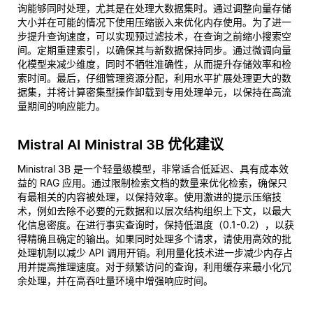
询能够同时处理，尤其是在处理大数据集时。通过调整向量存储
大小并在可能的情况下使用压缩嵌入来优化内存使用。为了进一
步提升查询速度，可以实现预过滤技术，在查询之前缩小搜索空
间。定期重建索引，以确保其与新数据保持同步。通过微调向量
化模型来减少维度，同时不牺牲准确性，从而提升存储效率和检
索时间。最后，仔细管理资源分配，利用水平扩展处理更大的数
据集，并将计算密集型操作卸载到专用处理单元，以保持在高流
量期间的响应能力。
Mistral AI Ministral 3B 优化建议
Ministral 3B 是一个轻量级模型，非常适合低延迟、具有成本效
益的 RAG 应用。通过限制检索文档的数量来优化检索，确保只
有最相关的内容被处理，以保持效率。使用激进的提示压缩技
术，例如去除不必要的元数据和以层次结构组织上下文，以最大
化信息密度。在进行事实查询时，保持低温度（0.1-0.2），以获
得精确且确定的输出。如果同时处理多个请求，请使用高效的批
处理机制以减少 API 调用开销。利用量化技术进一步减少内存占
用并提高推理速度。对于频繁访问的查询，利用缓存来最小化冗
余处理，并在高吞吐量环境中增强响应时间。