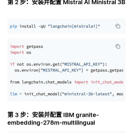
第 2 步：安装并配置 Mistral AI Ministral 3B
pip
 install -qU 
"langchain[mistralai]"
import
import
 os

if
 not os.environ.get(
"MISTRAL_API_KEY"
):

  os.environ[
"MISTRAL_API_KEY"
] = getpass.getpass(
"
from langchain.chat_models 
import
init_chat_model
llm
=
 init_chat_model(
"ministral-3b-latest"
, model_
第 3 步：安装并配置 IBM granite-
embedding-278m-multilingual