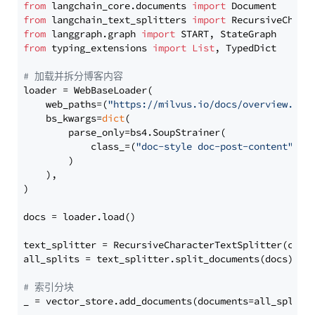
from
 langchain_core.documents 
import
from
 langchain_text_splitters 
import
from
 langgraph.graph 
import
from
 typing_extensions 
import
List
, TypedDict

# 加载并拆分博客内容
loader = WebBaseLoader(

    web_paths=(
"https://milvus.io/docs/overview.md"
,
    bs_kwargs=
dict
(

        parse_only=bs4.SoupStrainer(

            class_=(
"doc-style doc-post-content"
)

        )

    ),

)

docs = loader.load()

text_splitter = RecursiveCharacterTextSplitter(chun
all_splits = text_splitter.split_documents(docs)

# 索引分块
_ = vector_store.add_documents(documents=all_splits)