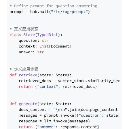
# Define prompt for question-answering
prompt = hub.pull(
"rlm/rag-prompt"
)

# 定义应用状态
class
State
(
TypedDict
):

    question: 
str
    context: 
List
[Document]

    answer: 
str
# 定义应用步骤
def
retrieve
(
state: State
):

    retrieved_docs = vector_store.similarity_search
return
 {
"context"
: retrieved_docs}

def
generate
(
state: State
):

    docs_content = 
"\n\n"
.join(doc.page_content 
for
    messages = prompt.invoke({
"question"
: state[
"qu
    response = llm.invoke(messages)

return
 {
"answer"
: response.content}
