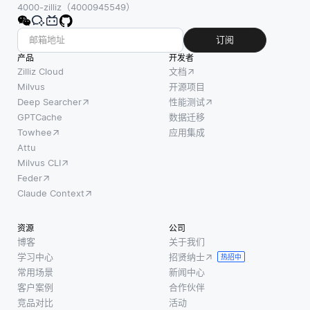
4000-zilliz（4000945549）
订阅
产品
开发者
Zilliz Cloud
文档
Milvus
开源项目
Deep Searcher
性能测试
GPTCache
数据迁移
Towhee
应用集成
Attu
Milvus CLI
Feder
Claude Context
资源
公司
博客
关于我们
学习中心
招贤纳士
热招中
常用场景
新闻中心
客户案例
合作伙伴
竞品对比
活动