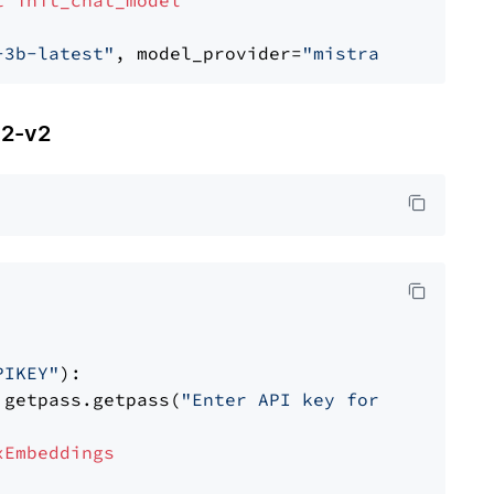
t
init_chat_model
-3b-latest"
, model_provider=
"mistralai"
2-v2
PIKEY"
):

 getpass.getpass(
"Enter API key for IBM watso
xEmbeddings