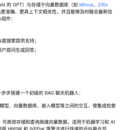
enAI 的 GPT）与存储于向量数据库（如
Milvus
、
Zilliz
出更准确、更具上下文相关性，并且能够及时融合最新信
心组件：
；
似度搜索提供支持；
用户提问生成回答；
一步步搭建一个初级的 RAG 聊天机器人：
言模型、向量数据库、嵌入模型等之间的交互，使集成检索
开源扩展，可高效存储和查询高维向量数据，适用于机器学习和 AI
NSW 和 IVFFlat 等算法进行快速的近似最近邻