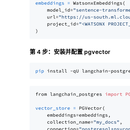
embeddings
=
 WatsonxEmbeddings(

    model_id=
"sentence-transform
    url=
"https://us-south.ml.clo
    project_id=
"<WATSONX PROJECT
第 4 步：安装并配置 pgvector
pip
from langchain_postgres 
import
P
vector_store
=
 PGVector(

    embeddings=embeddings,

    collection_name=
"my_docs"
,

    connection=
"postgresql+psyco