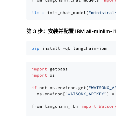
from langchain.chat_models 
impor
llm
=
 init_chat_model(
"ministral
第 3 步：安装并配置 IBM all-minilm-l1
pip
import
import
 os

if
 not os.environ.get(
"WATSONX_A
  os.environ[
"WATSONX_APIKEY"
] =
from langchain_ibm 
import
Watson