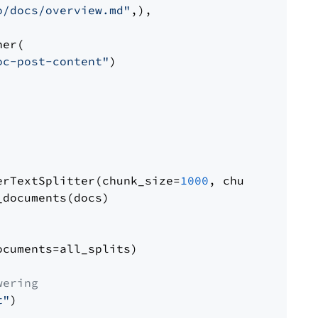
o/docs/overview.md"
,),

er(

oc-post-content"
)

erTextSplitter(chunk_size=
1000
, chunk_overlap
documents(docs)

cuments=all_splits)

wering
t"
)
