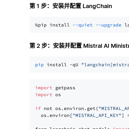
第 1 步：安装并配置 LangChain
%pip install 
--quiet
--upgrade
 l
第 2 步：安装并配置 Mistral AI Ministr
pip
 install -qU 
"langchain[mistr
import
import
 os

if
 not os.environ.get(
"MISTRAL_A
  os.environ[
"MISTRAL_API_KEY"
] 