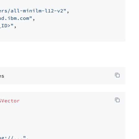
ers/all-minilm-l12-v2"
,

ud.ibm.com"
,

_ID>"
,

GVector
pg://..."
,
