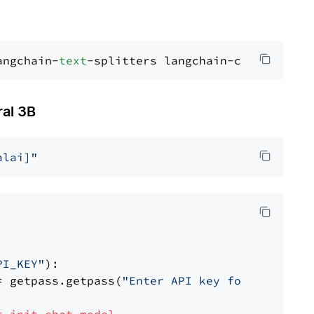
angchain-
text
al 3B
alai]"
PI_KEY"
):

= getpass.getpass(
"Enter API key for Mistral 