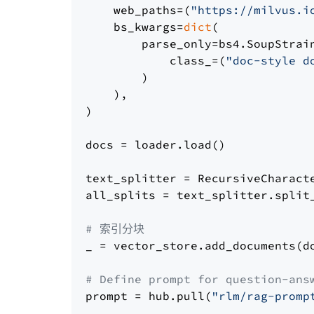
    web_paths=(
"https://milvus.i
    bs_kwargs=
dict
(

        parse_only=bs4.SoupStrain
            class_=(
"doc-style d
        )

    ),

)

docs = loader.load()

text_splitter = RecursiveCharact
all_splits = text_splitter.split_
# 索引分块
_ = vector_store.add_documents(do
# Define prompt for question-ans
prompt = hub.pull(
"rlm/rag-promp