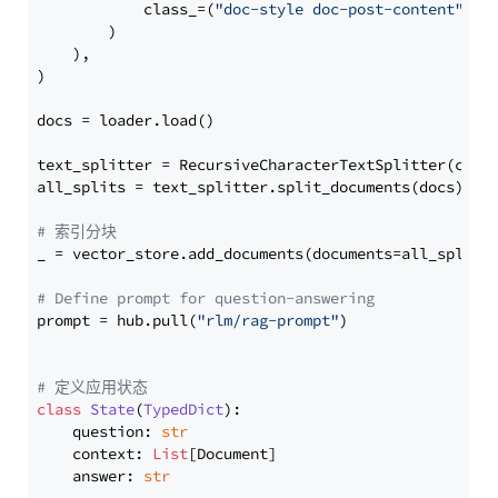
            class_=(
"doc-style doc-post-content"
)

        )

    ),

)

docs = loader.load()

text_splitter = RecursiveCharacterTextSplitter(chun
all_splits = text_splitter.split_documents(docs)

# 索引分块
_ = vector_store.add_documents(documents=all_splits)
# Define prompt for question-answering
prompt = hub.pull(
"rlm/rag-prompt"
)

# 定义应用状态
class
State
(
TypedDict
):

    question: 
str
    context: 
List
[Document]

    answer: 
str