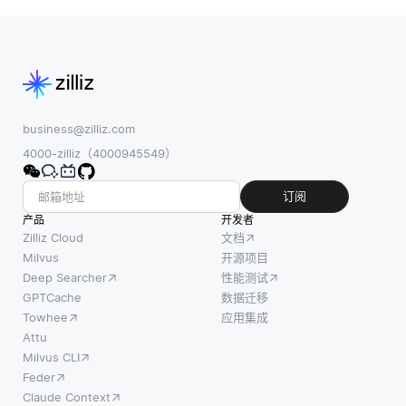
business@zilliz.com
4000-zilliz（4000945549）
订阅
产品
开发者
Zilliz Cloud
文档
Milvus
开源项目
Deep Searcher
性能测试
GPTCache
数据迁移
Towhee
应用集成
Attu
Milvus CLI
Feder
Claude Context