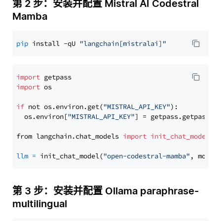
第 2 步：安装并配置 Mistral AI Codestral
Mamba
pip
 install -qU 
"langchain[mistralai]"
import
import
 os

if
 not os.environ.get(
"MISTRAL_API_KEY"
):

  os.environ[
"MISTRAL_API_KEY"
] = getpass.getpass(
"
from langchain.chat_models 
import
init_chat_model
llm
=
 init_chat_model(
"open-codestral-mamba"
, model
第 3 步：安装并配置 Ollama paraphrase-
multilingual