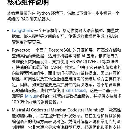
核心组件说明
本教程将带你在 Python 环境下，借助以下组件一步步搭建一个
初级的 RAG 聊天机器人：
LangChain
: 一个开源框架，帮助你协调大语言模型、向量数
据库、嵌入模型等之间的交互，使集成检索增强生成（RAG）
管道变得更容易。
Pgvector
: 一个面向 PostgreSQL 的开源扩展，可高效存储和
查询高维向量数据，适用于机器学习和 AI 应用。该扩展专为
处理嵌入数据而设计，支持使用 HNSW 和 IVFFlat 等算法进
行快速的近似最近邻（ANN）搜索。但由于它只是传统搜索的
向量搜索附加组件，而非专门构建的向量数据库，因此在可扩
展性、可用性以及其他企业级应用所需的高级功能方面存在不
足。因此，如果您需要更具扩展性的解决方案，或不想管理自
己的基础设施，我们推荐使用
Zilliz Cloud
，这是一个基于开
源项目
Milvus
构建的全托管向量数据库服务，并提供支持最多
100 万个向量的免费套餐。)
Mistral AI Codestral Mamba
: Codestral Mamba是一款高性
能的编码助手，旨在提升软件开发效率。它在生成和调试多种
编程语言的代码方面表现出色。凭借对编程环境和常用库的深
刻理解，它非常适合寻求快速原型开发、代码优化和重构支持