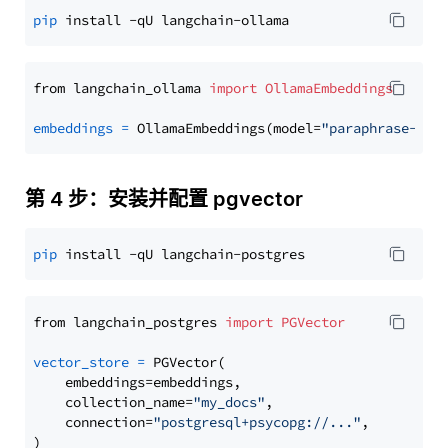
pip
from langchain_ollama 
import
OllamaEmbeddings
embeddings
=
 OllamaEmbeddings(model=
"paraphrase-mul
第 4 步：安装并配置 pgvector
pip
from langchain_postgres 
import
PGVector
vector_store
=
 PGVector(

    embeddings=embeddings,

    collection_name=
"my_docs"
,

    connection=
"postgresql+psycopg://..."
,
