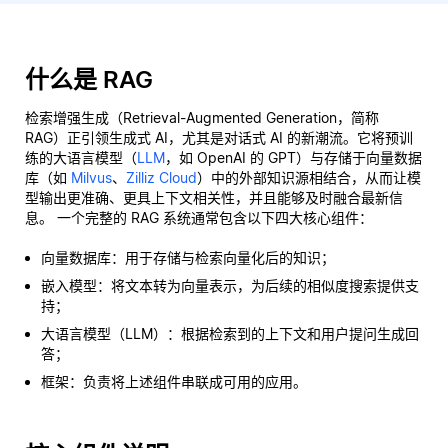
什么是 RAG
检索增强生成（Retrieval-Augmented Generation，简称
RAG）正引领生成式 AI，尤其是对话式 AI 的新潮流。它将预训
练的大语言模型（
LLM
，如 OpenAI 的 GPT）与存储于向量数据
库（如
Milvus
、
Zilliz Cloud
）中的外部知识源相结合，从而让模
型输出更准确、更具上下文相关性，并且能够及时融合最新信
息。 一个完整的 RAG 系统通常包含以下四大核心组件：
向量数据库：用于存储与检索向量化后的知识；
嵌入模型：将文本转为向量表示，为后续的相似度搜索提供支
持；
大语言模型（LLM）：根据检索到的上下文和用户提问生成回
答；
框架：负责将上述组件串联成可用的应用。