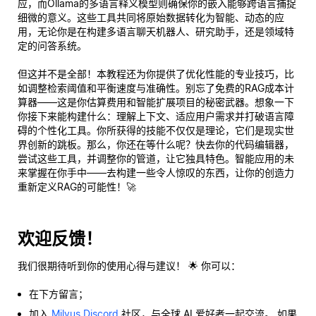
应，而Ollama的多语言释义模型则确保你的嵌入能够跨语言捕捉
细微的意义。这些工具共同将原始数据转化为智能、动态的应
用，无论你是在构建多语言聊天机器人、研究助手，还是领域特
定的问答系统。
但这并不是全部！本教程还为你提供了优化性能的专业技巧，比
如调整检索阈值和平衡速度与准确性。别忘了免费的RAG成本计
算器——这是你估算费用和智能扩展项目的秘密武器。想象一下
你接下来能构建什么：理解上下文、适应用户需求并打破语言障
碍的个性化工具。你所获得的技能不仅仅是理论，它们是现实世
界创新的跳板。那么，你还在等什么呢？快去你的代码编辑器，
尝试这些工具，并调整你的管道，让它独具特色。智能应用的未
来掌握在你手中——去构建一些令人惊叹的东西，让你的创造力
重新定义RAG的可能性！🚀
欢迎反馈！
我们很期待听到你的使用心得与建议！ 🌟 你可以：
在下方留言；
加入
Milvus Discord
社区，与全球 AI 爱好者一起交流。 如果