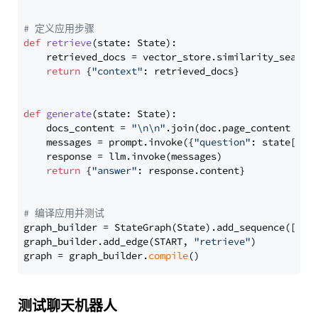
# 定义应用步骤
def
retrieve
(
state: State
):

    retrieved_docs = vector_store.similarity_search
return
 {
"context"
: retrieved_docs}

def
generate
(
state: State
):

    docs_content = 
"\n\n"
.join(doc.page_content 
for
    messages = prompt.invoke({
"question"
: state[
"qu
    response = llm.invoke(messages)

return
 {
"answer"
: response.content}

# 编译应用并测试
graph_builder = StateGraph(State).add_sequence([retr
graph_builder.add_edge(START, 
"retrieve"
)

graph = graph_builder.
compile
测试聊天机器人