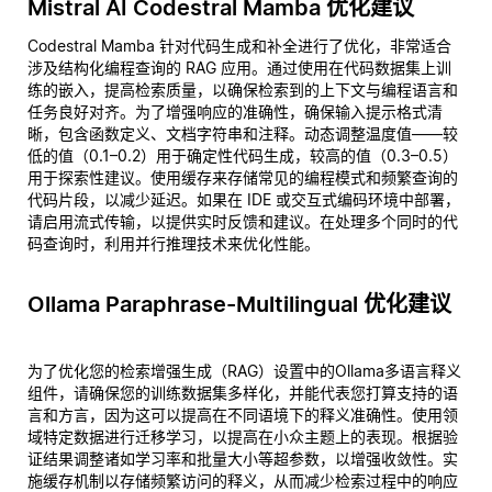
Mistral AI Codestral Mamba 优化建议
Codestral Mamba 针对代码生成和补全进行了优化，非常适合
涉及结构化编程查询的 RAG 应用。通过使用在代码数据集上训
练的嵌入，提高检索质量，以确保检索到的上下文与编程语言和
任务良好对齐。为了增强响应的准确性，确保输入提示格式清
晰，包含函数定义、文档字符串和注释。动态调整温度值——较
低的值（0.1–0.2）用于确定性代码生成，较高的值（0.3–0.5）
用于探索性建议。使用缓存来存储常见的编程模式和频繁查询的
代码片段，以减少延迟。如果在 IDE 或交互式编码环境中部署，
请启用流式传输，以提供实时反馈和建议。在处理多个同时的代
码查询时，利用并行推理技术来优化性能。
Ollama Paraphrase-Multilingual 优化建议
为了优化您的检索增强生成（RAG）设置中的Ollama多语言释义
组件，请确保您的训练数据集多样化，并能代表您打算支持的语
言和方言，因为这可以提高在不同语境下的释义准确性。使用领
域特定数据进行迁移学习，以提高在小众主题上的表现。根据验
证结果调整诸如学习率和批量大小等超参数，以增强收敛性。实
施缓存机制以存储频繁访问的释义，从而减少检索过程中的响应