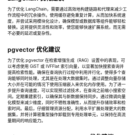
为了优化 LangChain，需要通过高效地构建链路和代理来减少工
作流程中的冗余操作。使用缓存避免重复计算，从而加快系统速
度，并尝试采用模块化设计，确保模型或数据库等组件能够轻松
替换。这将提供灵活性和效率，使您能够快速扩展系统，而无需
不必要的延迟或复杂性。
pgvector 优化建议
为了优化 pgvector 在检索增强生成（RAG）设置中的表现，可
以考虑使用 GiST 或 IVFFlat 索引向量，以显著加快搜索查询并
提高检索性能。确保在查询执行过程中利用并行化，使得多个查
询能够同时处理，尤其是在处理大数据集时。通过调整向量存储
大小并在可能的情况下使用压缩嵌入来优化内存使用。为了进一
步提升查询速度，可以实现预过滤技术，在查询之前缩小搜索空
间。定期重建索引，以确保其与新数据保持同步。通过微调向量
化模型来减少维度，同时不牺牲准确性，从而提升存储效率和检
索时间。最后，仔细管理资源分配，利用水平扩展处理更大的数
据集，并将计算密集型操作卸载到专用处理单元，以保持在高流
量期间的响应能力。