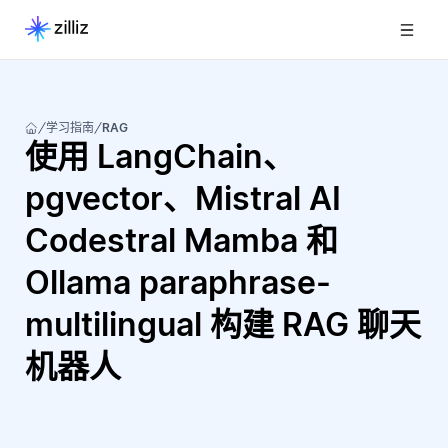
学习指南
RAG
使用 LangChain、
pgvector、Mistral AI
Codestral Mamba 和
Ollama paraphrase-
multilingual 构建 RAG 聊天
机器人