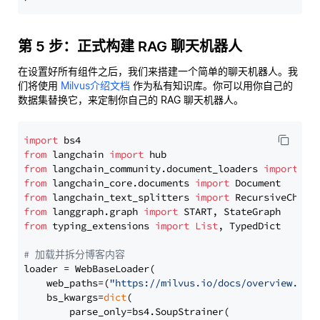
第 5 步：正式构建 RAG 聊天机器人
在设置好所有组件之后，我们来搭建一个简单的聊天机器人。我
们将使用
Milvus介绍文档
作为私有知识库。你可以用你自己的
数据集替换它，来定制你自己的 RAG 聊天机器人。
import
from
 langchain 
import
from
 langchain_community.document_loaders 
import
from
 langchain_core.documents 
import
from
 langchain_text_splitters 
import
from
 langgraph.graph 
import
from
 typing_extensions 
import
List
, TypedDict

# 加载并拆分博客内容
loader = WebBaseLoader(

    web_paths=(
"https://milvus.io/docs/overview.md"
,
    bs_kwargs=
dict
(

        parse_only=bs4.SoupStrainer(
