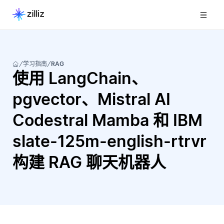
学习指南
RAG
使用 LangChain、
pgvector、Mistral AI
Codestral Mamba 和 IBM
slate-125m-english-rtrvr
构建 RAG 聊天机器人