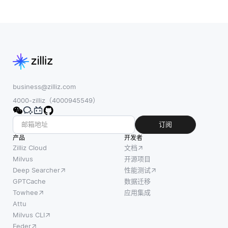
business@zilliz.com
4000-zilliz（4000945549）
订阅
产品
开发者
Zilliz Cloud
文档
Milvus
开源项目
Deep Searcher
性能测试
GPTCache
数据迁移
Towhee
应用集成
Attu
Milvus CLI
Feder