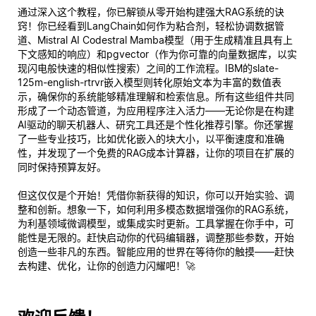
通过深入这个教程，你已解锁从零开始构建强大RAG系统的诀
窍！你已经看到LangChain如何作为粘合剂，轻松协调数据管
道、Mistral AI Codestral Mamba模型（用于生成精准且具有上
下文感知的响应）和pgvector（作为你可靠的向量数据库，以实
现闪电般快速的相似性搜索）之间的工作流程。IBM的slate-
125m-english-rtrvr嵌入模型则转化原始文本为丰富的数值表
示，确保你的系统能够精准理解和检索信息。所有这些组件共同
形成了一个动态管道，为应用程序注入活力——无论你是在构建
AI驱动的聊天机器人、研究工具还是个性化推荐引擎。你还掌握
了一些专业技巧，比如优化嵌入的块大小，以平衡速度和准确
性，并发现了一个免费的RAG成本计算器，让你的项目在扩展的
同时保持预算友好。
但这仅仅是个开始！凭借你新获得的知识，你可以开始实验、调
整和创新。想象一下，如何利用多模态数据增强你的RAG系统，
为利基领域微调模型，或集成实时更新。工具掌握在你手中，可
能性是无限的。赶快启动你的代码编辑器，调整那些参数，开始
创造一些非凡的东西。智能应用的世界在等待
你的
触摸——赶快
去构建、优化，让你的创造力闪耀吧！🚀