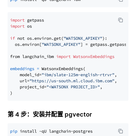
import
import
 os

if
 not os.environ.get(
"WATSONX_APIKEY"
):

  os.environ[
"WATSONX_APIKEY"
] = getpass.getpass(
"E
from langchain_ibm 
import
WatsonxEmbeddings
embeddings
=
 WatsonxEmbeddings(

    model_id=
"ibm/slate-125m-english-rtrvr"
,

    url=
"https://us-south.ml.cloud.ibm.com"
,

    project_id=
"<WATSONX PROJECT_ID>"
,

第 4 步：安装并配置 pgvector
pip