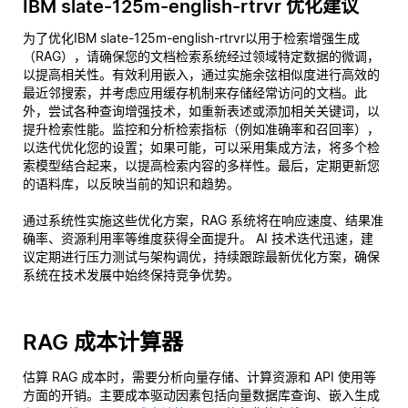
IBM slate-125m-english-rtrvr 优化建议
为了优化IBM slate-125m-english-rtrvr以用于检索增强生成
（RAG），请确保您的文档检索系统经过领域特定数据的微调，
以提高相关性。有效利用嵌入，通过实施余弦相似度进行高效的
最近邻搜索，并考虑应用缓存机制来存储经常访问的文档。此
外，尝试各种查询增强技术，如重新表述或添加相关关键词，以
提升检索性能。监控和分析检索指标（例如准确率和召回率），
以迭代优化您的设置；如果可能，可以采用集成方法，将多个检
索模型结合起来，以提高检索内容的多样性。最后，定期更新您
的语料库，以反映当前的知识和趋势。
通过系统性实施这些优化方案，RAG 系统将在响应速度、结果准
确率、资源利用率等维度获得全面提升。 AI 技术迭代迅速，建
议定期进行压力测试与架构调优，持续跟踪最新优化方案，确保
系统在技术发展中始终保持竞争优势。
RAG 成本计算器
估算 RAG 成本时，需要分析向量存储、计算资源和 API 使用等
方面的开销。主要成本驱动因素包括向量数据库查询、嵌入生成