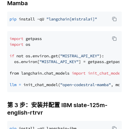
Mamba
pip
 install -qU 
"langchain[mistralai]"
import
import
 os

if
 not os.environ.get(
"MISTRAL_API_KEY"
):

  os.environ[
"MISTRAL_API_KEY"
] = getpass.getpass(
"
from langchain.chat_models 
import
init_chat_model
llm
=
 init_chat_model(
"open-codestral-mamba"
, model
第 3 步：安装并配置 IBM slate-125m-
english-rtrvr
pip