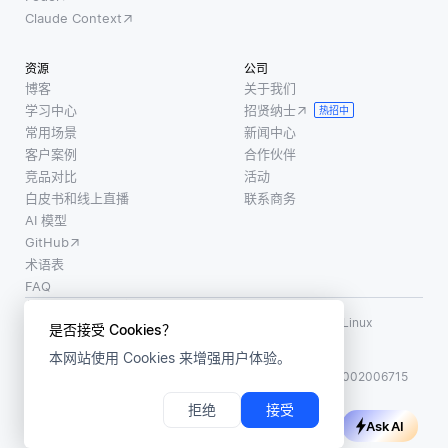
Claude Context
资源
公司
博客
关于我们
学习中心
招贤纳士
热招中
常用场景
新闻中心
客户案例
合作伙伴
竞品对比
活动
白皮书和线上直播
联系商务
AI 模型
GitHub
术语表
FAQ
使用条款
·
个人信息保护政策
·
数据安全政策
LF AI、LF AI & Data、Milvus，以及相关的开源项目名称为 Linux
是否接受 Cookies？
Foundation 所有商标
本网站使用 Cookies 来增强用户体验。
版权所有 ©2026 上海赜睿信息科技有限公司保留所有权利
ICP 备案:
沪ICP备2023014543号-1
沪公网安备31011002006715
拒绝
接受
Ask AI