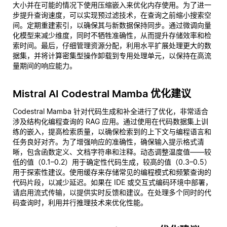
大小并在可能的情况下使用压缩嵌入来优化内存使用。为了进一
步提升查询速度，可以实现预过滤技术，在查询之前缩小搜索空
间。定期重建索引，以确保其与新数据保持同步。通过微调向量
化模型来减少维度，同时不牺牲准确性，从而提升存储效率和检
索时间。最后，仔细管理资源分配，利用水平扩展处理更大的数
据集，并将计算密集型操作卸载到专用处理单元，以保持在高流
量期间的响应能力。
Mistral AI Codestral Mamba 优化建议
Codestral Mamba 针对代码生成和补全进行了优化，非常适合
涉及结构化编程查询的 RAG 应用。通过使用在代码数据集上训
练的嵌入，提高检索质量，以确保检索到的上下文与编程语言和
任务良好对齐。为了增强响应的准确性，确保输入提示格式清
晰，包含函数定义、文档字符串和注释。动态调整温度值——较
低的值（0.1–0.2）用于确定性代码生成，较高的值（0.3–0.5）
用于探索性建议。使用缓存来存储常见的编程模式和频繁查询的
代码片段，以减少延迟。如果在 IDE 或交互式编码环境中部署，
请启用流式传输，以提供实时反馈和建议。在处理多个同时的代
码查询时，利用并行推理技术来优化性能。