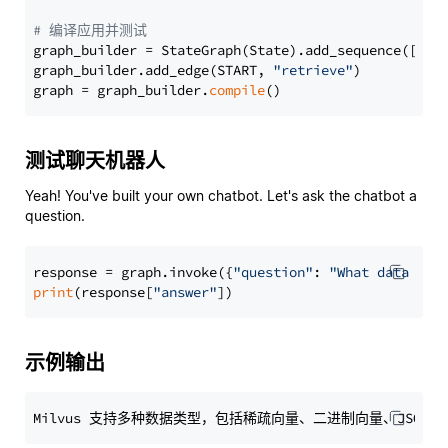
# 编译应用并测试
graph_builder = StateGraph(State).add_sequence([retr
graph_builder.add_edge(START, 
"retrieve"
)

graph = graph_builder.
compile
测试聊天机器人
Yeah! You've built your own chatbot. Let's ask the chatbot a
question.
response = graph.invoke({
"question"
: 
"What data typ
print
(response[
"answer"
示例输出