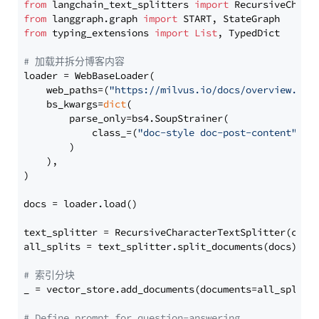
from
 langchain_text_splitters 
import
from
 langgraph.graph 
import
from
 typing_extensions 
import
List
, TypedDict

# 加载并拆分博客内容
loader = WebBaseLoader(

    web_paths=(
"https://milvus.io/docs/overview.md"
,
    bs_kwargs=
dict
(

        parse_only=bs4.SoupStrainer(

            class_=(
"doc-style doc-post-content"
)

        )

    ),

)

docs = loader.load()

text_splitter = RecursiveCharacterTextSplitter(chun
all_splits = text_splitter.split_documents(docs)

# 索引分块
_ = vector_store.add_documents(documents=all_splits)
# Define prompt for question-answering