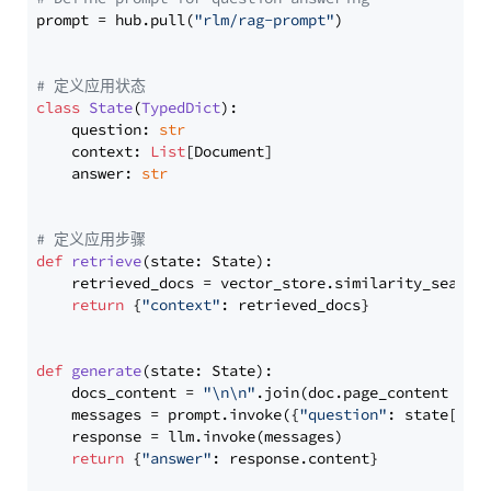
prompt = hub.pull(
"rlm/rag-prompt"
)

# 定义应用状态
class
State
(
TypedDict
):

    question: 
str
    context: 
List
[Document]

    answer: 
str
# 定义应用步骤
def
retrieve
(
state: State
):

    retrieved_docs = vector_store.similarity_search
return
 {
"context"
: retrieved_docs}

def
generate
(
state: State
):

    docs_content = 
"\n\n"
.join(doc.page_content 
for
    messages = prompt.invoke({
"question"
: state[
"qu
    response = llm.invoke(messages)

return
 {
"answer"
: response.content}
