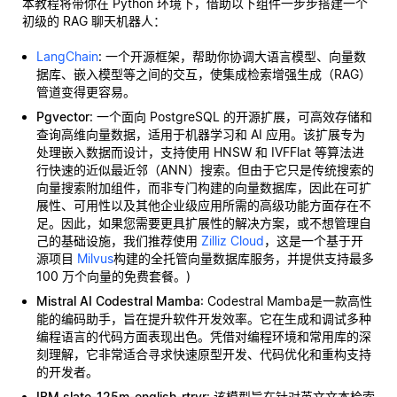
本教程将带你在 Python 环境下，借助以下组件一步步搭建一个
初级的 RAG 聊天机器人：
LangChain
: 一个开源框架，帮助你协调大语言模型、向量数
据库、嵌入模型等之间的交互，使集成检索增强生成（RAG）
管道变得更容易。
Pgvector
: 一个面向 PostgreSQL 的开源扩展，可高效存储和
查询高维向量数据，适用于机器学习和 AI 应用。该扩展专为
处理嵌入数据而设计，支持使用 HNSW 和 IVFFlat 等算法进
行快速的近似最近邻（ANN）搜索。但由于它只是传统搜索的
向量搜索附加组件，而非专门构建的向量数据库，因此在可扩
展性、可用性以及其他企业级应用所需的高级功能方面存在不
足。因此，如果您需要更具扩展性的解决方案，或不想管理自
己的基础设施，我们推荐使用
Zilliz Cloud
，这是一个基于开
源项目
Milvus
构建的全托管向量数据库服务，并提供支持最多
100 万个向量的免费套餐。)
Mistral AI Codestral Mamba
: Codestral Mamba是一款高性
能的编码助手，旨在提升软件开发效率。它在生成和调试多种
编程语言的代码方面表现出色。凭借对编程环境和常用库的深
刻理解，它非常适合寻求快速原型开发、代码优化和重构支持
的开发者。
IBM slate-125m-english-rtrvr
: 该模型旨在针对英文文本检索