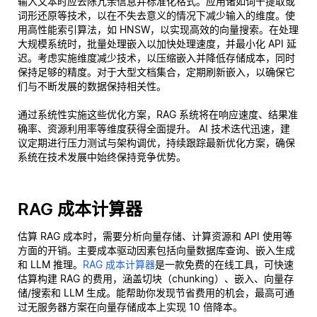
输入文本时应去除冗余信息并标准化格式。应用诸如词干提取或
词形还原等技术，以在不失去意义的情况下减少输入的维度。使
用高性能索引算法，如 HNSW，以实现高效的向量搜索。在处理
大规模系统时，批量处理嵌入以加快处理速度，并最小化 API 延
迟。考虑实施维度减少技术，以压缩嵌入并降低存储成本，同时
保持足够的精度。对于大型文档集合，定期刷新嵌入，以确保它
们与不断发展的数据保持相关性。
通过系统性实施这些优化方案，RAG 系统将在响应速度、结果准
确率、资源利用率等维度获得全面提升。 AI 技术迭代迅速，建
议定期进行压力测试与架构调优，持续跟踪最新优化方案，确保
系统在技术发展中始终保持竞争优势。
RAG 成本计算器
估算 RAG 成本时，需要分析向量存储、计算资源和 API 使用等
方面的开销。主要成本驱动因素包括向量数据库查询、嵌入生成
和 LLM 推理。
RAG 成本计算器
是一款免费的在线工具，可快速
估算构建 RAG 的费用，涵盖切块（chunking）、嵌入、向量存
储/搜索和 LLM 生成。能帮助你发现节省费用的机会，最高可通
过无服务器方案在向量存储成本上实现 10 倍降本。