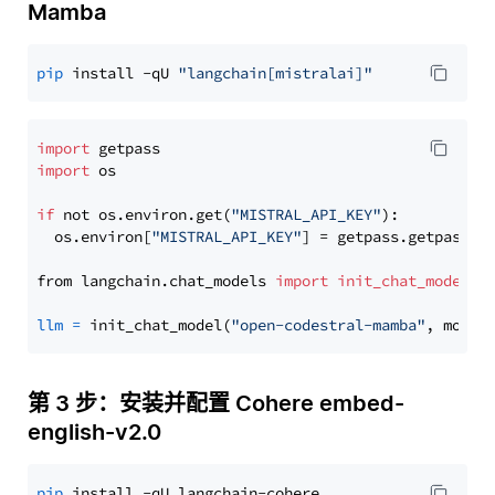
Mamba
pip
 install -qU 
"langchain[mistralai]"
import
import
 os

if
 not os.environ.get(
"MISTRAL_API_KEY"
):

  os.environ[
"MISTRAL_API_KEY"
] = getpass.getpass(
"
from langchain.chat_models 
import
init_chat_model
llm
=
 init_chat_model(
"open-codestral-mamba"
, model
第 3 步：安装并配置 Cohere embed-
english-v2.0
pip