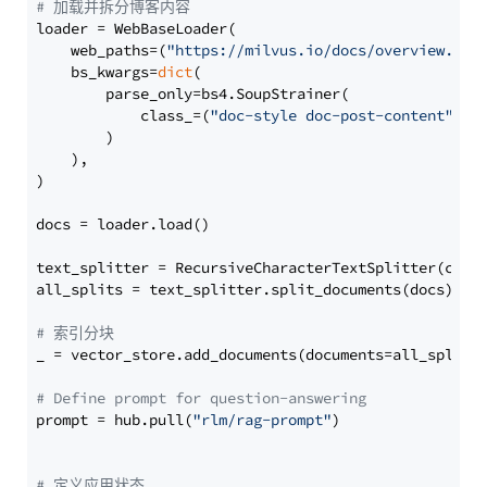
# 加载并拆分博客内容
loader = WebBaseLoader(

    web_paths=(
"https://milvus.io/docs/overview.md"
,
    bs_kwargs=
dict
(

        parse_only=bs4.SoupStrainer(

            class_=(
"doc-style doc-post-content"
)

        )

    ),

)

docs = loader.load()

text_splitter = RecursiveCharacterTextSplitter(chun
all_splits = text_splitter.split_documents(docs)

# 索引分块
_ = vector_store.add_documents(documents=all_splits)
# Define prompt for question-answering
prompt = hub.pull(
"rlm/rag-prompt"
)

# 定义应用状态