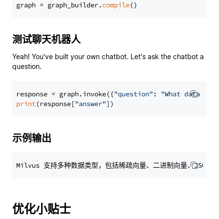
graph = graph_builder.
compile
测试聊天机器人
Yeah! You've built your own chatbot. Let's ask the chatbot a
question.
response = graph.invoke({
"question"
: 
"What data typ
print
(response[
"answer"
示例输出
优化小贴士