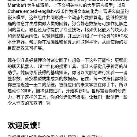
Mamba
作为生成清晰、上下文相关响应的大型语言模型；以及
Cohere embed-english-v2.0
作为将文本转化为丰富语义向量的
嵌入模型。这些组件共同形成一个动态的数据管道，能够检索精
确的信息并生成类似人类的回答，弥合静态数据与可操作见解之
间的差距。教程还为你提供了专业技巧，比如优化嵌入的块大小
和调整检索阈值，以微调性能，并且还介绍了一个
免费的RAG成
本计算器
，帮助你在准确性和预算之间取得平衡，从而使你的项
目既高效又可扩展。
现在你准备好将理论付诸实践了！想象一下这些可能性：更智能
的聊天机器人、超个性化的搜索工具，或让人感觉几乎神奇的AI
助手。凭借你所获得的基础知识，你可以大胆地进行实验——调
整参数、替换模型或集成新的数据源。记住，每一次迭代都将使
你更接近独一无二的系统。智能应用的未来掌握在你手中，所以
启动你的IDE，拥抱试错过程，开始构建吧。世界需要你的创造
力，有了这样的工具，你的创造没有极限。让我们一起创造一些
令人惊叹的东西吧！🚀
欢迎反馈！