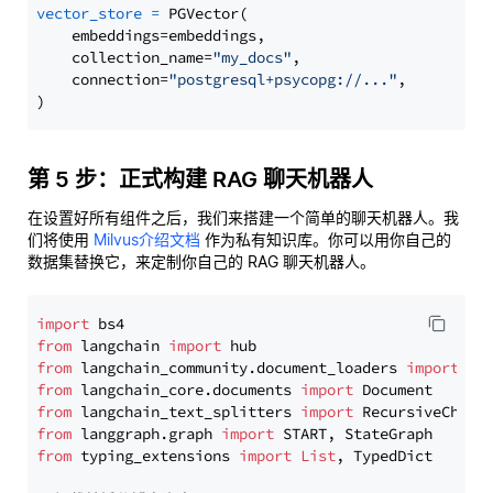
vector_store
=
 PGVector(

    embeddings=embeddings,

    collection_name=
"my_docs"
,

    connection=
"postgresql+psycopg://..."
,

第 5 步：正式构建 RAG 聊天机器人
在设置好所有组件之后，我们来搭建一个简单的聊天机器人。我
们将使用
Milvus介绍文档
作为私有知识库。你可以用你自己的
数据集替换它，来定制你自己的 RAG 聊天机器人。
import
from
 langchain 
import
from
 langchain_community.document_loaders 
import
from
 langchain_core.documents 
import
from
 langchain_text_splitters 
import
from
 langgraph.graph 
import
from
 typing_extensions 
import
List
, TypedDict
