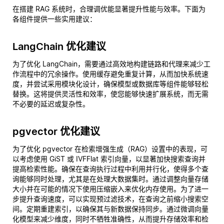
在搭建 RAG 系统时，合理调优能显著提升性能与效率。下面为
各组件提供一些实用建议：
LangChain 优化建议
为了优化 LangChain，需要通过高效地构建链路和代理来减少工
作流程中的冗余操作。使用缓存避免重复计算，从而加快系统速
度，并尝试采用模块化设计，确保模型或数据库等组件能够轻松
替换。这将提供灵活性和效率，使您能够快速扩展系统，而无需
不必要的延迟或复杂性。
pgvector 优化建议
为了优化 pgvector 在检索增强生成（RAG）设置中的表现，可
以考虑使用 GiST 或 IVFFlat 索引向量，以显著加快搜索查询并
提高检索性能。确保在查询执行过程中利用并行化，使得多个查
询能够同时处理，尤其是在处理大数据集时。通过调整向量存储
大小并在可能的情况下使用压缩嵌入来优化内存使用。为了进一
步提升查询速度，可以实现预过滤技术，在查询之前缩小搜索空
间。定期重建索引，以确保其与新数据保持同步。通过微调向量
化模型来减少维度，同时不牺牲准确性，从而提升存储效率和检