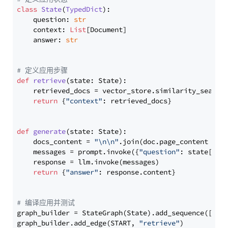
class
State
(
TypedDict
):

    question: 
str
    context: 
List
[Document]

    answer: 
str
# 定义应用步骤
def
retrieve
(
state: State
):

    retrieved_docs = vector_store.similarity_search
return
 {
"context"
: retrieved_docs}

def
generate
(
state: State
):

    docs_content = 
"\n\n"
.join(doc.page_content 
for
    messages = prompt.invoke({
"question"
: state[
"qu
    response = llm.invoke(messages)

return
 {
"answer"
: response.content}

# 编译应用并测试
graph_builder = StateGraph(State).add_sequence([retr
graph_builder.add_edge(START, 
"retrieve"
)
