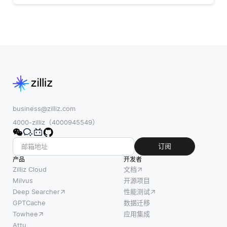
business@zilliz.com
4000-zilliz（4000945549）
订阅
产品
开发者
Zilliz Cloud
文档
Milvus
开源项目
Deep Searcher
性能测试
GPTCache
数据迁移
Towhee
应用集成
Attu