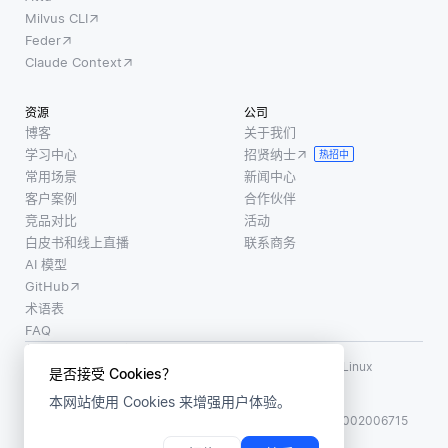
Milvus CLI
Feder
Claude Context
资源
公司
博客
关于我们
学习中心
招贤纳士
热招中
常用场景
新闻中心
客户案例
合作伙伴
竞品对比
活动
白皮书和线上直播
联系商务
AI 模型
GitHub
术语表
FAQ
使用条款
·
个人信息保护政策
·
数据安全政策
LF AI、LF AI & Data、Milvus，以及相关的开源项目名称为 Linux
是否接受 Cookies？
Foundation 所有商标
本网站使用 Cookies 来增强用户体验。
版权所有 ©2026 上海赜睿信息科技有限公司保留所有权利
ICP 备案:
沪ICP备2023014543号-1
沪公网安备31011002006715