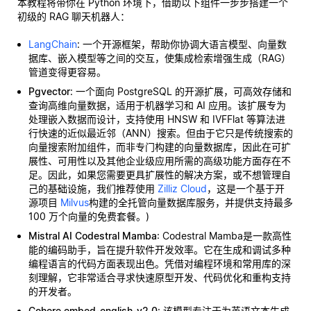
本教程将带你在 Python 环境下，借助以下组件一步步搭建一个
初级的 RAG 聊天机器人：
LangChain
: 一个开源框架，帮助你协调大语言模型、向量数
据库、嵌入模型等之间的交互，使集成检索增强生成（RAG）
管道变得更容易。
Pgvector
: 一个面向 PostgreSQL 的开源扩展，可高效存储和
查询高维向量数据，适用于机器学习和 AI 应用。该扩展专为
处理嵌入数据而设计，支持使用 HNSW 和 IVFFlat 等算法进
行快速的近似最近邻（ANN）搜索。但由于它只是传统搜索的
向量搜索附加组件，而非专门构建的向量数据库，因此在可扩
展性、可用性以及其他企业级应用所需的高级功能方面存在不
足。因此，如果您需要更具扩展性的解决方案，或不想管理自
己的基础设施，我们推荐使用
Zilliz Cloud
，这是一个基于开
源项目
Milvus
构建的全托管向量数据库服务，并提供支持最多
100 万个向量的免费套餐。)
Mistral AI Codestral Mamba
: Codestral Mamba是一款高性
能的编码助手，旨在提升软件开发效率。它在生成和调试多种
编程语言的代码方面表现出色。凭借对编程环境和常用库的深
刻理解，它非常适合寻求快速原型开发、代码优化和重构支持
的开发者。
Cohere embed-english-v2.0
: 该模型专注于为英语文本生成