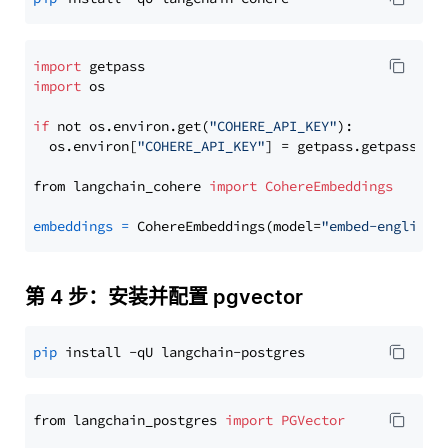
import
import
 os

if
 not os.environ.get(
"COHERE_API_KEY"
):

  os.environ[
"COHERE_API_KEY"
] = getpass.getpass(
"E
from langchain_cohere 
import
CohereEmbeddings
embeddings
=
 CohereEmbeddings(model=
"embed-english-
第 4 步：安装并配置 pgvector
pip
from langchain_postgres 
import
PGVector