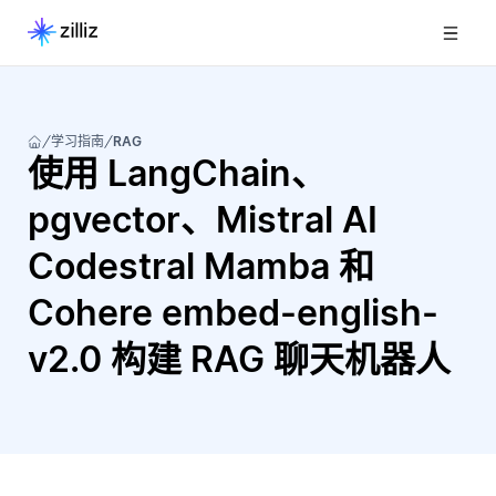
学习指南
RAG
使用 LangChain、
pgvector、Mistral AI
Codestral Mamba 和
Cohere embed-english-
v2.0 构建 RAG 聊天机器人