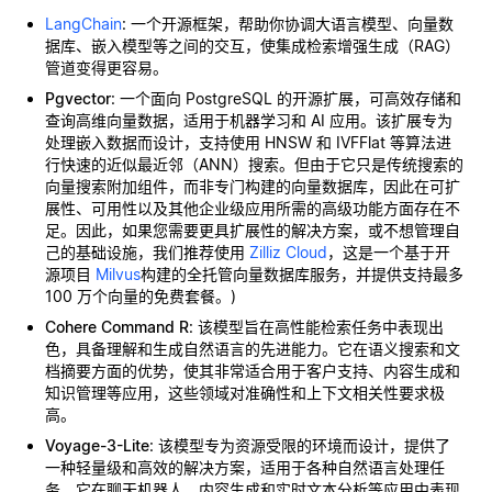
LangChain
: 一个开源框架，帮助你协调大语言模型、向量数
据库、嵌入模型等之间的交互，使集成检索增强生成（RAG）
管道变得更容易。
Pgvector
: 一个面向 PostgreSQL 的开源扩展，可高效存储和
查询高维向量数据，适用于机器学习和 AI 应用。该扩展专为
处理嵌入数据而设计，支持使用 HNSW 和 IVFFlat 等算法进
行快速的近似最近邻（ANN）搜索。但由于它只是传统搜索的
向量搜索附加组件，而非专门构建的向量数据库，因此在可扩
展性、可用性以及其他企业级应用所需的高级功能方面存在不
足。因此，如果您需要更具扩展性的解决方案，或不想管理自
己的基础设施，我们推荐使用
Zilliz Cloud
，这是一个基于开
源项目
Milvus
构建的全托管向量数据库服务，并提供支持最多
100 万个向量的免费套餐。)
Cohere Command R
: 该模型旨在高性能检索任务中表现出
色，具备理解和生成自然语言的先进能力。它在语义搜索和文
档摘要方面的优势，使其非常适合用于客户支持、内容生成和
知识管理等应用，这些领域对准确性和上下文相关性要求极
高。
Voyage-3-Lite
: 该模型专为资源受限的环境而设计，提供了
一种轻量级和高效的解决方案，适用于各种自然语言处理任
务。它在聊天机器人、内容生成和实时文本分析等应用中表现