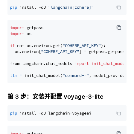
pip
 install -qU 
"langchain[cohere]"
import
import
 os

if
 not os.environ.get(
"COHERE_API_KEY"
):

  os.environ[
"COHERE_API_KEY"
] = getpass.getpass(
"E
from langchain.chat_models 
import
init_chat_model
llm
=
 init_chat_model(
"command-r"
, model_provider=
"
第 3 步：安装并配置 voyage-3-lite
pip
import