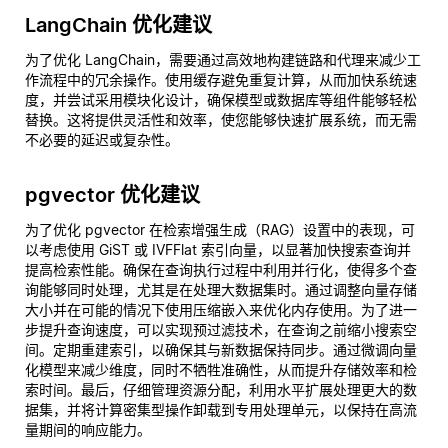
LangChain 优化建议
为了优化 LangChain，需要通过高效地构建链路和代理来减少工
作流程中的冗余操作。使用缓存避免重复计算，从而加快系统速
度，并尝试采用模块化设计，确保模型或数据库等组件能够轻松
替换。这将提供灵活性和效率，使您能够快速扩展系统，而无需
不必要的延迟或复杂性。
pgvector 优化建议
为了优化 pgvector 在检索增强生成（RAG）设置中的表现，可
以考虑使用 GiST 或 IVFFlat 索引向量，以显著加快搜索查询并
提高检索性能。确保在查询执行过程中利用并行化，使得多个查
询能够同时处理，尤其是在处理大数据集时。通过调整向量存储
大小并在可能的情况下使用压缩嵌入来优化内存使用。为了进一
步提升查询速度，可以实现预过滤技术，在查询之前缩小搜索空
间。定期重建索引，以确保其与新数据保持同步。通过微调向量
化模型来减少维度，同时不牺牲准确性，从而提升存储效率和检
索时间。最后，仔细管理资源分配，利用水平扩展处理更大的数
据集，并将计算密集型操作卸载到专用处理单元，以保持在高流
量期间的响应能力。