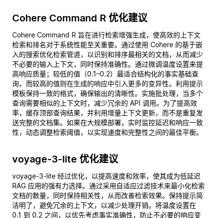
Cohere Command R 优化建议
Cohere Command R 旨在进行检索增强生成，使高效的上下文
检索和排名对于系统性能至关重要。通过使用 Cohere 的基于嵌
入的搜索优化检索管道，以识别和排序最相关的文档，从而减少
不必要的输入上下文，同时保持准确性。通过微调温度设置来提
高响应质量；较低的值（0.1–0.2）最适合结构化的事实基础查
询，而较高的值则在生成的响应中引入更多的变异性。利用提示
模板保持一致的格式，确保输出的清晰性。实施批处理，当多个
查询需要相似的上下文时，减少冗余的 API 调用。为了提高效
率，缓存顶部查询结果，并利用增量上下文更新，而不是重复发
送完整的文档集。如果在大规模部署，实时监控延迟和响应一致
性，动态调整检索阈值，以实现速度和完整性之间的最佳平衡。
voyage-3-lite 优化建议
voyage-3-lite 经过优化，以提高速度和效率，使其成为低延迟
RAG 应用的强有力选择。通过采用自适应过滤技术来最小化检索
文档的数量，同时保持相关性，从而改善检索效果。保持提示简
洁明了，避免冗余的上下文，以减少处理开销。将温度设置在
0.1 到 0.2 之间，以优先考虑事实准确性，防止不必要的响应变