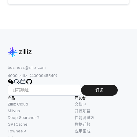
business@zilliz.com
4000-zilliz（4000945549）
订阅
产品
开发者
Zilliz Cloud
文档
Milvus
开源项目
Deep Searcher
性能测试
GPTCache
数据迁移
Towhee
应用集成