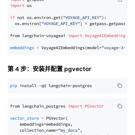
import
 os

if
 not os.environ.get(
"VOYAGE_API_KEY"
):

  os.environ[
"VOYAGE_API_KEY"
] = getpass.getpass(
"E
from langchain-voyageai 
import
VoyageAIEmbeddings
embeddings
=
 VoyageAIEmbeddings(model=
"voyage-3-lit
第 4 步：安装并配置 pgvector
pip
from langchain_postgres 
import
PGVector
vector_store
=
 PGVector(

    embeddings=embeddings,

    collection_name=
"my_docs"
,
