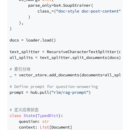
        parse_only=bs4.SoupStrainer(

            class_=(
"doc-style doc-post-content"
)

        )

    ),

)

docs = loader.load()

text_splitter = RecursiveCharacterTextSplitter(chun
all_splits = text_splitter.split_documents(docs)

# 索引分块
_ = vector_store.add_documents(documents=all_splits)
# Define prompt for question-answering
prompt = hub.pull(
"rlm/rag-prompt"
)

# 定义应用状态
class
State
(
TypedDict
):

    question: 
str
    context: 
List
[Document]
