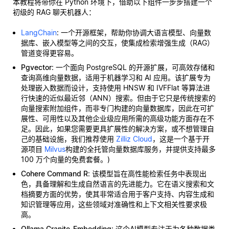
本教程将带你在 Python 环境下，借助以下组件一步步搭建一个
初级的 RAG 聊天机器人：
LangChain
: 一个开源框架，帮助你协调大语言模型、向量数
据库、嵌入模型等之间的交互，使集成检索增强生成（RAG）
管道变得更容易。
Pgvector
: 一个面向 PostgreSQL 的开源扩展，可高效存储和
查询高维向量数据，适用于机器学习和 AI 应用。该扩展专为
处理嵌入数据而设计，支持使用 HNSW 和 IVFFlat 等算法进
行快速的近似最近邻（ANN）搜索。但由于它只是传统搜索的
向量搜索附加组件，而非专门构建的向量数据库，因此在可扩
展性、可用性以及其他企业级应用所需的高级功能方面存在不
足。因此，如果您需要更具扩展性的解决方案，或不想管理自
己的基础设施，我们推荐使用
Zilliz Cloud
，这是一个基于开
源项目
Milvus
构建的全托管向量数据库服务，并提供支持最多
100 万个向量的免费套餐。)
Cohere Command R
: 该模型旨在高性能检索任务中表现出
色，具备理解和生成自然语言的先进能力。它在语义搜索和文
档摘要方面的优势，使其非常适合用于客户支持、内容生成和
知识管理等应用，这些领域对准确性和上下文相关性要求极
高。
Ollama Granite-Embedding
: 这个AI模型专注于为各种数据类