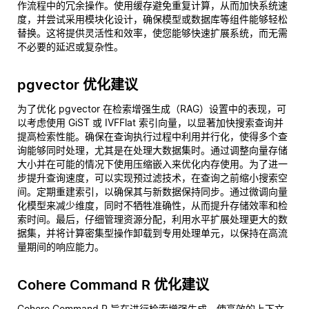
作流程中的冗余操作。使用缓存避免重复计算，从而加快系统速
度，并尝试采用模块化设计，确保模型或数据库等组件能够轻松
替换。这将提供灵活性和效率，使您能够快速扩展系统，而无需
不必要的延迟或复杂性。
pgvector 优化建议
为了优化 pgvector 在检索增强生成（RAG）设置中的表现，可
以考虑使用 GiST 或 IVFFlat 索引向量，以显著加快搜索查询并
提高检索性能。确保在查询执行过程中利用并行化，使得多个查
询能够同时处理，尤其是在处理大数据集时。通过调整向量存储
大小并在可能的情况下使用压缩嵌入来优化内存使用。为了进一
步提升查询速度，可以实现预过滤技术，在查询之前缩小搜索空
间。定期重建索引，以确保其与新数据保持同步。通过微调向量
化模型来减少维度，同时不牺牲准确性，从而提升存储效率和检
索时间。最后，仔细管理资源分配，利用水平扩展处理更大的数
据集，并将计算密集型操作卸载到专用处理单元，以保持在高流
量期间的响应能力。
Cohere Command R 优化建议
Cohere Command R 旨在进行检索增强生成，使高效的上下文