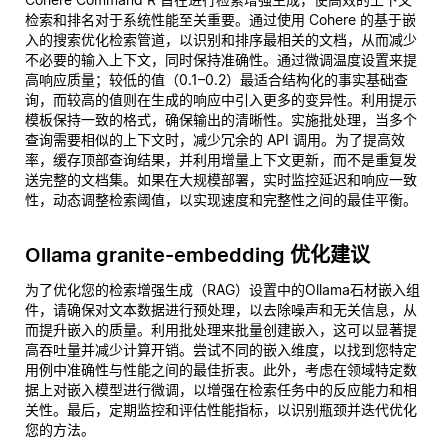
检索和排名对于系统性能至关重要。通过使用 Cohere 的基于嵌
入的搜索优化检索管道，以识别和排序最相关的文档，从而减少
不必要的输入上下文，同时保持准确性。通过微调温度设置来提
高响应质量；较低的值（0.1–0.2）最适合结构化的事实基础查
询，而较高的值则在生成的响应中引入更多的变异性。利用提示
模板保持一致的格式，确保输出的清晰性。实施批处理，当多个
查询需要相似的上下文时，减少冗余的 API 调用。为了提高效
率，缓存顶部查询结果，并利用增量上下文更新，而不是重复发
送完整的文档集。如果在大规模部署，实时监控延迟和响应一致
性，动态调整检索阈值，以实现速度和完整性之间的最佳平衡。
Ollama granite-embedding 优化建议
为了优化您的检索增强生成（RAG）设置中的Ollama石材嵌入组
件，请确保对文本数据进行预处理，以去除噪声和无关信息，从
而提升嵌入的质量。利用批处理来批量创建嵌入，这可以显著提
高吞吐量并减少计算开销。尝试不同的嵌入维度，以找到您特定
用例中准确性与性能之间的最佳折衷。此外，考虑在领域特定数
据上对嵌入模型进行微调，以增强在检索任务中的反应能力和相
关性。最后，定期监控和评估性能指标，以识别瓶颈并迭代优化
您的方法。