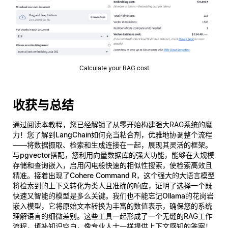
Calculate your RAG cost
收获与总结
通过阅读本教程，您已经解锁了从零开始构建强大RAG系统的魔
力！您了解到
LangChain
如何充当粘合剂，优雅地协调整个流程
——将数据摄取、检索和生成连接在一起，展现其灵活的框架。
与
pgvector
搭配，您利用向量数据库的强大功能，能够在大规模
存储和查询嵌入，启用闪电般快速的相似性搜索，使检索高效且
精准。接着出现了
Cohere Command R
，这个强大的大语言模型
将检索到的上下文转化为类人且准确的响应，证明了选择一个既
快速又智能的模型是多么关键。我们也不能忘记
Ollama的花岗岩
嵌入模型
，它将原始文本转换为丰富的数值表示，确保您的系统
理解语言的细微差别。这些工具一起形成了一个无缝的RAG工作
流程，填补知识空白，像专业人士一样提供上下文感知的答案！