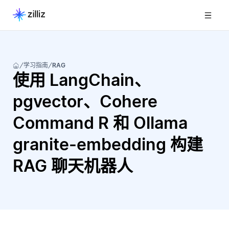
学习指南
RAG
使用 LangChain、
pgvector、Cohere
Command R 和 Ollama
granite-embedding 构建
RAG 聊天机器人