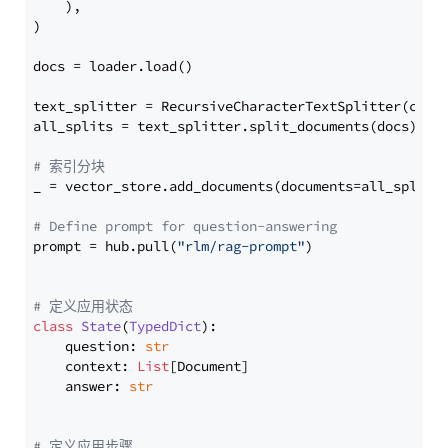
    ),

)

docs = loader.load()

text_splitter = RecursiveCharacterTextSplitter(chun
all_splits = text_splitter.split_documents(docs)

# 索引分块
_ = vector_store.add_documents(documents=all_splits)
# Define prompt for question-answering
prompt = hub.pull(
"rlm/rag-prompt"
)

# 定义应用状态
class
State
(
TypedDict
):

    question: 
str
    context: 
List
[Document]

    answer: 
str
# 定义应用步骤