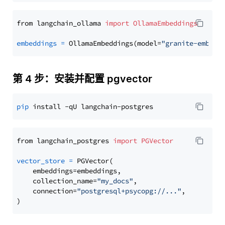
from langchain_ollama 
import
OllamaEmbeddings
embeddings
=
 OllamaEmbeddings(model=
"granite-embedd
第 4 步：安装并配置 pgvector
pip
from langchain_postgres 
import
PGVector
vector_store
=
 PGVector(

    embeddings=embeddings,

    collection_name=
"my_docs"
,

    connection=
"postgresql+psycopg://..."
,
