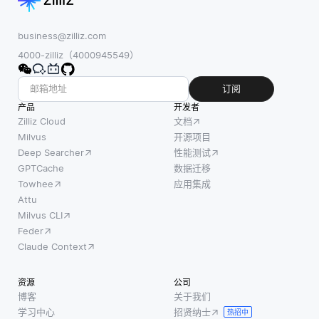
business@zilliz.com
4000-zilliz（4000945549）
订阅
产品
开发者
Zilliz Cloud
文档
Milvus
开源项目
Deep Searcher
性能测试
GPTCache
数据迁移
Towhee
应用集成
Attu
Milvus CLI
Feder
Claude Context
资源
公司
博客
关于我们
学习中心
招贤纳士
热招中