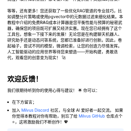
等等，还有更多！您还获取了一些优化RAG管道的专业技巧，比
如调整分片策略或使用pgvector中的元数据过滤来细化结果。本
教程中介绍的
免费RAG成本计算器
是您平衡性能与预算的秘密武
器，确保您的项目既可扩展又经济实惠。现在您已经拥有了这个
工具包，想象一下接下来的发展！无论您是在构建聊天机器人、
研究助手还是动态问答系统，您都已准备好进行创新。因此，卷
起袖子，尝试不同的模型，微调检索，让您的创造力尽情发挥。
人工智能驱动的应用世界等待您来塑造——开始构建，勇敢迭
代，观看您的创意变为现实！ 🚀
欢迎反馈！
我们很期待听到你的使用心得与建议！ 🌟 你可以：
在下方留言；
加入
Milvus Discord
社区，与全球 AI 爱好者一起交流。 如果
你觉得本教程对你有帮助，别忘了给
Milvus GitHub
仓库点个
⭐，这将激励我们不断创作！💖