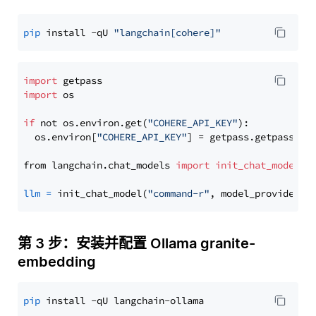
pip
 install -qU 
"langchain[cohere]"
import
import
 os

if
 not os.environ.get(
"COHERE_API_KEY"
):

  os.environ[
"COHERE_API_KEY"
] = getpass.getpass(
"E
from langchain.chat_models 
import
init_chat_model
llm
=
 init_chat_model(
"command-r"
, model_provider=
"
第 3 步：安装并配置 Ollama granite-
embedding
pip