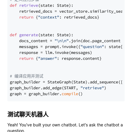
def
retrieve
(
state: State
):

    retrieved_docs = vector_store.similarity_search
return
 {
"context"
: retrieved_docs}

def
generate
(
state: State
):

    docs_content = 
"\n\n"
.join(doc.page_content 
for
    messages = prompt.invoke({
"question"
: state[
"qu
    response = llm.invoke(messages)

return
 {
"answer"
: response.content}

# 编译应用并测试
graph_builder = StateGraph(State).add_sequence([retr
graph_builder.add_edge(START, 
"retrieve"
)

graph = graph_builder.
compile
测试聊天机器人
Yeah! You've built your own chatbot. Let's ask the chatbot a
question.