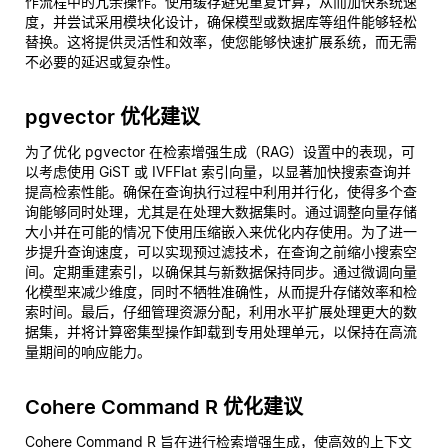
作流程中的冗余操作。使用缓存避免重复计算，从而加快系统速
度，并尝试采用模块化设计，确保模型或数据库等组件能够轻松
替换。这将提供灵活性和效率，使您能够快速扩展系统，而无需
不必要的延迟或复杂性。
pgvector 优化建议
为了优化 pgvector 在检索增强生成（RAG）设置中的表现，可
以考虑使用 GiST 或 IVFFlat 索引向量，以显著加快搜索查询并
提高检索性能。确保在查询执行过程中利用并行化，使得多个查
询能够同时处理，尤其是在处理大数据集时。通过调整向量存储
大小并在可能的情况下使用压缩嵌入来优化内存使用。为了进一
步提升查询速度，可以实现预过滤技术，在查询之前缩小搜索空
间。定期重建索引，以确保其与新数据保持同步。通过微调向量
化模型来减少维度，同时不牺牲准确性，从而提升存储效率和检
索时间。最后，仔细管理资源分配，利用水平扩展处理更大的数
据集，并将计算密集型操作卸载到专用处理单元，以保持在高流
量期间的响应能力。
Cohere Command R 优化建议
Cohere Command R 旨在进行检索增强生成，使高效的上下文