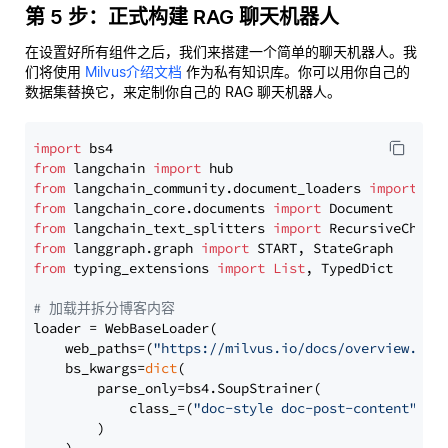
第 5 步：正式构建 RAG 聊天机器人
在设置好所有组件之后，我们来搭建一个简单的聊天机器人。我
们将使用
Milvus介绍文档
作为私有知识库。你可以用你自己的
数据集替换它，来定制你自己的 RAG 聊天机器人。
import
from
 langchain 
import
from
 langchain_community.document_loaders 
import
from
 langchain_core.documents 
import
from
 langchain_text_splitters 
import
from
 langgraph.graph 
import
from
 typing_extensions 
import
List
, TypedDict

# 加载并拆分博客内容
loader = WebBaseLoader(

    web_paths=(
"https://milvus.io/docs/overview.md"
,
    bs_kwargs=
dict
(

        parse_only=bs4.SoupStrainer(

            class_=(
"doc-style doc-post-content"
)

        )
