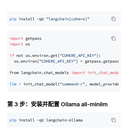
pip
 install -qU 
"langchain[cohere]"
import
import
 os

if
 not os.environ.get(
"COHERE_API_KEY"
):

  os.environ[
"COHERE_API_KEY"
] = getpass.getpass(
"E
from langchain.chat_models 
import
init_chat_model
llm
=
 init_chat_model(
"command-r"
, model_provider=
"
第 3 步：安装并配置 Ollama all-minilm
pip