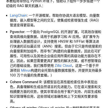
本教程将带你在 Python 环境下，借助以下组件一步步搭建一个
初级的 RAG 聊天机器人：
LangChain
: 一个开源框架，帮助你协调大语言模型、向量数
据库、嵌入模型等之间的交互，使集成检索增强生成（RAG）
管道变得更容易。
Pgvector
: 一个面向 PostgreSQL 的开源扩展，可高效存储和
查询高维向量数据，适用于机器学习和 AI 应用。该扩展专为
处理嵌入数据而设计，支持使用 HNSW 和 IVFFlat 等算法进
行快速的近似最近邻（ANN）搜索。但由于它只是传统搜索的
向量搜索附加组件，而非专门构建的向量数据库，因此在可扩
展性、可用性以及其他企业级应用所需的高级功能方面存在不
足。因此，如果您需要更具扩展性的解决方案，或不想管理自
己的基础设施，我们推荐使用
Zilliz Cloud
，这是一个基于开
源项目
Milvus
构建的全托管向量数据库服务，并提供支持最多
100 万个向量的免费套餐。)
Cohere Command R
: 该模型旨在高性能检索任务中表现出
色，具备理解和生成自然语言的先进能力。它在语义搜索和文
档摘要方面的优势，使其非常适合用于客户支持、内容生成和
知识管理等应用，这些领域对准确性和上下文相关性要求极
高。
Ollama all-minilm
: Ollama all-minilm 是一种轻量级的基于变