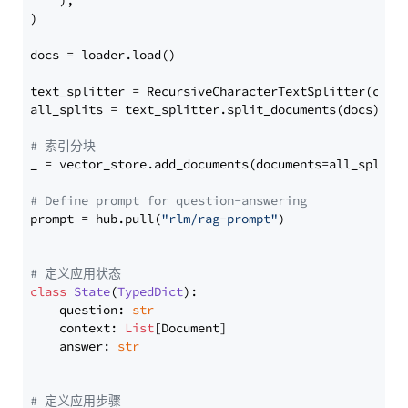
    ),

)

docs = loader.load()

text_splitter = RecursiveCharacterTextSplitter(chun
all_splits = text_splitter.split_documents(docs)

# 索引分块
_ = vector_store.add_documents(documents=all_splits)
# Define prompt for question-answering
prompt = hub.pull(
"rlm/rag-prompt"
)

# 定义应用状态
class
State
(
TypedDict
):

    question: 
str
    context: 
List
[Document]

    answer: 
str
# 定义应用步骤