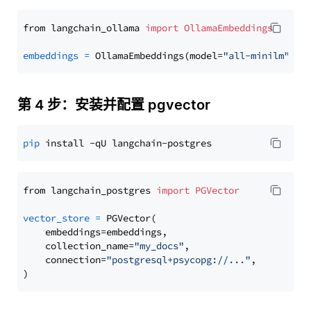
from langchain_ollama 
import
OllamaEmbeddings
embeddings
=
 OllamaEmbeddings(model=
"all-minilm"
第 4 步：安装并配置 pgvector
pip
from langchain_postgres 
import
PGVector
vector_store
=
 PGVector(

    embeddings=embeddings,

    collection_name=
"my_docs"
,

    connection=
"postgresql+psycopg://..."
,
