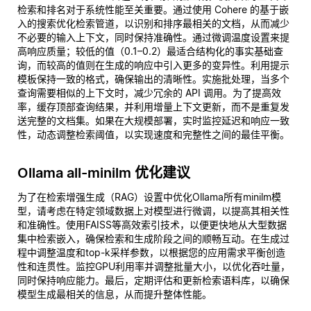
检索和排名对于系统性能至关重要。通过使用 Cohere 的基于嵌
入的搜索优化检索管道，以识别和排序最相关的文档，从而减少
不必要的输入上下文，同时保持准确性。通过微调温度设置来提
高响应质量；较低的值（0.1–0.2）最适合结构化的事实基础查
询，而较高的值则在生成的响应中引入更多的变异性。利用提示
模板保持一致的格式，确保输出的清晰性。实施批处理，当多个
查询需要相似的上下文时，减少冗余的 API 调用。为了提高效
率，缓存顶部查询结果，并利用增量上下文更新，而不是重复发
送完整的文档集。如果在大规模部署，实时监控延迟和响应一致
性，动态调整检索阈值，以实现速度和完整性之间的最佳平衡。
Ollama all-minilm 优化建议
为了在检索增强生成（RAG）设置中优化Ollama所有minilm模
型，请考虑在特定领域数据上对模型进行微调，以提高其相关性
和准确性。使用FAISS等高效索引技术，以便更快地从大型数据
集中检索嵌入，确保检索和生成阶段之间的顺畅互动。在生成过
程中调整温度和top-k采样参数，以根据您的应用需求平衡创造
性和连贯性。监控GPU利用率并调整批量大小，以优化吞吐量，
同时保持响应能力。最后，定期评估和更新检索语料库，以确保
模型生成最相关的信息，从而提升整体性能。