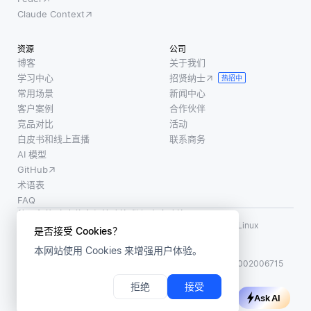
Claude Context
资源
公司
博客
关于我们
学习中心
招贤纳士
热招中
常用场景
新闻中心
客户案例
合作伙伴
竞品对比
活动
白皮书和线上直播
联系商务
AI 模型
GitHub
术语表
FAQ
使用条款
·
个人信息保护政策
·
数据安全政策
LF AI、LF AI & Data、Milvus，以及相关的开源项目名称为 Linux
是否接受 Cookies？
Foundation 所有商标
本网站使用 Cookies 来增强用户体验。
版权所有 ©2026 上海赜睿信息科技有限公司保留所有权利
ICP 备案:
沪ICP备2023014543号-1
沪公网安备31011002006715
拒绝
接受
Ask AI