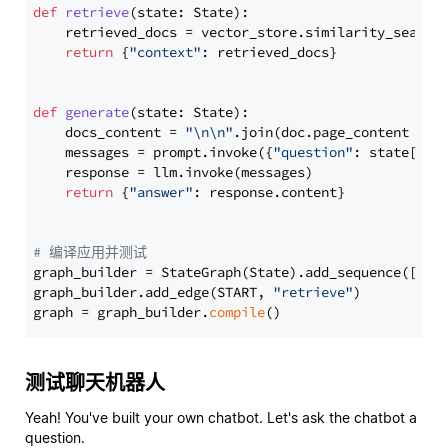
def
retrieve
(
state: State
):

    retrieved_docs = vector_store.similarity_search
return
 {
"context"
: retrieved_docs}

def
generate
(
state: State
):

    docs_content = 
"\n\n"
.join(doc.page_content 
for
    messages = prompt.invoke({
"question"
: state[
"qu
    response = llm.invoke(messages)

return
 {
"answer"
: response.content}

# 编译应用并测试
graph_builder = StateGraph(State).add_sequence([retr
graph_builder.add_edge(START, 
"retrieve"
)

graph = graph_builder.
compile
测试聊天机器人
Yeah! You've built your own chatbot. Let's ask the chatbot a
question.