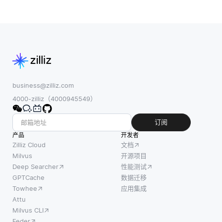
business@zilliz.com
4000-zilliz（4000945549）
订阅
产品
开发者
Zilliz Cloud
文档
Milvus
开源项目
Deep Searcher
性能测试
GPTCache
数据迁移
Towhee
应用集成
Attu
Milvus CLI
Feder