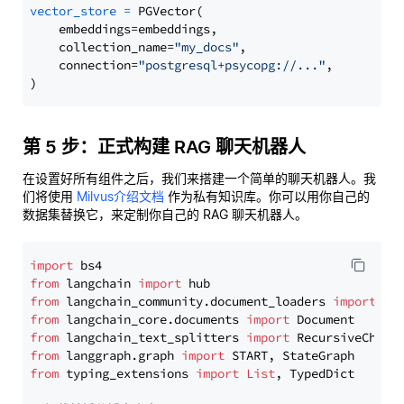
vector_store
=
 PGVector(

    embeddings=embeddings,

    collection_name=
"my_docs"
,

    connection=
"postgresql+psycopg://..."
,

第 5 步：正式构建 RAG 聊天机器人
在设置好所有组件之后，我们来搭建一个简单的聊天机器人。我
们将使用
Milvus介绍文档
作为私有知识库。你可以用你自己的
数据集替换它，来定制你自己的 RAG 聊天机器人。
import
from
 langchain 
import
from
 langchain_community.document_loaders 
import
from
 langchain_core.documents 
import
from
 langchain_text_splitters 
import
from
 langgraph.graph 
import
from
 typing_extensions 
import
List
, TypedDict
