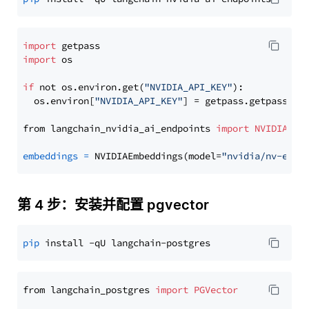
import
import
 os

if
 not os.environ.get(
"NVIDIA_API_KEY"
):

  os.environ[
"NVIDIA_API_KEY"
] = getpass.getpass(
"E
from langchain_nvidia_ai_endpoints 
import
NVIDIAEmb
embeddings
=
 NVIDIAEmbeddings(model=
"nvidia/nv-embe
第 4 步：安装并配置 pgvector
pip
from langchain_postgres 
import
PGVector