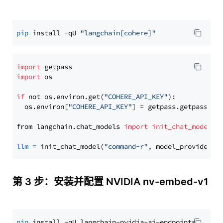
pip
 install -qU 
"langchain[cohere]"
import
import
 os

if
 not os.environ.get(
"COHERE_API_KEY"
):

  os.environ[
"COHERE_API_KEY"
] = getpass.getpass(
"E
from langchain.chat_models 
import
init_chat_model
llm
=
 init_chat_model(
"command-r"
, model_provider=
"
第 3 步：安装并配置 NVIDIA nv-embed-v1
pip