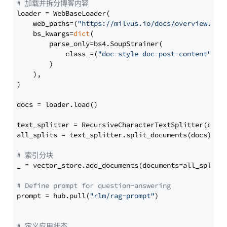
# 加载并拆分博客内容
loader = WebBaseLoader(

    web_paths=(
"https://milvus.io/docs/overview.md"
,
    bs_kwargs=
dict
(

        parse_only=bs4.SoupStrainer(

            class_=(
"doc-style doc-post-content"
)

        )

    ),

)

docs = loader.load()

text_splitter = RecursiveCharacterTextSplitter(chun
all_splits = text_splitter.split_documents(docs)

# 索引分块
_ = vector_store.add_documents(documents=all_splits)
# Define prompt for question-answering
prompt = hub.pull(
"rlm/rag-prompt"
)

# 定义应用状态