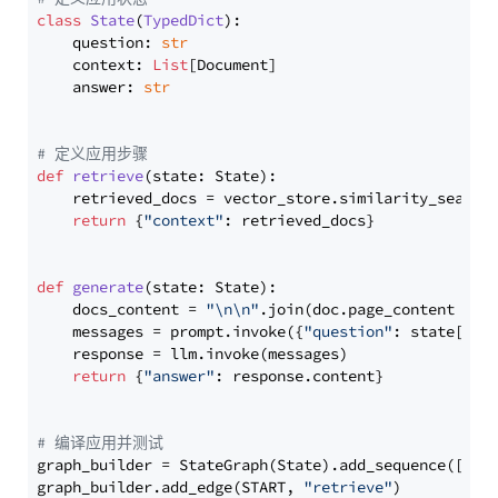
class
State
(
TypedDict
):

    question: 
str
    context: 
List
[Document]

    answer: 
str
# 定义应用步骤
def
retrieve
(
state: State
):

    retrieved_docs = vector_store.similarity_search
return
 {
"context"
: retrieved_docs}

def
generate
(
state: State
):

    docs_content = 
"\n\n"
.join(doc.page_content 
for
    messages = prompt.invoke({
"question"
: state[
"qu
    response = llm.invoke(messages)

return
 {
"answer"
: response.content}

# 编译应用并测试
graph_builder = StateGraph(State).add_sequence([retr
graph_builder.add_edge(START, 
"retrieve"
)
