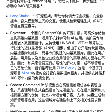
本教程将带你在 Python 环境下，借助以下组件一步步搭建一个
初级的 RAG 聊天机器人：
LangChain
: 一个开源框架，帮助你协调大语言模型、向量数
据库、嵌入模型等之间的交互，使集成检索增强生成（RAG）
管道变得更容易。
Pgvector
: 一个面向 PostgreSQL 的开源扩展，可高效存储和
查询高维向量数据，适用于机器学习和 AI 应用。该扩展专为
处理嵌入数据而设计，支持使用 HNSW 和 IVFFlat 等算法进
行快速的近似最近邻（ANN）搜索。但由于它只是传统搜索的
向量搜索附加组件，而非专门构建的向量数据库，因此在可扩
展性、可用性以及其他企业级应用所需的高级功能方面存在不
足。因此，如果您需要更具扩展性的解决方案，或不想管理自
己的基础设施，我们推荐使用
Zilliz Cloud
，这是一个基于开
源项目
Milvus
构建的全托管向量数据库服务，并提供支持最多
100 万个向量的免费套餐。)
Cohere Command R
: 该模型旨在高性能检索任务中表现出
色，具备理解和生成自然语言的先进能力。它在语义搜索和文
档摘要方面的优势，使其非常适合用于客户支持、内容生成和
知识管理等应用，这些领域对准确性和上下文相关性要求极
高。
NVIDIA nv-embed-v1
: 这个模型专注于为各种应用生成高质