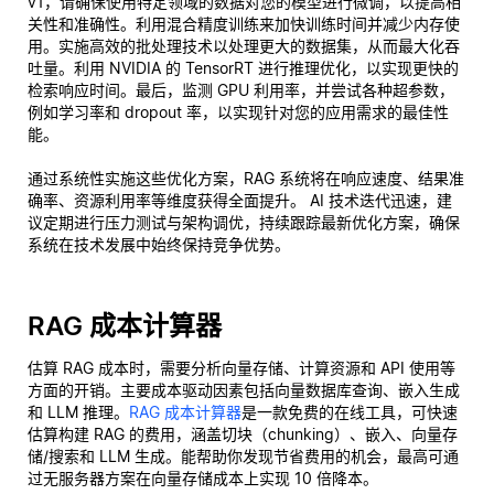
v1，请确保使用特定领域的数据对您的模型进行微调，以提高相
关性和准确性。利用混合精度训练来加快训练时间并减少内存使
用。实施高效的批处理技术以处理更大的数据集，从而最大化吞
吐量。利用 NVIDIA 的 TensorRT 进行推理优化，以实现更快的
检索响应时间。最后，监测 GPU 利用率，并尝试各种超参数，
例如学习率和 dropout 率，以实现针对您的应用需求的最佳性
能。
通过系统性实施这些优化方案，RAG 系统将在响应速度、结果准
确率、资源利用率等维度获得全面提升。 AI 技术迭代迅速，建
议定期进行压力测试与架构调优，持续跟踪最新优化方案，确保
系统在技术发展中始终保持竞争优势。
RAG 成本计算器
估算 RAG 成本时，需要分析向量存储、计算资源和 API 使用等
方面的开销。主要成本驱动因素包括向量数据库查询、嵌入生成
和 LLM 推理。
RAG 成本计算器
是一款免费的在线工具，可快速
估算构建 RAG 的费用，涵盖切块（chunking）、嵌入、向量存
储/搜索和 LLM 生成。能帮助你发现节省费用的机会，最高可通
过无服务器方案在向量存储成本上实现 10 倍降本。