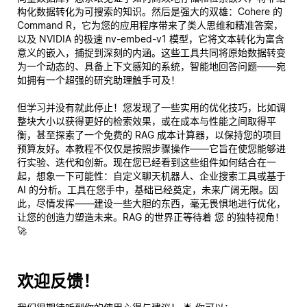
构化数据转化为可搜索的知识。然后是强大的双雄：Cohere 的
Command R，它为您的应用程序带来了类人思维和精准答案，
以及 NVIDIA 的极速 nv-embed-v1 模型，它将文本转化为富含
意义的嵌入，捕捉到深刻的内涵。这些工具共同将原始数据转变
为一个动态的、具备上下文感知的系统，智能地回答问题——宛
如拥有一个超强的研究助理触手可及！
但学习并没有就此停止！您发现了一些实用的优化技巧，比如调
整块大小以获得更好的检索效果，或在成本与性能之间取得平
衡，甚至探索了一个免费的 RAG 成本计算器，以保持您的项目
预算友好。本教程不仅仅是按照步骤操作——它旨在使您能够进
行实验、迭代和创新。现在您已经看到这些组件如何结合在一
起，想象一下可能性：自定义聊天机器人、企业搜索工具或基于
AI 的分析。工具在您手中，基础已经奠定，未来广阔无限。因
此，尽情发挥——建设一些大胆的东西，毫无畏惧地进行优化，
让您的创造力塑造未来。RAG 的世界正等待着
您
的独特视角！
🚀
欢迎反馈！