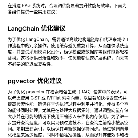
在搭建 RAG 系统时，合理调优能显著提升性能与效率。下面为
各组件提供一些实用建议：
LangChain 优化建议
为了优化 LangChain，需要通过高效地构建链路和代理来减少工
作流程中的冗余操作。使用缓存避免重复计算，从而加快系统速
度，并尝试采用模块化设计，确保模型或数据库等组件能够轻松
替换。这将提供灵活性和效率，使您能够快速扩展系统，而无需
不必要的延迟或复杂性。
pgvector 优化建议
为了优化 pgvector 在检索增强生成（RAG）设置中的表现，可
以考虑使用 GiST 或 IVFFlat 索引向量，以显著加快搜索查询并
提高检索性能。确保在查询执行过程中利用并行化，使得多个查
询能够同时处理，尤其是在处理大数据集时。通过调整向量存储
大小并在可能的情况下使用压缩嵌入来优化内存使用。为了进一
步提升查询速度，可以实现预过滤技术，在查询之前缩小搜索空
间。定期重建索引，以确保其与新数据保持同步。通过微调向量
化模型来减少维度，同时不牺牲准确性，从而提升存储效率和检