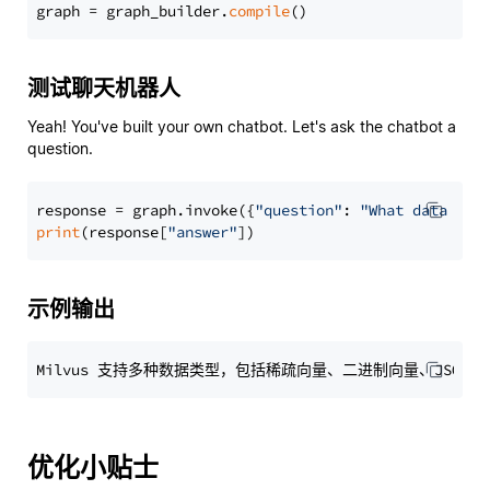
graph = graph_builder.
compile
测试聊天机器人
Yeah! You've built your own chatbot. Let's ask the chatbot a
question.
response = graph.invoke({
"question"
: 
"What data typ
print
(response[
"answer"
示例输出
优化小贴士