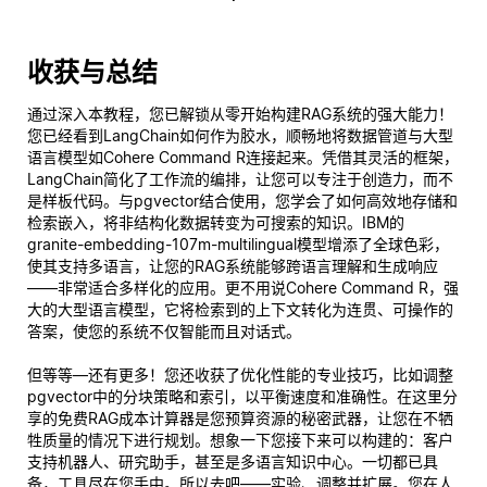
收获与总结
通过深入本教程，您已解锁从零开始构建RAG系统的强大能力！
您已经看到LangChain如何作为胶水，顺畅地将数据管道与大型
语言模型如Cohere Command R连接起来。凭借其灵活的框架，
LangChain简化了工作流的编排，让您可以专注于创造力，而不
是样板代码。与pgvector结合使用，您学会了如何高效地存储和
检索嵌入，将非结构化数据转变为可搜索的知识。IBM的
granite-embedding-107m-multilingual模型增添了全球色彩，
使其支持多语言，让您的RAG系统能够跨语言理解和生成响应
——非常适合多样化的应用。更不用说Cohere Command R，强
大的大型语言模型，它将检索到的上下文转化为连贯、可操作的
答案，使您的系统不仅智能而且
对话式
。
但等等—还有更多！您还收获了优化性能的专业技巧，比如调整
pgvector中的分块策略和索引，以平衡速度和准确性。在这里分
享的免费RAG成本计算器是您预算资源的秘密武器，让您在不牺
牲质量的情况下进行规划。想象一下您接下来可以构建的：客户
支持机器人、研究助手，甚至是多语言知识中心。一切都已具
备，工具尽在您手中。所以去吧——实验、调整并扩展。您在人