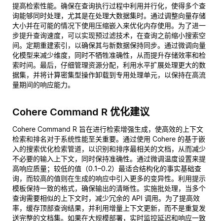
提高检索性能。确保在查询执行过程中利用并行化，使得多个查
询能够同时处理，尤其是在处理大数据集时。通过调整向量存储
大小并在可能的情况下使用压缩嵌入来优化内存使用。为了进一
步提升查询速度，可以实现预过滤技术，在查询之前缩小搜索空
间。定期重建索引，以确保其与新数据保持同步。通过微调向量
化模型来减少维度，同时不牺牲准确性，从而提升存储效率和检
索时间。最后，仔细管理资源分配，利用水平扩展处理更大的数
据集，并将计算密集型操作卸载到专用处理单元，以保持在高流
量期间的响应能力。
Cohere Command R 优化建议
Cohere Command R 旨在进行检索增强生成，使高效的上下文
检索和排名对于系统性能至关重要。通过使用 Cohere 的基于嵌
入的搜索优化检索管道，以识别和排序最相关的文档，从而减少
不必要的输入上下文，同时保持准确性。通过微调温度设置来提
高响应质量；较低的值（0.1–0.2）最适合结构化的事实基础查
询，而较高的值则在生成的响应中引入更多的变异性。利用提示
模板保持一致的格式，确保输出的清晰性。实施批处理，当多个
查询需要相似的上下文时，减少冗余的 API 调用。为了提高效
率，缓存顶部查询结果，并利用增量上下文更新，而不是重复发
送完整的文档集。如果在大规模部署，实时监控延迟和响应一致