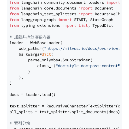
from
 langchain_community.document_loaders 
import
from
 langchain_core.documents 
import
from
 langchain_text_splitters 
import
from
 langgraph.graph 
import
from
 typing_extensions 
import
List
, TypedDict

# 加载并拆分博客内容
loader = WebBaseLoader(

    web_paths=(
"https://milvus.io/docs/overview.md"
,
    bs_kwargs=
dict
(

        parse_only=bs4.SoupStrainer(

            class_=(
"doc-style doc-post-content"
)

        )

    ),

)

docs = loader.load()

text_splitter = RecursiveCharacterTextSplitter(chun
all_splits = text_splitter.split_documents(docs)

# 索引分块