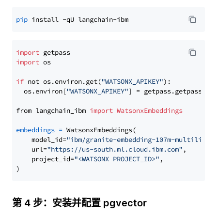
pip
import
import
 os

if
 not os.environ.get(
"WATSONX_APIKEY"
):

  os.environ[
"WATSONX_APIKEY"
] = getpass.getpass(
"E
from langchain_ibm 
import
WatsonxEmbeddings
embeddings
=
 WatsonxEmbeddings(

    model_id=
"ibm/granite-embedding-107m-multilingu
    url=
"https://us-south.ml.cloud.ibm.com"
,

    project_id=
"<WATSONX PROJECT_ID>"
,

第 4 步：安装并配置 pgvector