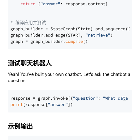
return
 {
"answer"
: response.content}

# 编译应用并测试
graph_builder = StateGraph(State).add_sequence([retr
graph_builder.add_edge(START, 
"retrieve"
)

graph = graph_builder.
compile
测试聊天机器人
Yeah! You've built your own chatbot. Let's ask the chatbot a
question.
response = graph.invoke({
"question"
: 
"What data typ
print
(response[
"answer"
示例输出