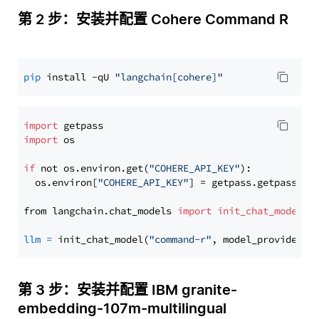
第 2 步：安装并配置 Cohere Command R
pip
 install -qU 
"langchain[cohere]"
import
import
 os

if
 not os.environ.get(
"COHERE_API_KEY"
):

  os.environ[
"COHERE_API_KEY"
] = getpass.getpass(
"E
from langchain.chat_models 
import
init_chat_model
llm
=
 init_chat_model(
"command-r"
, model_provider=
"
第 3 步：安装并配置 IBM granite-
embedding-107m-multilingual