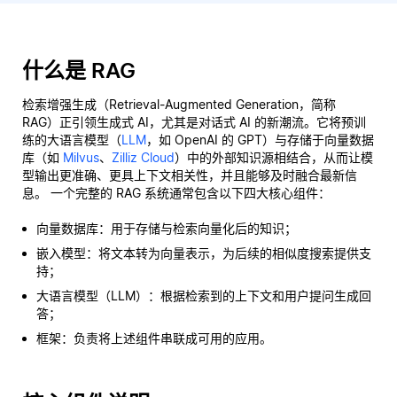
什么是 RAG
检索增强生成（Retrieval-Augmented Generation，简称
RAG）正引领生成式 AI，尤其是对话式 AI 的新潮流。它将预训
练的大语言模型（
LLM
，如 OpenAI 的 GPT）与存储于向量数据
库（如
Milvus
、
Zilliz Cloud
）中的外部知识源相结合，从而让模
型输出更准确、更具上下文相关性，并且能够及时融合最新信
息。 一个完整的 RAG 系统通常包含以下四大核心组件：
向量数据库：用于存储与检索向量化后的知识；
嵌入模型：将文本转为向量表示，为后续的相似度搜索提供支
持；
大语言模型（LLM）：根据检索到的上下文和用户提问生成回
答；
框架：负责将上述组件串联成可用的应用。