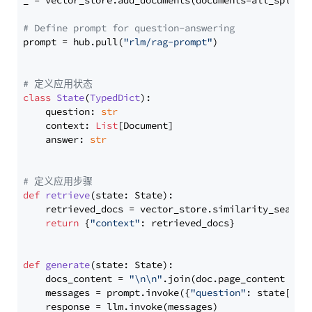
_ = vector_store.add_documents(documents=all_splits)
# Define prompt for question-answering
prompt = hub.pull(
"rlm/rag-prompt"
)

# 定义应用状态
class
State
(
TypedDict
):

    question: 
str
    context: 
List
[Document]

    answer: 
str
# 定义应用步骤
def
retrieve
(
state: State
):

    retrieved_docs = vector_store.similarity_search
return
 {
"context"
: retrieved_docs}

def
generate
(
state: State
):

    docs_content = 
"\n\n"
.join(doc.page_content 
for
    messages = prompt.invoke({
"question"
: state[
"qu
    response = llm.invoke(messages)
