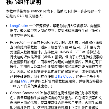
核心组件说明
本教程将带你在 Python 环境下，借助以下组件一步步搭建一个
初级的 RAG 聊天机器人：
LangChain
: 一个开源框架，帮助你协调大语言模型、向量数
据库、嵌入模型等之间的交互，使集成检索增强生成（RAG）
管道变得更容易。
Pgvector
: 一个面向 PostgreSQL 的开源扩展，可高效存储和
查询高维向量数据，适用于机器学习和 AI 应用。该扩展专为
处理嵌入数据而设计，支持使用 HNSW 和 IVFFlat 等算法进
行快速的近似最近邻（ANN）搜索。但由于它只是传统搜索的
向量搜索附加组件，而非专门构建的向量数据库，因此在可扩
展性、可用性以及其他企业级应用所需的高级功能方面存在不
足。因此，如果您需要更具扩展性的解决方案，或不想管理自
己的基础设施，我们推荐使用
Zilliz Cloud
，这是一个基于开
源项目
Milvus
构建的全托管向量数据库服务，并提供支持最多
100 万个向量的免费套餐。)
Cohere Command R
: 该模型旨在高性能检索任务中表现出
色，具备理解和生成自然语言的先进能力。它在语义搜索和文
档摘要方面的优势，使其非常适合用于客户支持、内容生成和
知识管理等应用，这些领域对准确性和上下文相关性要求极