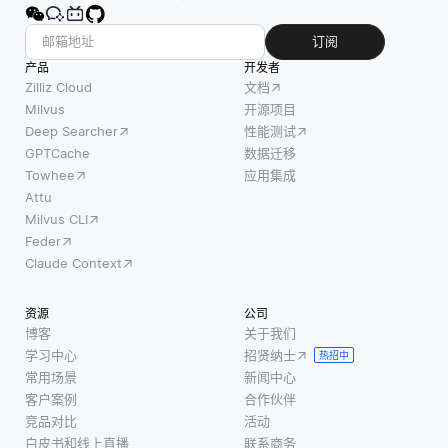
订阅
产品
开发者
Zilliz Cloud
文档
Milvus
开源项目
Deep Searcher
性能测试
GPTCache
数据迁移
Towhee
应用集成
Attu
Milvus CLI
Feder
Claude Context
资源
公司
博客
关于我们
学习中心
招贤纳士
热招中
常用场景
新闻中心
客户案例
合作伙伴
竞品对比
活动
白皮书和线上直播
联系商务