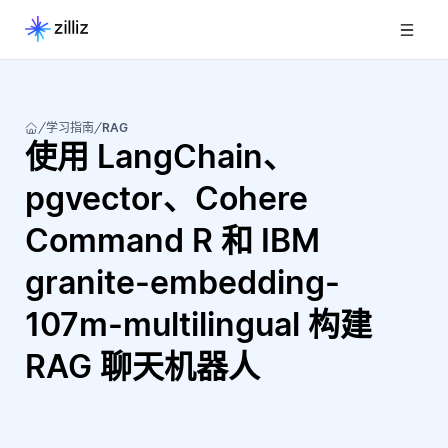
学习指南
RAG
使用 LangChain、
pgvector、Cohere
Command R 和 IBM
granite-embedding-
107m-multilingual 构建
RAG 聊天机器人