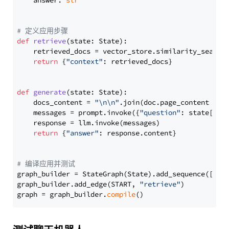
    answer: 
str
# 定义应用步骤
def
retrieve
(
state: State
):

    retrieved_docs = vector_store.similarity_search
return
 {
"context"
: retrieved_docs}

def
generate
(
state: State
):

    docs_content = 
"\n\n"
.join(doc.page_content 
for
    messages = prompt.invoke({
"question"
: state[
"qu
    response = llm.invoke(messages)

return
 {
"answer"
: response.content}

# 编译应用并测试
graph_builder = StateGraph(State).add_sequence([retr
graph_builder.add_edge(START, 
"retrieve"
)

graph = graph_builder.
compile