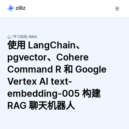
学习指南
RAG
使用 LangChain、
pgvector、Cohere
Command R 和 Google
Vertex AI text-
embedding-005 构建
RAG 聊天机器人