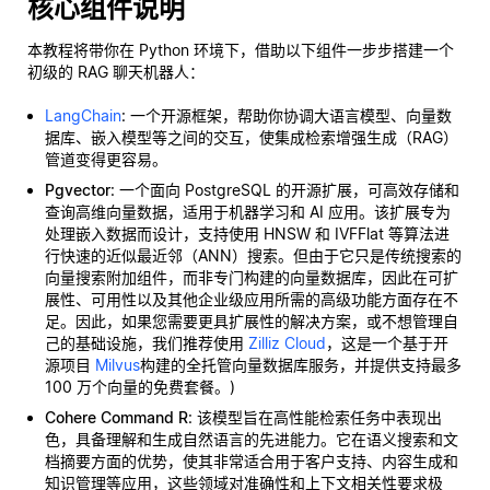
核心组件说明
本教程将带你在 Python 环境下，借助以下组件一步步搭建一个
初级的 RAG 聊天机器人：
LangChain
: 一个开源框架，帮助你协调大语言模型、向量数
据库、嵌入模型等之间的交互，使集成检索增强生成（RAG）
管道变得更容易。
Pgvector
: 一个面向 PostgreSQL 的开源扩展，可高效存储和
查询高维向量数据，适用于机器学习和 AI 应用。该扩展专为
处理嵌入数据而设计，支持使用 HNSW 和 IVFFlat 等算法进
行快速的近似最近邻（ANN）搜索。但由于它只是传统搜索的
向量搜索附加组件，而非专门构建的向量数据库，因此在可扩
展性、可用性以及其他企业级应用所需的高级功能方面存在不
足。因此，如果您需要更具扩展性的解决方案，或不想管理自
己的基础设施，我们推荐使用
Zilliz Cloud
，这是一个基于开
源项目
Milvus
构建的全托管向量数据库服务，并提供支持最多
100 万个向量的免费套餐。)
Cohere Command R
: 该模型旨在高性能检索任务中表现出
色，具备理解和生成自然语言的先进能力。它在语义搜索和文
档摘要方面的优势，使其非常适合用于客户支持、内容生成和
知识管理等应用，这些领域对准确性和上下文相关性要求极