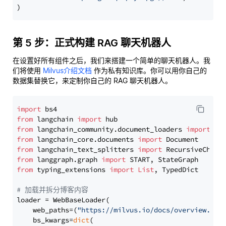
第 5 步：正式构建 RAG 聊天机器人
在设置好所有组件之后，我们来搭建一个简单的聊天机器人。我
们将使用
Milvus介绍文档
作为私有知识库。你可以用你自己的
数据集替换它，来定制你自己的 RAG 聊天机器人。
import
from
 langchain 
import
from
 langchain_community.document_loaders 
import
from
 langchain_core.documents 
import
from
 langchain_text_splitters 
import
from
 langgraph.graph 
import
from
 typing_extensions 
import
List
, TypedDict

# 加载并拆分博客内容
loader = WebBaseLoader(

    web_paths=(
"https://milvus.io/docs/overview.md"
,
    bs_kwargs=
dict
(
