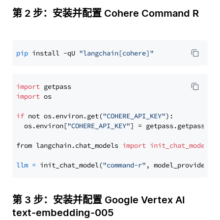
第 2 步：安装并配置 Cohere Command R
pip
 install -qU 
"langchain[cohere]"
import
import
 os

if
 not os.environ.get(
"COHERE_API_KEY"
):

  os.environ[
"COHERE_API_KEY"
] = getpass.getpass(
"E
from langchain.chat_models 
import
init_chat_model
llm
=
 init_chat_model(
"command-r"
, model_provider=
"
第 3 步：安装并配置 Google Vertex AI
text-embedding-005