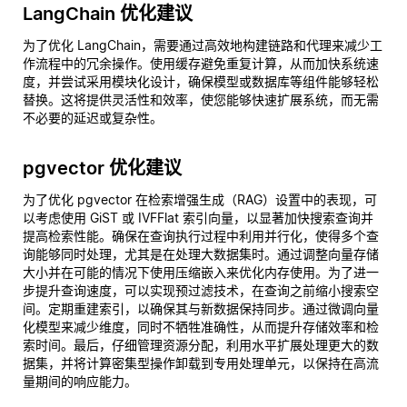
LangChain 优化建议
为了优化 LangChain，需要通过高效地构建链路和代理来减少工
作流程中的冗余操作。使用缓存避免重复计算，从而加快系统速
度，并尝试采用模块化设计，确保模型或数据库等组件能够轻松
替换。这将提供灵活性和效率，使您能够快速扩展系统，而无需
不必要的延迟或复杂性。
pgvector 优化建议
为了优化 pgvector 在检索增强生成（RAG）设置中的表现，可
以考虑使用 GiST 或 IVFFlat 索引向量，以显著加快搜索查询并
提高检索性能。确保在查询执行过程中利用并行化，使得多个查
询能够同时处理，尤其是在处理大数据集时。通过调整向量存储
大小并在可能的情况下使用压缩嵌入来优化内存使用。为了进一
步提升查询速度，可以实现预过滤技术，在查询之前缩小搜索空
间。定期重建索引，以确保其与新数据保持同步。通过微调向量
化模型来减少维度，同时不牺牲准确性，从而提升存储效率和检
索时间。最后，仔细管理资源分配，利用水平扩展处理更大的数
据集，并将计算密集型操作卸载到专用处理单元，以保持在高流
量期间的响应能力。