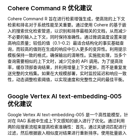
Cohere Command R 优化建议
Cohere Command R 旨在进行检索增强生成，使高效的上下文
检索和排名对于系统性能至关重要。通过使用 Cohere 的基于嵌
入的搜索优化检索管道，以识别和排序最相关的文档，从而减少
不必要的输入上下文，同时保持准确性。通过微调温度设置来提
高响应质量；较低的值（0.1–0.2）最适合结构化的事实基础查
询，而较高的值则在生成的响应中引入更多的变异性。利用提示
模板保持一致的格式，确保输出的清晰性。实施批处理，当多个
查询需要相似的上下文时，减少冗余的 API 调用。为了提高效
率，缓存顶部查询结果，并利用增量上下文更新，而不是重复发
送完整的文档集。如果在大规模部署，实时监控延迟和响应一致
性，动态调整检索阈值，以实现速度和完整性之间的最佳平衡。
Google Vertex AI text-embedding-005
优化建议
Google Vertex AI text-embedding-005 是一个高性能模型，针
对在 RAG 系统中生成上下文感知的嵌入进行了优化。通过利用
两阶段搜索流程来提高检索准确性：首先，通过关键词匹配进行
过滤，然后根据嵌入相似度对结果进行重新排序。使用批量嵌入