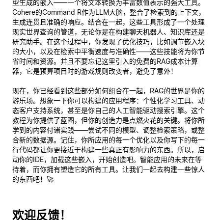
型生成的嵌入——一个将文本转换为丰富数值表示的强大工具。
Cohere的Command R作为LLM大脑，整合了检索到的上下文，
生成连贯且准确的响应。结合在一起，这些工具形成了一个处理
现实世界查询的管道，无论你是在构建聊天机器人、知识库还是
研究助手。在这个过程中，你发现了优化技巧，比如调节嵌入块
的大小，以及在检索中平衡速度与准确性——这些技能将为你节
省时间和资源。并且不要忘记这里引入的免费的RAG成本计算
器，它是预算项目时的游戏规则改变者，避免了意外！
现在，你已经看到这些部分如何组合在一起，RAG的世界是你的
游乐场。想象一下你可以构建的应用程序：个性化学习工具、动
态客户支持系统，甚至是你自己的人工智能驱动搜索引擎。这个
教程为你提供了蓝图，但你的创造力是点燃火花的关键。将你所
学到的内容付诸实践——尝试不同的模型、调整检索策略，或整
合新的数据源。记住，你所应用的每一个优化以及你写下的每一
行代码都让你更接近于构建一些真正有影响力的东西。所以，启
动你的IDE，加载这些嵌入，开始创造吧。智能应用的未来在等
待着，而你拥有塑造它的所有工具。让我们一起去构建一些惊人
的东西吧！🚀
欢迎反馈！