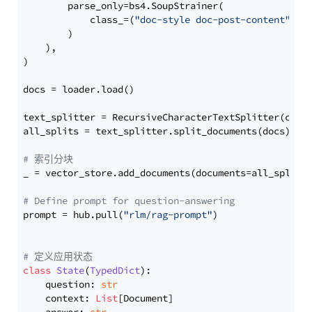
        parse_only=bs4.SoupStrainer(

            class_=(
"doc-style doc-post-content"
)

        )

    ),

)

docs = loader.load()

text_splitter = RecursiveCharacterTextSplitter(chun
all_splits = text_splitter.split_documents(docs)

# 索引分块
_ = vector_store.add_documents(documents=all_splits)
# Define prompt for question-answering
prompt = hub.pull(
"rlm/rag-prompt"
)

# 定义应用状态
class
State
(
TypedDict
):

    question: 
str
    context: 
List
[Document]
