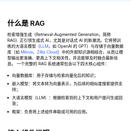
什么是 RAG
检索增强生成（Retrieval-Augmented Generation，简称
RAG）正引领生成式 AI，尤其是对话式 AI 的新潮流。它将预训
练的大语言模型（
LLM
，如 OpenAI 的 GPT）与存储于向量数据
库（如
Milvus
、
Zilliz Cloud
）中的外部知识源相结合，从而让模
型输出更准确、更具上下文相关性，并且能够及时融合最新信
息。 一个完整的 RAG 系统通常包含以下四大核心组件：
向量数据库：用于存储与检索向量化后的知识；
嵌入模型：将文本转为向量表示，为后续的相似度搜索提供支
持；
大语言模型（LLM）：根据检索到的上下文和用户提问生成回
答；
框架：负责将上述组件串联成可用的应用。