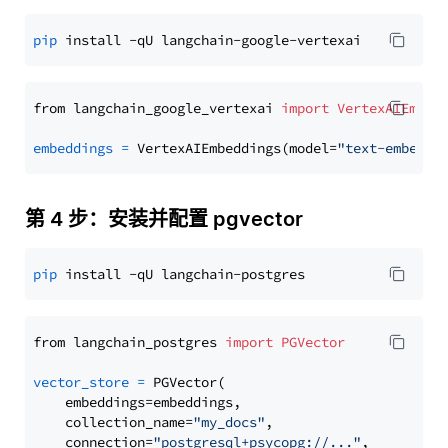
pip
from langchain_google_vertexai 
import
VertexAIEmbed
embeddings
=
 VertexAIEmbeddings(model=
"text-embeddi
第 4 步：安装并配置 pgvector
pip
from langchain_postgres 
import
PGVector
vector_store
=
 PGVector(

    embeddings=embeddings,

    collection_name=
"my_docs"
,

    connection=
"postgresql+psycopg://..."
,
