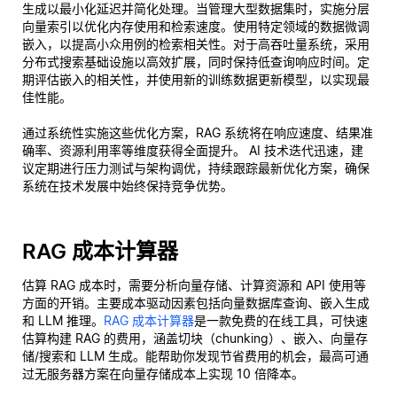
生成以最小化延迟并简化处理。当管理大型数据集时，实施分层
向量索引以优化内存使用和检索速度。使用特定领域的数据微调
嵌入，以提高小众用例的检索相关性。对于高吞吐量系统，采用
分布式搜索基础设施以高效扩展，同时保持低查询响应时间。定
期评估嵌入的相关性，并使用新的训练数据更新模型，以实现最
佳性能。
通过系统性实施这些优化方案，RAG 系统将在响应速度、结果准
确率、资源利用率等维度获得全面提升。 AI 技术迭代迅速，建
议定期进行压力测试与架构调优，持续跟踪最新优化方案，确保
系统在技术发展中始终保持竞争优势。
RAG 成本计算器
估算 RAG 成本时，需要分析向量存储、计算资源和 API 使用等
方面的开销。主要成本驱动因素包括向量数据库查询、嵌入生成
和 LLM 推理。
RAG 成本计算器
是一款免费的在线工具，可快速
估算构建 RAG 的费用，涵盖切块（chunking）、嵌入、向量存
储/搜索和 LLM 生成。能帮助你发现节省费用的机会，最高可通
过无服务器方案在向量存储成本上实现 10 倍降本。