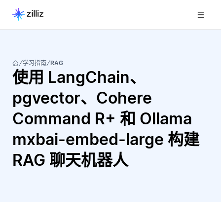
学习指南
RAG
使用 LangChain、
pgvector、Cohere
Command R+ 和 Ollama
mxbai-embed-large 构建
RAG 聊天机器人