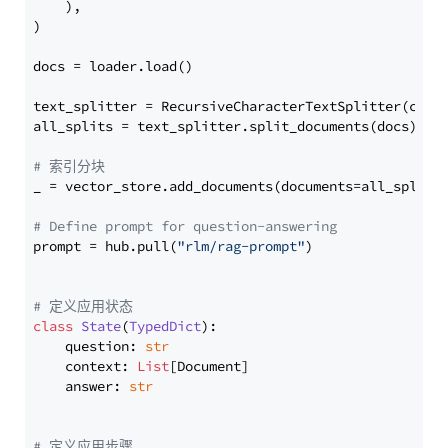
    ),

)

docs = loader.load()

text_splitter = RecursiveCharacterTextSplitter(chun
all_splits = text_splitter.split_documents(docs)

# 索引分块
_ = vector_store.add_documents(documents=all_splits)
# Define prompt for question-answering
prompt = hub.pull(
"rlm/rag-prompt"
)

# 定义应用状态
class
State
(
TypedDict
):

    question: 
str
    context: 
List
[Document]

    answer: 
str
# 定义应用步骤