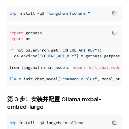
pip
 install -qU 
"langchain[cohere]"
import
import
 os

if
 not os.environ.get(
"COHERE_API_KEY"
):

  os.environ[
"COHERE_API_KEY"
] = getpass.getpass(
"E
from langchain.chat_models 
import
init_chat_model
llm
=
 init_chat_model(
"command-r-plus"
, model_provi
第 3 步：安装并配置 Ollama mxbai-
embed-large
pip