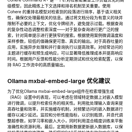
级模型，因此精炼上下文选择和排名机制至关重要。使用
Cohere 的重排名模型对检索到的段落进行排序，基于语义相关
性，确保仅处理最相关的信息。通过将文档分段为有意义的块并
限制不必要的上下文，优化令牌经济，避免提示过载。根据查询
的复杂性动态调整检索深度——对于复杂查询进行更广泛的搜
索，针对简单提示进行更狭窄的搜索。根据使用案例微调温度和
采样参数，较低的值确保更可靠、真实的输出。对于高吞吐量的
应用，实施异步处理和并行查询执行以提高效率。对经常访问的
主题进行缓存和预生成响应，可以显著降低推理成本并提高响应
时间。根据用户反馈和性能分析定期测试和优化检索配置，以保
持 RAG 工作流中的高质量输出。
Ollama mxbai-embed-large 优化建议
为了优化Ollama mxbai-embed-large组件在检索增强生成
（RAG）设置中的表现，可以考虑在领域特定数据上对嵌入模型
进行微调，以提升检索任务的相关性。利用批处理输入查询来提
高吞吐量和效率，并实施缓存机制，对频繁访问的嵌入数据进行
缓存以减少延迟。监控和分析性能指标，以识别瓶颈，并迭代调
整超参数，如学习率和嵌入大小，同时利用混合精度训练来平衡
准确性和资源利用。最后，定期用新数据更新嵌入数据库，以保