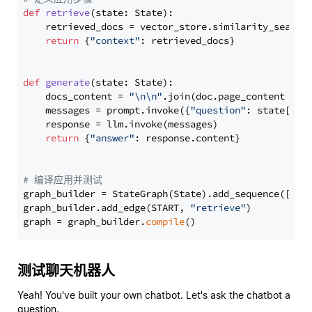
def
retrieve
(
state: State
):

    retrieved_docs = vector_store.similarity_search
return
 {
"context"
: retrieved_docs}

def
generate
(
state: State
):

    docs_content = 
"\n\n"
.join(doc.page_content 
for
    messages = prompt.invoke({
"question"
: state[
"qu
    response = llm.invoke(messages)

return
 {
"answer"
: response.content}

# 编译应用并测试
graph_builder = StateGraph(State).add_sequence([retr
graph_builder.add_edge(START, 
"retrieve"
)

graph = graph_builder.
compile
测试聊天机器人
Yeah! You've built your own chatbot. Let's ask the chatbot a
question.