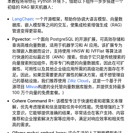
本教程将带你在 Python 环境下，借助以下组件一步步搭建一个
初级的 RAG 聊天机器人：
LangChain
: 一个开源框架，帮助你协调大语言模型、向量数
据库、嵌入模型等之间的交互，使集成检索增强生成（RAG）
管道变得更容易。
Pgvector
: 一个面向 PostgreSQL 的开源扩展，可高效存储和
查询高维向量数据，适用于机器学习和 AI 应用。该扩展专为
处理嵌入数据而设计，支持使用 HNSW 和 IVFFlat 等算法进
行快速的近似最近邻（ANN）搜索。但由于它只是传统搜索的
向量搜索附加组件，而非专门构建的向量数据库，因此在可扩
展性、可用性以及其他企业级应用所需的高级功能方面存在不
足。因此，如果您需要更具扩展性的解决方案，或不想管理自
己的基础设施，我们推荐使用
Zilliz Cloud
，这是一个基于开
源项目
Milvus
构建的全托管向量数据库服务，并提供支持最多
100 万个向量的免费套餐。)
Cohere Command R+
: 该模型专注于快速检索和密集文本理
解，优先考虑搜索和信息提取任务中的性能。凭借增强的上下
文意识，它能够提供准确的结果，非常适合在客户支持、内容
推荐和企业搜索解决方案等应用中，满足对响应效率和相关性
高的需求。
Ollama mxbai-embed-large
: 这个先进的人工智能模型专注