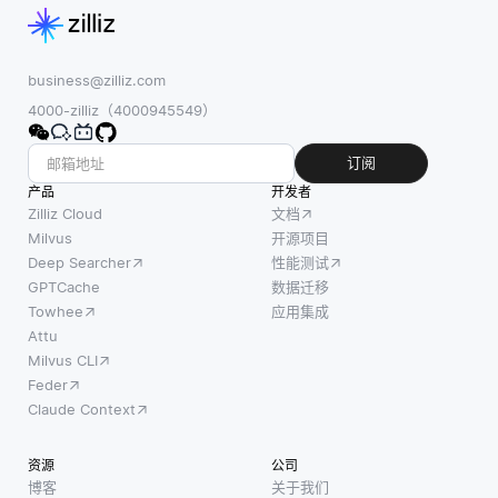
business@zilliz.com
4000-zilliz（4000945549）
订阅
产品
开发者
Zilliz Cloud
文档
Milvus
开源项目
Deep Searcher
性能测试
GPTCache
数据迁移
Towhee
应用集成
Attu
Milvus CLI
Feder
Claude Context
资源
公司
博客
关于我们