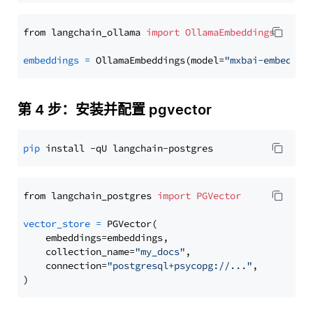
from langchain_ollama 
import
OllamaEmbeddings
embeddings
=
 OllamaEmbeddings(model=
"mxbai-embed-la
第 4 步：安装并配置 pgvector
pip
from langchain_postgres 
import
PGVector
vector_store
=
 PGVector(

    embeddings=embeddings,

    collection_name=
"my_docs"
,

    connection=
"postgresql+psycopg://..."
,
