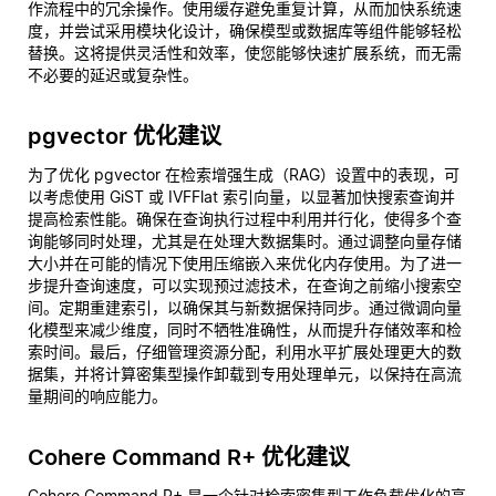
作流程中的冗余操作。使用缓存避免重复计算，从而加快系统速
度，并尝试采用模块化设计，确保模型或数据库等组件能够轻松
替换。这将提供灵活性和效率，使您能够快速扩展系统，而无需
不必要的延迟或复杂性。
pgvector 优化建议
为了优化 pgvector 在检索增强生成（RAG）设置中的表现，可
以考虑使用 GiST 或 IVFFlat 索引向量，以显著加快搜索查询并
提高检索性能。确保在查询执行过程中利用并行化，使得多个查
询能够同时处理，尤其是在处理大数据集时。通过调整向量存储
大小并在可能的情况下使用压缩嵌入来优化内存使用。为了进一
步提升查询速度，可以实现预过滤技术，在查询之前缩小搜索空
间。定期重建索引，以确保其与新数据保持同步。通过微调向量
化模型来减少维度，同时不牺牲准确性，从而提升存储效率和检
索时间。最后，仔细管理资源分配，利用水平扩展处理更大的数
据集，并将计算密集型操作卸载到专用处理单元，以保持在高流
量期间的响应能力。
Cohere Command R+ 优化建议
Cohere Command R+ 是一个针对检索密集型工作负载优化的高