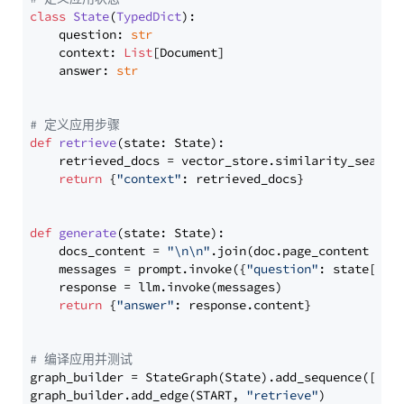
class
State
(
TypedDict
):

    question: 
str
    context: 
List
[Document]

    answer: 
str
# 定义应用步骤
def
retrieve
(
state: State
):

    retrieved_docs = vector_store.similarity_search
return
 {
"context"
: retrieved_docs}

def
generate
(
state: State
):

    docs_content = 
"\n\n"
.join(doc.page_content 
for
    messages = prompt.invoke({
"question"
: state[
"qu
    response = llm.invoke(messages)

return
 {
"answer"
: response.content}

# 编译应用并测试
graph_builder = StateGraph(State).add_sequence([retr
graph_builder.add_edge(START, 
"retrieve"
)
