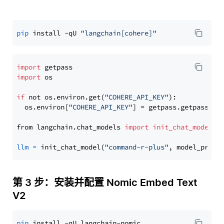
pip
 install -qU 
"langchain[cohere]"
import
import
 os

if
 not os.environ.get(
"COHERE_API_KEY"
):

  os.environ[
"COHERE_API_KEY"
] = getpass.getpass(
"E
from langchain.chat_models 
import
init_chat_model
llm
=
 init_chat_model(
"command-r-plus"
, model_provi
第 3 步：安装并配置 Nomic Embed Text
V2
pip