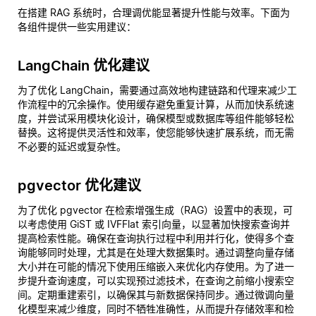
在搭建 RAG 系统时，合理调优能显著提升性能与效率。下面为
各组件提供一些实用建议：
LangChain 优化建议
为了优化 LangChain，需要通过高效地构建链路和代理来减少工
作流程中的冗余操作。使用缓存避免重复计算，从而加快系统速
度，并尝试采用模块化设计，确保模型或数据库等组件能够轻松
替换。这将提供灵活性和效率，使您能够快速扩展系统，而无需
不必要的延迟或复杂性。
pgvector 优化建议
为了优化 pgvector 在检索增强生成（RAG）设置中的表现，可
以考虑使用 GiST 或 IVFFlat 索引向量，以显著加快搜索查询并
提高检索性能。确保在查询执行过程中利用并行化，使得多个查
询能够同时处理，尤其是在处理大数据集时。通过调整向量存储
大小并在可能的情况下使用压缩嵌入来优化内存使用。为了进一
步提升查询速度，可以实现预过滤技术，在查询之前缩小搜索空
间。定期重建索引，以确保其与新数据保持同步。通过微调向量
化模型来减少维度，同时不牺牲准确性，从而提升存储效率和检