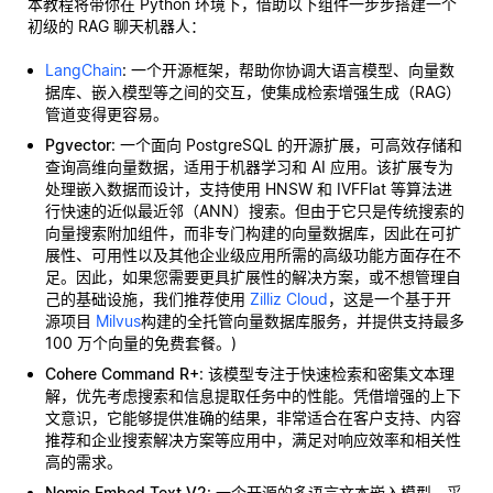
本教程将带你在 Python 环境下，借助以下组件一步步搭建一个
初级的 RAG 聊天机器人：
LangChain
: 一个开源框架，帮助你协调大语言模型、向量数
据库、嵌入模型等之间的交互，使集成检索增强生成（RAG）
管道变得更容易。
Pgvector
: 一个面向 PostgreSQL 的开源扩展，可高效存储和
查询高维向量数据，适用于机器学习和 AI 应用。该扩展专为
处理嵌入数据而设计，支持使用 HNSW 和 IVFFlat 等算法进
行快速的近似最近邻（ANN）搜索。但由于它只是传统搜索的
向量搜索附加组件，而非专门构建的向量数据库，因此在可扩
展性、可用性以及其他企业级应用所需的高级功能方面存在不
足。因此，如果您需要更具扩展性的解决方案，或不想管理自
己的基础设施，我们推荐使用
Zilliz Cloud
，这是一个基于开
源项目
Milvus
构建的全托管向量数据库服务，并提供支持最多
100 万个向量的免费套餐。)
Cohere Command R+
: 该模型专注于快速检索和密集文本理
解，优先考虑搜索和信息提取任务中的性能。凭借增强的上下
文意识，它能够提供准确的结果，非常适合在客户支持、内容
推荐和企业搜索解决方案等应用中，满足对响应效率和相关性
高的需求。
Nomic Embed Text V2
: 一个开源的多语言文本嵌入模型，采