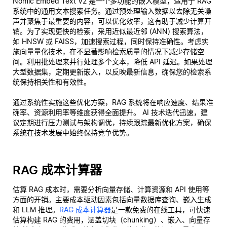
Nomic Embed Text V2 是一个多功能的嵌入模型，适用于 RAG
系统中的通用文本搜索任务。通过预处理输入数据以去除无关噪
声并聚焦于最重要的内容，可以优化效率，这有助于减少计算开
销。为了实现更快的检索，采用近似最近邻 (ANN) 搜索算法，
如 HNSW 或 FAISS，加速搜索过程，同时保持准确性。考虑实
施向量量化技术，在不显著影响检索质量的情况下减少存储空
间。利用批处理来并行处理多个文本，降低 API 延迟。如果处理
大型数据集，定期更新嵌入，以反映最新信息，确保您的检索系
统保持相关性和有效性。
通过系统性实施这些优化方案，RAG 系统将在响应速度、结果准
确率、资源利用率等维度获得全面提升。 AI 技术迭代迅速，建
议定期进行压力测试与架构调优，持续跟踪最新优化方案，确保
系统在技术发展中始终保持竞争优势。
RAG 成本计算器
估算 RAG 成本时，需要分析向量存储、计算资源和 API 使用等
方面的开销。主要成本驱动因素包括向量数据库查询、嵌入生成
和 LLM 推理。
RAG 成本计算器
是一款免费的在线工具，可快速
估算构建 RAG 的费用，涵盖切块（chunking）、嵌入、向量存