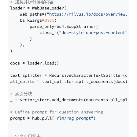
# 加载并拆分博客内容
loader = WebBaseLoader(

    web_paths=(
"https://milvus.io/docs/overview.md"
,
    bs_kwargs=
dict
(

        parse_only=bs4.SoupStrainer(

            class_=(
"doc-style doc-post-content"
)

        )

    ),

)

docs = loader.load()

text_splitter = RecursiveCharacterTextSplitter(chun
all_splits = text_splitter.split_documents(docs)

# 索引分块
_ = vector_store.add_documents(documents=all_splits)
# Define prompt for question-answering
prompt = hub.pull(
"rlm/rag-prompt"
)

# 定义应用状态