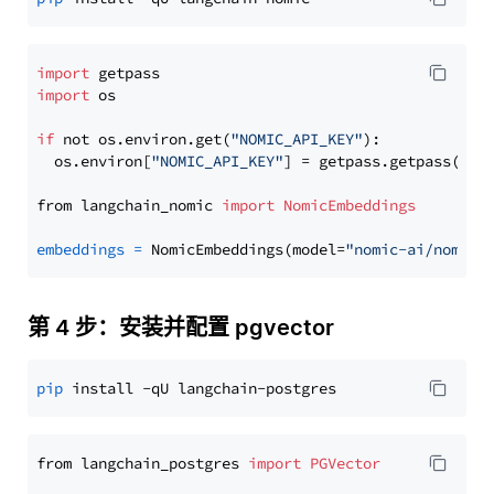
import
import
 os

if
 not os.environ.get(
"NOMIC_API_KEY"
):

  os.environ[
"NOMIC_API_KEY"
] = getpass.getpass(
"En
from langchain_nomic 
import
NomicEmbeddings
embeddings
=
 NomicEmbeddings(model=
"nomic-ai/nomic-
第 4 步：安装并配置 pgvector
pip
from langchain_postgres 
import
PGVector