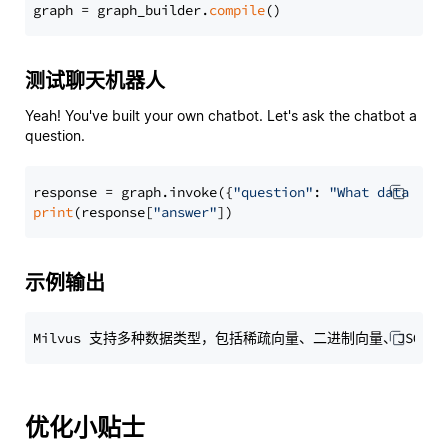
graph = graph_builder.
compile
测试聊天机器人
Yeah! You've built your own chatbot. Let's ask the chatbot a
question.
response = graph.invoke({
"question"
: 
"What data typ
print
(response[
"answer"
示例输出
优化小贴士