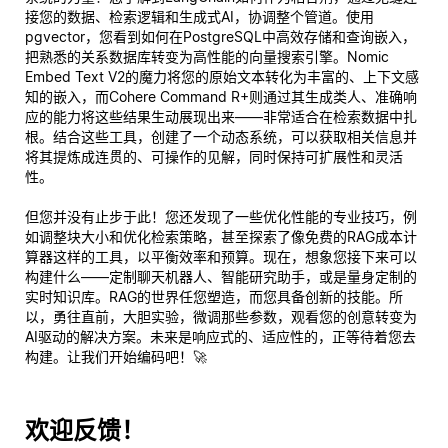
接您的数据、检索逻辑和生成式AI，协调整个管道。使用
pgvector，您看到如何在PostgreSQL中高效存储和查询嵌入，
把熟悉的关系数据库转变为高性能的向量搜索引擎。Nomic
Embed Text V2的魔力将您的原始文本转化为丰富的、上下文感
知的嵌入，而Cohere Command R+则通过其生成类人、准确响
应的能力将这些结果生动展现出来——非常适合在检索数据中扎
根。结合这些工具，创建了一个动态系统，可以获取相关信息并
将其提炼成连贯的、可操作的见解，同时保持可扩展性和灵活
性。
但您并没有止步于此！您还发现了一些优化性能的专业技巧，例
如调整块大小和优化检索策略，甚至探索了像免费的RAG成本计
算器这样的工具，以平衡效率和预算。现在，想象您接下来可以
构建什么——定制聊天机器人、智能研究助手，或是量身定制的
实时知识库。RAG的世界任您塑造，而您具备创新的技能。所
以，勇往直前，大胆实验，微调那些参数，观看您的创意转变为
AI驱动的解决方案。未来是响应式的、适应性的，正等待着
您
去
构建。让我们开始编码吧！🚀
欢迎反馈！