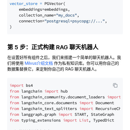
vector_store
=
 PGVector(

    embeddings=embeddings,

    collection_name=
"my_docs"
,

    connection=
"postgresql+psycopg://..."
,

第 5 步：正式构建 RAG 聊天机器人
在设置好所有组件之后，我们来搭建一个简单的聊天机器人。我
们将使用
Milvus介绍文档
作为私有知识库。你可以用你自己的
数据集替换它，来定制你自己的 RAG 聊天机器人。
import
from
 langchain 
import
from
 langchain_community.document_loaders 
import
from
 langchain_core.documents 
import
from
 langchain_text_splitters 
import
from
 langgraph.graph 
import
from
 typing_extensions 
import
List
, TypedDict
