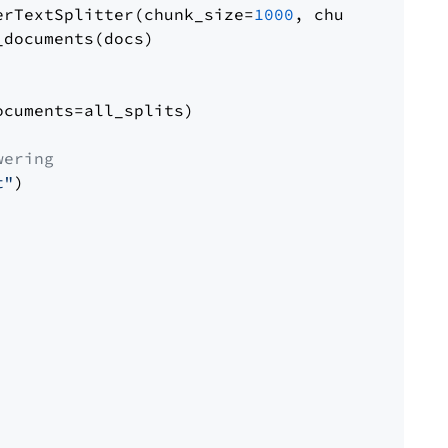
erTextSplitter(chunk_size=
1000
, chunk_overlap
documents(docs)

cuments=all_splits)

wering
t"
)
