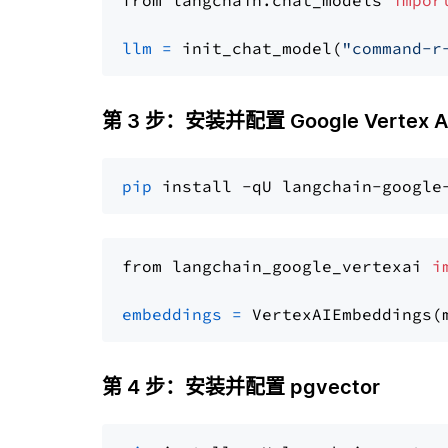
from langchain.chat_models 
impor
llm
=
 init_chat_model(
"command-r
第 3 步：安装并配置 Google Vertex AI
pip
from langchain_google_vertexai 
i
embeddings
=
 VertexAIEmbeddings(
第 4 步：安装并配置 pgvector