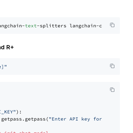
angchain-
text
d R+
e]"
I_KEY"
):

 getpass.getpass(
"Enter API key for Cohere: "