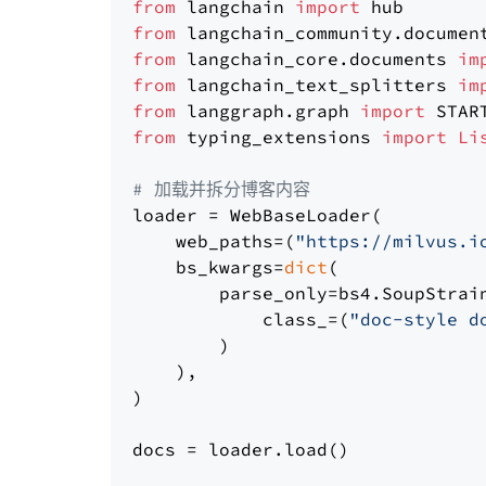
from
 langchain 
import
from
 langchain_community.documen
from
 langchain_core.documents 
im
from
 langchain_text_splitters 
im
from
 langgraph.graph 
import
from
 typing_extensions 
import
Li
# 加载并拆分博客内容
loader = WebBaseLoader(

    web_paths=(
"https://milvus.i
    bs_kwargs=
dict
(

        parse_only=bs4.SoupStrain
            class_=(
"doc-style d
        )

    ),

)

docs = loader.load()
