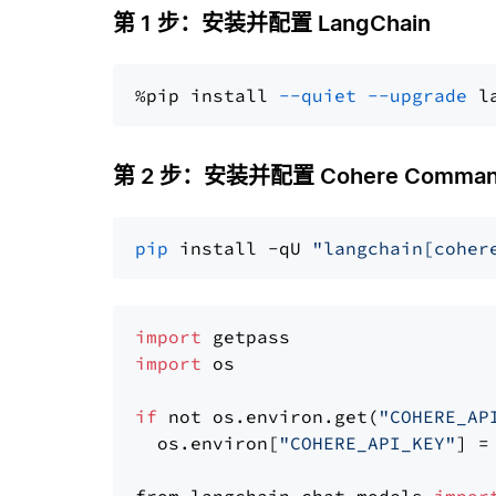
第 1 步：安装并配置 LangChain
%pip install 
--quiet
--upgrade
 l
第 2 步：安装并配置 Cohere Comman
pip
 install -qU 
"langchain[coher
import
import
 os

if
 not os.environ.get(
"COHERE_AP
  os.environ[
"COHERE_API_KEY"
] =