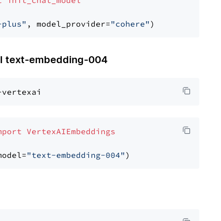
t
init_chat_model
-plus"
, model_provider=
"cohere"
 text-embedding-004
mport
VertexAIEmbeddings
model=
"text-embedding-004"