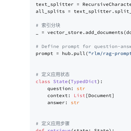
text_splitter = RecursiveCharact
all_splits = text_splitter.split_
# 索引分块
_ = vector_store.add_documents(do
# Define prompt for question-ans
prompt = hub.pull(
"rlm/rag-promp
# 定义应用状态
class
State
(
TypedDict
):

    question: 
str
    context: 
List
[Document]

    answer: 
str
# 定义应用步骤
def
retrieve
(
state: State
):
