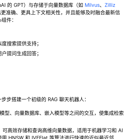
enAI 的 GPT）与存储于向量数据库（如
Milvus
、
Zilliz
出更准确、更具上下文相关性，并且能够及时融合最新信
心组件：
；
似度搜索提供支持；
用户提问生成回答；
一步步搭建一个初级的 RAG 聊天机器人：
言模型、向量数据库、嵌入模型等之间的交互，使集成检索
开源扩展，可高效存储和查询高维向量数据，适用于机器学习和 AI
NSW 和 IVFFlat 等算法进行快速的近似最近邻