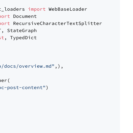
t_loaders 
import
port
port
st
, TypedDict

o/docs/overview.md"
,),

er(

oc-post-content"
)
