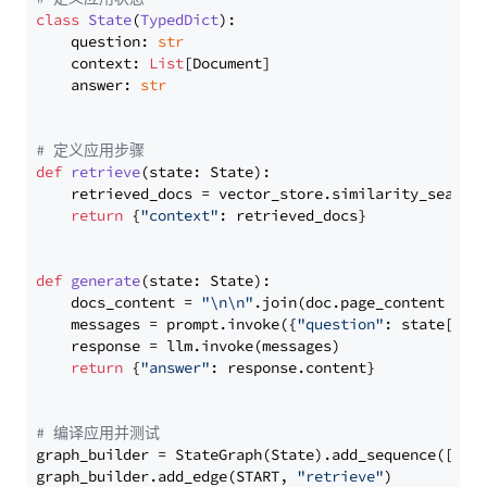
class
State
(
TypedDict
):

    question: 
str
    context: 
List
[Document]

    answer: 
str
# 定义应用步骤
def
retrieve
(
state: State
):

    retrieved_docs = vector_store.similarity_search
return
 {
"context"
: retrieved_docs}

def
generate
(
state: State
):

    docs_content = 
"\n\n"
.join(doc.page_content 
for
    messages = prompt.invoke({
"question"
: state[
"qu
    response = llm.invoke(messages)

return
 {
"answer"
: response.content}

# 编译应用并测试
graph_builder = StateGraph(State).add_sequence([retr
graph_builder.add_edge(START, 
"retrieve"
)
