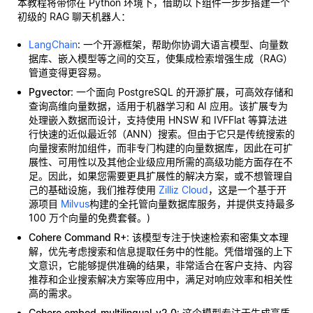
本教程将带你在 Python 环境下，借助以下组件一步步搭建一个
初级的 RAG 聊天机器人：
LangChain
: 一个开源框架，帮助你协调大语言模型、向量数
据库、嵌入模型等之间的交互，使集成检索增强生成（RAG）
管道变得更容易。
Pgvector
: 一个面向 PostgreSQL 的开源扩展，可高效存储和
查询高维向量数据，适用于机器学习和 AI 应用。该扩展专为
处理嵌入数据而设计，支持使用 HNSW 和 IVFFlat 等算法进
行快速的近似最近邻（ANN）搜索。但由于它只是传统搜索的
向量搜索附加组件，而非专门构建的向量数据库，因此在可扩
展性、可用性以及其他企业级应用所需的高级功能方面存在不
足。因此，如果您需要更具扩展性的解决方案，或不想管理自
己的基础设施，我们推荐使用
Zilliz Cloud
，这是一个基于开
源项目
Milvus
构建的全托管向量数据库服务，并提供支持最多
100 万个向量的免费套餐。)
Cohere Command R+
: 该模型专注于快速检索和密集文本理
解，优先考虑搜索和信息提取任务中的性能。凭借增强的上下
文意识，它能够提供准确的结果，非常适合在客户支持、内容
推荐和企业搜索解决方案等应用中，满足对响应效率和相关性
高的需求。
Cohere embed-multilingual-v2.0
: 这个模型专注于生成高质