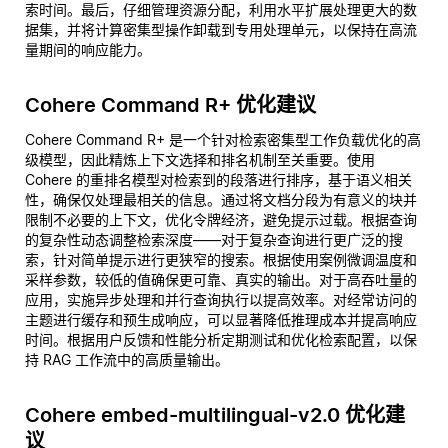
索时间。最后，仔细管理资源分配，利用水平扩展处理更大的数
据集，并将计算密集型操作卸载到专用处理单元，以保持在高流
量期间的响应能力。
Cohere Command R+ 优化建议
Cohere Command R+ 是一个针对检索密集型工作负载优化的高
级模型，因此精炼上下文选择和排名机制至关重要。使用
Cohere 的重排名模型对检索到的段落进行排序，基于语义相关
性，确保仅处理最相关的信息。通过将文档分段为有意义的块并
限制不必要的上下文，优化令牌经济，避免提示过载。根据查询
的复杂性动态调整检索深度——对于复杂查询进行更广泛的搜
索，针对简单提示进行更狭窄的搜索。根据使用案例微调温度和
采样参数，较低的值确保更可靠、真实的输出。对于高吞吐量的
应用，实施异步处理和并行查询执行以提高效率。对经常访问的
主题进行缓存和预生成响应，可以显著降低推理成本并提高响应
时间。根据用户反馈和性能分析定期测试和优化检索配置，以保
持 RAG 工作流中的高质量输出。
Cohere embed-multilingual-v2.0 优化建
议