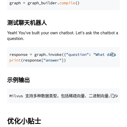
graph = graph_builder.
compile
测试聊天机器人
Yeah! You've built your own chatbot. Let's ask the chatbot a
question.
response = graph.invoke({
"question"
: 
"What data typ
print
(response[
"answer"
示例输出
优化小贴士