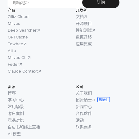
订阅
产品
开发者
Zilliz Cloud
文档
Milvus
开源项目
Deep Searcher
性能测试
GPTCache
数据迁移
Towhee
应用集成
Attu
Milvus CLI
Feder
Claude Context
资源
公司
博客
关于我们
学习中心
招贤纳士
热招中
常用场景
新闻中心
客户案例
合作伙伴
竞品对比
活动
白皮书和线上直播
联系商务
AI 模型