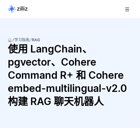
学习指南
RAG
使用 LangChain、
pgvector、Cohere
Command R+ 和 Cohere
embed-multilingual-v2.0
构建 RAG 聊天机器人