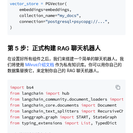
vector_store
=
 PGVector(

    embeddings=embeddings,

    collection_name=
"my_docs"
,

    connection=
"postgresql+psycopg://..."
,

第 5 步：正式构建 RAG 聊天机器人
在设置好所有组件之后，我们来搭建一个简单的聊天机器人。我
们将使用
Milvus介绍文档
作为私有知识库。你可以用你自己的
数据集替换它，来定制你自己的 RAG 聊天机器人。
import
from
 langchain 
import
from
 langchain_community.document_loaders 
import
from
 langchain_core.documents 
import
from
 langchain_text_splitters 
import
from
 langgraph.graph 
import
from
 typing_extensions 
import
List
, TypedDict
