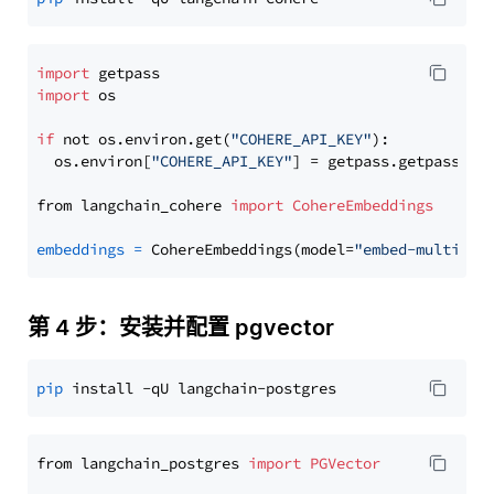
import
import
 os

if
 not os.environ.get(
"COHERE_API_KEY"
):

  os.environ[
"COHERE_API_KEY"
] = getpass.getpass(
"E
from langchain_cohere 
import
CohereEmbeddings
embeddings
=
 CohereEmbeddings(model=
"embed-multilin
第 4 步：安装并配置 pgvector
pip
from langchain_postgres 
import
PGVector