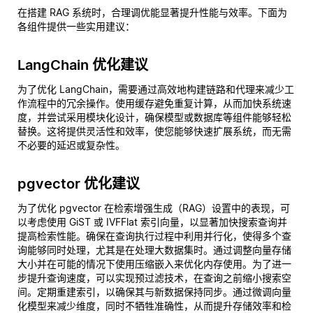
在搭建 RAG 系统时，合理调优能显著提升性能与效率。下面为
各组件提供一些实用建议：
LangChain 优化建议
为了优化 LangChain，需要通过高效地构建链路和代理来减少工
作流程中的冗余操作。使用缓存避免重复计算，从而加快系统速
度，并尝试采用模块化设计，确保模型或数据库等组件能够轻松
替换。这将提供灵活性和效率，使您能够快速扩展系统，而无需
不必要的延迟或复杂性。
pgvector 优化建议
为了优化 pgvector 在检索增强生成（RAG）设置中的表现，可
以考虑使用 GiST 或 IVFFlat 索引向量，以显著加快搜索查询并
提高检索性能。确保在查询执行过程中利用并行化，使得多个查
询能够同时处理，尤其是在处理大数据集时。通过调整向量存储
大小并在可能的情况下使用压缩嵌入来优化内存使用。为了进一
步提升查询速度，可以实现预过滤技术，在查询之前缩小搜索空
间。定期重建索引，以确保其与新数据保持同步。通过微调向量
化模型来减少维度，同时不牺牲准确性，从而提升存储效率和检