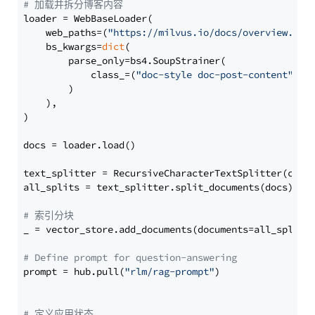
# 加载并拆分博客内容
loader = WebBaseLoader(

    web_paths=(
"https://milvus.io/docs/overview.md"
,
    bs_kwargs=
dict
(

        parse_only=bs4.SoupStrainer(

            class_=(
"doc-style doc-post-content"
)

        )

    ),

)

docs = loader.load()

text_splitter = RecursiveCharacterTextSplitter(chun
all_splits = text_splitter.split_documents(docs)

# 索引分块
_ = vector_store.add_documents(documents=all_splits)
# Define prompt for question-answering
prompt = hub.pull(
"rlm/rag-prompt"
)

# 定义应用状态