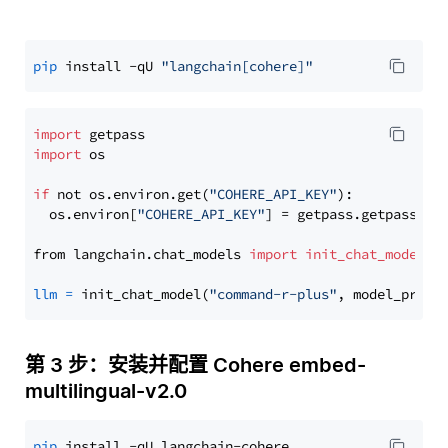
pip
 install -qU 
"langchain[cohere]"
import
import
 os

if
 not os.environ.get(
"COHERE_API_KEY"
):

  os.environ[
"COHERE_API_KEY"
] = getpass.getpass(
"E
from langchain.chat_models 
import
init_chat_model
llm
=
 init_chat_model(
"command-r-plus"
, model_provi
第 3 步：安装并配置 Cohere embed-
multilingual-v2.0
pip