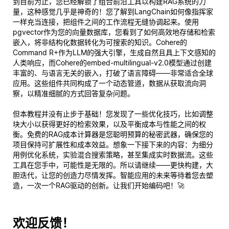
到目前为止，您已经解锁了组合前沿工具以构建RAG系统的力
量，这种感觉几乎是神奇的！您了解到LangChain如何像指挥家
一样充当连接，把组件之间的工作流程无缝协调起来。使用
pgvector作为您的向量数据库，您看到了如何高效地存储和检索
嵌入，将非结构化数据转化为可搜索的知识。Cohere的
Command R+作为LLM的强大引擎，生成自然且具上下文感知的
人类响应，而Cohere的embed-multilingual-v2.0模型通过创建
丰富的、与语言无关的嵌入，打破了语言障碍——非常适合全球
应用。这些组件共同构成了一个动态管道，数据从获取流向洞
察，以精准细腻的方式回答复杂问题。
但本教程并没有止步于基础！您发现了一些优化技巧，比如调整
块大小以获得更好的检索效果，以及平衡成本与性能之间的权
衡。免费的RAG成本计算器是您聪明预算的秘密武器，确保您的
项目保持可扩展性和成本效益。想象一下接下来的内容：为细分
用例优化系统，实验混合搜索策略，甚至集成实时数据流。这些
工具在您手中，可能性是无限的。所以请继续——更快构建，大
胆迭代，让您的创造力尽情发挥。智能应用的未来等待着您去塑
造，一次一个RAG驱动的创新。让我们开始编码吧！🚀
欢迎反馈！