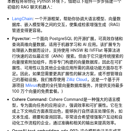
本教程将带你在 Python 环境下，借助以下组件一步步搭建一个
初级的 RAG 聊天机器人：
LangChain
: 一个开源框架，帮助你协调大语言模型、向量数
据库、嵌入模型等之间的交互，使集成检索增强生成（RAG）
管道变得更容易。
Pgvector
: 一个面向 PostgreSQL 的开源扩展，可高效存储和
查询高维向量数据，适用于机器学习和 AI 应用。该扩展专为
处理嵌入数据而设计，支持使用 HNSW 和 IVFFlat 等算法进
行快速的近似最近邻（ANN）搜索。但由于它只是传统搜索的
向量搜索附加组件，而非专门构建的向量数据库，因此在可扩
展性、可用性以及其他企业级应用所需的高级功能方面存在不
足。因此，如果您需要更具扩展性的解决方案，或不想管理自
己的基础设施，我们推荐使用
Zilliz Cloud
，这是一个基于开
源项目
Milvus
构建的全托管向量数据库服务，并提供支持最多
100 万个向量的免费套餐。)
Cohere Command
: Cohere Command是一种强大的语言模
型，专为面向任务的应用设计，强调效率和可扩展性。它在生
成上下文响应方面表现出色，能够执行自然语言处理任务，如
文本生成、摘要和查询回答。非常适合希望增强客户互动和自
动化工作流程的企业，通过准确和相关的输出来提高效率。
OpenAI text-embedding-ada-002
: 这个模型专注于生成高