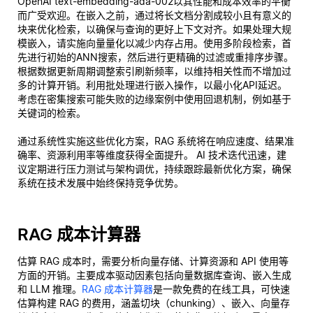
OpenAI text-embedding-ada-002以其性能和成本效率的平衡
而广受欢迎。在嵌入之前，通过将长文档分割成较小且有意义的
块来优化检索，以确保与查询的更好上下文对齐。如果处理大规
模嵌入，请实施向量量化以减少内存占用。使用多阶段检索，首
先进行初始的ANN搜索，然后进行更精确的过滤或重排序步骤。
根据数据更新周期调整索引刷新频率，以维持相关性而不增加过
多的计算开销。利用批处理进行嵌入操作，以最小化API延迟。
考虑在密集搜索可能失败的边缘案例中使用回退机制，例如基于
关键词的检索。
通过系统性实施这些优化方案，RAG 系统将在响应速度、结果准
确率、资源利用率等维度获得全面提升。 AI 技术迭代迅速，建
议定期进行压力测试与架构调优，持续跟踪最新优化方案，确保
系统在技术发展中始终保持竞争优势。
RAG 成本计算器
估算 RAG 成本时，需要分析向量存储、计算资源和 API 使用等
方面的开销。主要成本驱动因素包括向量数据库查询、嵌入生成
和 LLM 推理。
RAG 成本计算器
是一款免费的在线工具，可快速
估算构建 RAG 的费用，涵盖切块（chunking）、嵌入、向量存