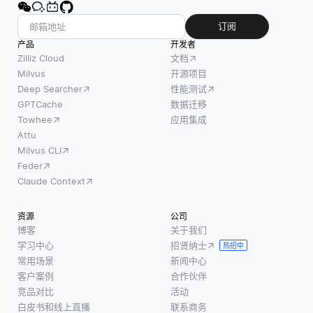
订阅
产品
开发者
Zilliz Cloud
文档
Milvus
开源项目
Deep Searcher
性能测试
GPTCache
数据迁移
Towhee
应用集成
Attu
Milvus CLI
Feder
Claude Context
资源
公司
博客
关于我们
学习中心
招贤纳士
热招中
常用场景
新闻中心
客户案例
合作伙伴
竞品对比
活动
白皮书和线上直播
联系商务