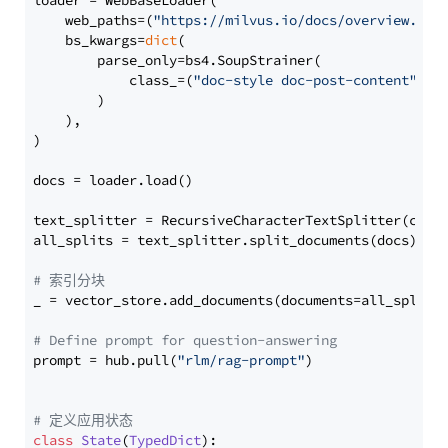
loader = WebBaseLoader(

    web_paths=(
"https://milvus.io/docs/overview.md"
,
    bs_kwargs=
dict
(

        parse_only=bs4.SoupStrainer(

            class_=(
"doc-style doc-post-content"
)

        )

    ),

)

docs = loader.load()

text_splitter = RecursiveCharacterTextSplitter(chun
all_splits = text_splitter.split_documents(docs)

# 索引分块
_ = vector_store.add_documents(documents=all_splits)
# Define prompt for question-answering
prompt = hub.pull(
"rlm/rag-prompt"
)

# 定义应用状态
class
State
(
TypedDict
):
