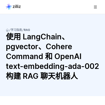
学习指南
RAG
使用 LangChain、
pgvector、Cohere
Command 和 OpenAI
text-embedding-ada-002
构建 RAG 聊天机器人