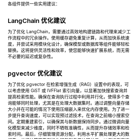
各组件提供一些实用建议：
LangChain 优化建议
为了优化 LangChain，需要通过高效地构建链路和代理来减少工
作流程中的冗余操作。使用缓存避免重复计算，从而加快系统速
度，并尝试采用模块化设计，确保模型或数据库等组件能够轻松
替换。这将提供灵活性和效率，使您能够快速扩展系统，而无需
不必要的延迟或复杂性。
pgvector 优化建议
为了优化 pgvector 在检索增强生成（RAG）设置中的表现，可
以考虑使用 GiST 或 IVFFlat 索引向量，以显著加快搜索查询并
提高检索性能。确保在查询执行过程中利用并行化，使得多个查
询能够同时处理，尤其是在处理大数据集时。通过调整向量存储
大小并在可能的情况下使用压缩嵌入来优化内存使用。为了进一
步提升查询速度，可以实现预过滤技术，在查询之前缩小搜索空
间。定期重建索引，以确保其与新数据保持同步。通过微调向量
化模型来减少维度，同时不牺牲准确性，从而提升存储效率和检
索时间。最后，仔细管理资源分配，利用水平扩展处理更大的数