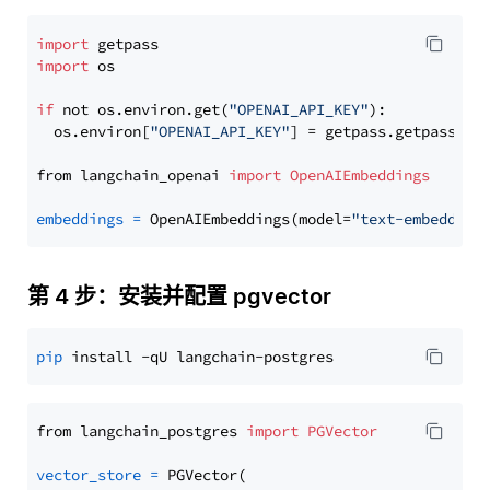
import
import
 os

if
 not os.environ.get(
"OPENAI_API_KEY"
):

  os.environ[
"OPENAI_API_KEY"
] = getpass.getpass(
"E
from langchain_openai 
import
OpenAIEmbeddings
embeddings
=
 OpenAIEmbeddings(model=
"text-embedding
第 4 步：安装并配置 pgvector
pip
from langchain_postgres 
import
PGVector
vector_store
=
 PGVector(
