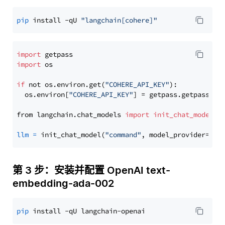
pip
 install -qU 
"langchain[cohere]"
import
import
 os

if
 not os.environ.get(
"COHERE_API_KEY"
):

  os.environ[
"COHERE_API_KEY"
] = getpass.getpass(
"E
from langchain.chat_models 
import
init_chat_model
llm
=
 init_chat_model(
"command"
, model_provider=
"co
第 3 步：安装并配置 OpenAI text-
embedding-ada-002
pip