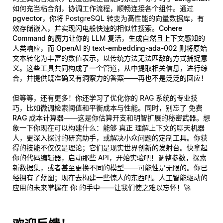
如何充当粘合剂，协调工作流程，顺畅连接各个组件。通过
pgvector
，你将 PostgreSQL 转变为高性能的向量数据库，有
效存储嵌入，并实现闪电般快速的相似性搜索。
Cohere
Command
的魔力让你的 LLM 复活，生成自然且上下文感知的
人类响应，而
OpenAI 的 text-embedding-ada-002
则将原始
文本转化为丰富的数值表示，以传统方法无法匹敌的方式捕捉意
义。这些工具共同构成了一个管道，从中提取相关信息，进行综
合，并提供既准确又有洞察力的答案——再也不是泛泛的回应！
但等等，还有更多！你还学习了优化你的 RAG 系统的专业技
巧，比如微调检索阈值和平衡成本与性能。同时，别忘了
免费
RAG 成本计算器
——这是你估算开支和明智扩展的秘密武器。想
象一下你现在可以构建什么：能够
真正
理解上下文的聊天机器
人，更深入探讨的研究助手，或解决小众问题的定制工具。你获
得的技能不仅仅是理论；它们是现实世界创新的发射台。快拿起
你的代码编辑器，启动那些 API，开始实验吧！调整参数，探索
新数据集，或者甚至更换不同的模型——可能性是无限的。你已
经拥有了蓝图；现在去构建一些惊人的东西吧。人工智能驱动的
应用的未来掌握在
你
的手中——让我们使之难以忘怀！🚀