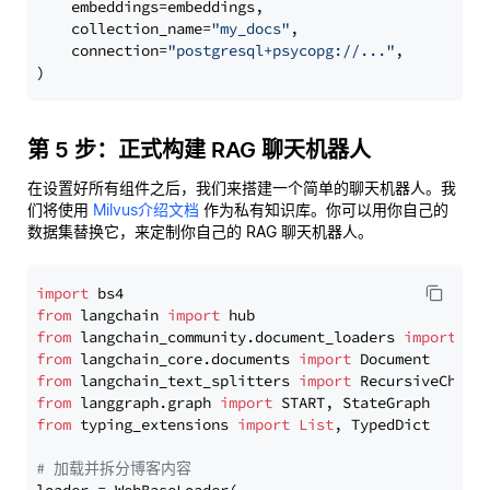
    embeddings=embeddings,

    collection_name=
"my_docs"
,

    connection=
"postgresql+psycopg://..."
,

第 5 步：正式构建 RAG 聊天机器人
在设置好所有组件之后，我们来搭建一个简单的聊天机器人。我
们将使用
Milvus介绍文档
作为私有知识库。你可以用你自己的
数据集替换它，来定制你自己的 RAG 聊天机器人。
import
from
 langchain 
import
from
 langchain_community.document_loaders 
import
from
 langchain_core.documents 
import
from
 langchain_text_splitters 
import
from
 langgraph.graph 
import
from
 typing_extensions 
import
List
, TypedDict

# 加载并拆分博客内容