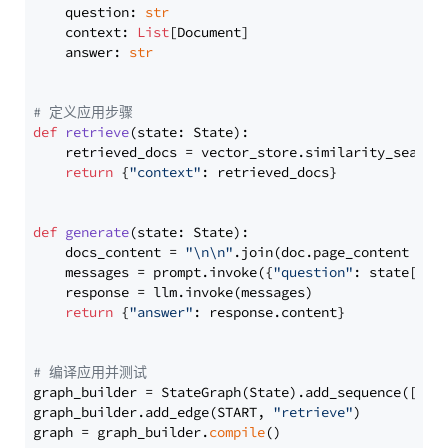
    question: 
str
    context: 
List
[Document]

    answer: 
str
# 定义应用步骤
def
retrieve
(
state: State
):

    retrieved_docs = vector_store.similarity_search
return
 {
"context"
: retrieved_docs}

def
generate
(
state: State
):

    docs_content = 
"\n\n"
.join(doc.page_content 
for
    messages = prompt.invoke({
"question"
: state[
"qu
    response = llm.invoke(messages)

return
 {
"answer"
: response.content}

# 编译应用并测试
graph_builder = StateGraph(State).add_sequence([retr
graph_builder.add_edge(START, 
"retrieve"
)

graph = graph_builder.
compile